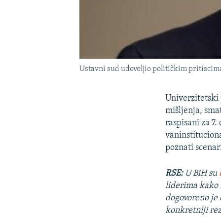
Ustavni sud udovoljio političkim pritisci
Univerzitetski
mišljenja, smat
raspisani za 7
vaninstituciona
poznati scenari
RSE:
U BiH su
liderima kako 
dogovoreno je d
konkretniji rez