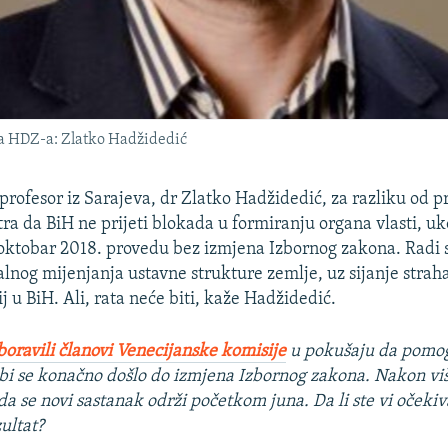
ma HDZ-a: Zlatko Hadžidedić
 profesor iz Sarajeva, dr Zlatko Hadžidedić, za razliku od 
ra da BiH ne prijeti blokada u formiranju organa vlasti, uko
. oktobar 2018. provedu bez izmjena Izbornog zakona. Radi 
lnog mijenjanja ustavne strukture zemlje, uz sijanje straha,
j u BiH. Ali, rata neće biti, kaže Hadžidedić.
boravili članovi Venecijanske komisije
u pokušaju da pomo
bi se konačno došlo do izmjena Izbornog zakona. Nakon viš
a se novi sastanak održi početkom juna. Da li ste vi očekiv
ultat?