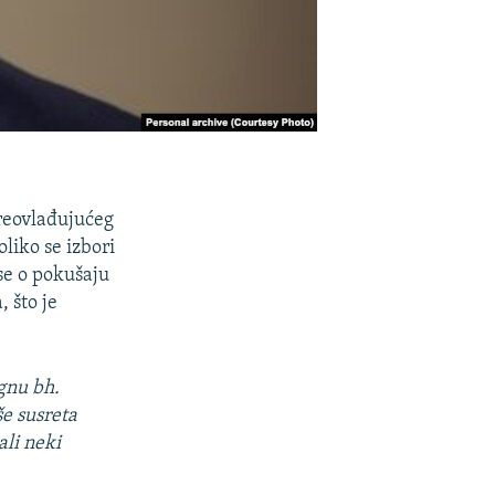
preovlađujućeg
liko se izbori
se o pokušaju
 što je
gnu bh.
e susreta
ali neki