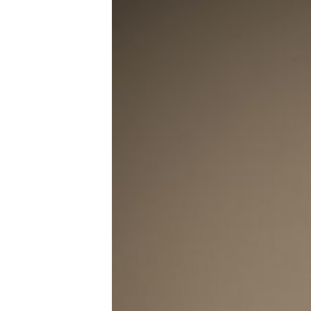
ISPRIČAJ MI
DNEVNO@RSE
SPECIJALI RSE
VIŠE OD NASLOVA
GENOCID U SREBRENICI
POPLAVE I KLIZIŠTA U BIH 2024.
TV LIBERTY
POST SCRIPTUM
MOJA EVROPA
TRI DECENIJE OD RATA U BIH
SVE KARTE DEJTONA
NASTANAK I RASPAD JUGOSLAVIJE