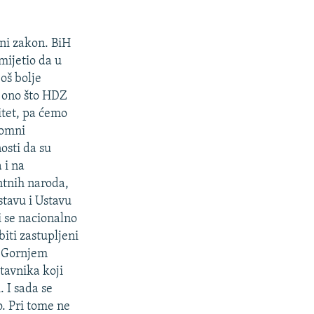
ni zakon. BiH
mijetio da u
oš bolje
, ono što HDZ
itet, pa ćemo
domni
osti da su
 i na
ntnih naroda,
tavu i Ustavu
ji se nacionalno
biti zastupljeni
u Gornjem
tavnika koji
. I sada se
. Pri tome ne