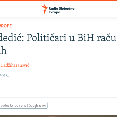
VROPE
edić: Političari u BiH rač
ah
-Hadžihasanović
 2018.
obodna Evropa u vaš Google izvor