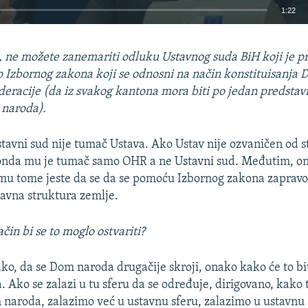
1:22
EMBED
ne možete zanemariti odluku Ustavnog suda BiH koji je pr
 Izbornog zakona koji se odnosni na način konstituisanja
eracije (da iz svakog kantona mora biti po jedan predstav
 naroda).
tavni sud nije tumač Ustava. Ako Ustav nije ozvaničen od s
onda mu je tumač samo OHR a ne Ustavni sud. Međutim, ono
mu tome jeste da se da se pomoću Izbornog zakona zaprav
tavna struktura zemlje.
čin bi se to moglo ostvariti?
ko, da se Dom naroda drugačije skroji, onako kako će to bit
 Ako se zalazi u tu sferu da se određuje, dirigovano, kako
 naroda, zalazimo već u ustavnu sferu, zalazimo u ustavnu