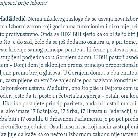
mjeseci prije izbora?
Hadžidedić:
Nema nikakvog razloga da se usvaja novi Izbor
ima Izborni zakon koji godinama funkcionira i niko nije pri
o protivustavno. Onda se HDZ BiH sjetio kako bi želio biti j
 što je do sad, žele da se još dodatno osiguraju, a pri tome
este kršenje samog principa pariteta. Ili ćemo poštovati par
zastupljeni podjednako u Gornjem domu. U BiH postoji dvo
stem – Donji dom je sklopljen prema principu proporcionaln
ljene prema broju glasova. U Gornjem domu, u oba entiteta
, zastupljene su etničke zajednice pod nazivom konstitue
 Dejtonskom ustavu. Međutim, ono što piše u Dejtonskom us
ođer, jeste da tu postoji i četvrta kategorija – ostali, oni ko
. Ukoliko poštujete princip pariteta, onda bi i ostali morali 
le, ako imate 17 Bošnjaka, 17 Srba, 17 Hrvata u Federaciji, 
ba biti i 17 ostalih. U državnom Parlamentu je po pet preds
ri etničke zajednice. Ostali nisu ni na koji način zastupljeni
javljuje da kaže kako nešto u Izbornom zakonu nije ustavno