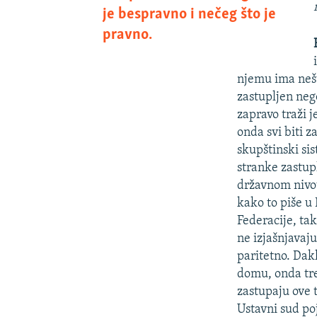
je bespravno i nečeg što je
pravno.
njemu ima nešt
zastupljen nego
zapravo traži j
onda svi biti 
skupštinski si
stranke zastup
državnom nivou
kako to piše u
Federacije, tak
ne izjašnjavaju
paritetno. Dak
domu, onda tre
zastupaju ove t
Ustavni sud po