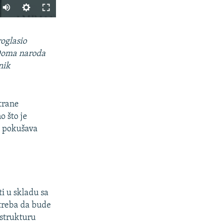
PODIJELI
oglasio
 Doma naroda
nik
trane
 što je
o pokušava
px
širina
i u skladu sa
 treba da bude
 strukturu