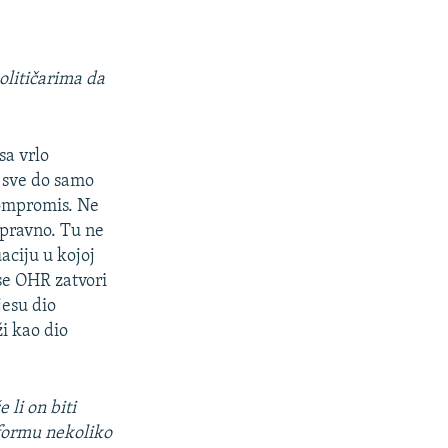
olitičarima da
sa vrlo
 sve do samo
 kompromis. Ne
 pravno. Tu ne
aciju u kojoj
 se OHR zatvori
jesu dio
i kao dio
 li on biti
eformu nekoliko