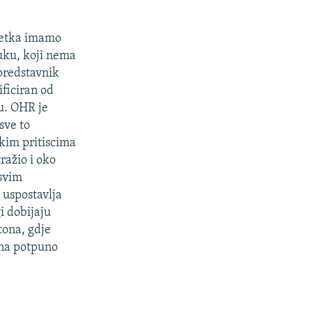
četka imamo
uku, koji nema
 predstavnik
ficiran od
u. OHR je
sve to
čkim pritiscima
ražio i oko
 svim
 uspostavlja
i dobijaju
tona, gdje
dna potpuno