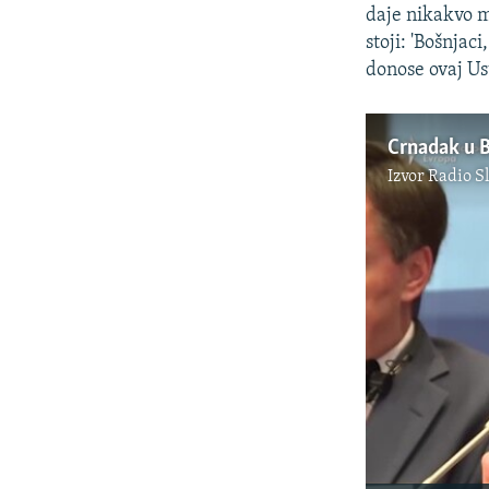
daje nikakvo mi
stoji: 'Bošnjac
donose ovaj Ust
Crnadak u Br
Izvor
Radio S