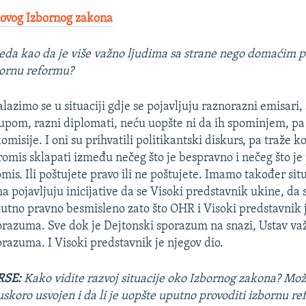
novog Izbornog zakona
leda kao da je više važno ljudima sa strane nego domaćim p
bornu reformu?
lazimo se u situaciji gdje se pojavljuju raznorazni emisari, 
upom, razni diplomati, neću uopšte ni da ih spominjem, pa
misije. I oni su prihvatili politikantski diskurs, pa traže
mis sklapati između nečeg što je bespravno i nečeg što je
is. Ili poštujete pravo ili ne poštujete. Imamo također situ
a pojavljuju inicijative da se Visoki predstavnik ukine, da
olutno pravno besmisleno zato što OHR i Visoki predstavnik 
razuma. Sve dok je Dejtonski sporazum na snazi, Ustav važ
razuma. I Visoki predstavnik je njegov dio.
RSE:
Kako vidite razvoj situacije oko Izbornog zakona? Može
uskoro usvojen i da li je uopšte uputno provoditi izbornu r