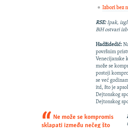
Izbori bez 
RSE:
Ipak, izg
BiH ostvari iz
Hadžidedić:
Na
površnim prist
Venecijanske ko
može se kompro
postoji komprom
se već godinam
itd, što je aps
Dejtonskog spo
Dejtonskog spo
Ne može se kompromis
sklapati između nečeg što