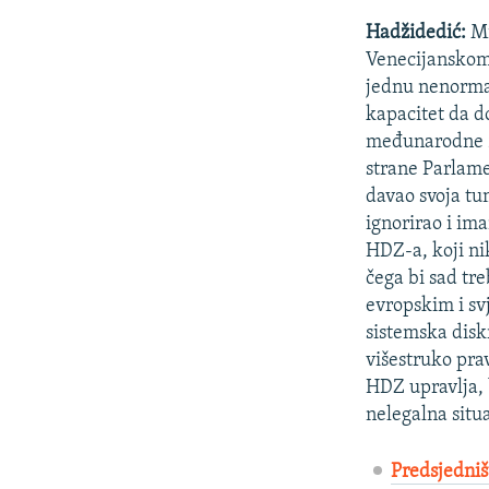
Hadžidedić:
Mi
Venecijanskom 
jednu nenormal
kapacitet da d
međunarodne za
strane Parlam
davao svoja tu
ignorirao i ima
HDZ-a, koji ni
čega bi sad tr
evropskim i sv
sistemska disk
višestruko pra
HDZ upravlja, 
nelegalna situa
Predsjedniš