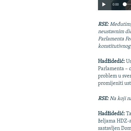
0:00
RSE:
Međutim, 
neustavnim dio
Parlamenta Fed
konstitutivnog
Hadžidedić:
Us
Parlamenta – 
problem u sve
promijeniti us
RSE:
Na koji na
Hadžidedić:
Ta
željama HDZ-a.
sastavljen Dom