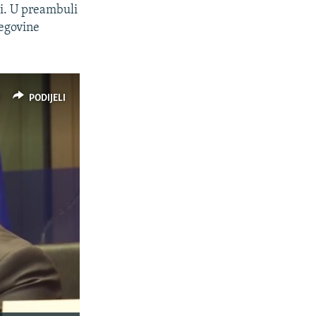
li. U preambuli
cegovine
PODIJELI