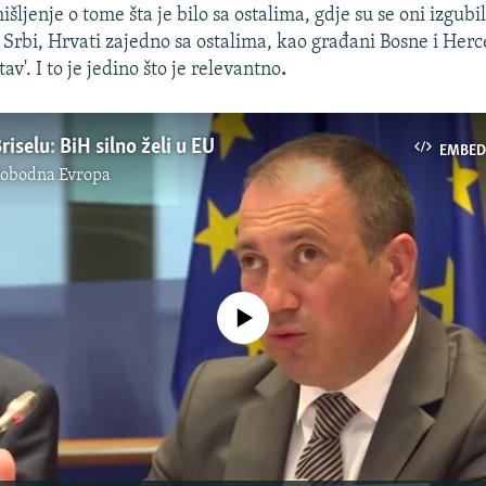
šljenje o tome šta je bilo sa ostalima, gdje su se oni izgubi
i, Srbi, Hrvati zajedno sa ostalima, kao građani Bosne i Her
av'. I to je jedino što je relevantno
.
iselu: BiH silno želi u EU
EMBED
lobodna Evropa
No media source currently available