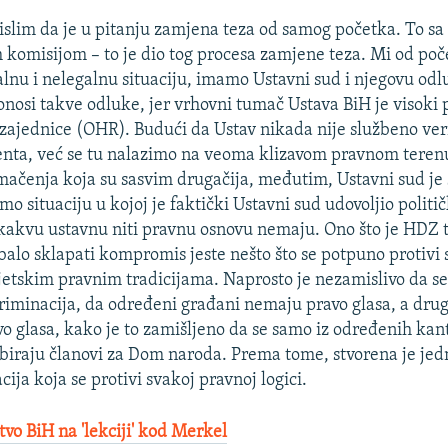
slim da je u pitanju zamjena teza od samog početka. To sa
komisijom – to je dio tog procesa zamjene teza. Mi od po
nu i nelegalnu situaciju, imamo Ustavni sud i njegovu odl
onosi takve odluke, jer vrhovni tumač Ustava BiH je visoki
jednice (OHR). Budući da Ustav nikada nije službeno veri
enta, već se tu nalazimo na veoma klizavom pravnom teren
mačenja koja su sasvim drugačija, međutim, Ustavni sud je 
mo situaciju u kojoj je faktički Ustavni sud udovoljio politi
kakvu ustavnu niti pravnu osnovu nemaju. Ono što je HDZ t
ebalo sklapati kompromis jeste nešto što se potpuno protivi
jetskim pravnim tradicijama. Naprosto je nezamislivo da se
riminacija, da određeni građani nemaju pravo glasa, a drug
vo glasa, kako je to zamišljeno da se samo iz određenih kan
biraju članovi za Dom naroda. Prema tome, stvorena je je
cija koja se protivi svakoj pravnoj logici.
tvo BiH na 'lekciji' kod Merkel