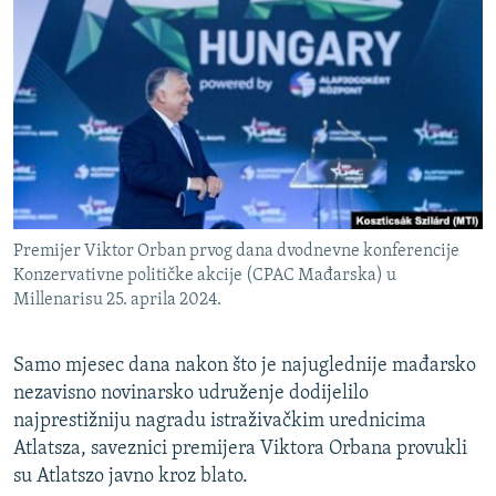
ISPRIČAJ MI
DNEVNO@RSE
SPECIJALI RSE
VIŠE OD NASLOVA
PRATITE NAS
GENOCID U SREBRENICI
POPLAVE I KLIZIŠTA U BIH 2024.
Premijer Viktor Orban prvog dana dvodnevne konferencije
TV LIBERTY
Sve RFE/RL stranice
Konzervativne političke akcije (CPAC Mađarska) u
POST SCRIPTUM
Millenarisu 25. aprila 2024.
MOJA EVROPA
Samo mjesec dana nakon što je najuglednije mađarsko
TRI DECENIJE OD RATA U BIH
nezavisno novinarsko udruženje dodijelilo
SVE KARTE DEJTONA
najprestižniju nagradu istraživačkim urednicima
Atlatsza, saveznici premijera Viktora Orbana provukli
NASTANAK I RASPAD JUGOSLAVIJE
su Atlatszo javno kroz blato.