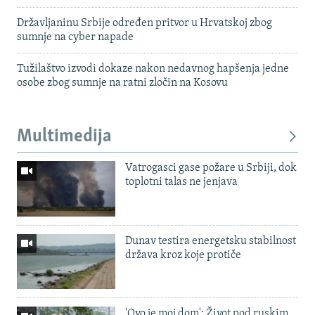
Državljaninu Srbije određen pritvor u Hrvatskoj zbog
sumnje na cyber napade
Tužilaštvo izvodi dokaze nakon nedavnog hapšenja jedne
osobe zbog sumnje na ratni zločin na Kosovu
Multimedija
Vatrogasci gase požare u Srbiji, dok
toplotni talas ne jenjava
Dunav testira energetsku stabilnost
država kroz koje protiče
'Ovo je moj dom': Život pod ruskim