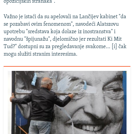
opozicijskih stranaka".
Važno je istaći da su apelovali na Lančijev kabinet "da
se pozabavi ovim fenomenom", navodeći Alatszovu
upotrebu "sredstava koja dolaze iz inostranstva" i
navodnu "špijunažu", djelomično jer rezultati Ki Mit
Tud?" dostupni su za pregledavanje svakome... [i] čak
mogu služiti stranim interesima.