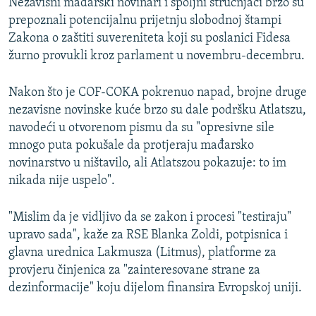
Nezavisni mađarski novinari i spoljni stručnjaci brzo su
prepoznali potencijalnu prijetnju slobodnoj štampi
Zakona o zaštiti suvereniteta koji su poslanici Fidesa
žurno provukli kroz parlament u novembru-decembru.
Nakon što je COF-COKA pokrenuo napad, brojne druge
nezavisne novinske kuće brzo su dale podršku Atlatszu,
navodeći u otvorenom pismu da su "opresivne sile
mnogo puta pokušale da protjeraju mađarsko
novinarstvo u ništavilo, ali Atlatszou pokazuje: to im
nikada nije uspelo".
"Mislim da je vidljivo da se zakon i procesi "testiraju"
upravo sada", kaže za RSE Blanka Zoldi, potpisnica i
glavna urednica Lakmusza (Litmus), platforme za
provjeru činjenica za "zainteresovane strane za
dezinformacije" koju dijelom finansira Evropskoj uniji.