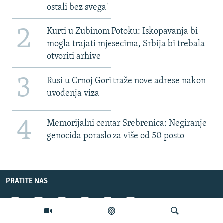
ostali bez svega'
2
Kurti u Zubinom Potoku: Iskopavanja bi
mogla trajati mjesecima, Srbija bi trebala
otvoriti arhive
3
Rusi u Crnoj Gori traže nove adrese nakon
uvođenja viza
4
Memorijalni centar Srebrenica: Negiranje
genocida poraslo za više od 50 posto
PRATITE NAS