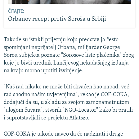
ČITAJTE:
Orbanov recept protiv Soroša u Srbiji
Takođe su istakli prijetnju koju predstavlja često
spominjani neprijatelj Orbana, milijarder George
Soros, subjekta poznate "Sorosove liste plaćenika" zbog
koje je bivši urednik Lančijevog nekadašnjeg izdanja
na kraju morao uputiti izvinjenje.
"Naš rad nikako ne može biti shvaćen kao napad, već
rad shodno našim uvjerenjima", rekao je COF-COKA,
dodajući da su, u skladu sa svojom samonametnutom
"ulogom čuvara", stvorili "NGO-Locator" kako bi pratili
i suprotstavljali se projektu Atlatszo.
COF-COKA je takođe naveo da će nadzirati i druge