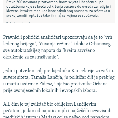
Pravnici i politički analitičari upozoravaju da je to "vrh
ledenog brijega", "čuvanja režima" i dokaz Orbanovog
sve autokratskijeg napora da "kreira savršeno
okruženje za zastrašivanje".
Jedini potvrđeni cilj predsjednika Kancelarije za zaštitu
suvereniteta, Tamaša Lančija, je političar čiji je prebjeg
u martu uzdrmao Fidesz, i ojačao protivnike Orbana
prije ovomjesečnih lokalnih i evropskih izbora.
Ali, čim je taj zviždač bio obilježen Lančijevim
pečatom, jedan od najuticanijih i najžešćih nezavisnih
medijskih izvora u Mađarskoj se našao pod napadom