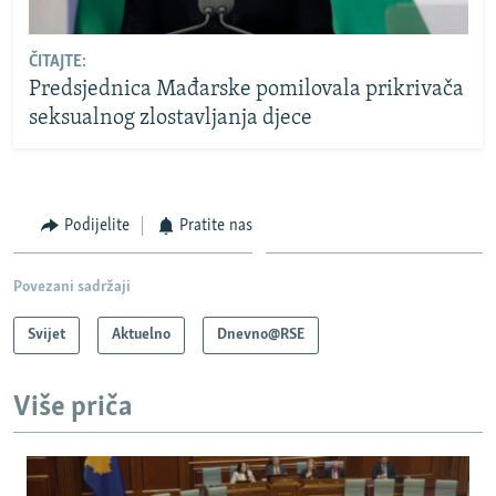
ČITAJTE:
Predsjednica Mađarske pomilovala prikrivača
seksualnog zlostavljanja djece
Podijelite
Pratite nas
Povezani sadržaji
Svijet
Aktuelno
Dnevno@RSE
Više priča