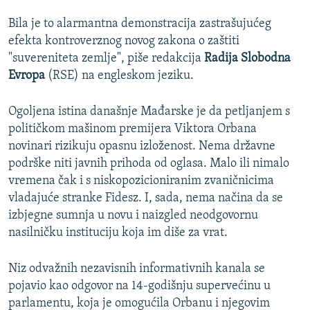
Bila je to alarmantna demonstracija zastrašujućeg
efekta kontroverznog novog zakona o zaštiti
"suvereniteta zemlje", piše redakcija
Radija Slobodna
Evropa
(RSE) na engleskom jeziku.
Ogoljena istina današnje Mađarske je da petljanjem s
političkom mašinom premijera Viktora Orbana
novinari rizikuju opasnu izloženost. Nema državne
podrške niti javnih prihoda od oglasa. Malo ili nimalo
vremena čak i s niskopozicioniranim zvaničnicima
vladajuće stranke Fidesz. I, sada, nema načina da se
izbjegne sumnja u novu i naizgled neodgovornu
nasilničku instituciju koja im diše za vrat.
Niz odvažnih nezavisnih informativnih kanala se
pojavio kao odgovor na 14-godišnju supervećinu u
parlamentu, koja je omogućila Orbanu i njegovim