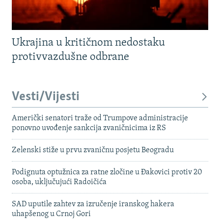
Ukrajina u kritičnom nedostaku
protivvazdušne odbrane
Vesti/Vijesti
Američki senatori traže od Trumpove administracije
ponovno uvođenje sankcija zvaničnicima iz RS
Zelenski stiže u prvu zvaničnu posjetu Beogradu
Podignuta optužnica za ratne zločine u Đakovici protiv 20
osoba, uključujući Radoičića
SAD uputile zahtev za izručenje iranskog hakera
uhapšenog u Crnoj Gori