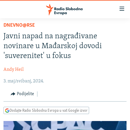
Dostupni
linkovi
Pređite
DNEVNO@RSE
na
VIJESTI
Javni napad na nagrađivane
glavni
BOSNA I HERCEGOVINA
sadržaj
novinare u Mađarskoj dovodi
SRBIJA
Pređite
'suverenitet' u fokus
na
KOSOVO
glavnu
Andy Heil
CRNA GORA
navigaciju
Pređite
3. maj/svibanj, 2024.
VIZUELNO
na
PODCASTI
VIDEO
Podijelite
pretragu
RAT U UKRAJINI
FOTOGALERIJE
Dodajte Radio Slobodna Evropa u vaš Google izvor
KINA NA BALKANU
INFOGRAFIKE
RSE PRIČE IZ SVIJETA