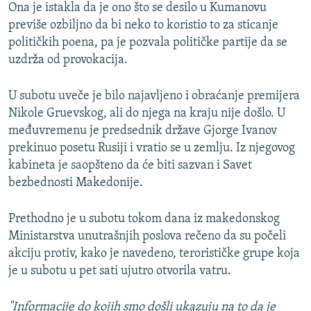
Ona je istakla da je ono što se desilo u Kumanovu
previše ozbiljno da bi neko to koristio to za sticanje
političkih poena, pa je pozvala političke partije da se
uzdrža od provokacija.
U subotu uveče je bilo najavljeno i obraćanje premijera
Nikole Gruevskog, ali do njega na kraju nije došlo. U
međuvremenu je predsednik države Gjorge Ivanov
prekinuo posetu Rusiji i vratio se u zemlju. Iz njegovog
kabineta je saopšteno da će biti sazvan i Savet
bezbednosti Makedonije.
Prethodno je u subotu tokom dana iz makedonskog
Ministarstva unutrašnjih poslova rečeno da su počeli
akciju protiv, kako je navedeno, terorističke grupe koja
je u subotu u pet sati ujutro otvorila vatru.
"Informacije do kojih smo došli ukazuju na to da je