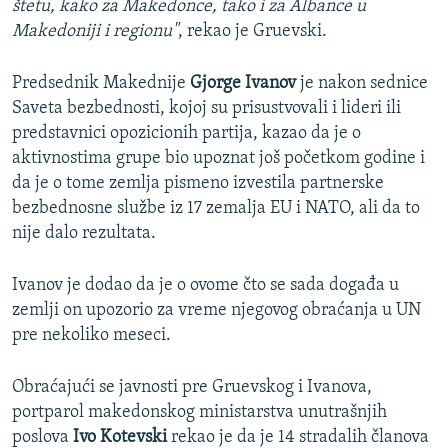
štetu, kako za Makedonce, tako i za Albance u
Makedoniji i regionu"
, rekao je Gruevski.
Predsednik Makednije
Gjorge Ivanov
je nakon sednice
Saveta bezbednosti, kojoj su prisustvovali i lideri ili
predstavnici opozicionih partija, kazao da je o
aktivnostima grupe bio upoznat još početkom godine i
da je o tome zemlja pismeno izvestila partnerske
bezbednosne službe iz 17 zemalja EU i NATO, ali da to
nije dalo rezultata.
Ivanov je dodao da je o ovome čto se sada događa u
zemlji on upozorio za vreme njegovog obraćanja u UN
pre nekoliko meseci.
Obraćajući se javnosti pre Gruevskog i Ivanova,
portparol makedonskog ministarstva unutrašnjih
poslova
Ivo Kotevski
rekao je da je 14 stradalih članova