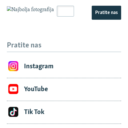
Pratite nas
Pratite nas
Instagram
YouTube
Tik Tok