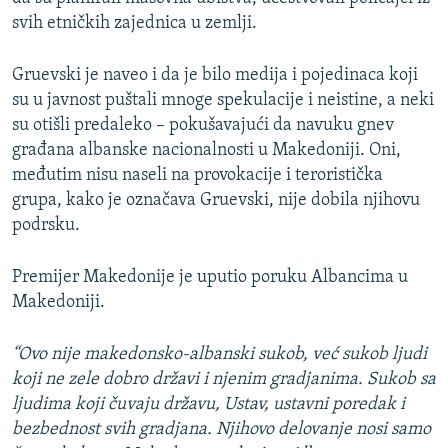
svih etničkih zajednica u zemlji.
Gruevski je naveo i da je bilo medija i pojedinaca koji
su u javnost puštali mnoge spekulacije i neistine, a neki
su otišli predaleko – pokušavajući da navuku gnev
građana albanske nacionalnosti u Makedoniji. Oni,
međutim nisu naseli na provokacije i teroristička
grupa, kako je označava Gruevski, nije dobila njihovu
podrsku.
Premijer Makedonije je uputio poruku Albancima u
Makedoniji.
“Ovo nije makedonsko-albanski sukob, već sukob ljudi
koji ne zele dobro državi i njenim gradjanima. Sukob sa
ljudima koji čuvaju državu, Ustav, ustavni poredak i
bezbednost svih gradjana. Njihovo delovanje nosi samo