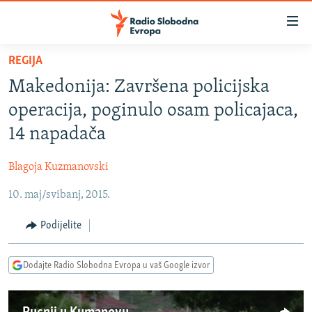
Dostupni
linkovi
Pređite
REGIJA
na
VIJESTI
Makedonija: Završena policijska
glavni
BOSNA I HERCEGOVINA
sadržaj
operacija, poginulo osam policajaca,
SRBIJA
Pređite
14 napadača
na
KOSOVO
glavnu
Blagoja Kuzmanovski
CRNA GORA
navigaciju
Pređite
10. maj/svibanj, 2015.
VIZUELNO
na
PODCASTI
VIDEO
Podijelite
pretragu
RAT U UKRAJINI
FOTOGALERIJE
Dodajte Radio Slobodna Evropa u vaš Google izvor
KINA NA BALKANU
INFOGRAFIKE
RSE PRIČE IZ SVIJETA