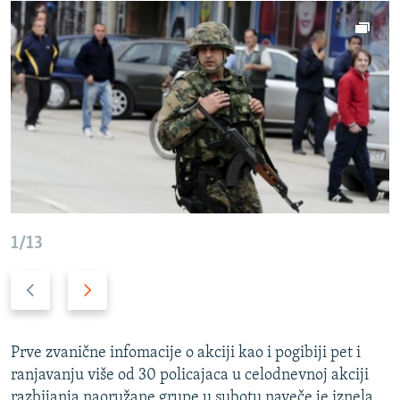
1/13
P
N
r
a
e
r
t
e
Prve zvanične infomacije o akciji kao i pogibiji pet i
h
d
ranjavanju više od 30 policajaca u celodnevnoj akciji
o
n
razbijanja naoružane grupe u subotu naveče je iznela