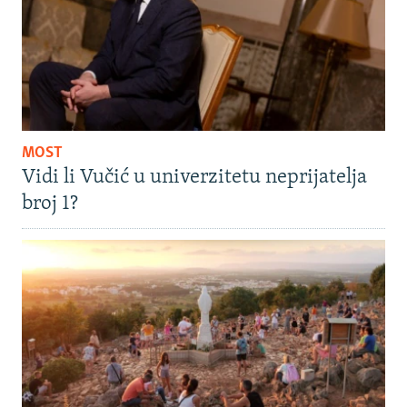
MOST
Vidi li Vučić u univerzitetu neprijatelja
broj 1?