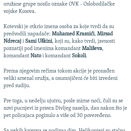
oružane grupe nosilo oznake
OVK - Oslobodilačke
vojske Kosova.
Kotevski je otkrio imena osoba za koje tvrdi da su
predvodili napadače:
Muhamed Krasnići
,
Mirsad
Ndrecaj
i
Sami Uškini
, koji su, kako tvrdi, javnosti
poznatiji pod imenima komandant
Mališeva
,
komandant
Nato
i komandant
Sokoli
.
Prema njegovim rečima tokom akcije je pronađen
veliki arsenal oružja, a osumnjičeni će biti izvedeni
pred sudiju.
Pre toga, u nedelju ujutru, posle mirne noći, čuli su se
novi pucnjevi iz pravca Divljeg naselja, dan nakon što je
pet policajaca poginulo a više od 30 poveređeno.
Sa nekih krovova se podizao dim. Helikopteri su stalno