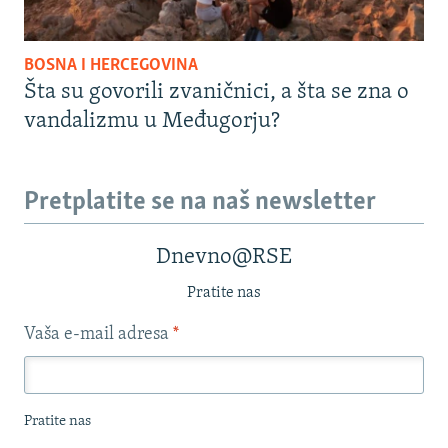
BOSNA I HERCEGOVINA
Šta su govorili zvaničnici, a šta se zna o
vandalizmu u Međugorju?
Pretplatite se na naš newsletter
Dnevno@RSE
Pratite nas
Vaša e-mail adresa
*
Pratite nas