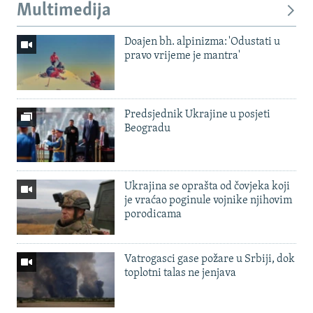
Multimedija
Doajen bh. alpinizma: 'Odustati u
pravo vrijeme je mantra'
Predsjednik Ukrajine u posjeti
Beogradu
Ukrajina se oprašta od čovjeka koji
je vraćao poginule vojnike njihovim
porodicama
Vatrogasci gase požare u Srbiji, dok
toplotni talas ne jenjava