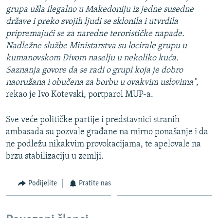
grupa ušla ilegalno u Makedoniju iz jedne susedne
države i preko svojih ljudi se sklonila i utvrdila
pripremajući se za naredne terorističke napade.
Nadležne službe Ministarstva su locirale grupu u
kumanovskom Divom naselju u nekoliko kuća.
Saznanja govore da se radi o grupi koja je dobro
naoružana i obučena za borbu u ovakvim uslovima"
,
rekao je Ivo Kotevski, portparol MUP-a.
Sve veće političke partije i predstavnici stranih
ambasada su pozvale građane na mirno ponašanje i da
ne podležu nikakvim provokacijama, te apelovale na
brzu stabilizaciju u zemlji.
Podijelite
Pratite nas