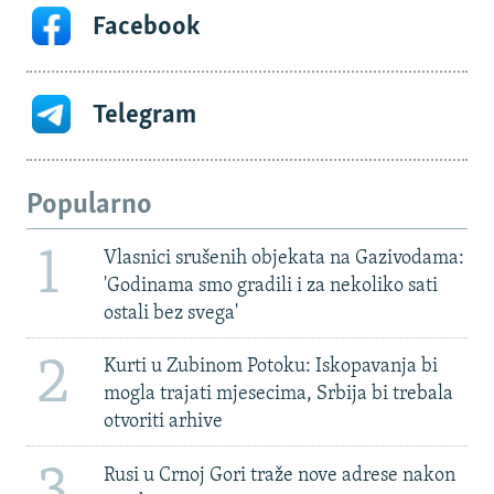
Facebook
Telegram
Popularno
1
Vlasnici srušenih objekata na Gazivodama:
'Godinama smo gradili i za nekoliko sati
ostali bez svega'
2
Kurti u Zubinom Potoku: Iskopavanja bi
mogla trajati mjesecima, Srbija bi trebala
otvoriti arhive
3
Rusi u Crnoj Gori traže nove adrese nakon