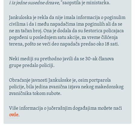
i iz jedne susedne drzave,"
saopstila je ministarka.
Jankuloska je rekla da nije imala informacija o poginulim
civilima i da i među napadačima ima poginulih ali da se
ne zn tačan broj. Ona je dodala da su šestorica policajaca
pogođeni u poslednjem satu akcije, za vreme čišćenja
terena, pošto se veći deo napadača predao oko 18 sati.
Neki mediji su prethodno javili da se 30-ak članova
grupe predalo policiji.
Obraćanje javnosti Jankuloske je, osim portparola
policije, bila jedina zvanična izjava nekog makedonskog
zvaničnika tokom subote.
Više informacija o jučerašnjim događajima možete naći
ovde
.