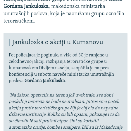
d
i
Gordana Jankuloska
, makedonska ministarka
n
s
unutrašnjih poslova, koja je naoružanu grupu označila
i
l
terorističkom.
s
a
l
j
a
d
Jankuloska o akciji u Kumanovu
j
Pet policajaca je poginulo, a više od 30 je ranjeno u
d
celodnevnoj akciji razbijanja terorističke grupe u
kumanovskom Divljem naselju, saopštila je na pres
konferenciji u subotu naveče ministarka unutrašnjih
poslova
Gordana Jankuloska
.
"Na žalost, operacija na terenu još uvek traje, sve dok i
poslednji terorista ne bude neutralisan. Jutros smo počeli
akciju protiv terorističke grupe čiji je cilj bio da napadne
državne institucije. Koliko su bili opasni, pokazuje i to da
su čitavih 16 sati pružali otpor. Oni su koristili
automatsko oružje, bombe i snajpere. Bili su iz Makedonije