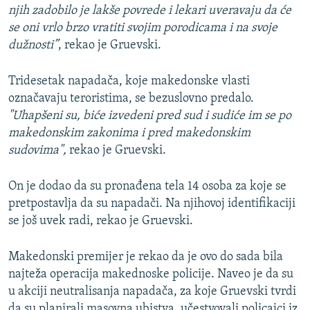
njih zadobilo je lakše povrede i lekari uveravaju da će
se oni vrlo brzo vratiti svojim porodicama i na svoje
dužnosti”
, rekao je Gruevski.
Tridesetak napadača, koje makedonske vlasti
označavaju teroristima, se bezuslovno predalo.
"Uhapšeni su, biće izvedeni pred sud i sudiće im se po
makedonskim zakonima i pred makedonskim
sudovima",
rekao je Gruevski.
On je dodao da su pronađena tela 14 osoba za koje se
pretpostavlja da su napadači. Na njihovoj identifikaciji
se još uvek radi, rekao je Gruevski.
Makedonski premijer je rekao da je ovo do sada bila
najteža operacija makednoske policije. Naveo je da su
u akciji neutralisanja napadača, za koje Gruevski tvrdi
da su planirali masovna ubistva, učestvovali policajci iz