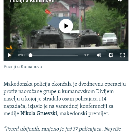
Pucnji u Kumanovu
ISPRIČAJ MI
DNEVNO@RSE
No media source currently available
SPECIJALI RSE
VIŠE OD NASLOVA
PRATITE NAS
GENOCID U SREBRENICI
0:00
3:11
POPLAVE I KLIZIŠTA U BIH 2024.
Pucnji u Kumanovu
TV LIBERTY
Sve RFE/RL stranice
POST SCRIPTUM
Makedonska policija okončala je dvodnevnu operaciju
MOJA EVROPA
protiv naoružane grupe u kumanovskom Divljem
naselju u kojoj je stradalo osam policajaca i 14
TRI DECENIJE OD RATA U BIH
napadača, izjavio je na vanrednoj konferenciji za
SVE KARTE DEJTONA
medije
Nikola Gruevski
, makedonski premijer.
NASTANAK I RASPAD JUGOSLAVIJE
“Pored ubijenih, ranjeno je još 37 policajaca. Najviše