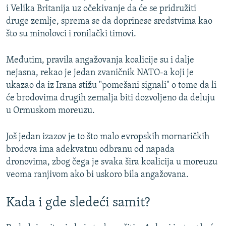
i Velika Britanija uz očekivanje da će se pridružiti
druge zemlje, sprema se da doprinese sredstvima kao
što su minolovci i ronilački timovi.
Međutim, pravila angažovanja koalicije su i dalje
nejasna, rekao je jedan zvaničnik NATO-a koji je
ukazao da iz Irana stižu "pomešani signali" o tome da li
će brodovima drugih zemalja biti dozvoljeno da deluju
u Ormuskom moreuzu.
Još jedan izazov je to što malo evropskih mornaričkih
brodova ima adekvatnu odbranu od napada
dronovima, zbog čega je svaka šira koalicija u moreuzu
veoma ranjivom ako bi uskoro bila angažovana.
Kada i gde sledeći samit?