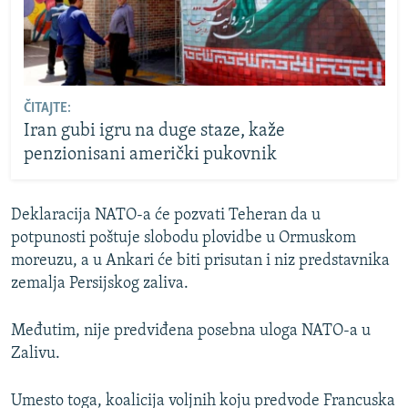
ČITAJTE:
Iran gubi igru na duge staze, kaže
penzionisani američki pukovnik
Deklaracija NATO-a će pozvati Teheran da u
potpunosti poštuje slobodu plovidbe u Ormuskom
moreuzu, a u Ankari će biti prisutan i niz predstavnika
zemalja Persijskog zaliva.
Međutim, nije predviđena posebna uloga NATO-a u
Zalivu.
Umesto toga, koalicija voljnih koju predvode Francuska