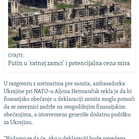
ČITAJTE:
Putin u 'ratnoj zamci' i potencijalna cena mira
U razgovoru s novinarima pre samita, ambasadorka
Ukrajine pri NATO-u Aljona Hetmančuk rekla je da bi
finansijsko obećanje u deklaraciji samita moglo pomoći
da se saveznici zadrže na ovogodišnjim finansijskim
obećanjima, a istovremeno generiše dodatnu podršku
za Ukrajinu.
"Nadamo se da će, ako u deklaraciji bude navedena