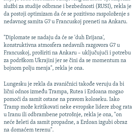
službi za studije odbrane i bezbednosti (RUSI), rekla je
da postoji optimizam da će se pozitivno raspoloženje s
nedavnog samita G7 u Francuskoj preneti na Ankaru.
"Diplomate se nadaju da će se 'duh Evijana',
konstruktivna atmosfera nedavnih razgovora G7 u
Francuskoj, proširiti na Ankaru – uključujući i potrebu
za podrškom Ukrajini jer se čini da se momentum na
bojnom polju menja", rekla je ona.
Lungesku je rekla da zvaničnici takođe veruju da bi
lični odnos između Trampa, Rutea i Erdoana mogao
pomoći da samit ostane na pravom koloseku. Iako
Tramp može kritikovati neke evropske lidere zbog rata
u Iranu ili odbrambene potrošnje, rekla je ona, "on
neće želeti da samit propadne, a Erdoan izgubi obraz
na domaćem terenu".