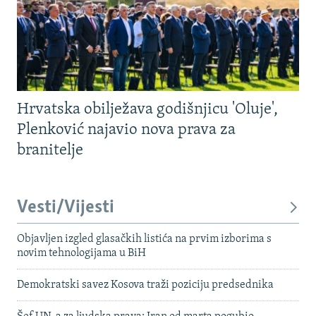
Hrvatska obilježava godišnjicu 'Oluje',
Plenković najavio nova prava za
branitelje
Vesti/Vijesti
Objavljen izgled glasačkih listića na prvim izborima s
novim tehnologijama u BiH
Demokratski savez Kosova traži poziciju predsednika