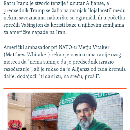
Rat u Iranu je stvorio tenzije i unutar Alijanse, a
predsednik Tramp se žalio na manjak "lojalnosti" među
nekim saveznicima nakon što su ograničili ili u početku
sprečili Vašington da koristi baze u njihovim zemljama
za američke napade na Iran.
Američki ambasador pri NATO-u Metju Vitaker
(Matthew Whitaker) rekao je novinarima ranije ovog
meseca da "nema sumnje da je predsednik izrazio
razočaranje", ali je rekao da je Alijansa od tada krenula
dalje, dodajući: "ti dani su, na sreću, prošli".