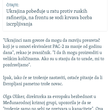
ČITAJTE:
Ukrajina pobeđuje u ratu protiv ruskih
rafinerija, na frontu se vodi krvava borba
iscrpljivanja
"Ukrajinci nam govore da mogu da razviju presretač
koji je u osnovi ekvivalent PAC-2 za manje od godinu
dana", rekao je zvaničnik. "I da ih mogu proizvoditi u
velikim količinama. Ako su u stanju da to urade, mi to
pozdravljamo".
Ipak, iako će se trošenje nastaviti, ostaće pitanje da li
Evropljani pametno troše novac.
Olga Oliker, direktorka za evropsku bezbednost u
Međunarodnoj kriznoj grupi, upozorila je da se
"trošenje samo po sebi ne pretvara u kapacitete". Ona