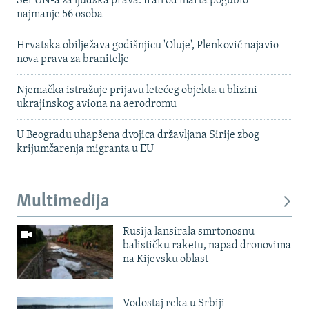
Šef UN-a za ljudska prava: Iran od marta pogubio
najmanje 56 osoba
Hrvatska obilježava godišnjicu 'Oluje', Plenković najavio
nova prava za branitelje
Njemačka istražuje prijavu letećeg objekta u blizini
ukrajinskog aviona na aerodromu
U Beogradu uhapšena dvojica državljana Sirije zbog
krijumčarenja migranta u EU
Multimedija
Rusija lansirala smrtonosnu
balističku raketu, napad dronovima
na Kijevsku oblast
Vodostaj reka u Srbiji