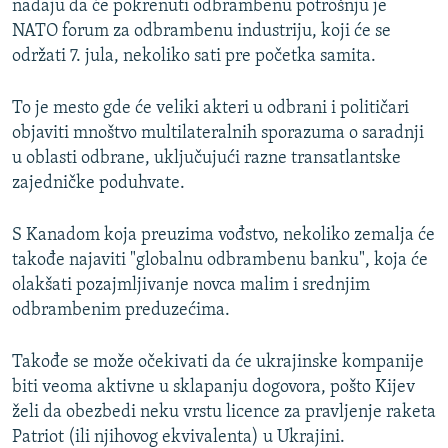
nadaju da će pokrenuti odbrambenu potrošnju je
NATO forum za odbrambenu industriju, koji će se
održati 7. jula, nekoliko sati pre početka samita.
To je mesto gde će veliki akteri u odbrani i političari
objaviti mnoštvo multilateralnih sporazuma o saradnji
u oblasti odbrane, uključujući razne transatlantske
zajedničke poduhvate.
S Kanadom koja preuzima vođstvo, nekoliko zemalja će
takođe najaviti "globalnu odbrambenu banku", koja će
olakšati pozajmljivanje novca malim i srednjim
odbrambenim preduzećima.
Takođe se može očekivati da će ukrajinske kompanije
biti veoma aktivne u sklapanju dogovora, pošto Kijev
želi da obezbedi neku vrstu licence za pravljenje raketa
Patriot (ili njihovog ekvivalenta) u Ukrajini.