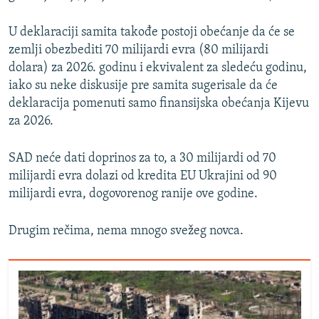
U deklaraciji samita takođe postoji obećanje da će se
zemlji obezbediti 70 milijardi evra (80 milijardi
dolara) za 2026. godinu i ekvivalent za sledeću godinu,
iako su neke diskusije pre samita sugerisale da će
deklaracija pomenuti samo finansijska obećanja Kijevu
za 2026.
SAD neće dati doprinos za to, a 30 milijardi od 70
milijardi evra dolazi od kredita EU Ukrajini od 90
milijardi evra, dogovorenog ranije ove godine.
Drugim rečima, nema mnogo svežeg novca.