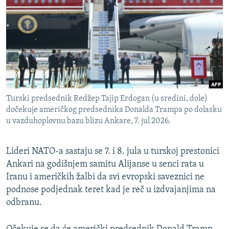
ISPRIČAJ MI
DNEVNO@RSE
SPECIJALI RSE
VIŠE OD NASLOVA
PRATITE NAS
GENOCID U SREBRENICI
Turski predsednik Redžep Tajip Erdogan (u sredini, dole)
POPLAVE I KLIZIŠTA U BIH 2024.
dočekuje američkog predsednika Donalda Trampa po dolasku
TV LIBERTY
Sve RFE/RL stranice
u vazduhoplovnu bazu blizu Ankare, 7. jul 2026.
POST SCRIPTUM
Lideri NATO-a sastaju se 7. i 8. jula u turskoj prestonici
MOJA EVROPA
Ankari na godišnjem samitu Alijanse u senci rata u
TRI DECENIJE OD RATA U BIH
Iranu i američkih žalbi da svi evropski saveznici ne
podnose podjednak teret kad je reč u izdvajanjima na
SVE KARTE DEJTONA
odbranu.
NASTANAK I RASPAD JUGOSLAVIJE