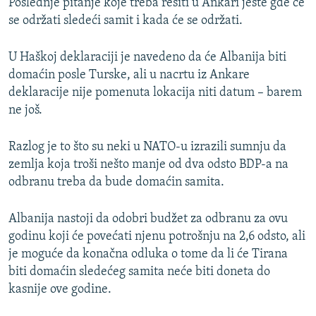
Poslednje pitanje koje treba rešiti u Ankari jeste gde će
se održati sledeći samit i kada će se održati.
U Haškoj deklaraciji je navedeno da će Albanija biti
domaćin posle Turske, ali u nacrtu iz Ankare
deklaracije nije pomenuta lokacija niti datum – barem
ne još.
Razlog je to što su neki u NATO-u izrazili sumnju da
zemlja koja troši nešto manje od dva odsto BDP-a na
odbranu treba da bude domaćin samita.
Albanija nastoji da odobri budžet za odbranu za ovu
godinu koji će povećati njenu potrošnju na 2,6 odsto, ali
je moguće da konačna odluka o tome da li će Tirana
biti domaćin sledećeg samita neće biti doneta do
kasnije ove godine.