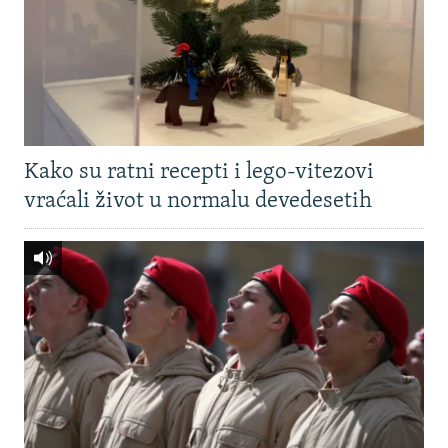
Kako su ratni recepti i lego-vitezovi
vraćali život u normalu devedesetih