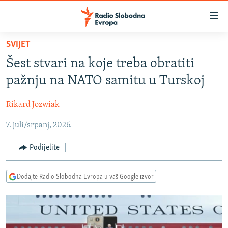
Dostupni
linkovi
Pređite
SVIJET
na
VIJESTI
Šest stvari na koje treba obratiti
glavni
BOSNA I HERCEGOVINA
sadržaj
pažnju na NATO samitu u Turskoj
SRBIJA
Pređite
na
Rikard Jozwiak
KOSOVO
glavnu
7. juli/srpanj, 2026.
CRNA GORA
navigaciju
Pređite
VIZUELNO
Podijelite
na
PODCASTI
VIDEO
pretragu
Dodajte Radio Slobodna Evropa u vaš Google izvor
RAT U UKRAJINI
FOTOGALERIJE
KINA NA BALKANU
INFOGRAFIKE
RSE PRIČE IZ SVIJETA