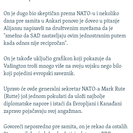
On je dugo bio skeptičan prema NATO-u i nekoliko
dana pre samita u Ankari ponovo je doveo u pitanje
Alijansu napisavši na društvenim mrežama da je
"smešno da SAD nastavljaju ovim jednostranim putem
kada odnos nije recipročan".
On je takođe uključio grafikon koji pokazuje da
Vašington troši mnogo više na svoju vojsku nego bilo
koji pojedini evropski saveznik.
Upravo će ovde generalni sekretar NATO-a Mark Rute
(Rutte) još jednom pokušati da uloži najbolje
diplomatske napore i istaći da Evropljani i Kanađani
zapravo pojačavaju svoj angažman.
Govoreći neposredno pre samita, on je rekao da ostalih