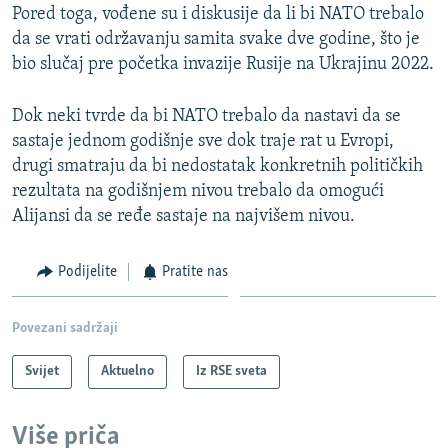
Pored toga, vođene su i diskusije da li bi NATO trebalo
da se vrati održavanju samita svake dve godine, što je
bio slučaj pre početka invazije Rusije na Ukrajinu 2022.
Dok neki tvrde da bi NATO trebalo da nastavi da se
sastaje jednom godišnje sve dok traje rat u Evropi,
drugi smatraju da bi nedostatak konkretnih političkih
rezultata na godišnjem nivou trebalo da omogući
Alijansi da se ređe sastaje na najvišem nivou.
Podijelite
Pratite nas
Povezani sadržaji
Svijet
Aktuelno
Iz RSE sveta
Više priča