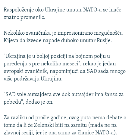
Raspoloženje oko Ukrajine unutar NATO-a se inače
znatno promenilo.
Nekoliko zvaničnika je impresionirano mogućnošću
Kijeva da izvede napade duboko unutar Rusije.
"Ukrajina je u boljoj poziciji na bojnom polju u
poređenju s pre nekoliko meseci", rekao je jedan
evropski zvaničnik, napominjući da SAD sada mnogo
više podržavaju Ukrajinu.
"SAD vole autsajdera sve dok autsajder ima šansu za
pobedu", dodao je on.
Za razliku od prošle godine, ovog puta nema debate o
tome da li će Zelenski biti na samitu (mada ne na
glavnoj sesiji, jer je ona samo za članice NATO-a).