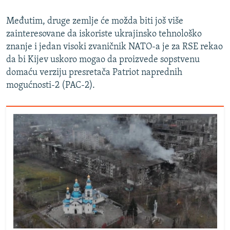
Međutim, druge zemlje će možda biti još više
zainteresovane da iskoriste ukrajinsko tehnološko
znanje i jedan visoki zvaničnik NATO-a je za RSE rekao
da bi Kijev uskoro mogao da proizvede sopstvenu
domaću verziju presretača Patriot naprednih
mogućnosti-2 (PAC-2).