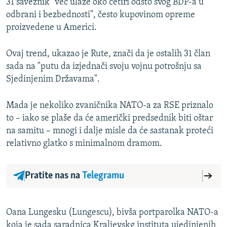
31 saveznik "već ulaže oko četiri odsto svog BDP-a u
odbrani i bezbednosti", često kupovinom opreme
proizvedene u Americi.
Ovaj trend, ukazao je Rute, znači da je ostalih 31 član
sada na "putu da izjednači svoju vojnu potrošnju sa
Sjedinjenim Državama".
Mada je nekoliko zvaničnika NATO-a za RSE priznalo
to – iako se plaše da će američki predsednik biti oštar
na samitu – mnogi i dalje misle da će sastanak proteći
relativno glatko s minimalnom dramom.
Pratite nas na
Telegramu
Oana Lungesku (Lungescu), bivša portparolka NATO-a
koja je sada saradnica Kraljevskg instituta ujedinjenih