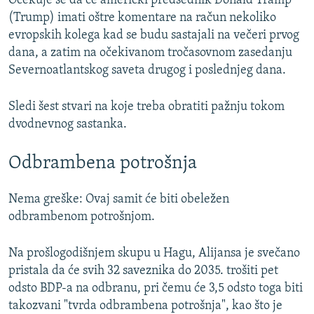
Očekuje se da će američki predsednik Donald Tramp
(Trump) imati oštre komentare na račun nekoliko
evropskih kolega kad se budu sastajali na večeri prvog
dana, a zatim na očekivanom tročasovnom zasedanju
Severnoatlantskog saveta drugog i poslednjeg dana.
Sledi šest stvari na koje treba obratiti pažnju tokom
dvodnevnog sastanka.
Odbrambena potrošnja
Nema greške: Ovaj samit će biti obeležen
odbrambenom potrošnjom.
Na prošlogodišnjem skupu u Hagu, Alijansa je svečano
pristala da će svih 32 saveznika do 2035. trošiti pet
odsto BDP-a na odbranu, pri čemu će 3,5 odsto toga biti
takozvani "tvrda odbrambena potrošnja", kao što je