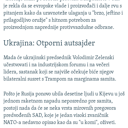
je rekla da se evropske vlade i proizvođači i dalje rvu s
pitanjem kako da uravnoteže ulaganja u "brzo, jeftino i
prilagodljivo oružje" s hitnom potrebom za
proizvodnjom naprednije protivvazdušne odbrane.
Ukrajina: Otporni autsajder
Mada će ukrajinski predsednik Volodimir Zelenski
učestvovati i na industrijskom forumu i na večeri
lidera, sastanak koji se najviše očekuje biće njegov
bilateralni susret s Trampom na marginama samita.
Pošto je Rusija ponovo ubila desetine ljudi u Kijevu u još
jednom raketnom napadu neposredno pre samita,
postoji nada da će se neka vrsta mirovnih pregovora
predvođenih SAD, koje je jedan visoki zvaničnik
NATO-a nedavno opisao kao da su "u komi", oživeti.