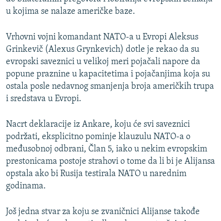
u kojima se nalaze američke baze.
Vrhovni vojni komandant NATO-a u Evropi Aleksus
Grinkevič (Alexus Grynkevich) dotle je rekao da su
evropski saveznici u velikoj meri pojačali napore da
popune praznine u kapacitetima i pojačanjima koja su
ostala posle nedavnog smanjenja broja američkih trupa
i sredstava u Evropi.
Nacrt deklaracije iz Ankare, koju će svi saveznici
podržati, eksplicitno pominje klauzulu NATO-a o
međusobnoj odbrani, Član 5, iako u nekim evropskim
prestonicama postoje strahovi o tome da li bi je Alijansa
opstala ako bi Rusija testirala NATO u narednim
godinama.
Još jedna stvar za koju se zvaničnici Alijanse takođe