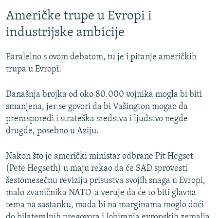
Američke trupe u Evropi i
industrijske ambicije
Paralelno s ovom debatom, tu je i pitanje američkih
trupa u Evropi.
Današnja brojka od oko 80.000 vojnika mogla bi biti
smanjena, jer se govori da bi Vašington mogao da
prerasporedi i strateška sredstva i ljudstvo negde
drugde, posebno u Aziju.
Nakon što je američki ministar odbrane Pit Hegset
(Pete Hegseth) u maju rekao da će SAD sprovesti
šestomesečnu reviziju prisustva svojih snaga u Evropi,
malo zvaničnika NATO-a veruje da će to biti glavna
tema na sastanku, mada bi na marginama moglo doći
do bilateralnih pregovora i lobiranja evropskih zemalja