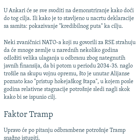
U Ankari će se sve svoditi na demonstriranje kako doći
do tog cilja. Ili kako je to stavljeno u nacrtu deklaracije
sa samita: pokazivanje "kredibilnog puta" ka cilju.
Neki zvaničnici NATO-a koji su govorili za RSE strahuju
da će mnoge zemlje u narednih nekoliko godina
odložiti velika ulaganja u odbranu zbog nategnutih
javnih finansija, da bi potom u periodu 2034-35. naglo
trošile na skupu vojnu opremu, što je unutar Alijanse
poznato kao "pristup hokejaškog štapa", u kojem posle
godina relativne stagnacije potrošnje sledi nagli skok
kako bi se ispunio cilj.
Faktor Tramp
Upravo će po pitanju odbrambene potrošnje Tramp
snažno istupiti.