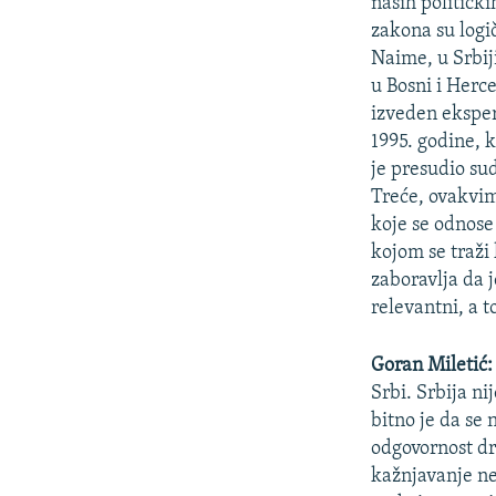
naših političk
zakona su logi
Naime, u Srbiji
u Bosni i Herc
izveden ekspe
1995. godine, 
je presudio su
Treće, ovakvim
koje se odnose
kojom se traži
zaboravlja da 
relevantni, a 
Goran Miletić
Srbi. Srbija ni
bitno je da se
odgovornost dr
kažnjavanje n