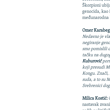
Škorpioni ubij
genocida, kao i
međunarodna k
Omer Karabeg
Nedavno je vla
negiranje geno
smo pomislili 
tačku na dugog
Kuburović
poru
koji presudi M
Kongu. Znači,
suda, a to su 
Srebrenici dog
Milica Kostić:
O
nastavak zvani