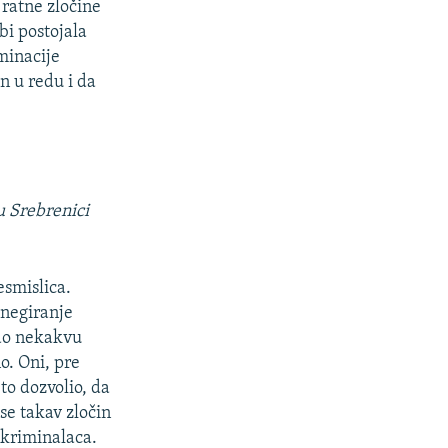
 ratne zločine
bi postojala
minacije
on u redu i da
u Srebrenici
esmislica.
 negiranje
kao nekakvu
o. Oni, pre
 to dozvolio, da
e takav zločin
 kriminalaca.