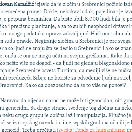
dovan Karadžić
izjavio da je zločin u Srebrenici počinio iz
oremećena pamet. Dakle, nekakav ludak, pojedinac je izvr
o je potpuna besmislica. Da biste ubili 8.000 ljudi bila je 
ka i precizno planiranje, a za to su bili neophodni državni 
ko mnogo podataka upravo zahvaljujući Haškom tribunalu 
udu pravde. Negiranje zločina u Srebrenici je pre svega 
er ako ljudi ne znaju šta se desilo u Srebrenici i ako se zna
e, onda se oni ne mogu učiti na svojim greškama. Kako da
ako nešto više ne dogodi - da ljudi ne gledaju blagonaklon
svajanje Srebrenice osveta Turcima, da mediji više ne huškaj
ih preduzeća Srbije ne koriste za odvođenje ljudi na strelj
u Srebrenici. Kako da obezbedimo da se to više ne ponovi?
Naravno da nijedan narod ne može biti genocidan, niti gra
ti genocidni. Sa druge strane, svođenje tog zločina na neku
la neku drugu grupu je obična laž i manipulacija. Ključno je
ući se iza srpskog naroda i u ime srpskih građana učinili je
e genocid. Treba pročitati
izveštaj Fonda za humanitarno p