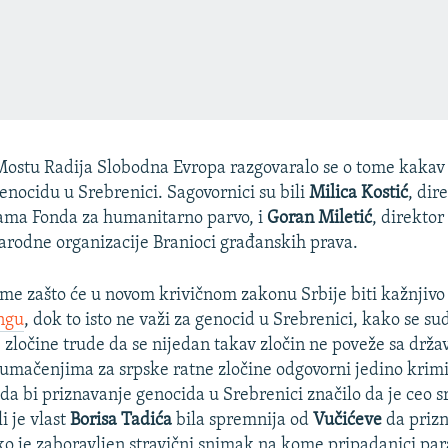
ostu Radija Slobodna Evropa razgovaralo se o tome kakav j
nocidu u Srebrenici. Sagovornici su bili
Milica Kostić
, dir
ama Fonda za humanitarno parvo, i
Goran Miletić
, direktor
rodne organizacije Branioci građanskih prava.
 tome zašto će u novom krivičnom zakonu Srbije biti kažnjiv
ngu
, dok to isto ne važi za genocid u Srebrenici, kako se sud
e zločine trude da se nijedan takav zločin ne poveže sa drž
umačenjima za srpske ratne zločine odgovorni jedino krimi
 da bi priznavanje genocida u Srebrenici značilo da je ceo s
i je vlast
Borisa Tadića
bila spremnija od
Vučićeve
da prizn
ko je zaboravljen stravični snimak na kome pripadanici par