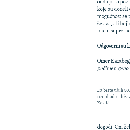
onda je to pozi
koje su doneli
mogućnost se 
žrtava, ali boj
nije u suprot
Odgovorni su k
Omer Karabeg
počinjen genoci
Da biste ubili 8.
neophodni držav
Kostić
dogodi. Oni že