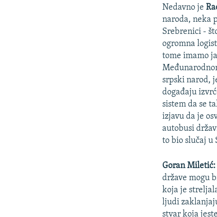
Nedavno je
Ra
naroda, neka p
Srebrenici - št
ogromna logisti
tome imamo ja
Međunarodnom s
srpski narod, j
događaju izvrć
sistem da se t
izjavu da je o
autobusi državn
to bio slučaj 
Goran Miletić:
države mogu bi
koja je strelja
ljudi zaklanjaj
stvar koja jest