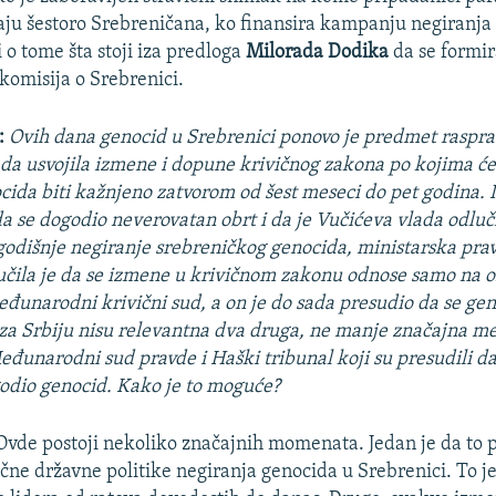
aju šestoro Srebreničana, ko finansira kampanju negiranja
 o tome šta stoji iza predloga
Milorada Dodika
da se formi
omisija o Srebrenici.
:
Ovih dana genocid u Srebrenici ponovo je predmet rasprav
da usvojila izmene i dopune krivičnog zakona po kojima će
cida biti kažnjeno zatvorom od šest meseci do pet godina.
da se dogodio neverovatan obrt i da je Vučićeva vlada odluči
odišnje negiranje srebreničkog genocida, ministarska pr
čila je da se izmene u krivičnom zakonu odnose samo na o
eđunarodni krivični sud, a on je do sada presudio da se ge
 za Srbiju nisu relevantna dva druga, ne manje značajna 
Međunarodni sud pravde i Haški tribunal koji su presudili da
odio genocid. Kako je to moguće?
vde postoji nekoliko značajnih momenata. Jedan je da to p
čne državne politike negiranja genocida u Srebrenici. To je