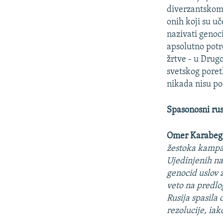
diverzantskom 
onih koji su uč
nazivati genoc
apsolutno potre
žrtve - u Drug
svetskog poret
nikada nisu poč
Spasonosni rus
Omer Karabeg
žestoka kampan
Ujedinjenih nac
genocid uslov z
veto na predlog
Rusija spasila 
rezolucije, iak