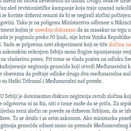
ih lidera od ratova devedestih do danas. Drugo, ovakve izm
čan sled revizionističke kampanje koja traje unazad nekoli
 se koriste državni resursi da bi se negirali zločini počinje
egovini. Tako je na poligonu Ministarstva odbrane u Nikin
riment kojim je
navodno dokazano
da za masakar na trgu u
kada je poginulo preko 70 ljudi, nije kriva Vojska Republik
d. Sada se priprema novi eksperiment koji se tiče
zločina n
 zakonskim rešenjem Srbija samo fingira ispunjavanje svo
 na vladavinu prava. Pri tome se vlada poziva na odluku S
 kažnjavanje negiranja genocida koji utvrdi Međunarodni kr
je obavezna da poštuje odluke druga dva međunarodna suda
to su Haški Tribunal i Međunarodni sud pravde.
:
U Srbiji je dominantan diskurs negiranja ratnih zločina koj
je odgovorna ni za šta, niti o tome može da se priča. Za srp
 nijedan ratni zločin ne poveže sa državom Srbijom, da se i
žave. To se desilo i sa ovim zakonom. Ako ministarka pravd
egiranja genocida odnosi samo na presude Međunarodnog k