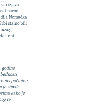
a i izjava
rpski narod
uradila Nemačka
rbi stalno bili
 novog
 dok oni
. godine
zbednosti
renici počinjen
 je stavila
lovima kako je
bog te