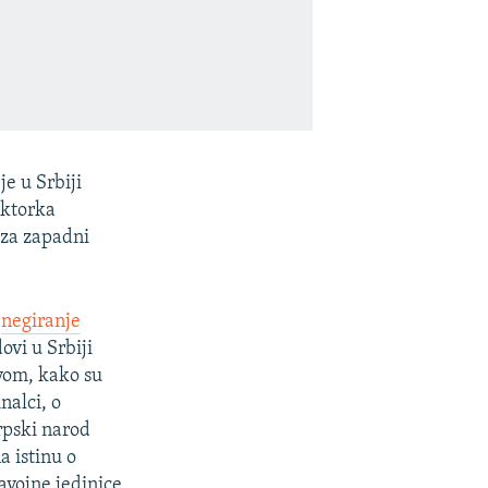
e u Srbiji
ektorka
 za zapadni
o
negiranje
ovi u Srbiji
avom, kako su
nalci, o
rpski narod
a istinu o
avojne jedinice