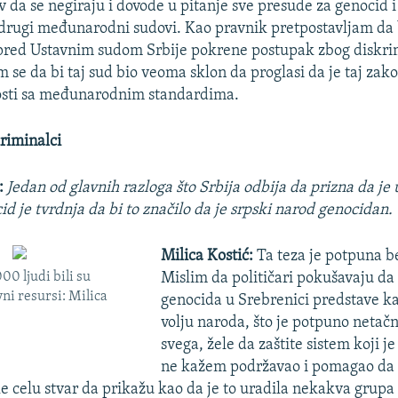
v da se negiraju i dovode u pitanje sve presude za genocid i
 drugi međunarodni sudovi. Kao pravnik pretpostavljam da 
pred Ustavnim sudom Srbije pokrene postupak zbog diskri
im se da bi taj sud bio veoma sklon da proglasi da je taj zak
nosti sa međunarodnim standardima.
riminalci
:
Jedan od glavnih razloga što Srbija odbija da prizna da je 
d je tvrdnja da bi to značilo da je srpski narod genocidan.
Milica Kostić:
Ta teza je potpuna b
000 ljudi bili su
Mislim da političari pokušavaju da
ni resursi: Milica
genocida u Srebrenici predstave 
volju naroda, što je potpuno netačn
svega, žele da zaštite sistem koji je
ne kažem podržavao i pomagao da s
le celu stvar da prikažu kao da je to uradila nekakva grupa