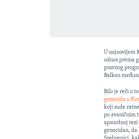
U najnovijem M
odnos prema ge
pravnog progr
Balkan međuna
Bilo je reči o
genocida u Ko
koji sude ratn
po zvaničnim t
apsurdnoj tezi
genocidan, da l
Srebrenici, ka