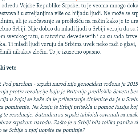
odredu Vojske Republike Srpske, tu je veoma mnogo dokaz
estvovali u streljanjima više od hiljadu ljudi. Ne može se s
idnim, ali je suočavanje sa prošlošću na način kako je to 
bno Srbiji. Nije dobro da mladi ljudi u Srbiji veruju da su S
om svetskog ratu, u ratovima devedesetih i da su sada žrtve
ka. Ti mladi ljudi veruju da Srbima uvek neko radi o glavi,
inili nikakav zločin. To je izuzetno opasno.
ki veto
:
Pod parolom - srpski narod nije genocidan vođena je 2015
ja protiv rezolucije koju je Britanija predložila Savetu be
ija u kojoj se kaže da je prihvatanje činjenice da je u Sreb
a pomirenje. Na kraju je Srbiji pritekla u pomoć Rusija koja
 te rezolucije. Sutradan su srpski tabloidi osvanuli sa nas
obraz srpskom narodu. Zašto je u Srbiji bila tolika panika z
o se Srbija u njoj uopšte ne pominje?