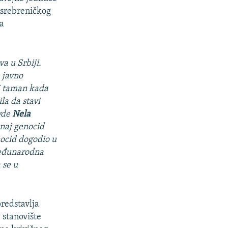
 srebreničkog
ra
a u Srbiji.
 javno
 I taman kada
la da stavi
avde
Nela
naj genocid
nocid dogodio u
međunarodna
 se u
redstavlja
 stanovište