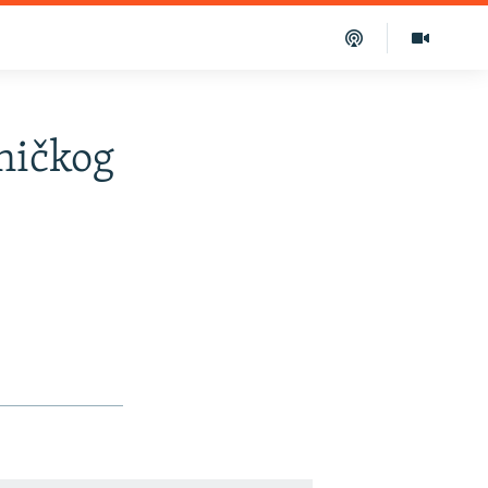
eničkog