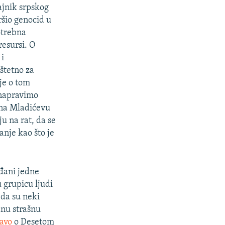
dajnik srpskog
šio genocid u
potrebna
resursi. O
i
štetno za
nje o tom
 napravimo
o na Mladićevu
u na rat, da se
anje kao što je
đani jedne
 grupicu ljudi
 da su neki
dnu strašnu
ravo
o Desetom