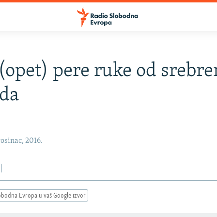
 (opet) pere ruke od srebr
ida
osinac, 2016.
obodna Evropa u vaš Google izvor