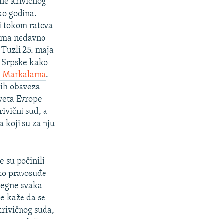
ene krivičnog
ko godina.
ni tokom ratova
cima nedavno
 Tuzli 25. maja
e Srpske kako
a Markalama
.
jih obaveza
aveta Evrope
ivični sud, a
 koji su za nju
e su počinili
sko pravosuđe
zbegne svaka
e kaže da se
rivičnog suda,