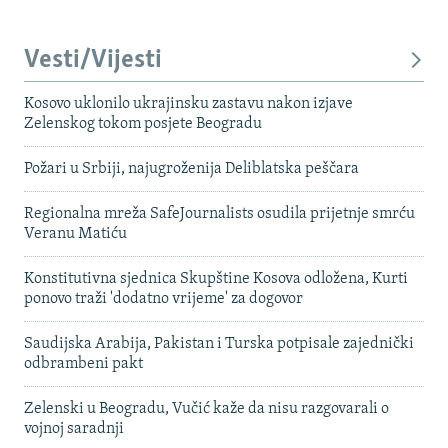
Vesti/Vijesti
Kosovo uklonilo ukrajinsku zastavu nakon izjave
Zelenskog tokom posjete Beogradu
Požari u Srbiji, najugroženija Deliblatska peščara
Regionalna mreža SafeJournalists osudila prijetnje smrću
Veranu Matiću
Konstitutivna sjednica Skupštine Kosova odložena, Kurti
ponovo traži 'dodatno vrijeme' za dogovor
Saudijska Arabija, Pakistan i Turska potpisale zajednički
odbrambeni pakt
Zelenski u Beogradu, Vučić kaže da nisu razgovarali o
vojnoj saradnji