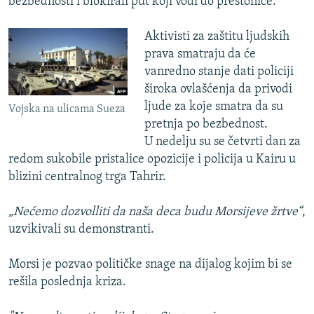
bezbednosti i blokirali put koji vodi do prestonice.
Aktivisti za zaštitu ljudskih
prava smatraju da će
vanredno stanje dati policiji
široka ovlašćenja da privodi
ljude za koje smatra da su
Vojska na ulicama Sueza
pretnja po bezbednost.
U nedelju su se četvrti dan za
redom sukobile pristalice opozicije i policija u Kairu u
blizini centralnog trga Tahrir.
„Nećemo dozvolliti da naša deca budu Morsijeve žrtve“
,
uzvikivali su demonstranti.
Morsi je pozvao političke snage na dijalog kojim bi se
rešila poslednja kriza.