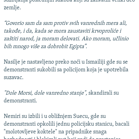
suzbijanja poslednjih sukoba koji su zahvatili veliki deo
zemlje.
“Govorio sam da sam protiv svih vanrednih mera ali,
takođe, i da, kada se mora zaustaviti krvoproliće i
zaštiti narod, ja moram delovati. Ako moram, učlinio
bih mnogo više za dobrobit Egipta”.
Nasilje je nastavljeno preko noći u Ismailiji gde su se
demonstranti sukobili sa policijom koja je upotrebila
suzavac.
"Dole Morsi, dole vanredno stanje",
skandirali su
demonstranti.
Nemiri su izbili i u obližnjem Suecu, gde su
demonstranti opkolili jednu policijsku stanicu, bacali
"molotovljeve koktele" na pripadnike snaga