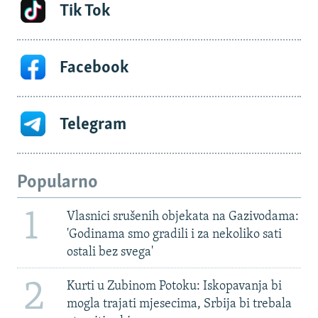
Tik Tok
Facebook
Telegram
Popularno
1
Vlasnici srušenih objekata na Gazivodama:
'Godinama smo gradili i za nekoliko sati
ostali bez svega'
2
Kurti u Zubinom Potoku: Iskopavanja bi
mogla trajati mjesecima, Srbija bi trebala