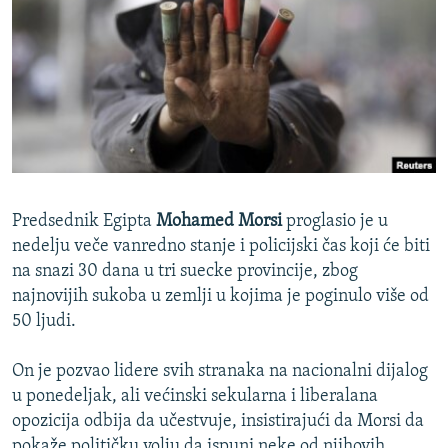
ISPRIČAJ MI
DNEVNO@RSE
SPECIJALI RSE
VIŠE OD NASLOVA
PRATITE NAS
GENOCID U SREBRENICI
POPLAVE I KLIZIŠTA U BIH 2024.
Predsednik Egipta
Mohamed Morsi
proglasio je u
TV LIBERTY
Sve RFE/RL stranice
nedelju veče vanredno stanje i policijski čas koji će biti
na snazi 30 dana u tri suecke provincije, zbog
POST SCRIPTUM
najnovijih sukoba u zemlji u kojima je poginulo više od
MOJA EVROPA
50 ljudi.
TRI DECENIJE OD RATA U BIH
On je pozvao lidere svih stranaka na nacionalni dijalog
SVE KARTE DEJTONA
u ponedeljak, ali većinski sekularna i liberalana
NASTANAK I RASPAD JUGOSLAVIJE
opozicija odbija da učestvuje, insistirajući da Morsi da
pokaže političku volju da ispuni neke od njihovih