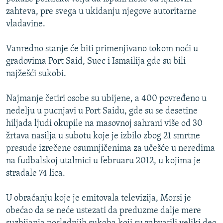
zahteva, pre svega u ukidanju njegove autoritarne
vladavine.
Vanredno stanje će biti primenjivano tokom noći u
gradovima Port Said, Suec i Ismailija gde su bili
najžešći sukobi.
Najmanje četiri osobe su ubijene, a 400 povređeno u
nedelju u pucnjavi u Port Saidu, gde su se desetine
hiljada ljudi okupile na masovnoj sahrani više od 30
žrtava nasilja u subotu koje je izbilo zbog 21 smrtne
presude izrečene osumnjičenima za učešće u neredima
na fudbalskoj utalmici u februaru 2012, u kojima je
stradale 74 lica.
U obraćanju koje je emitovala televizija, Morsi je
obećao da se neće ustezati da preduzme dalje mere