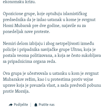
ekonomsku krizu.
Opozicione grupe, koje optužuju islamističkog
predsednika da je izdao ustanak u kome je svrgnut
Hosni Mubarak pre dve godine, najavile su za
ponedeljak nove proteste.
Nemiri delom izbijaju i zbog netrpeljivosti između
policije i pripadnika navijačke grupe Ultras, koja je
postala veoma politizovana, a koja se često sukobljava
sa pripadnicima organa reda.
Ova grupa je učestvovala u ustanku u kom je svrgnut
Mubarakov režim, kao i u protestima protiv vojne
uprave koja je preuzela vlast, a sada predvodi pobunu
protiv Morsija.
Podijelite
Pratite nas