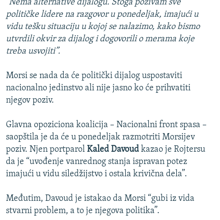
"Nema alternative dijalogu. Stoga pozivam sve
političke lidere na razgovor u ponedeljak, imajući u
vidu tešku situaciju u kojoj se nalazimo, kako bismo
utvrdili okvir za dijalog i dogovorili o merama koje
treba usvojiti”.
Morsi se nada da će politički dijalog uspostaviti
nacionalno jedinstvo ali nije jasno ko će prihvatiti
njegov poziv.
Glavna opoziciona koalicija – Nacionalni front spasa –
saopštila je da će u ponedeljak razmotriti Morsijev
poziv. Njen portparol
Kaled Davoud
kazao je Rojtersu
da je “uvođenje vanrednog stanja ispravan potez
imajući u vidu siledžijstvo i ostala krivična dela”.
Međutim, Davoud je istakao da Morsi “gubi iz vida
stvarni problem, a to je njegova politika”.