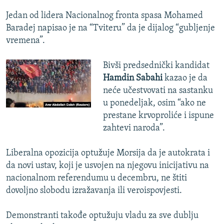
Jedan od lidera Nacionalnog fronta spasa Mohamed
Baradej napisao je na “Tviteru” da je dijalog “gubljenje
vremena”.
Bivši predsednički kandidat
Hamdin Sabahi
kazao je da
neće učestvovati na sastanku
u ponedeljak, osim “ako ne
prestane krvoproliće i ispune
zahtevi naroda”.
Liberalna opozicija optužuje Morsija da je autokrata i
da novi ustav, koji je usvojen na njegovu inicijativu na
nacionalnom referendumu u decembru, ne štiti
dovoljno slobodu izražavanja ili veroispovjesti.
Demonstranti takođe optužuju vladu za sve dublju