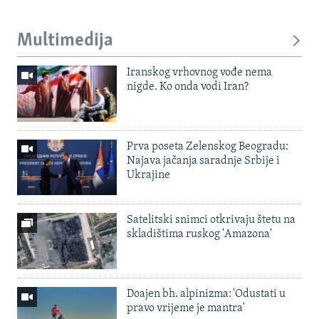
Multimedija
Iranskog vrhovnog vođe nema
nigde. Ko onda vodi Iran?
Prva poseta Zelenskog Beogradu:
Najava jačanja saradnje Srbije i
Ukrajine
Satelitski snimci otkrivaju štetu na
skladištima ruskog 'Amazona'
Doajen bh. alpinizma: 'Odustati u
pravo vrijeme je mantra'