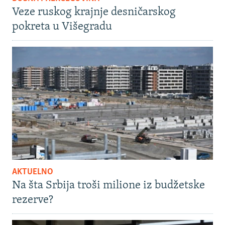
Veze ruskog krajnje desničarskog
pokreta u Višegradu
AKTUELNO
Na šta Srbija troši milione iz budžetske
rezerve?