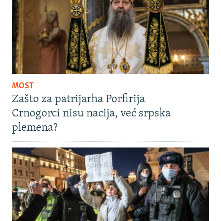
MOST
Zašto za patrijarha Porfirija
Crnogorci nisu nacija, već srpska
plemena?