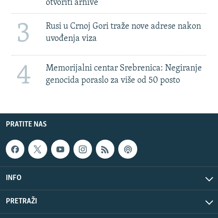
otvoriti arhive
3
Rusi u Crnoj Gori traže nove adrese nakon
uvođenja viza
4
Memorijalni centar Srebrenica: Negiranje
genocida poraslo za više od 50 posto
PRATITE NAS
INFO
PRETRAŽI