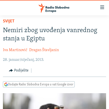
Dostupni
linkovi
Pređite
SVIJET
na
VIJESTI
Nemiri zbog uvođenja vanrednog
glavni
BOSNA I HERCEGOVINA
sadržaj
stanja u Egiptu
SRBIJA
Pređite
na
Iva Martinović
Dragan Štavljanin
KOSOVO
glavnu
28. januar/siječanj, 2013.
CRNA GORA
navigaciju
Pređite
VIZUELNO
Podijelite
na
PODCASTI
VIDEO
pretragu
Dodajte Radio Slobodna Evropa u vaš Google izvor
RAT U UKRAJINI
FOTOGALERIJE
KINA NA BALKANU
INFOGRAFIKE
RSE PRIČE IZ SVIJETA