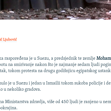
ić Ljubović
ka raspoređena je u Suezu, a predsjednik te zemlje
Moham
botu na smirivanje nakon što je najmanje sedam ljudi pogi
ak, tokom protesta na drugu godišnjicu egipatskog ustank
nulo je u Suezu i jedan u Ismailii tokom sukoba policije i 
šlo u nekoliko gradova.
 Ministarstva zdravlja, više od 450 ljudi je ranjeno u nem
pokrajina.