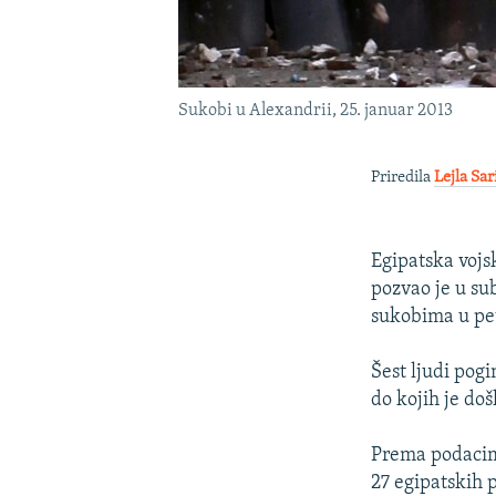
Sukobi u Alexandrii, 25. januar 2013
Priredila
Lejla Sar
Egipatska vojs
pozvao je u su
sukobima u pet
Šest ljudi pogi
do kojih je do
Prema podacima
27 egipatskih 