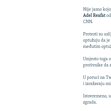
Nije jasno kojo
Adel Reafat
od
CNN.
Protesti su usl
optužuju da je
međutim optuž
Umjesto toga o
protivnike da s
U poruci na Tw
i izražavaju mi
Istovremeno, u
zgrada.