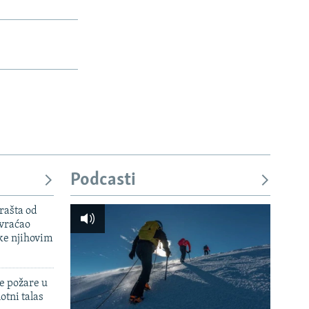
h
d
o
n
d
i
n
s
i
l
s
a
l
j
a
d
j
d
Podcasti
rašta od
 vraćao
ke njihovim
e požare u
otni talas