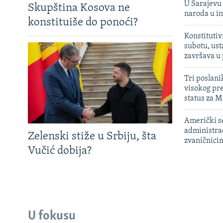
U Sarajevu 
Skupština Kosova ne
naroda u in
konstituiše do ponoći?
Konstitutiv
subotu, ust
završava u
Tri poslani
visokog pr
status za M
Američki s
administra
Zelenski stiže u Srbiju, šta
zvaničnici
Vučić dobija?
U fokusu