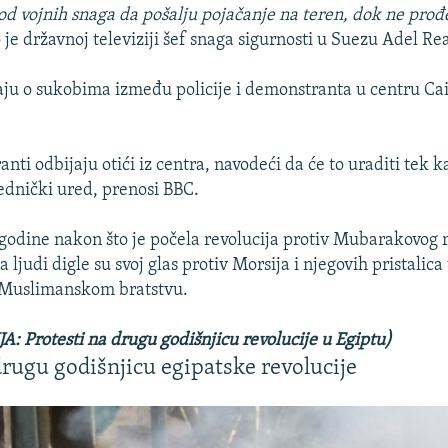
 od vojnih snaga da pošalju pojačanje na teren, dok ne prođ
 je državnoj televiziji šef snaga sigurnosti u Suezu Adel Rea
ljaju o sukobima između policije i demonstranta u centru Cai
ti odbijaju otići iz centra, navodeći da će to uraditi tek 
ednički ured, prenosi BBC.
 godine nakon što je počela revolucija protiv Mubarakovog 
a ljudi digle su svoj glas protiv Morsija i njegovih pristalica
 Muslimanskom bratstvu.
 Protesti na drugu godišnjicu revolucije u Egiptu)
rugu godišnjicu egipatske revolucije