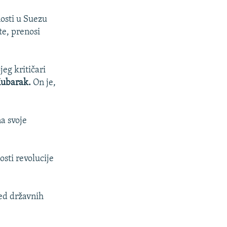
nosti u Suezu
te, prenosi
jeg kritičari
Mubarak.
On je,
na svoje
sti revolucije
red državnih