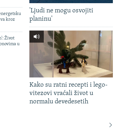
'Ljudi ne mogu osvojiti
 energetsku
planinu'
ava kroz
': Život
onovima u
Kako su ratni recepti i lego-
vitezovi vraćali život u
normalu devedesetih