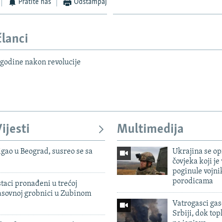
Pratite nas
Odštampaj
članci
 godine nakon revolucije
ijesti
Multimedija
igao u Beograd, susreo se sa
Ukrajina se op
čovjeka koji je
poginule vojni
porodicama
taci pronađeni u trećoj
sovnoj grobnici u Zubinom
Vatrogasci gas
Srbiji, dok topl