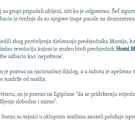
j su grupi pripadali ubijeni, niti ko je odgovoran. Šef sigur
bacio je tvrdnje da su njegove trupe pucale na demonstran
ijedili zbog protivljenja djelovanju predsjednika Morsija, ko
 izdao revoluciju kojom je srušen bivši predsjednik
Hosni 
be odbacio kao 'nepoštene'.
n je pozvao na nacionalnoj dijalog, a u subotu je apelovao 
e suzdrže od nasilja.
itteru, on je pozvao na Egipćane "da se pridržavaju vrijedno
šljenje slobodno i mirno".
 Suezu su vojnici u oklopnim vozilima zauzeli položaje isp