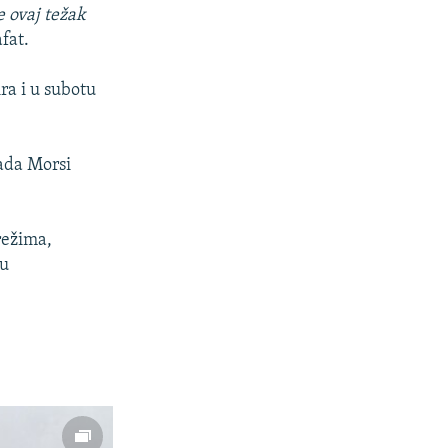
e ovaj težak
fat.
ra i u subotu
kada Morsi
režima,
 u