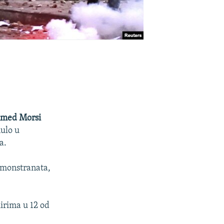
med Morsi
nulo u
a.
demonstranata,
irima u 12 od