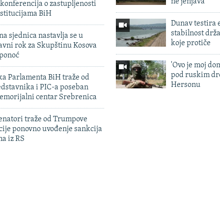
ne jenjava
konferencija o zastupljenosti
stitucijama BiH
Dunav testira
stabilnost drž
na sjednica nastavlja se u
koje protiče
avni rok za Skupštinu Kosova
 ponoć
'Ovo je moj dom
pod ruskim dr
ka Parlamenta BiH traže od
Hersonu
edstavnika i PIC-a poseban
emorijalni centar Srebrenica
enatori traže od Trumpove
cije ponovno uvođenje sankcija
ma iz RS