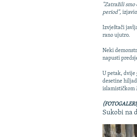
"Zatražili smo
period",
izjavio
Izvještači jav
rano ujutro.
Neki demonstran
napusti predsj
U petak, dvije
desetine hiljad
islamističkom
(FOTOGALERIJA:
Sukobi na d