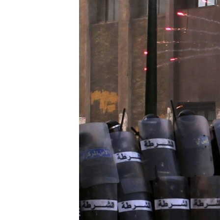
ISPRIČAJ MI
DNEVNO@RSE
SPECIJALI RSE
VIŠE OD NASLOVA
GENOCID U SREBRENICI
POPLAVE I KLIZIŠTA U BIH 2024.
TV LIBERTY
POST SCRIPTUM
MOJA EVROPA
TRI DECENIJE OD RATA U BIH
SVE KARTE DEJTONA
NASTANAK I RASPAD JUGOSLAVIJE