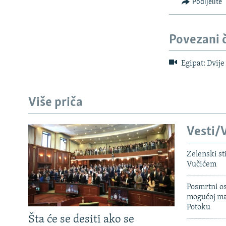
Podijelite
Povezani 
Egipat: Dvije
Više priča
Vesti/V
Zelenski st
Vučićem
Posmrtni os
mogućoj ma
Potoku
Šta će se desiti ako se