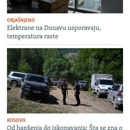
OBJAŠNJENO
Elektrane na Dunavu usporavaju,
temperatura raste
KOSOVO
Od hapšenja do iskopavanja: Šta se zna o