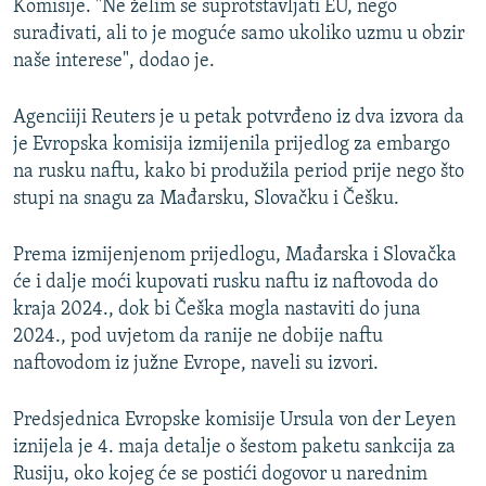
Komisije. "Ne želim se suprotstavljati EU, nego
surađivati, ali to je moguće samo ukoliko uzmu u obzir
naše interese", dodao je.
Agenciiji Reuters je u petak potvrđeno iz dva izvora da
je Evropska komisija izmijenila prijedlog za embargo
na rusku naftu, kako bi produžila period prije nego što
stupi na snagu za Mađarsku, Slovačku i Češku.
Prema izmijenjenom prijedlogu, Mađarska i Slovačka
će i dalje moći kupovati rusku naftu iz naftovoda do
kraja 2024., dok bi Češka mogla nastaviti do juna
2024., pod uvjetom da ranije ne dobije naftu
naftovodom iz južne Evrope, naveli su izvori.
Predsjednica Evropske komisije Ursula von der Leyen
iznijela je 4. maja detalje o šestom paketu sankcija za
Rusiju, oko kojeg će se postići dogovor u narednim