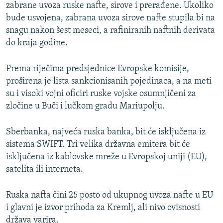
zabrane uvoza ruske nafte, sirove i prerađene. Ukoliko
bude usvojena, zabrana uvoza sirove nafte stupila bi na
snagu nakon šest meseci, a rafiniranih naftnih derivata
do kraja godine.
Prema riječima predsjednice Evropske komisije,
proširena je lista sankcionisanih pojedinaca, a na meti
su i visoki vojni oficiri ruske vojske osumnjičeni za
zločine u Buči i lučkom gradu Mariupolju.
Sberbanka, najveća ruska banka, bit će isključena iz
sistema SWIFT. Tri velika državna emitera bit će
isključena iz kablovske mreže u Evropskoj uniji (EU),
satelita ili interneta.
Ruska nafta čini 25 posto od ukupnog uvoza nafte u EU
i glavni je izvor prihoda za Kremlj, ali nivo ovisnosti
država varira.