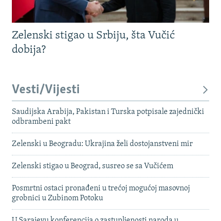
Zelenski stigao u Srbiju, šta Vučić
dobija?
Vesti/Vijesti
Saudijska Arabija, Pakistan i Turska potpisale zajednički
odbrambeni pakt
Zelenski u Beogradu: Ukrajina želi dostojanstveni mir
Zelenski stigao u Beograd, susreo se sa Vučićem
Posmrtni ostaci pronađeni u trećoj mogućoj masovnoj
grobnici u Zubinom Potoku
U Sarajevu konferencija o zastupljenosti naroda u