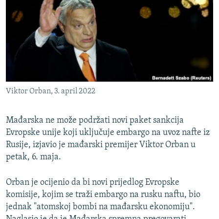
ISPRIČAJ MI
DNEVNO@RSE
SPECIJALI RSE
VIŠE OD NASLOVA
PRATITE NAS
GENOCID U SREBRENICI
Viktor Orban, 3. april 2022
POPLAVE I KLIZIŠTA U BIH 2024.
TV LIBERTY
Sve RFE/RL stranice
Mađarska ne može podržati novi paket sankcija
Evropske unije koji uključuje embargo na uvoz nafte iz
POST SCRIPTUM
Rusije, izjavio je mađarski premijer Viktor Orban u
MOJA EVROPA
petak, 6. maja.
TRI DECENIJE OD RATA U BIH
Orban je ocijenio da bi novi prijedlog Evropske
SVE KARTE DEJTONA
komisije, kojim se traži embargo na rusku naftu, bio
NASTANAK I RASPAD JUGOSLAVIJE
jednak "atomskoj bombi na mađarsku ekonomiju".