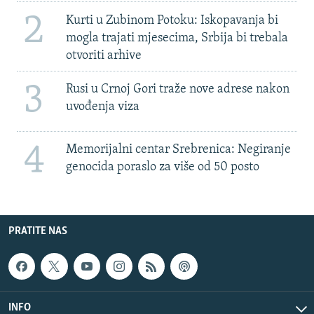
2
Kurti u Zubinom Potoku: Iskopavanja bi
mogla trajati mjesecima, Srbija bi trebala
otvoriti arhive
3
Rusi u Crnoj Gori traže nove adrese nakon
uvođenja viza
4
Memorijalni centar Srebrenica: Negiranje
genocida poraslo za više od 50 posto
PRATITE NAS
INFO