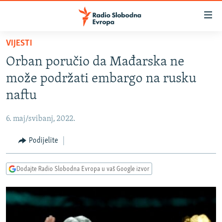
Dostupni
linkovi
Pređite
VIJESTI
na
VIJESTI
Orban poručio da Mađarska ne
glavni
BOSNA I HERCEGOVINA
sadržaj
može podržati embargo na rusku
SRBIJA
Pređite
naftu
na
KOSOVO
glavnu
6. maj/svibanj, 2022.
CRNA GORA
navigaciju
Pređite
Podijelite
VIZUELNO
na
PODCASTI
VIDEO
pretragu
Dodajte Radio Slobodna Evropa u vaš Google izvor
RAT U UKRAJINI
FOTOGALERIJE
KINA NA BALKANU
INFOGRAFIKE
RSE PRIČE IZ SVIJETA