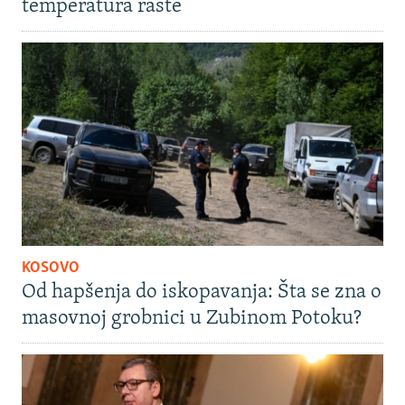
temperatura raste
KOSOVO
Od hapšenja do iskopavanja: Šta se zna o
masovnoj grobnici u Zubinom Potoku?