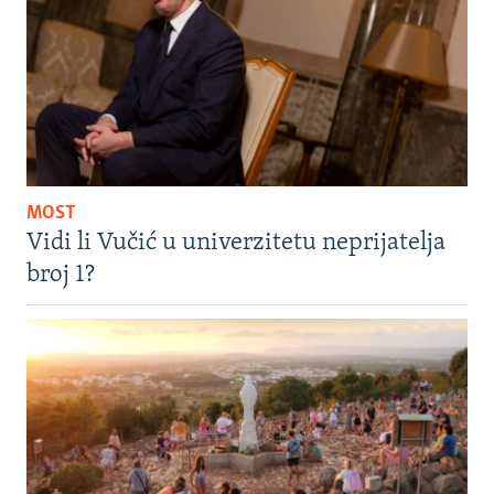
MOST
Vidi li Vučić u univerzitetu neprijatelja
broj 1?