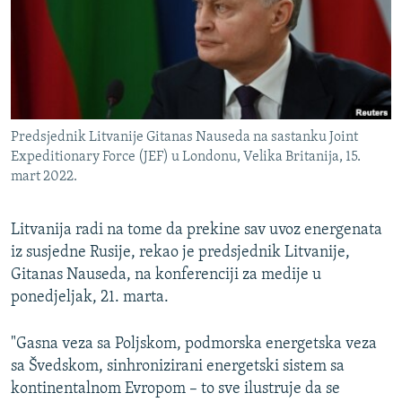
ISPRIČAJ MI
DNEVNO@RSE
SPECIJALI RSE
VIŠE OD NASLOVA
PRATITE NAS
Predsjednik Litvanije Gitanas Nauseda na sastanku Joint
GENOCID U SREBRENICI
Expeditionary Force (JEF) u Londonu, Velika Britanija, 15.
mart 2022.
POPLAVE I KLIZIŠTA U BIH 2024.
TV LIBERTY
Sve RFE/RL stranice
Litvanija radi na tome da prekine sav uvoz energenata
POST SCRIPTUM
iz susjedne Rusije, rekao je predsjednik Litvanije,
Gitanas Nauseda, na konferenciji za medije u
MOJA EVROPA
ponedjeljak, 21. marta.
TRI DECENIJE OD RATA U BIH
SVE KARTE DEJTONA
"Gasna veza sa Poljskom, podmorska energetska veza
sa Švedskom, sinhronizirani energetski sistem sa
NASTANAK I RASPAD JUGOSLAVIJE
kontinentalnom Evropom – to sve ilustruje da se