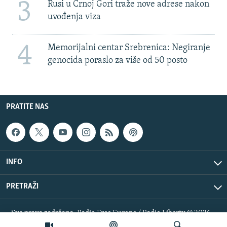
3
Rusi u Crnoj Gori traže nove adrese nakon
uvođenja viza
4
Memorijalni centar Srebrenica: Negiranje
genocida poraslo za više od 50 posto
PRATITE NAS
INFO
PRETRAŽI
Sva prava zadržana. Radio Free Europe / Radio Liberty © 2026
RFE/RL, Inc.