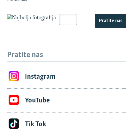
Pratite nas
Pratite nas
Instagram
YouTube
Tik Tok