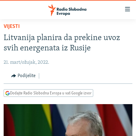
Dostupni
linkovi
Pređite
VIJESTI
na
VIJESTI
Litvanija planira da prekine uvoz
glavni
BOSNA I HERCEGOVINA
sadržaj
svih energenata iz Rusije
SRBIJA
Pređite
na
21. mart/ožujak, 2022.
KOSOVO
glavnu
CRNA GORA
Podijelite
navigaciju
Pređite
VIZUELNO
na
Dodajte Radio Slobodna Evropa u vaš Google izvor
PODCASTI
VIDEO
pretragu
RAT U UKRAJINI
FOTOGALERIJE
KINA NA BALKANU
INFOGRAFIKE
RSE PRIČE IZ SVIJETA