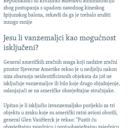
Republikanci su kritizirali Bidenovu administraciju
zbog postupanja s upadom navodnog kineskog
špijunskog balona, rekavši da ga je trebalo srušiti
mnogo ranije
Jesu li vanzemaljci kao mogućnost
isključeni?
General američkih zračnih snaga koji nadzire zračni
prostor Sjeverne Amerike rekao je u nedjelju nakon
niza obaranja neidentificiranih objekata da još ne
isključuje vanzemaljce ili bilo koje drugo objašnjenje,
oslanjajući se na američke obavještajne stručnjake.
Upitan je li isključio izvanzemaljsko porijeklo za tri
objekta u zraku koje su američki ratni avioni oborili,
general Glen VanHerck je rekao: "Pustit ću
obavještajnu zajednicu i protuobavještajnu zajednicu