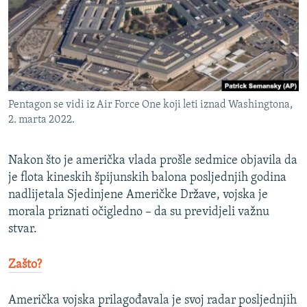
ISPRIČAJ MI
DNEVNO@RSE
SPECIJALI RSE
VIŠE OD NASLOVA
PRATITE NAS
Pentagon se vidi iz Air Force One koji leti iznad Washingtona,
GENOCID U SREBRENICI
2. marta 2022.
POPLAVE I KLIZIŠTA U BIH 2024.
Nakon što je američka vlada prošle sedmice objavila da
TV LIBERTY
Sve RFE/RL stranice
je flota kineskih špijunskih balona posljednjih godina
POST SCRIPTUM
nadlijetala Sjedinjene Američke Države, vojska je
MOJA EVROPA
morala priznati očigledno – da su previdjeli važnu
stvar.
TRI DECENIJE OD RATA U BIH
SVE KARTE DEJTONA
Zašto?
NASTANAK I RASPAD JUGOSLAVIJE
Američka vojska prilagođavala je svoj radar posljednjih