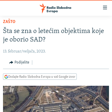
Dostupni
linkovi
Pređite
ZAŠTO
na
VIJESTI
Šta se zna o letećim objektima koje
glavni
BOSNA I HERCEGOVINA
sadržaj
je oborio SAD?
SRBIJA
Pređite
na
13. februar/veljača, 2023.
KOSOVO
glavnu
CRNA GORA
Podijelite
navigaciju
Pređite
VIZUELNO
na
Dodajte Radio Slobodna Evropa u vaš Google izvor
PODCASTI
VIDEO
pretragu
RAT U UKRAJINI
FOTOGALERIJE
KINA NA BALKANU
INFOGRAFIKE
RSE PRIČE IZ SVIJETA