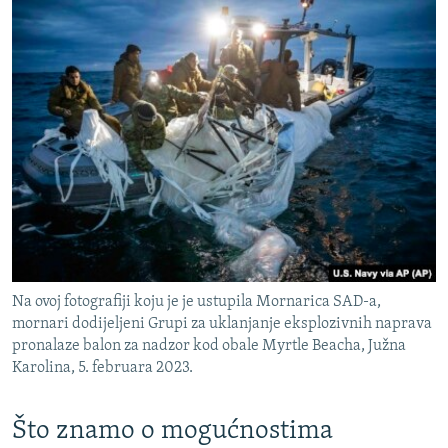
Na ovoj fotografiji koju je je ustupila Mornarica SAD-a,
mornari dodijeljeni Grupi za uklanjanje eksplozivnih naprava
pronalaze balon za nadzor kod obale Myrtle Beacha, Južna
Karolina, 5. februara 2023.
Što znamo o mogućnostima