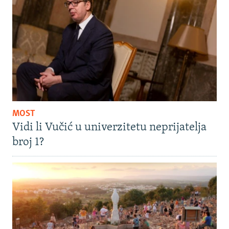
MOST
Vidi li Vučić u univerzitetu neprijatelja
broj 1?