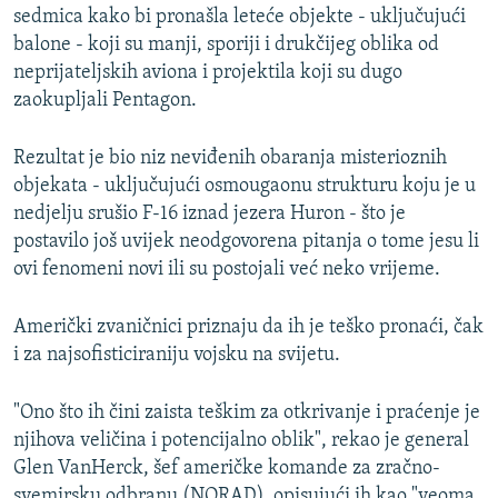
sedmica kako bi pronašla leteće objekte - uključujući
balone - koji su manji, sporiji i drukčijeg oblika od
neprijateljskih aviona i projektila koji su dugo
zaokupljali Pentagon.
Rezultat je bio niz neviđenih obaranja misterioznih
objekata - uključujući osmougaonu strukturu koju je u
nedjelju srušio F-16 iznad jezera Huron - što je
postavilo još uvijek neodgovorena pitanja o tome jesu li
ovi fenomeni novi ili su postojali već neko vrijeme.
Američki zvaničnici priznaju da ih je teško pronaći, čak
i za najsofisticiraniju vojsku na svijetu.
"Ono što ih čini zaista teškim za otkrivanje i praćenje je
njihova veličina i potencijalno oblik", rekao je general
Glen VanHerck, šef američke komande za zračno-
svemirsku odbranu (NORAD), opisujući ih kao "veoma