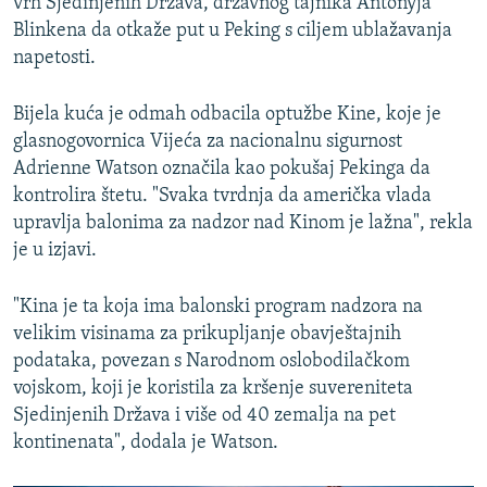
vrh Sjedinjenih Država, državnog tajnika Antonyja
Blinkena da otkaže put u Peking s ciljem ublažavanja
napetosti.
Bijela kuća je odmah odbacila optužbe Kine, koje je
glasnogovornica Vijeća za nacionalnu sigurnost
Adrienne Watson označila kao pokušaj Pekinga da
kontrolira štetu. "Svaka tvrdnja da američka vlada
upravlja balonima za nadzor nad Kinom je lažna", rekla
je u izjavi.
"Kina je ta koja ima balonski program nadzora na
velikim visinama za prikupljanje obavještajnih
podataka, povezan s Narodnom oslobodilačkom
vojskom, koji je koristila za kršenje suvereniteta
Sjedinjenih Država i više od 40 zemalja na pet
kontinenata", dodala je Watson.