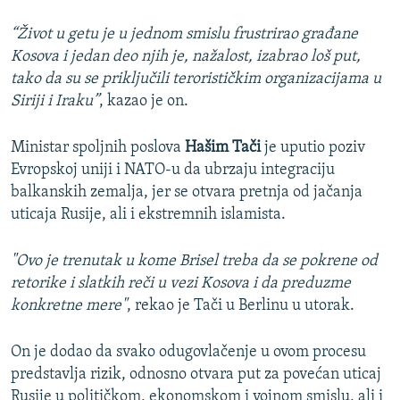
“Život u getu je u jednom smislu frustrirao građane
Kosova i jedan deo njih je, nažalost, izabrao loš put,
tako da su se priključili terorističkim organizacijama u
Siriji i Iraku”
, kazao je on.
Ministar spoljnih poslova
Hašim Tači
je uputio poziv
Evropskoj uniji i NATO-u da ubrzaju integraciju
balkanskih zemalja, jer se otvara pretnja od jačanja
uticaja Rusije, ali i ekstremnih islamista.
"Ovo je trenutak u kome Brisel treba da se pokrene od
retorike i slatkih reči u vezi Kosova i da preduzme
konkretne mere"
, rekao je Tači u Berlinu u utorak.
On je dodao da svako odugovlačenje u ovom procesu
predstavlja rizik, odnosno otvara put za povećan uticaj
Rusije u političkom, ekonomskom i vojnom smislu, ali i