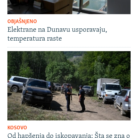
OBJAŠNJENO
Elektrane na Dunavu usporavaju,
temperatura raste
KOSOVO
Od hapšenja do iskopavanja: Šta se zna o