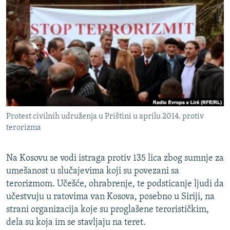
ISPRIČAJ MI
DNEVNO@RSE
SPECIJALI RSE
VIŠE OD NASLOVA
PRATITE NAS
GENOCID U SREBRENICI
POPLAVE I KLIZIŠTA U BIH 2024.
Protest civilnih udruženja u Prištini u aprilu 2014. protiv
TV LIBERTY
Sve RFE/RL stranice
terorizma
POST SCRIPTUM
MOJA EVROPA
Na Kosovu se vodi istraga protiv 135 lica zbog sumnje za
umešanost u slučajevima koji su povezani sa
TRI DECENIJE OD RATA U BIH
terorizmom. Učešće, ohrabrenje, te podsticanje ljudi da
SVE KARTE DEJTONA
učestvuju u ratovima van Kosova, posebno u Siriji, na
strani organizacija koje su proglašene terorističkim,
NASTANAK I RASPAD JUGOSLAVIJE
dela su koja im se stavljaju na teret.