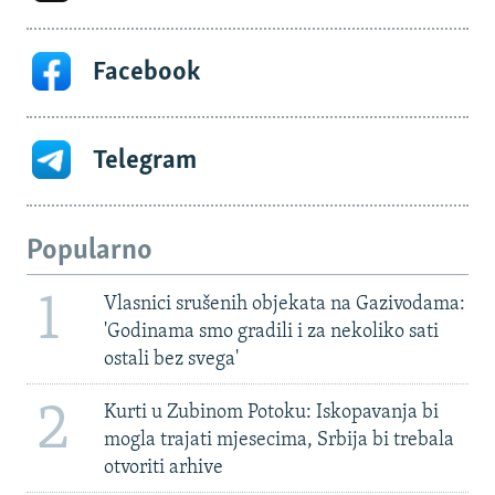
Facebook
Telegram
Popularno
1
Vlasnici srušenih objekata na Gazivodama:
'Godinama smo gradili i za nekoliko sati
ostali bez svega'
2
Kurti u Zubinom Potoku: Iskopavanja bi
mogla trajati mjesecima, Srbija bi trebala
otvoriti arhive