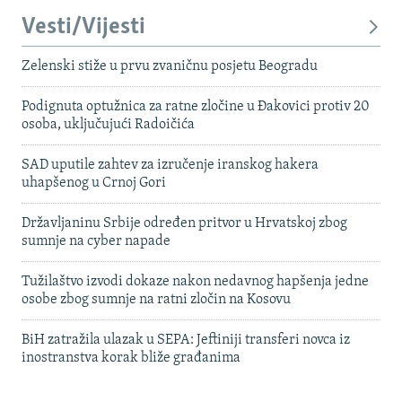
Vesti/Vijesti
Zelenski stiže u prvu zvaničnu posjetu Beogradu
Podignuta optužnica za ratne zločine u Đakovici protiv 20
osoba, uključujući Radoičića
SAD uputile zahtev za izručenje iranskog hakera
uhapšenog u Crnoj Gori
Državljaninu Srbije određen pritvor u Hrvatskoj zbog
sumnje na cyber napade
Tužilaštvo izvodi dokaze nakon nedavnog hapšenja jedne
osobe zbog sumnje na ratni zločin na Kosovu
BiH zatražila ulazak u SEPA: Jeftiniji transferi novca iz
inostranstva korak bliže građanima