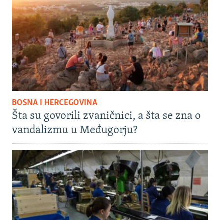
BOSNA I HERCEGOVINA
Šta su govorili zvaničnici, a šta se zna o
vandalizmu u Međugorju?