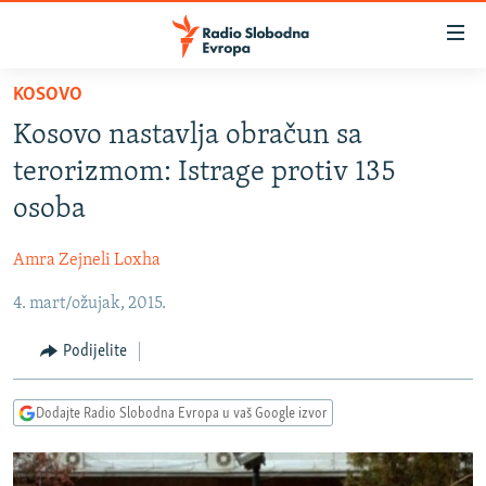
Dostupni
linkovi
Pređite
KOSOVO
na
VIJESTI
Kosovo nastavlja obračun sa
glavni
BOSNA I HERCEGOVINA
sadržaj
terorizmom: Istrage protiv 135
SRBIJA
Pređite
osoba
na
KOSOVO
glavnu
Amra Zejneli Loxha
CRNA GORA
navigaciju
Pređite
4. mart/ožujak, 2015.
VIZUELNO
na
PODCASTI
VIDEO
Podijelite
pretragu
RAT U UKRAJINI
FOTOGALERIJE
Dodajte Radio Slobodna Evropa u vaš Google izvor
KINA NA BALKANU
INFOGRAFIKE
RSE PRIČE IZ SVIJETA