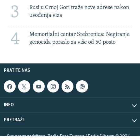
3
Rusi u Crnoj Gori traže nove adrese nakon
uvođenja viza
4
Memorijalni centar Srebrenica: Negiranje
genocida poraslo za više od 50 posto
PRATITE NAS
INFO
PRETRAŽI
Sva prava zadržana. Radio Free Europe / Radio Liberty © 2026