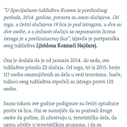
“U Specijalnom tužilaštvu Kosova iz prethodnog
perioda, 2014. godine, preneta su osam slučajeva. Od
toga, u četiri slučajeva 19 lica je pod istragom, u dva su
dve osobe, a u jednom slučaju sa nepoznatim licima
istraga je u preliminarnoj fazi”
, izjavila je portparolka
ovog tužilaštva
Ljiridona Kozmaći Hajdaraj.
Ona je dodala da je od januara 2014. do sada, ovo
tužilaštvo primilo 23 slučaja. Od toga, tri iz 2015. broje
117 osoba osumnjičenih za dela u vezi terorizma. Inače,
tužioci ovog tužilaštva otpočeli su istragu protiv 135
osoba.
Samo tokom ove godine podignute su četiri optužnice
protiv 14 lica. Oni se sumnjiče da su pozivali druge
osobe da počine, ili učestvuju u, teroristička dela, da
uzmu učešće u terorističkim grupama, i da su