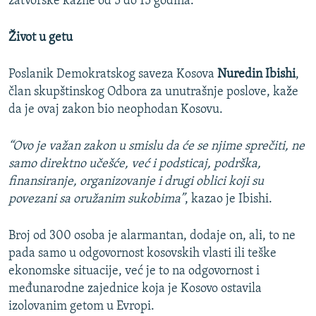
zatvorske kazne od 5 do 15 godina.
Život u getu
Poslanik Demokratskog saveza Kosova
Nuredin Ibishi
,
član skupštinskog Odbora za unutrašnje poslove, kaže
da je ovaj zakon bio neophodan Kosovu.
“Ovo je važan zakon u smislu da će se njime sprečiti, ne
samo direktno učešće, već i podsticaj, podrška,
finansiranje, organizovanje i drugi oblici koji su
povezani sa oružanim sukobima”
, kazao je Ibishi.
Broj od 300 osoba je alarmantan, dodaje on, ali, to ne
pada samo u odgovornost kosovskih vlasti ili teške
ekonomske situacije, već je to na odgovornost i
međunarodne zajednice koja je Kosovo ostavila
izolovanim getom u Evropi.