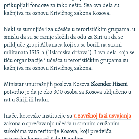
prikupljali fondove za tako nešto. Sva ova dela su
kažnjiva na osnovu Krivičnog zakona Kosova.
Neki se sumnjiče i za učešće u terorističkim grupama, u
smislu da su se ranije složili da odu za Siriju i da se
priključe grupi Albanaca koji su se borili na strani
militanata ISIS-a ("Islamska država"). I ova dela koja se
tiču organizacije i učešća u terorističkim grupama su
kažnjiva na osnovu Krivičnog zakona.
Ministar unutrašnjih poslova Kosova
Skender Hiseni
potvrdio je da je oko 300 osoba sa Kosova uključeno u
rat u Siriji ili Iraku.
Inače, kosovske institucije su
u završnoj fazi usvajanja
zakona o sprečavanju učešća u stranim oružanim
sukobima van teritorije Kosova, koji predviđa