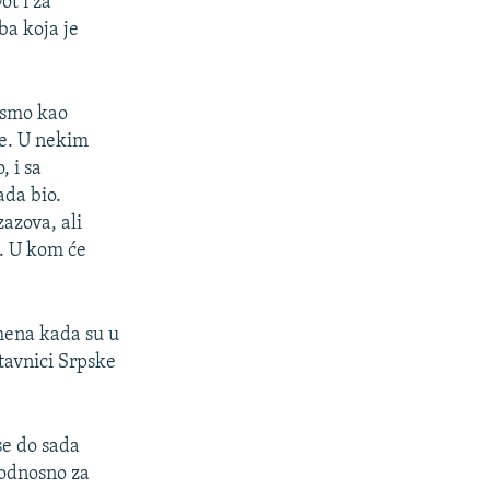
ot i za
ba koja je
i smo kao
ne. U nekim
, i sa
ada bio.
zazova, ali
u. U kom će
omena kada su u
stavnici Srpske
se do sada
, odnosno za