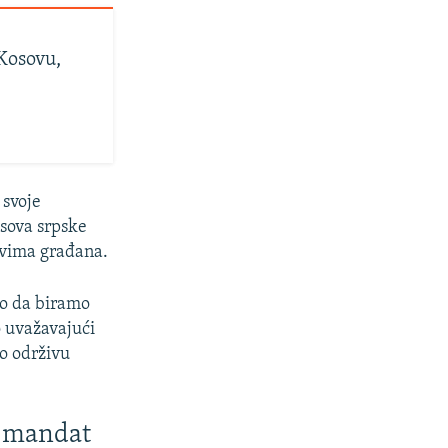
 Kosovu,
 svoje
asova srpske
ovima građana.
mo da biramo
o uvažavajući
o održivu
i mandat