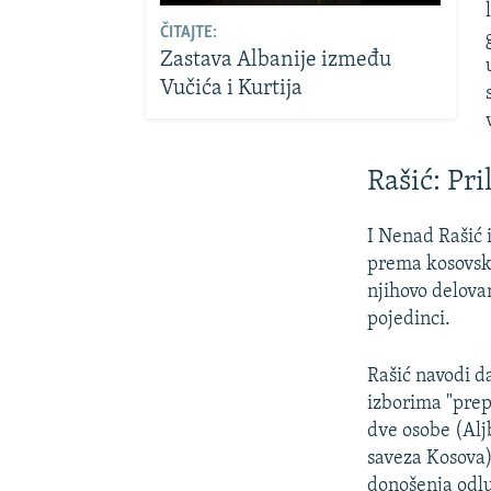
ČITAJTE:
Zastava Albanije između
Vučića i Kurtija
Rašić: Pri
I Nenad Rašić i
prema kosovski
njihovo delovan
pojedinci.
Rašić navodi d
izborima "prepo
dve osobe (Alj
saveza Kosova)
donošenja odlu