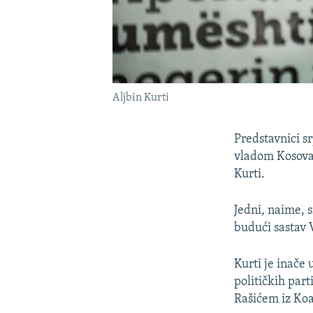
Aljbin Kurti
Predstavnici s
vladom Kosova 
Kurti.
Jedni, naime, 
budući sastav 
Kurti je inače 
političkih par
Rašićem iz Koal