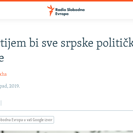
tijem bi sve srpske politič
e
oxha
opad, 2019.
obodna Evropa u vaš Google izvor