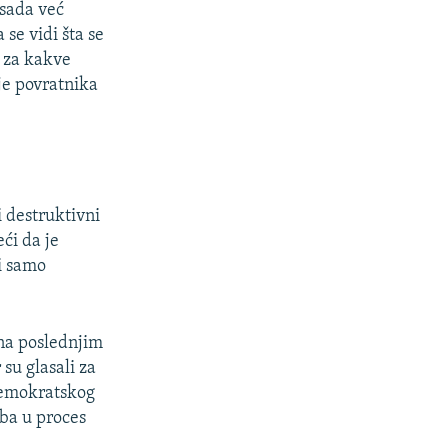
 sada već
se vidi šta se
, za kakve
je povratnika
i destruktivni
ći da je
li samo
 na poslednjim
 su glasali za
 Demokratskog
rba u proces