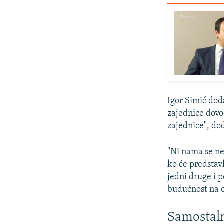
Igor Simić doda
zajednice dovod
zajednice", do
"Ni nama se ne
ko će predstav
jedni druge i 
budućnost na o
Samostaln