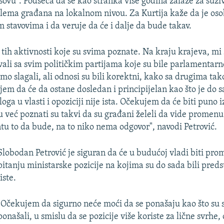
ovu". Podseća da se kao stranka više godina zalaže za suživ
lema građana na lokalnom nivou. Za Kurtija kaže da je oso
 stavovima i da veruje da će i dalje da bude takav.
a tih aktivnosti koje su svima poznate. Na kraju krajeva, m
vali sa svim političkim partijama koje su bile parlamentar
mo slagali, ali odnosi su bili korektni, kako sa drugima tako
em da će da ostane dosledan i principijelan kao što je do s
ga u vlasti i opoziciji nije ista. Očekujem da će biti puno i
 su već poznati su takvi da su građani želeli da vide promen
tu to da bude, na to niko nema odgovor", navodi Petrović.
Slobodan Petrović je siguran da će u budućoj vladi biti pr
pitanju ministarske pozicije na kojima su do sada bili pred
liste.
"Očekujem da sigurno neće moći da se ponašaju kao što su 
ponašali, u smislu da se pozicije više koriste za lične svrhe