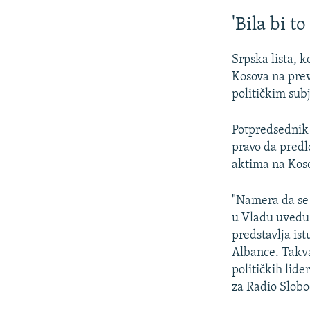
'Bila bi t
Srpska lista, k
Kosova na pre
političkim su
Potpredsednik 
pravo da predl
aktima na Koso
"Namera da se 
u Vladu uvedu P
predstavlja ist
Albance. Takva
političkih lide
za Radio Slob