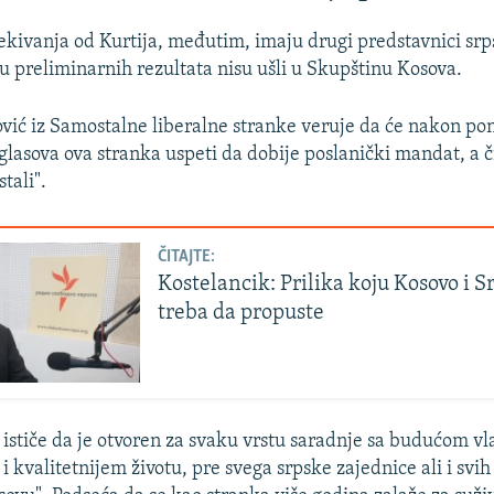
ekivanja od Kurtija, međutim, imaju drugi predstavnici srp
vu preliminarnih rezultata nisu ušli u Skupštinu Kosova.
vić iz Samostalne liberalne stranke veruje da će nakon p
lasova ova stranka uspeti da dobije poslanički mandat, a čij
tali".
ČITAJTE:
Kostelancik: Prilika koju Kosovo i S
treba da propuste
E ističe da je otvoren za svaku vrstu saradnje sa budućom v
i kvalitetnijem životu, pre svega srpske zajednice ali i svi