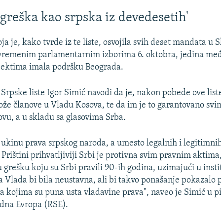
o greška kao srpska iz devedesetih'
oja je, kako tvrde iz te liste, osvojila svih deset mandata u 
vremenim parlamentarnim izborima 6. oktobra, jedina me
bjektima imala podršku Beograda.
Srpske liste Igor Simić navodi da je, nakon pobede ove liste
ože članove u Vladu Kosova, te da im je to garantovano sv
vu, a u skladu sa glasovima Srba.
ukinu prava srpskog naroda, a umesto legalnih i legitimni
rištini prihvatljiviji Srbi je protivna svim pravnim aktima,
u grešku koju su Srbi pravili 90-ih godina, uzimajući u inst
 Vlada bi bila neustavna, ali bi takvo ponašanje pokazalo p
ra kojima su puna usta vladavine prava", naveo je Simić u p
odna Evropa (RSE).