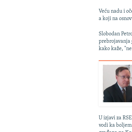
Veću nadu i oč
a koji na osno
Slobodan Petro
prebrojavanja g
kako kaže, "nes
U izjavi za RS
vodi ka boljem 