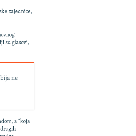
ske zajednice,
onovnog
i su glasovi,
rbija ne
ladom, a "koja
h drugih