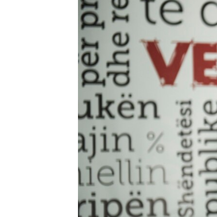
ISPRIČAJ MI
DNEVNO@RSE
SPECIJALI RSE
VIŠE OD NASLOVA
GENOCID U SREBRENICI
POPLAVE I KLIZIŠTA U BIH 2024.
TV LIBERTY
POST SCRIPTUM
MOJA EVROPA
TRI DECENIJE OD RATA U BIH
SVE KARTE DEJTONA
NASTANAK I RASPAD JUGOSLAVIJE