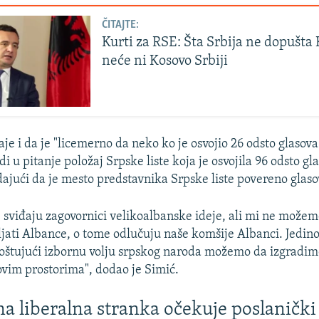
ČITAJTE:
Kurti za RSE: Šta Srbija ne dopušta
neće ni Kosovo Srbiji
je i da je "licemerno da neko ko je osvojio 26 odsto glasova
i u pitanje položaj Srpske liste koja je osvojila 96 odsto gl
dajući da je mesto predstavnika Srpske liste povereno glas
 sviđaju zagovornici velikoalbanske ideje, ali mi ne može
ljati Albance, o tome odlučuju naše komšije Albanci. Jedin
poštujući izbornu volju srpskog naroda možemo da izgradim
vim prostorima", dodao je Simić.
a liberalna stranka očekuje poslaničk