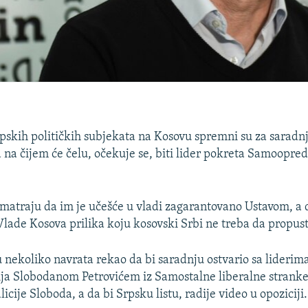
rpskih političkih subjekata na Kosovu spremni su za sarad
na čijem će čelu, očekuje se, biti lider pokreta Samoopred
smatraju da im je učešće u vladi zagarantovano Ustavom, a 
Vlade Kosova prilika koju kosovski Srbi ne treba da propust
u nekoliko navrata rekao da bi saradnju ostvario sa liderim
tija Slobodanom Petrovićem iz Samostalne liberalne stran
icije Sloboda, a da bi Srpsku listu, radije video u opoziciji.