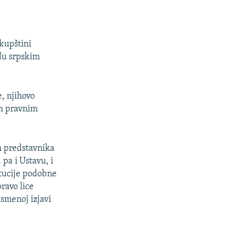
Skupštini
đu srpskim
, njihovo
im pravnim
h predstavnika
 pa i Ustavu, i
itucije podobne
ravo lice
ismenoj izjavi