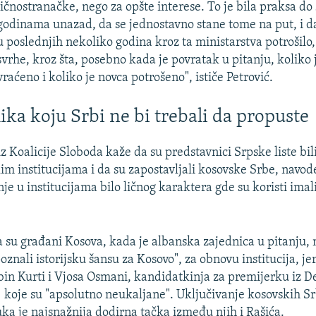
ličnostranačke, nego za opšte interese. To je bila praksa do
godinama unazad, da se jednostavno stane tome na put, i da 
u poslednjih nekoliko godina kroz ta ministarstva potrošilo
svrhe, kroz šta, posebno kada je povratak u pitanju, koliko 
vraćeno i koliko je novca potrošeno", ističe Petrović.
lika koju Srbi ne bi trebali da propuste
z Koalicije Sloboda kaže da su predstavnici Srpske liste bil
m institucijama i da su zapostavljali kosovske Srbe, navode
je u institucijama bilo ličnog karaktera gde su koristi ima
a su građani Kosova, kada je albanska zajednica u pitanju,
znali istorijsku šansu za Kosovo", za obnovu institucija, jer
bin Kurti i Vjosa Osmani, kandidatkinja za premijerku iz
 koje su "apsolutno neukaljane". Uključivanje kosovskih S
ka je najsnažnija dodirna tačka između njih i Rašića.