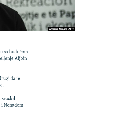
nju sa budućom
eljenje Aljbin
drugi da je
e.
a srpskih
ke i Nenadom