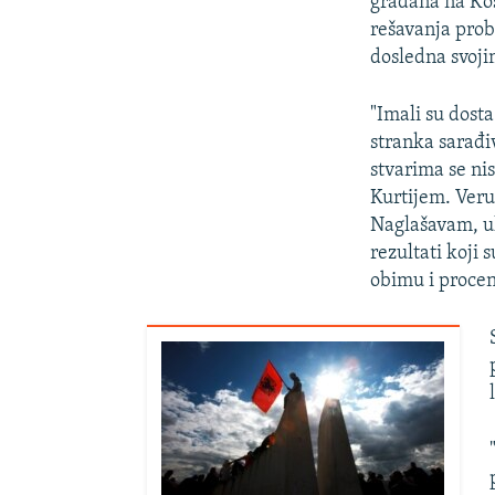
građana na Kos
rešavanja prob
dosledna svojim
"Imali su dost
stranka sarađi
stvarima se nis
Kurtijem. Veruj
Naglašavam, ulo
rezultati koji
obimu i procen