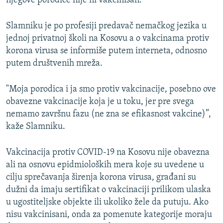
njegove porodice nije ni vakcinisan.
Slamniku je po profesiji predavač nemačkog jezika u
jednoj privatnoj školi na Kosovu a o vakcinama protiv
korona virusa se informiše putem interneta, odnosno
putem društvenih mreža.
"Moja porodica i ja smo protiv vakcinacije, posebno ove
obavezne vakcinacije koja je u toku, jer pre svega
nemamo završnu fazu (ne zna se efikasnost vakcine)”,
kaže Slamniku.
Vakcinacija protiv COVID-19 na Kosovu nije obavezna
ali na osnovu epidmioloških mera koje su uvedene u
cilju sprečavanja širenja korona virusa, građani su
dužni da imaju sertifikat o vakcinaciji prilikom ulaska
u ugostiteljske objekte ili ukoliko žele da putuju. Ako
nisu vakcinisani, onda za pomenute kategorije moraju