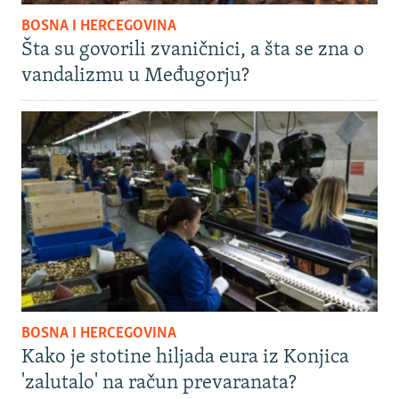
BOSNA I HERCEGOVINA
Šta su govorili zvaničnici, a šta se zna o
vandalizmu u Međugorju?
BOSNA I HERCEGOVINA
Kako je stotine hiljada eura iz Konjica
'zalutalo' na račun prevaranata?