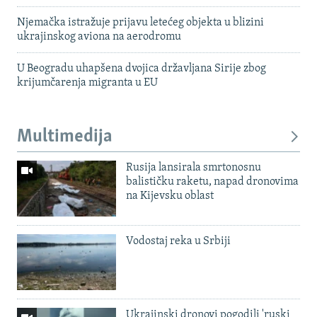
Njemačka istražuje prijavu letećeg objekta u blizini
ukrajinskog aviona na aerodromu
U Beogradu uhapšena dvojica državljana Sirije zbog
krijumčarenja migranta u EU
Multimedija
Rusija lansirala smrtonosnu
balističku raketu, napad dronovima
na Kijevsku oblast
Vodostaj reka u Srbiji
Ukrajinski dronovi pogodili 'ruski