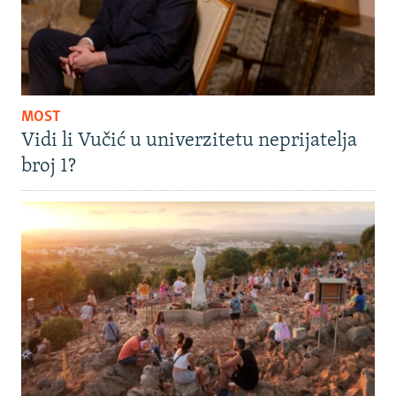
MOST
Vidi li Vučić u univerzitetu neprijatelja
broj 1?