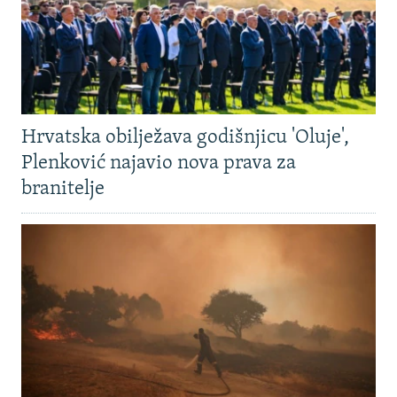
Hrvatska obilježava godišnjicu 'Oluje',
Plenković najavio nova prava za
branitelje