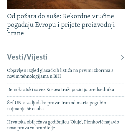
Od požara do suše: Rekordne vrućine
pogađaju Evropu i prijete proizvodnji
hrane
Vesti/Vijesti
Objavljen izgled glasačkih listića na prvim izborima s
novim tehnologijama u BiH
Demokratski savez Kosova traži poziciju predsednika
Šef UN-a za ljudska prava: Iran od marta pogubio
najmanje 56 osoba
Hrvatska obilježava godišnjicu 'Oluje', Plenković najavio
nova prava za branitelje