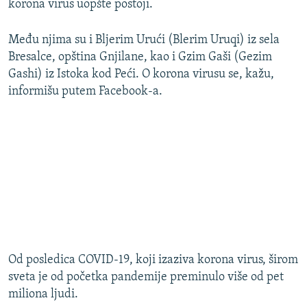
korona virus uopšte postoji.
Među njima su i Bljerim Urući (Blerim Uruqi) iz sela
Bresalce, opština Gnjilane, kao i Gzim Gaši (Gezim
Gashi) iz Istoka kod Peći. O korona virusu se, kažu,
informišu putem Facebook-a.
Od posledica COVID-19, koji izaziva korona virus, širom
sveta je od početka pandemije preminulo više od pet
miliona ljudi.