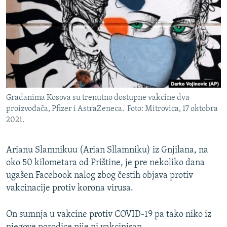
ISPRIČAJ MI
DNEVNO@RSE
SPECIJALI RSE
VIŠE OD NASLOVA
PRATITE NAS
GENOCID U SREBRENICI
Građanima Kosova su trenutno dostupne vakcine dva
POPLAVE I KLIZIŠTA U BIH 2024.
proizvođača, Pfizer i AstraZeneca. Foto: Mitrovica, 17 oktobra
TV LIBERTY
Sve RFE/RL stranice
2021.
POST SCRIPTUM
Arianu Slamnikuu (Arian Sllamniku) iz Gnjilana, na
MOJA EVROPA
oko 50 kilometara od Prištine, je pre nekoliko dana
TRI DECENIJE OD RATA U BIH
ugašen Facebook nalog zbog čestih objava protiv
vakcinacije protiv korona virusa.
SVE KARTE DEJTONA
NASTANAK I RASPAD JUGOSLAVIJE
On sumnja u vakcine protiv COVID-19 pa tako niko iz