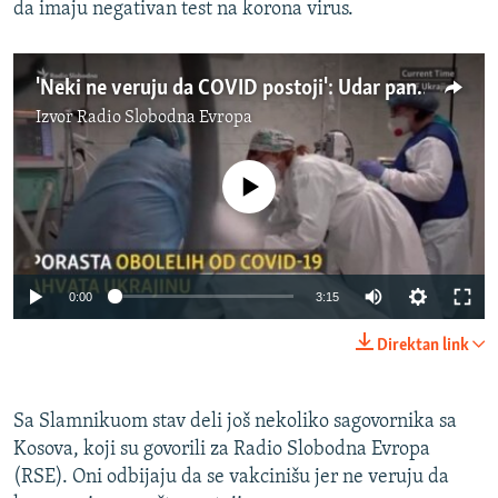
da imaju negativan test na korona virus.
'Neki ne veruju da COVID postoji': Udar pandemije u Ukrajini
Izvor
Radio Slobodna Evropa
No media source currently available
0:00
3:15
Direktan link
Sa Slamnikuom stav deli još nekoliko sagovornika sa
Kosova, koji su govorili za Radio Slobodna Evropa
(RSE). Oni odbijaju da se vakcinišu jer ne veruju da