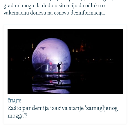
građani mogu da dođu u situaciju da odluku o
vakcinaciju donesu na osnovu dezinformacija.
ČITAJTE:
Zašto pandemija izaziva stanje 'zamagljenog
mozga'?