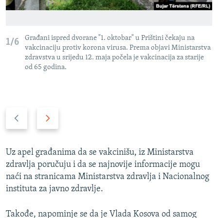
Građani ispred dvorane "1. oktobar" u Prištini čekaju na
1/6
vakcinaciju protiv korona virusa. Prema objavi Ministarstva
zdravstva u srijedu 12. maja počela je vakcinacija za starije
od 65 godina.
P
N
r
a
e
r
t
e
Uz apel građanima da se vakcinišu, iz Ministarstva
h
d
zdravlja poručuju i da se najnovije informacije mogu
o
n
naći na stranicama Ministarstva zdravlja i Nacionalnog
d
i
instituta za javno zdravlje.
n
s
i
l
Takođe, napominje se da je Vlada Kosova od samog