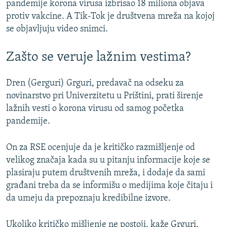
pandemije korona virusa izbrisao 18 miliona objava
protiv vakcine. A Tik-Tok je društvena mreža na kojoj
se objavljuju video snimci.
Zašto se veruje lažnim vestima?
Dren (Gerguri) Grguri, predavač na odseku za
novinarstvo pri Univerzitetu u Prištini, prati širenje
lažnih vesti o korona virusu od samog početka
pandemije.
On za RSE ocenjuje da je kritičko razmišljenje od
velikog značaja kada su u pitanju informacije koje se
plasiraju putem društvenih mreža, i dodaje da sami
građani treba da se informišu o medijima koje čitaju i
da umeju da prepoznaju kredibilne izvore.
Ukoliko kritičko mišljenje ne postoji, kaže Grguri,