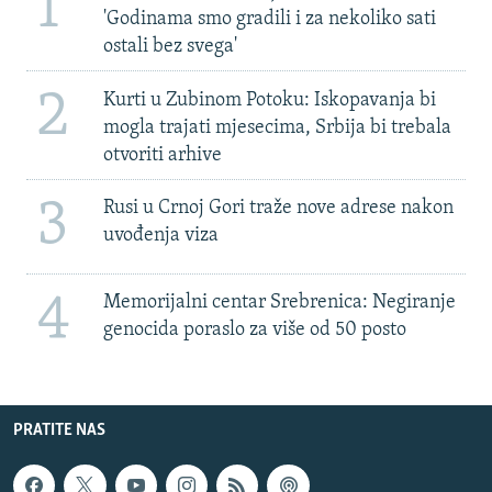
1
'Godinama smo gradili i za nekoliko sati
ostali bez svega'
2
Kurti u Zubinom Potoku: Iskopavanja bi
mogla trajati mjesecima, Srbija bi trebala
otvoriti arhive
3
Rusi u Crnoj Gori traže nove adrese nakon
uvođenja viza
4
Memorijalni centar Srebrenica: Negiranje
genocida poraslo za više od 50 posto
PRATITE NAS