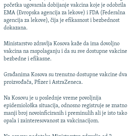
s
a
početka ugovarala dobijanje vakcina koje je odobrila
l
j
EMA (Evropska agencija za lekove) i FDA (Federalna
a
d
agencija za lekove), čija je efikasnost i bezbednost
j
dokazana.
d
Ministarstvo zdravlja Kosova kaže da ima dovoljno
vakcina na raspolaganju i da su sve dostupne vakcine
bezbedne i efikasne.
Građanima Kosova su trenutno dostupne vakcine dva
proizvođača, Pfizer i AstraZeneca.
Na Kosovu je u poslednje vreme povoljnija
epidemiološka situacija, odnosno registruje se znatno
manji broj novoinficiranih i preminulih ali je isto tako
opala i zainteresovanost za vakcinacijom.