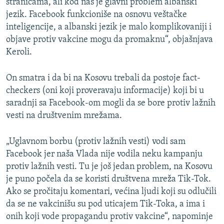
stranicama, ali kod nas je glavni problem albanski
jezik. Facebook funkcioniše na osnovu veštačke
inteligencije, a albanski jezik je malo komplikovaniji i
objave protiv vakcine mogu da promaknu“, objašnjava
Keroli.
On smatra i da bi na Kosovu trebali da postoje fact-
checkers (oni koji proveravaju informacije) koji bi u
saradnji sa Facebook-om mogli da se bore protiv lažnih
vesti na društvenim mrežama.
„Uglavnom borbu (protiv lažnih vesti) vodi sam
Facebook jer naša Vlada nije vodila neku kampanju
protiv lažnih vesti. Tu je još jedan problem, na Kosovu
je puno počela da se koristi društvena mreža Tik-Tok.
Ako se pročitaju komentari, većina ljudi koji su odlučili
da se ne vakcinišu su pod uticajem Tik-Toka, a ima i
onih koji vode propagandu protiv vakcine“, napominje