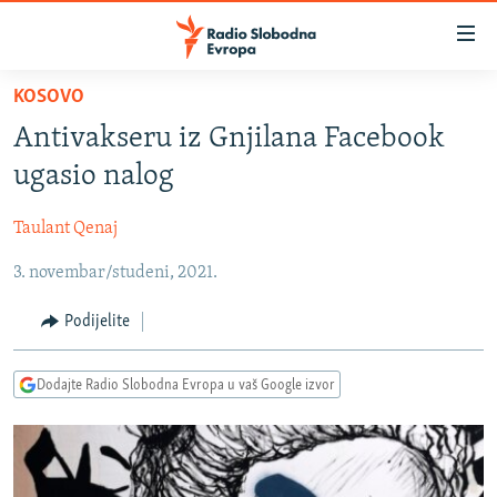
Dostupni
linkovi
Pređite
KOSOVO
na
VIJESTI
Antivakseru iz Gnjilana Facebook
glavni
BOSNA I HERCEGOVINA
sadržaj
ugasio nalog
SRBIJA
Pređite
na
Taulant Qenaj
KOSOVO
glavnu
3. novembar/studeni, 2021.
CRNA GORA
navigaciju
Pređite
VIZUELNO
Podijelite
na
PODCASTI
VIDEO
pretragu
Dodajte Radio Slobodna Evropa u vaš Google izvor
RAT U UKRAJINI
FOTOGALERIJE
KINA NA BALKANU
INFOGRAFIKE
RSE PRIČE IZ SVIJETA