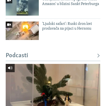
Amazon' u blizini Sankt Peterburga
'Ljudski safari': Ruski dron lovi
prodavača na pijaci u Hersonu
Podcasti