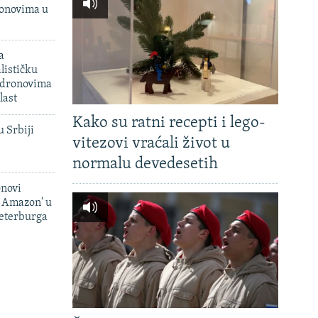
onovima u
a
lističku
 dronovima
last
Kako su ratni recepti i lego-
u Srbiji
vitezovi vraćali život u
normalu devedesetih
onovi
i Amazon' u
Peterburga