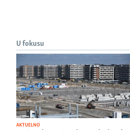
U fokusu
AKTUELNO