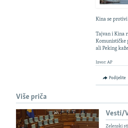
Kina se protiv
Tajvan i Kina 
Komunističke p
ali Peking kaž
Izvor: AP
Podijelite
Više priča
Vesti/V
Zelenski st