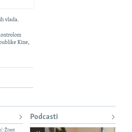
ih vlada.
 kontrolom
publike Kine,
Podcasti
': Život