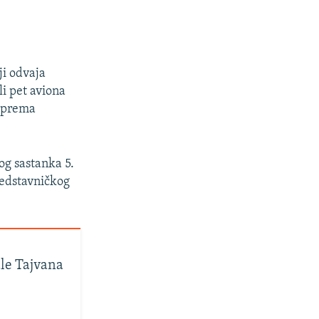
ji odvaja
li pet aviona
, prema
og sastanka 5.
redstavničkog
ale Tajvana