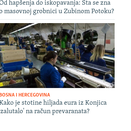
Od hapšenja do iskopavanja: Šta se zna
o masovnoj grobnici u Zubinom Potoku?
BOSNA I HERCEGOVINA
Kako je stotine hiljada eura iz Konjica
'zalutalo' na račun prevaranata?