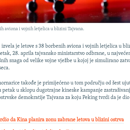
h aviona i vojnih letjelica u blizini Tajvana.
izvela je letove s 38 borbenih aviona i vojnih letjelica u bli
 petak, 28. aprila tajvansko ministarstvo odbrane, u najve
nih snaga od velike vojne vježbe u kojoj je simulirano zatv
eca.
ornarice takođe je primijećeno u tom području od šest ujut
 u petak u sklopu dugotrajne kineske kampanje zastrašivan
trvske demokratije Tajvana za koju Peking tvrdi da je dio
rdio da Kina planira zonu zabrane letova u blizini ostrva