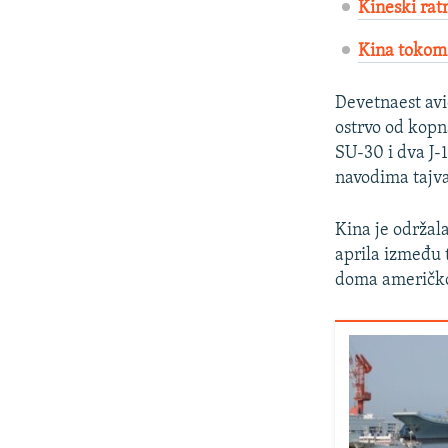
Kineski ratn
Kina tokom 
Devetnaest avi
ostrvo od kopna
SU-30 i dva J-1
navodima tajv
Kina je održala
aprila između 
doma američko