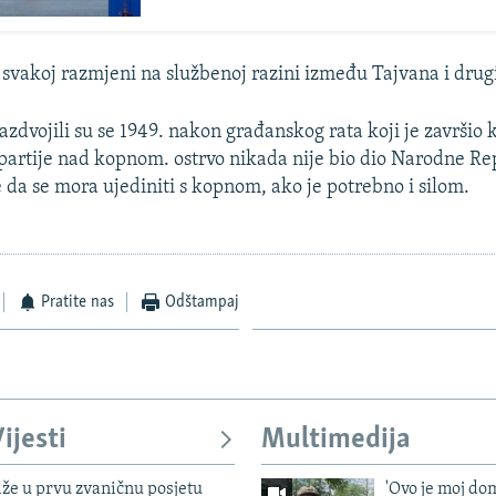
i svakoj razmjeni na službenoj razini između Tajvana i drug
razdvojili su se 1949. nakon građanskog rata koji je završio
artije nad kopnom. ostrvo nikada nije bio dio Narodne Re
e da se mora ujediniti s kopnom, ako je potrebno i silom.
Pratite nas
Odštampaj
ijesti
Multimedija
iže u prvu zvaničnu posjetu
'Ovo je moj dom