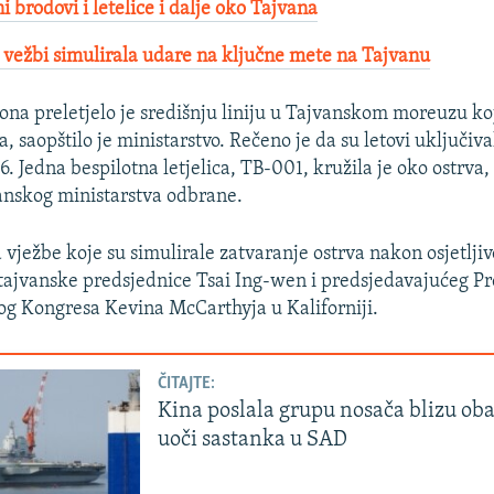
i brodovi i letelice i dalje oko Tajvana
vežbi simulirala udare na ključne mete na Tajvanu
ona preletjelo je središnju liniju u Tajvanskom moreuzu ko
, saopštilo je ministarstvo. Rečeno je da su letovi uključiva
6. Jedna bespilotna letjelica, TB-001, kružila je oko ostrva
anskog ministarstva odbrane.
 vježbe koje su simulirale zatvaranje ostrva nakon osjetljiv
tajvanske predsjednice Tsai Ing-wen i predsjedavajućeg P
g Kongresa Kevina McCarthyja u Kaliforniji.
ČITAJTE:
Kina poslala grupu nosača blizu ob
uoči sastanka u SAD