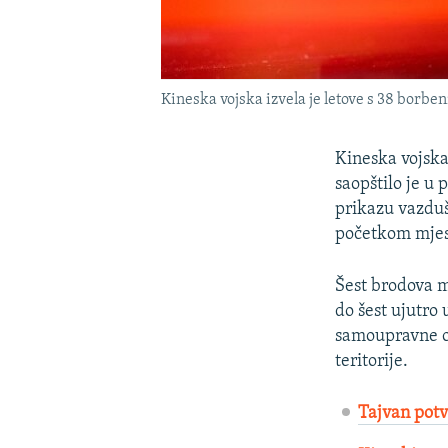
Kineska vojska izvela je letove s 38 borbeni
Kineska vojska 
saopštilo je u
prikazu vazduš
početkom mjes
Šest brodova m
do šest ujutro
samoupravne os
teritorije.
Tajvan potv