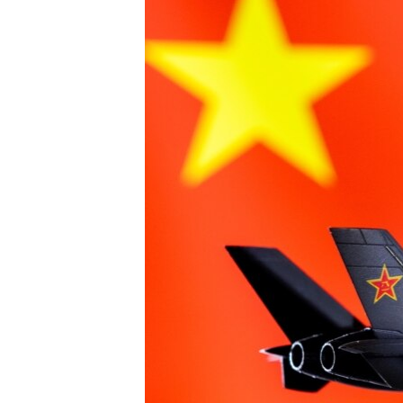
ISPRIČAJ MI
DNEVNO@RSE
SPECIJALI RSE
VIŠE OD NASLOVA
GENOCID U SREBRENICI
POPLAVE I KLIZIŠTA U BIH 2024.
TV LIBERTY
POST SCRIPTUM
MOJA EVROPA
TRI DECENIJE OD RATA U BIH
SVE KARTE DEJTONA
NASTANAK I RASPAD JUGOSLAVIJE