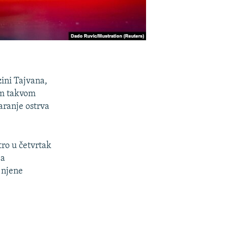
zini Tajvana,
ćem takvom
aranje ostrva
ro u četvrtak
ja
 njene