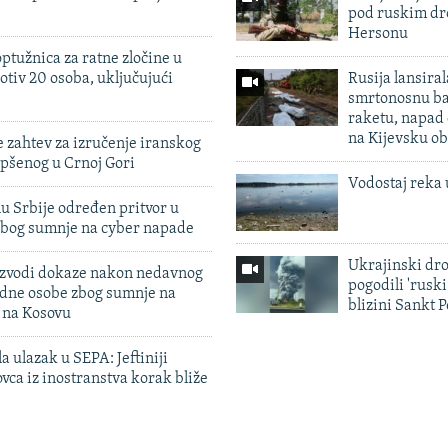
pod ruskim dr
Hersonu
ptužnica za ratne zločine u
otiv 20 osoba, uključujući
Rusija lansiral
smrtonosnu ba
raketu, napad
na Kijevsku ob
 zahtev za izručenje iranskog
pšenog u Crnoj Gori
Vodostaj reka 
u Srbije određen pritvor u
zbog sumnje na cyber napade
Ukrajinski dr
 izvodi dokaze nakon nedavnog
pogodili 'rusk
edne osobe zbog sumnje na
blizini Sankt 
n na Kosovu
a ulazak u SEPA: Jeftiniji
ovca iz inostranstva korak bliže