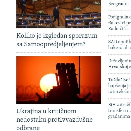
Beogradu
Podignuta o
Đakovici pr
Radoičića
Koliko je izgledan sporazum
SAD uputile
sa Samoopredjeljenjem?
hakera uha
Državljanin
Hrvatskoj 
Tužilaštvo
hapšenja j
ratni zloči
BiH zatražil
Ukrajina u kritičnom
transferi n
građanima
nedostaku protivvazdušne
odbrane