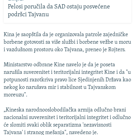
Pelosi poručila da SAD ostaju posvećene
podršci Tajvanu
Kina je saopštila da je organizovala patrole zajedničke
borbene gotovosti sa više službi i borbene vežbe u moru
i vazdušnom prostoru oko Tajvana, preneo je Rojters.
Ministarstvo odbrane Kine navelo je da je poseta
narušila suverenitet i teritorijalni integritet Kine i da "u
potpunosti razotkriva pravo lice Sjedinjenih Država kao
nekog ko narušava mir i stabilnost u Tajvanskom
moreuzu".
„Kineska narodnooslobodilačka armija odlučno brani
nacionalni suverenitet i teritorijalni integritet i odlučno
će slomiti svaki oblik separatizma 'nezavisnosti
Tajvana' i stranog mešanja", navedeno je.