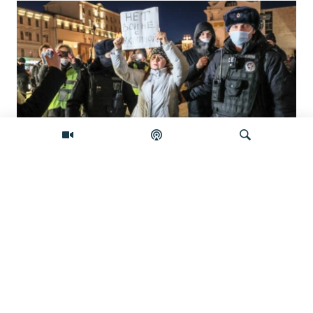
'Građanska smrt': Kremlj državljanstvo
koristi kao oružje protiv prognanih Rusa
Pretraživač