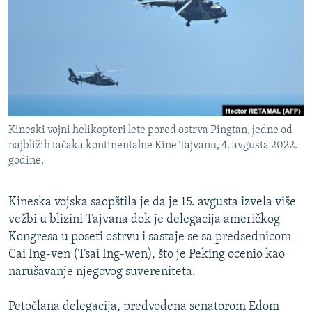
ISPRIČAJ MI
DNEVNO@RSE
SPECIJALI RSE
VIŠE OD NASLOVA
PRATITE NAS
GENOCID U SREBRENICI
Kineski vojni helikopteri lete pored ostrva Pingtan, jedne od
POPLAVE I KLIZIŠTA U BIH 2024.
najbližih tačaka kontinentalne Kine Tajvanu, 4. avgusta 2022.
godine.
TV LIBERTY
Sve RFE/RL stranice
POST SCRIPTUM
Kineska vojska saopštila je da je 15. avgusta izvela više
MOJA EVROPA
vežbi u blizini Tajvana dok je delegacija američkog
Kongresa u poseti ostrvu i sastaje se sa predsednicom
TRI DECENIJE OD RATA U BIH
Cai Ing-ven (Tsai Ing-wen), što je Peking ocenio kao
SVE KARTE DEJTONA
narušavanje njegovog suvereniteta.
NASTANAK I RASPAD JUGOSLAVIJE
Petočlana delegacija, predvođena senatorom Edom