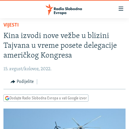
Dostupni
linkovi
Pređite
VIJESTI
na
VIJESTI
Kina izvodi nove vežbe u blizini
glavni
BOSNA I HERCEGOVINA
sadržaj
Tajvana u vreme posete delegacije
SRBIJA
Pređite
američkog Kongresa
na
KOSOVO
glavnu
15. avgust/kolovoz, 2022.
CRNA GORA
navigaciju
Pređite
Podijelite
VIZUELNO
na
PODCASTI
VIDEO
pretragu
Dodajte Radio Slobodna Evropa u vaš Google izvor
RAT U UKRAJINI
FOTOGALERIJE
KINA NA BALKANU
INFOGRAFIKE
RSE PRIČE IZ SVIJETA