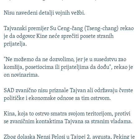
Nisu navedeni detalji vojnih vežbi.
Tajvanski premijer Su Ceng-čang (Tseng-chang) rekao
je da odgovor Kine neće sprečiti posete stranih
prijatelja.
"Ne možemo da ne dozvolimo, jer je u susedstvu zao
komšija, posetiocima ili prijateljima da dođu", rekao je
on novinarima.
SAD zvanično nisu priznale Tajvan ali održavaju čvrste
političke i ekonomske odnose sa tim ostrvom.
Kina, koja to ostrvo smatra svojom teritorijom, protivi
se zvaničnim kontaktima Tajvana sa stranim vladama.
Zbog dolaska Nensi Pelosi u Tajpej 2. avgusta, Peking je