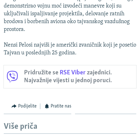
demonstrirao vojnu moć izvodeći manevre koji su
uključivali ispaljivanje projektila, delovanje ratnih
brodova i borbenih aviona oko tajvanskog vazdušnog
prostora.
Nensi Pelosi najviši je američki zvaničnik koji je posetio
Tajvan u poslednjih 25 godina.
Pridružite se
RSE Viber
zajednici.
Najvažnije vijesti u jednoj poruci.
Podijelite
Pratite nas
Više priča