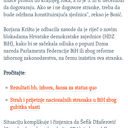
imaće prostor do krajnjeg roka, a to je 5. ili 6. decembar
da dogovaraju. Ako se i ne dogovore stranke, treba da
bude održana konstituirajuća sjednica", rekao je Bosić.
Borjana Krišto je odbacila navode da je riječ o novim
blokadama Hrvatske demokratske zajednice (HDZ
BiH), kako bi se sačekala odluka o popuni Doma
naroda Parlamenta Federacije BiH ili zbog reforme
izbornog zakonodavstva, na čemu insistira ova stranka.
Pročitajte
:
Rezultati bh. izbora, šansa za status quo
Strah i prijetnje nacionalnih stranaka u BiH zbog
gubitka vlasti
Situaciju komplikuje i činjenica da Šefik Džaferović