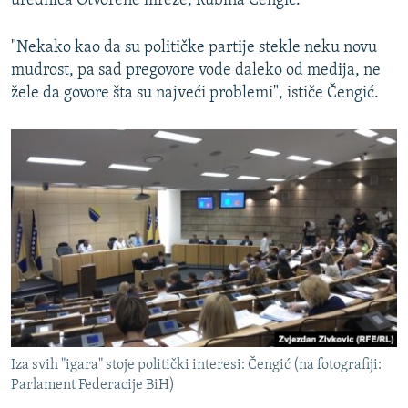
urednica Otvorene mreže, Rubina Čengić.
"Nekako kao da su političke partije stekle neku novu
mudrost, pa sad pregovore vode daleko od medija, ne
žele da govore šta su najveći problemi", ističe Čengić.
Iza svih "igara" stoje politički interesi: Čengić (na fotografiji:
Parlament Federacije BiH)