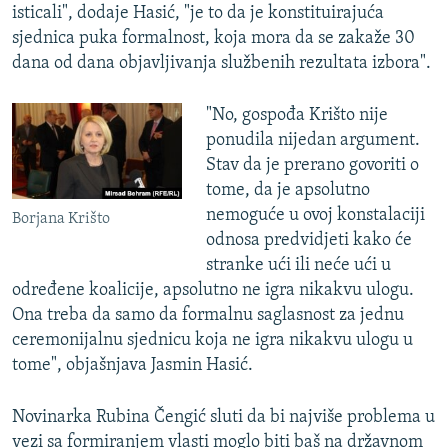
isticali", dodaje Hasić, "je to da je konstituirajuća
sjednica puka formalnost, koja mora da se zakaže 30
dana od dana objavljivanja službenih rezultata izbora".
"No, gospođa Krišto nije
ponudila nijedan argument.
Stav da je prerano govoriti o
tome, da je apsolutno
nemoguće u ovoj konstalaciji
Borjana Krišto
odnosa predvidjeti kako će
stranke ući ili neće ući u
određene koalicije, apsolutno ne igra nikakvu ulogu.
Ona treba da samo da formalnu saglasnost za jednu
ceremonijalnu sjednicu koja ne igra nikakvu ulogu u
tome", objašnjava Jasmin Hasić.
Novinarka Rubina Čengić sluti da bi najviše problema u
vezi sa formiranjem vlasti moglo biti baš na državnom