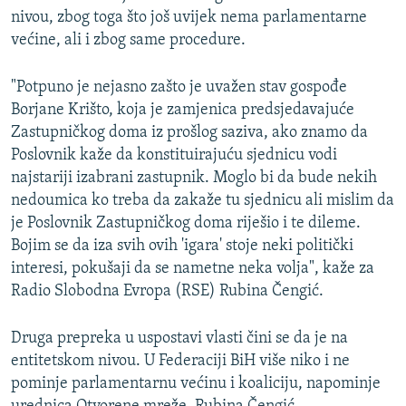
nivou, zbog toga što još uvijek nema parlamentarne
većine, ali i zbog same procedure.
"Potpuno je nejasno zašto je uvažen stav gospođe
Borjane Krišto, koja je zamjenica predsjedavajuće
Zastupničkog doma iz prošlog saziva, ako znamo da
Poslovnik kaže da konstituirajuću sjednicu vodi
najstariji izabrani zastupnik. Moglo bi da bude nekih
nedoumica ko treba da zakaže tu sjednicu ali mislim da
je Poslovnik Zastupničkog doma riješio i te dileme.
Bojim se da iza svih ovih 'igara' stoje neki politički
interesi, pokušaji da se nametne neka volja", kaže za
Radio Slobodna Evropa (RSE) Rubina Čengić.
Druga prepreka u uspostavi vlasti čini se da je na
entitetskom nivou. U Federaciji BiH više niko i ne
pominje parlamentarnu većinu i koaliciju, napominje