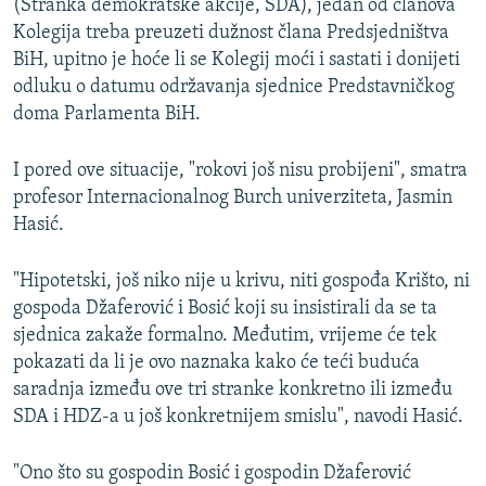
(Stranka demokratske akcije, SDA), jedan od članova
Kolegija treba preuzeti dužnost člana Predsjedništva
BiH, upitno je hoće li se Kolegij moći i sastati i donijeti
odluku o datumu održavanja sjednice Predstavničkog
doma Parlamenta BiH.
I pored ove situacije, "rokovi još nisu probijeni", smatra
profesor Internacionalnog Burch univerziteta, Jasmin
Hasić.
"Hipotetski, još niko nije u krivu, niti gospođa Krišto, ni
gospoda Džaferović i Bosić koji su insistirali da se ta
sjednica zakaže formalno. Međutim, vrijeme će tek
pokazati da li je ovo naznaka kako će teći buduća
saradnja između ove tri stranke konkretno ili između
SDA i HDZ-a u još konkretnijem smislu", navodi Hasić.
"Ono što su gospodin Bosić i gospodin Džaferović