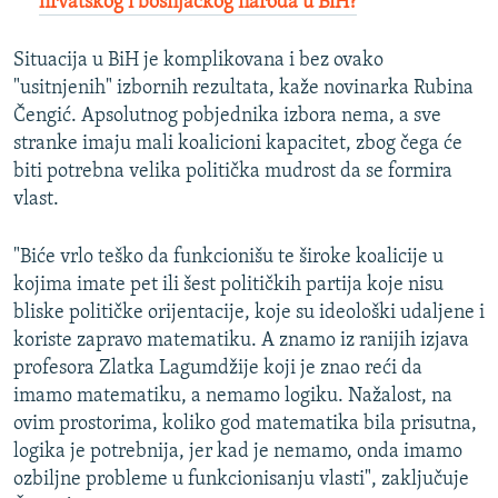
hrvatskog i bošnjačkog naroda u BiH?
Situacija u BiH je komplikovana i bez ovako
"usitnjenih" izbornih rezultata, kaže novinarka Rubina
Čengić. Apsolutnog pobjednika izbora nema, a sve
stranke imaju mali koalicioni kapacitet, zbog čega će
biti potrebna velika politička mudrost da se formira
vlast.
"Biće vrlo teško da funkcionišu te široke koalicije u
kojima imate pet ili šest političkih partija koje nisu
bliske političke orijentacije, koje su ideološki udaljene i
koriste zapravo matematiku. A znamo iz ranijih izjava
profesora Zlatka Lagumdžije koji je znao reći da
imamo matematiku, a nemamo logiku. Nažalost, na
ovim prostorima, koliko god matematika bila prisutna,
logika je potrebnija, jer kad je nemamo, onda imamo
ozbiljne probleme u funkcionisanju vlasti", zaključuje