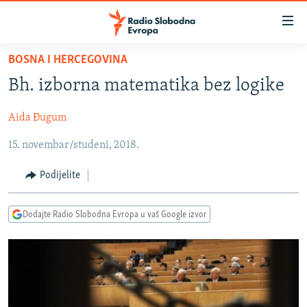
Dostupni
linkovi
Pređite
BOSNA I HERCEGOVINA
na
VIJESTI
Bh. izborna matematika bez logike
glavni
BOSNA I HERCEGOVINA
sadržaj
Aida Đugum
SRBIJA
Pređite
na
15. novembar/studeni, 2018.
KOSOVO
glavnu
CRNA GORA
navigaciju
Podijelite
Pređite
VIZUELNO
na
Dodajte Radio Slobodna Evropa u vaš Google izvor
PODCASTI
VIDEO
pretragu
RAT U UKRAJINI
FOTOGALERIJE
KINA NA BALKANU
INFOGRAFIKE
RSE PRIČE IZ SVIJETA