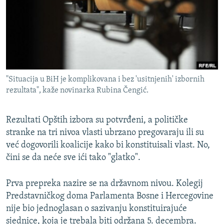
ISPRIČAJ MI
DNEVNO@RSE
SPECIJALI RSE
VIŠE OD NASLOVA
PRATITE NAS
"Situacija u BiH je komplikovana i bez 'usitnjenih' izbornih
GENOCID U SREBRENICI
rezultata", kaže novinarka Rubina Čengić.
POPLAVE I KLIZIŠTA U BIH 2024.
TV LIBERTY
Sve RFE/RL stranice
Rezultati Opštih izbora su potvrđeni, a političke
stranke na tri nivoa vlasti ubrzano pregovaraju ili su
POST SCRIPTUM
već dogovorili koalicije kako bi konstituisali vlast. No,
MOJA EVROPA
čini se da neće sve ići tako "glatko".
TRI DECENIJE OD RATA U BIH
Prva prepreka nazire se na državnom nivou. Kolegij
SVE KARTE DEJTONA
Predstavničkog doma Parlamenta Bosne i Hercegovine
NASTANAK I RASPAD JUGOSLAVIJE
nije bio jednoglasan o sazivanju konstituirajuće
sjednice, koja je trebala biti održana 5. decembra.