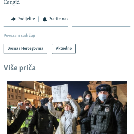
Čengić.
Podijelite
Pratite nas
Povezani sadržaji
Bosna i Hercegovina
Aktuelno
Više priča