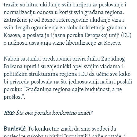
tražile su hitno ukidanje svih barijera za poslovanje i
normalizaciju odnosa u korist svih građana regiona.
Zatraženo je od Bosne i Hercegovine ukidanje viza i
svih drugih ograničenja za slobodu kretanja građana
Kosova, a poslata je i jasna poruka Evropskoj uniji (EU)
o nužnosti usvajanja vizne liberalizacije za Kosovo.
Nakon sastanka predstavnici privrednika Zapadnog
Balkana uputili su zajednički apel svojim vladama i
političkim strukturama regiona i EU da učine sve kako
bi privreda poslovala na što jednostavniji način i poslali
poruku: “Građanima regiona dajte budućnost, a ne
prošlost”.
RSE:
Šta ova poruka konkretno znači?
Đurđević:
To konkretno znači da smo svedoci da
posledice sukoba u bivšoj Jugoslaviji i dalje postoje, i