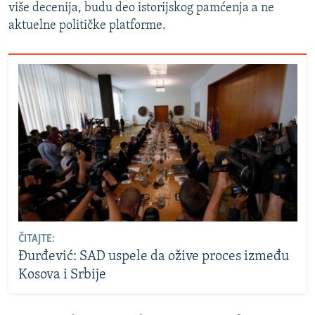
više decenija, budu deo istorijskog pamćenja a ne
aktuelne političke platforme.
ČITAJTE:
Đurđević: SAD uspele da ožive proces između
Kosova i Srbije