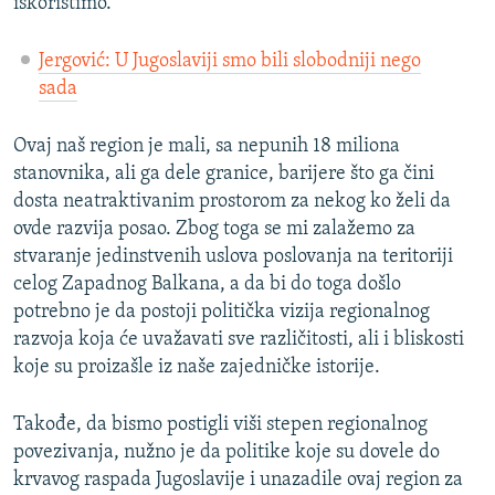
iskoristimo.
Jergović: U Jugoslaviji smo bili slobodniji nego
sada
Ovaj naš region je mali, sa nepunih 18 miliona
stanovnika, ali ga dele granice, barijere što ga čini
dosta neatraktivanim prostorom za nekog ko želi da
ovde razvija posao. Zbog toga se mi zalažemo za
stvaranje jedinstvenih uslova poslovanja na teritoriji
celog Zapadnog Balkana, a da bi do toga došlo
potrebno je da postoji politička vizija regionalnog
razvoja koja će uvažavati sve različitosti, ali i bliskosti
koje su proizašle iz naše zajedničke istorije.
Takođe, da bismo postigli viši stepen regionalnog
povezivanja, nužno je da politike koje su dovele do
krvavog raspada Jugoslavije i unazadile ovaj region za