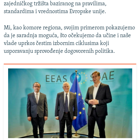
zajedničkog tržišta baziranog na pravilima,
standardima i vrednostima Evropske unije.
Mi, kao komore regiona, svojim primerom pokazujemo
da je saradnja moguća, što očekujemo da učine i naše
vlade uprkos čestim izbornim ciklusima koji
usporavanju sprovođenje dogovorenih politika.