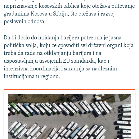
nepriznavanje kosovskih tablica koje otežava putovanje
građanima Kosova u Srbiju, što otežava i razvoj
poslovnih odnosa.
Da bi došlo do ukidanja barijera potrebna je jasna
politička volja, koju će spovoditi svi državni organi koja
treba da rade na otklanjanju barijera i na
uspostavljanju usvojenih EU standarda, kao i
intenzivna koordinacija i saradnja sa nadležnim
institucijama u regionu.