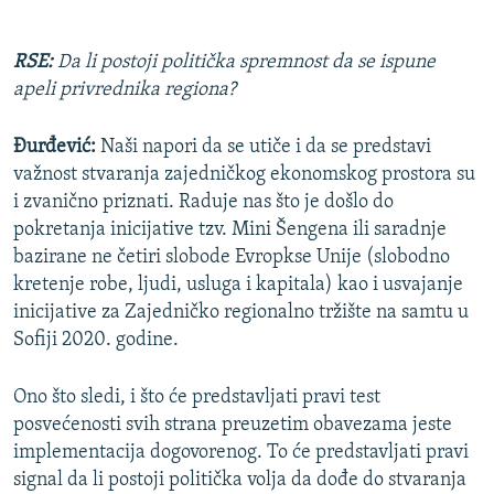
RSE:
Da li postoji politička spremnost da se ispune
apeli privrednika regiona?
Đurđević:
Naši napori da se utiče i da se predstavi
važnost stvaranja zajedničkog ekonomskog prostora su
i zvanično priznati. Raduje nas što je došlo do
pokretanja inicijative tzv. Mini Šengena ili saradnje
bazirane ne četiri slobode Evropkse Unije (slobodno
kretenje robe, ljudi, usluga i kapitala) kao i usvajanje
inicijative za Zajedničko regionalno tržište na samtu u
Sofiji 2020. godine.
Ono što sledi, i što će predstavljati pravi test
posvećenosti svih strana preuzetim obavezama jeste
implementacija dogovorenog. To će predstavljati pravi
signal da li postoji politička volja da dođe do stvaranja