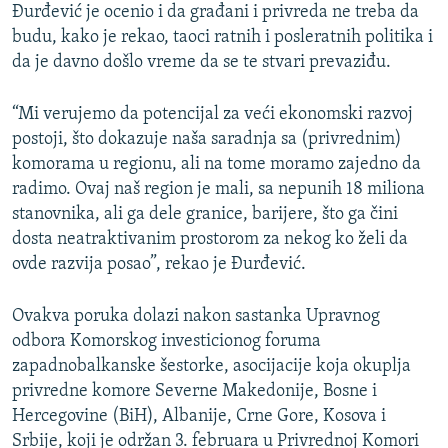
Đurđević je ocenio i da građani i privreda ne treba da
budu, kako je rekao, taoci ratnih i posleratnih politika i
da je davno došlo vreme da se te stvari prevaziđu.
“Mi verujemo da potencijal za veći ekonomski razvoj
postoji, što dokazuje naša saradnja sa (privrednim)
komorama u regionu, ali na tome moramo zajedno da
radimo. Ovaj naš region je mali, sa nepunih 18 miliona
stanovnika, ali ga dele granice, barijere, što ga čini
dosta neatraktivanim prostorom za nekog ko želi da
ovde razvija posao”, rekao je Đurđević.
Ovakva poruka dolazi nakon sastanka Upravnog
odbora Komorskog investicionog foruma
zapadnobalkanske šestorke, asocijacije koja okuplja
privredne komore Severne Makedonije, Bosne i
Hercegovine (BiH), Albanije, Crne Gore, Kosova i
Srbije, koji je održan 3. februara u Privrednoj Komori