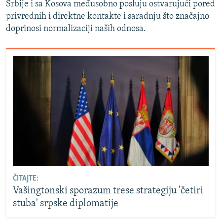
Srbije i sa Kosova međusobno posluju ostvarujući pored
privrednih i direktne kontakte i saradnju što značajno
doprinosi normalizaciji naših odnosa.
ČITAJTE:
Vašingtonski sporazum trese strategiju 'četiri
stuba' srpske diplomatije