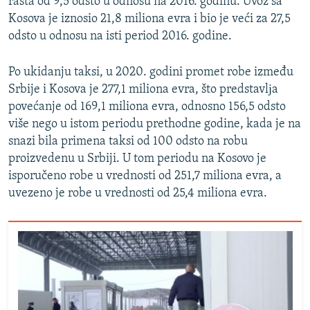
rasta od 9,5 odsto u odnosu na 2016. godinu. Uvoz sa
Kosova je iznosio 21,8 miliona evra i bio je veći za 27,5
odsto u odnosu na isti period 2016. godine.
Po ukidanju taksi, u 2020. godini promet robe između
Srbije i Kosova je 277,1 miliona evra, što predstavlјa
povećanje od 169,1 miliona evra, odnosno 156,5 odsto
više nego u istom periodu prethodne godine, kada je na
snazi bila primena taksi od 100 odsto na robu
proizvedenu u Srbiji. U tom periodu na Kosovo je
isporučeno robe u vrednosti od 251,7 miliona evra, a
uvezeno je robe u vrednosti od 25,4 miliona evra.