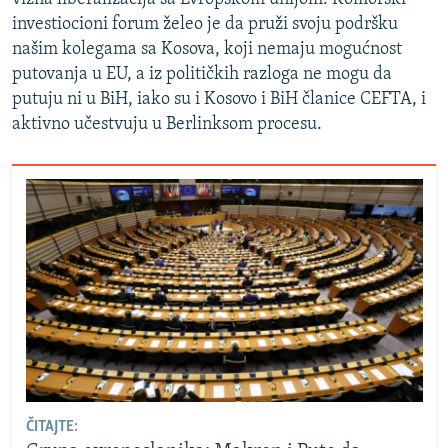
investiocioni forum želeo je da pruži svoju podršku
našim kolegama sa Kosova, koji nemaju mogućnost
putovanja u EU, a iz političkih razloga ne mogu da
putuju ni u BiH, iako su i Kosovo i BiH članice CEFTA, i
aktivno učestvuju u Berlinksom procesu.
ČITAJTE: