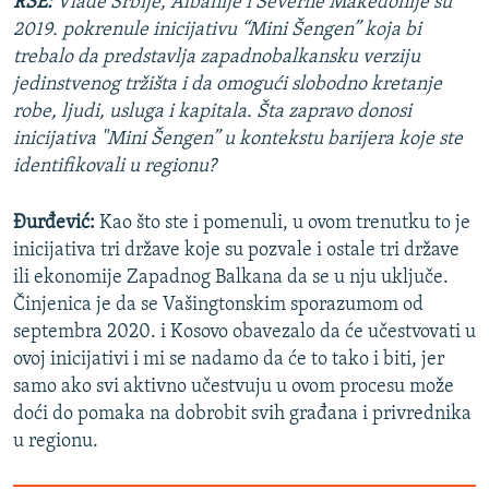
RSE:
Vlade Srbije, Albanije i Severne Makedonije su
2019. pokrenule inicijativu “Mini Šengen” koja bi
trebalo da predstavlja zapadnobalkansku verziju
jedinstvenog tržišta i da omogući slobodno kretanje
robe, ljudi, usluga i kapitala. Šta zapravo donosi
inicijativa "Mini Šengen” u kontekstu barijera koje ste
identifikovali u regionu?
Đurđević:
Kao što ste i pomenuli, u ovom trenutku to je
inicijativa tri države koje su pozvale i ostale tri države
ili ekonomije Zapadnog Balkana da se u nju uključe.
Činjenica je da se Vašingtonskim sporazumom od
septembra 2020. i Kosovo obavezalo da će učestvovati u
ovoj inicijativi i mi se nadamo da će to tako i biti, jer
samo ako svi aktivno učestvuju u ovom procesu može
doći do pomaka na dobrobit svih građana i privrednika
u regionu.