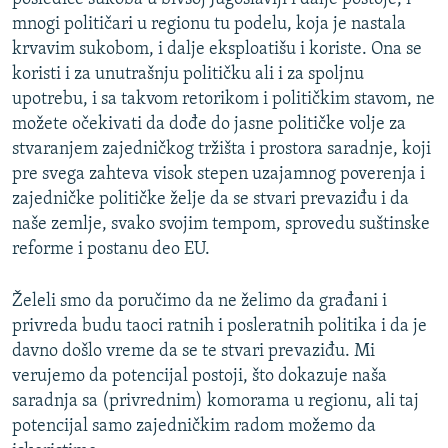
mnogi političari u regionu tu podelu, koja je nastala
krvavim sukobom, i dalje eksploatišu i koriste. Ona se
koristi i za unutrašnju političku ali i za spoljnu
upotrebu, i sa takvom retorikom i političkim stavom, ne
možete očekivati da dođe do jasne političke volje za
stvaranjem zajedničkog tržišta i prostora saradnje, koji
pre svega zahteva visok stepen uzajamnog poverenja i
zajedničke političke želje da se stvari prevaziđu i da
naše zemlje, svako svojim tempom, sprovedu suštinske
reforme i postanu deo EU.
Želeli smo da poručimo da ne želimo da građani i
privreda budu taoci ratnih i posleratnih politika i da je
davno došlo vreme da se te stvari prevaziđu. Mi
verujemo da potencijal postoji, što dokazuje naša
saradnja sa (privrednim) komorama u regionu, ali taj
potencijal samo zajedničkim radom možemo da