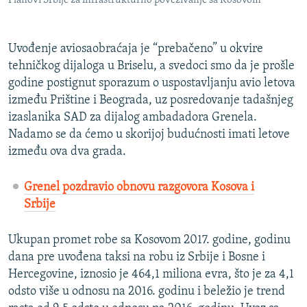
Planovi Srbije za infrastrukturno povezivanje sa Kosovom
Uvođenje aviosaobraćaja je “prebačeno” u okvire
tehničkog dijaloga u Briselu, a svedoci smo da je prošle
godine postignut sporazum o uspostavljanju avio letova
između Prištine i Beograda, uz posredovanje tadašnjeg
izaslanika SAD za dijalog ambadadora Grenela.
Nadamo se da ćemo u skorijoj budućnosti imati letove
između ova dva grada.
Grenel pozdravio obnovu razgovora Kosova i
Srbije
Ukupan promet robe sa Kosovom 2017. godine, godinu
dana pre uvođena taksi na robu iz Srbije i Bosne i
Hercegovine, iznosio je 464,1 miliona evra, što je za 4,1
odsto više u odnosu na 2016. godinu i beležio je trend