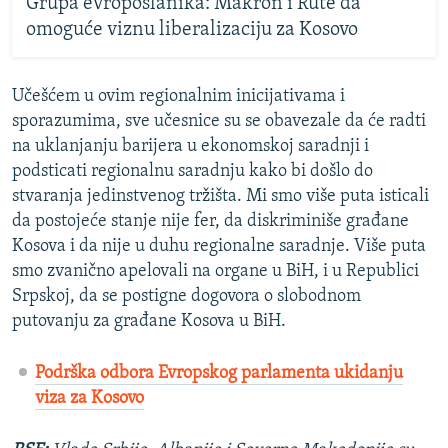
Grupa evroposlanika: Makron i Rute da
omoguće viznu liberalizaciju za Kosovo
Učešćem u ovim regionalnim inicijativama i
sporazumima, sve učesnice su se obavezale da će radti
na uklanjanju barijera u ekonomskoj saradnji i
podsticati regionalnu saradnju kako bi došlo do
stvaranja jedinstvenog tržišta. Mi smo više puta isticali
da postojeće stanje nije fer, da diskriminiše građane
Kosova i da nije u duhu regionalne saradnje. Više puta
smo zvanično apelovali na organe u BiH, i u Republici
Srpskoj, da se postigne dogovora o slobodnom
putovanju za građane Kosova u BiH.
Podrška odbora Evropskog parlamenta ukidanju
viza za Kosovo