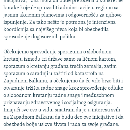
inicijativa, i ona mora da bude pretočena u konkretne
korake koje će sprovoditi adminstracije u regionu sa
jasnim akcionim planovima i odgovornošću za njihovo
ispunjenje. Za tako nešto je potrebna je intenzivna
koordicnija sa najvišeg nivoa koja bi obezbedila
sprovođenje dogovorenih politka.
Očekujemo sprovođenje sporazuma o slobodnom
kretanju između tri države samo sa ličnom kartom,
sporazum o kretanju građana trećih zemalja, zatim
sporazum o saradnji u zaštiti od katastrofa na
Zapadnom Balkanu, a očekujemo da će vrlo brzo biti i
otvaranje tržišta radne snage kroz sprovođenje odluke
o slobodnom kretanju radne snage i međusobnom
priznavanju zdravstvenog i socijalnog osiguranja.
Imajući sve ovo u vidu, smatram da je u interesu svih
na Zapadnom Balkanu da budu deo ove inicijative i da
obezbede bolje uslove života i rada za svoje građane.