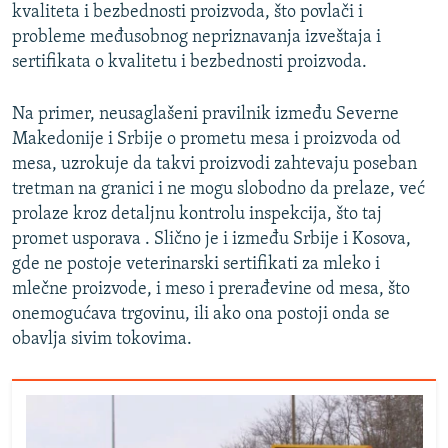
kvaliteta i bezbednosti proizvoda, što povlači i
probleme međusobnog nepriznavanja izveštaja i
sertifikata o kvalitetu i bezbednosti proizvoda.
Na primer, neusaglašeni pravilnik između Severne
Makedonije i Srbije o prometu mesa i proizvoda od
mesa, uzrokuje da takvi proizvodi zahtevaju poseban
tretman na granici i ne mogu slobodno da prelaze, već
prolaze kroz detaljnu kontrolu inspekcija, što taj
promet usporava . Slično je i između Srbije i Kosova,
gde ne postoje veterinarski sertifikati za mleko i
mlečne proizvode, i meso i prerađevine od mesa, što
onemogućava trgovinu, ili ako ona postoji onda se
obavlja sivim tokovima.