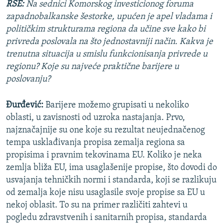
RSE:
Na sednici Komorskog investicionog foruma
zapadnobalkanske šestorke, upućen je apel vladama i
političkim strukturama regiona da učine sve kako bi
privreda poslovala na što jednostavniji način. Kakva je
trenutna situacija u smislu funkcionisanja privrede u
regionu? Koje su najveće praktične barijere u
poslovanju?
Đurđević:
Barijere možemo grupisati u nekoliko
oblasti, u zavisnosti od uzroka nastajanja. Prvo,
najznačajnije su one koje su rezultat neujednačenog
tempa usklađivanja propisa zemalja regiona sa
propisima i pravnim tekovinama EU. Koliko je neka
zemlja bliža EU, ima usaglašenije propise, što dovodi do
usvajanja tehničkih normi i standarda, koji se razlikuju
od zemalja koje nisu usaglasile svoje propise sa EU u
nekoj oblasit. To su na primer različiti zahtevi u
pogledu zdravstvenih i sanitarnih propisa, standarda