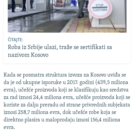
ČITAJTE:
Roba iz Srbije ulazi, traže se sertifikati sa
nazivom Kosovo
Kada se posmatra struktura izvoza na Kosovo uviđa se
da je od ukupne isporuke u 2017. godini (439,5 miliona
evra), učešće proizvoda koji se klasifikuju kao sredstva
za rad iznosi 24,4 miliona evra, učešće proizvoda koji se
koriste za dalјu preradu od strane privrednih subjekata
iznosi 258,7 miliona evra, dok učešće robe koja se
direktno plasira u maloprodaju iznosi 156,4 miliona
evra.