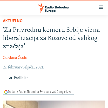
Dostupni
linkovi
Pređite
AKTUELNO
na
VIJESTI
'Za Privrednu komoru Srbije vizna
glavni
BOSNA I HERCEGOVINA
sadržaj
liberalizacija za Kosovo od velikog
SRBIJA
Pređite
značaja'
na
KOSOVO
glavnu
Gordana Ćosić
CRNA GORA
navigaciju
Pređite
27. februar/veljača, 2021.
VIZUELNO
na
PODCASTI
VIDEO
Podijelite
pretragu
RAT U UKRAJINI
FOTOGALERIJE
Dodajte Radio Slobodna Evropa u vaš Google izvor
KINA NA BALKANU
INFOGRAFIKE
RSE PRIČE IZ SVIJETA