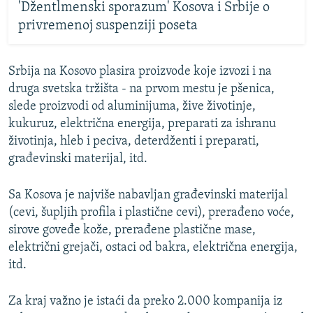
'Džentlmenski sporazum' Kosova i Srbije o
privremenoj suspenziji poseta
Srbija na Kosovo plasira proizvode koje izvozi i na
druga svetska tržišta - na prvom mestu je pšenica,
slede proizvodi od aluminijuma, žive životinje,
kukuruz, električna energija, preparati za ishranu
životinja, hleb i peciva, deterdženti i preparati,
građevinski materijal, itd.
Sa Kosova je najviše nabavljan građevinski materijal
(cevi, šupljih profila i plastične cevi), prerađeno voće,
sirove goveđe kože, prerađene plastične mase,
električni grejači, ostaci od bakra, električna energija,
itd.
Za kraj važno je istaći da preko 2.000 kompanija iz