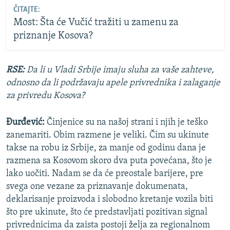
ČITAJTE:
Most: Šta će Vučić tražiti u zamenu za
priznanje Kosova?
RSE:
Da li u Vladi Srbije imaju sluha za vaše zahteve,
odnosno da li podržavaju apele privrednika i zalaganje
za privredu Kosova?
Đurđević:
Činjenice su na našoj strani i njih je teško
zanemariti. Obim razmene je veliki. Čim su ukinute
takse na robu iz Srbije, za manje od godinu dana je
razmena sa Kosovom skoro dva puta povećana, što je
lako uočiti. Nadam se da će preostale barijere, pre
svega one vezane za priznavanje dokumenata,
deklarisanje proizvoda i slobodno kretanje vozila biti
što pre ukinute, što će predstavljati pozitivan signal
privrednicima da zaista postoji želja za regionalnom