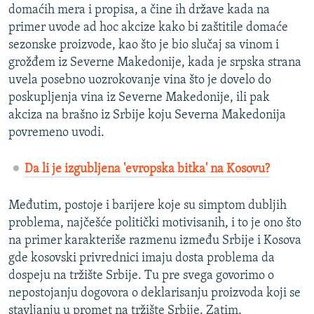
domaćih mera i propisa, a čine ih države kada na
primer uvode ad hoc akcize kako bi zaštitile domaće
sezonske proizvode, kao što je bio slučaj sa vinom i
grožđem iz Severne Makedonije, kada je srpska strana
uvela posebno uozrokovanje vina što je dovelo do
poskupljenja vina iz Severne Makedonije, ili pak
akciza na brašno iz Srbije koju Severna Makedonija
povremeno uvodi.
Da li je izgubljena 'evropska bitka' na Kosovu?
Međutim, postoje i barijere koje su simptom dubljih
problema, najčešće politički motivisanih, i to je ono što
na primer karakteriše razmenu između Srbije i Kosova
gde kosovski privrednici imaju dosta problema da
dospeju na tržište Srbije. Tu pre svega govorimo o
nepostojanju dogovora o deklarisanju proizvoda koji se
stavljanju u promet na tržište Srbije. Zatim,