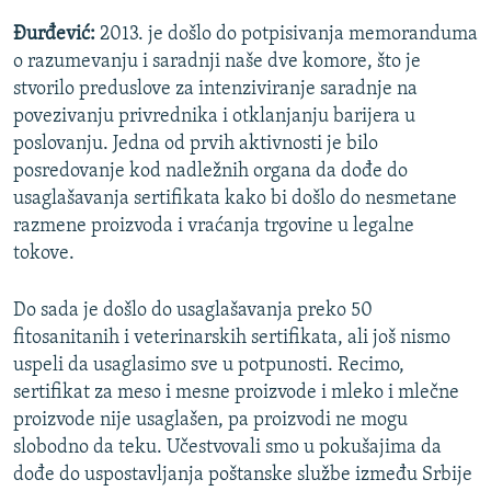
Đurđević:
2013. je došlo do potpisivanja memoranduma
o razumevanju i saradnji naše dve komore, što je
stvorilo preduslove za intenziviranje saradnje na
povezivanju privrednika i otklanjanju barijera u
poslovanju. Jedna od prvih aktivnosti je bilo
posredovanje kod nadležnih organa da dođe do
usaglašavanja sertifikata kako bi došlo do nesmetane
razmene proizvoda i vraćanja trgovine u legalne
tokove.
Do sada je došlo do usaglašavanja preko 50
fitosanitanih i veterinarskih sertifikata, ali još nismo
uspeli da usaglasimo sve u potpunosti. Recimo,
sertifikat za meso i mesne proizvode i mleko i mlečne
proizvode nije usaglašen, pa proizvodi ne mogu
slobodno da teku. Učestvovali smo u pokušajima da
dođe do uspostavljanja poštanske službe između Srbije