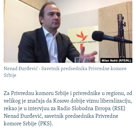
ISPRIČAJ MI
DNEVNO@RSE
SPECIJALI RSE
VIŠE OD NASLOVA
PRATITE NAS
GENOCID U SREBRENICI
POPLAVE I KLIZIŠTA U BIH 2024.
Nenad Đurđević - Savetnik predsednika Privredne komore
TV LIBERTY
Sve RFE/RL stranice
Srbije
POST SCRIPTUM
MOJA EVROPA
Za Privrednu komoru Srbije i privrednike u regionu, od
velikog je značaja da Kosovo dobije viznu liberalizaciju,
TRI DECENIJE OD RATA U BIH
rekao je u intervjuu za Radio Slobodna Evropa (RSE)
SVE KARTE DEJTONA
Nenad Đurđević, savetnik predsednika Privredne
komore Srbije (PKS).
NASTANAK I RASPAD JUGOSLAVIJE