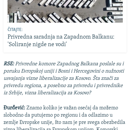
ČITAJTE:
Privredna saradnja na Zapadnom Balkanu:
'Soliranje nigde ne vodi'
RSE:
Privredne komore Zapadnog Balkana poslale su i
poruku Evropskoj uniji i Bosni i Hercegovini o nužnosti
usvajanja vizne liberalizacije za Kosovo. Šta znači za
privredu regiona, a posebno za privredu i privrednike
iz Srbije, vizna liberalizacija za Kosovo?
Đurđević:
Znamo koliko je važan osećaj da možemo
slobodno da putujemo po regionu i da odlazimo u
zemlje Evropske unije, što nam je pre svega obezbedila
vizna liberalizacija sa Evropskom unijom. Komorski