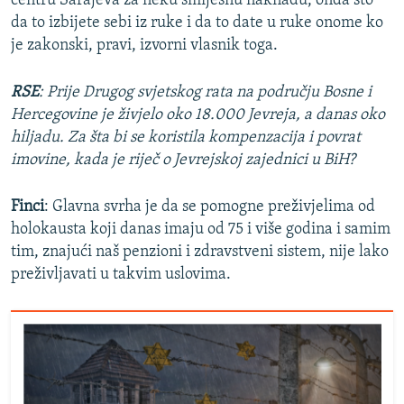
centru Sarajeva za neku smiješnu naknadu, onda što
da to izbijete sebi iz ruke i da to date u ruke onome ko
je zakonski, pravi, izvorni vlasnik toga.
RSE
: Prije Drugog svjetskog rata na području Bosne i
Hercegovine je živjelo oko 18.000 Jevreja, a danas oko
hiljadu. Za šta bi se koristila kompenzacija i povrat
imovine, kada je riječ o Jevrejskoj zajednici u BiH?
Finci
: Glavna svrha je da se pomogne preživjelima od
holokausta koji danas imaju od 75 i više godina i samim
tim, znajući naš penzioni i zdravstveni sistem, nije lako
preživljavati u takvim uslovima.