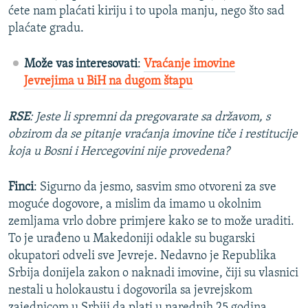
ćete nam plaćati kiriju i to upola manju, nego što sad
plaćate gradu.
Može vas interesovati
:
Vraćanje imovine
Jevrejima u BiH na dugom štapu
RSE
: Jeste li spremni da pregovarate sa državom, s
obzirom da se pitanje vraćanja imovine tiče i restitucije
koja u Bosni i Hercegovini nije provedena?
Finci
: Sigurno da jesmo, sasvim smo otvoreni za sve
moguće dogovore, a mislim da imamo u okolnim
zemljama vrlo dobre primjere kako se to može uraditi.
To je urađeno u Makedoniji odakle su bugarski
okupatori odveli sve Jevreje. Nedavno je Republika
Srbija donijela zakon o naknadi imovine, čiji su vlasnici
nestali u holokaustu i dogovorila sa jevrejskom
zajednicom u Srbiji da plati u narednih 25 godina