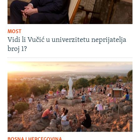
MOST
Vidi li Vučić u univerzitetu neprijatelja
broj 1?
BOSNA I HERCEGOVINA