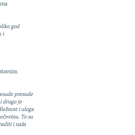
ovna
oliko god
 i
ustavnim
resude presude
 i drugo je
ležnost i uloga
ečevinu. To su
aditi i naša