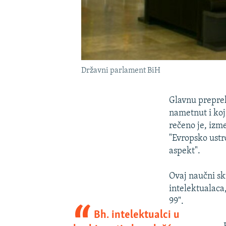
Državni parlament BiH
Glavnu preprek
nametnut i koj
rečeno je, iz
"Evropsko ustro
aspekt".
Ovaj naučni sk
intelektualaca
99".
Bh. intelektualci u