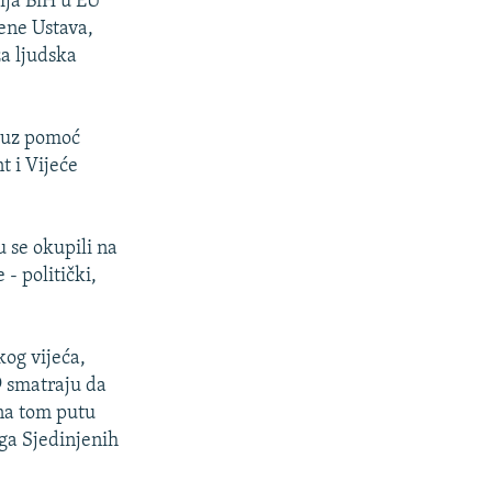
ija BiH u EU
jene Ustava,
a ljudska
u uz pomoć
 i Vijeće
 se okupili na
- politički,
kog vijeća,
9 smatraju da
 na tom putu
ga Sjedinjenih