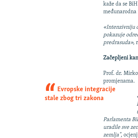
kaže da se BiH 
međunarodna in
«Intenzivniju 
pokazuje određ
predrasuda»,
r
Začepljeni kan
Prof. dr. Mirk
promjenama.
Evropske integracije
stale zbog tri zakona
Parlamenta BiH
uradile sve zem
zemlja",
ocjenj