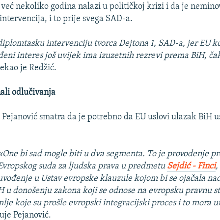
već nekoliko godina nalazi u političkoj krizi i da je nemin
tervencija, i to prije svega SAD-a.
diplomtasku intervenciju tvorca Dejtona 1, SAD-a, jer EU k
eni interes još uvijek ima izuzetnih rezrevi prema BiH, čak
ekao je Redžić.
ali odlučivanja
o Pejanović smatra da je potrebno da EU uslovi ulazak BiH 
«One bi sad mogle biti u dva segmenta. To je provođenje p
Evropskog suda za ljudska prava u predmetu
Sejdić - Finci
,
uvođenje u Ustav evropske klauzule kojom bi se ojačala nad
 u donošenju zakona koji se odnose na evropsku pravnu st
lje koje su prošle evropski integracijski proces i to mora ur
uje Pejanović.