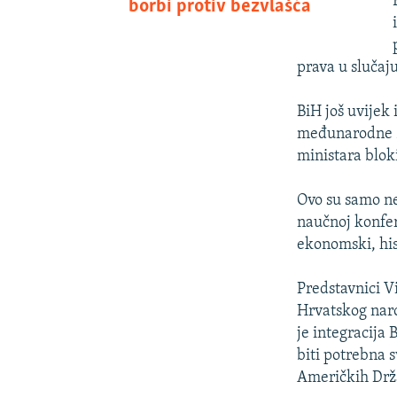
borbi protiv bezvlašća
prava u slučaju
BiH još uvijek
međunarodne za
ministara blok
Ovo su samo ne
naučnoj konfere
ekonomski, hist
Predstavnici V
Hrvatskog naro
je integracija 
biti potrebna 
Američkih Drž