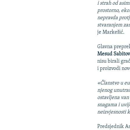
i strah od asi
prostorno, eko
nepravda protj
stvaranjem zas
je Markešić.
Glavna preprek
Mesud Sabitov
nisu birali gra
i proizvodi no
«Članstvo u eu
njenog unutraš
ostavljena van
snagama i uvij
neizvjesnosti 
Predsjednik As