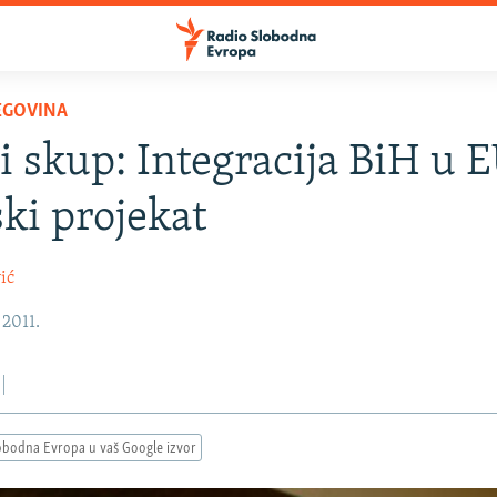
EGOVINA
 skup: Integracija BiH u E
ski projekat
ić
 2011.
obodna Evropa u vaš Google izvor