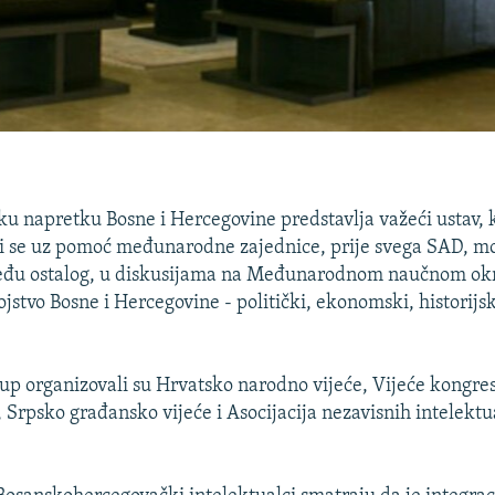
u napretku Bosne i Hercegovine predstavlja važeći ustav, k
i se uz pomoć međunarodne zajednice, prije svega SAD, mo
među ostalog, u diskusijama na Međunarodnom naučnom ok
jstvo Bosne i Hercegovine - politički, ekonomski, historijsk
up organizovali su Hrvatsko narodno vijeće, Vijeće kongre
, Srpsko građansko vijeće i Asocijacija nezavisnih intelekt