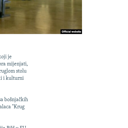
oji je
ra mijenjati,
ruglom stolu
i i kulturni
sa bošnjačkih
ualaca "Krug