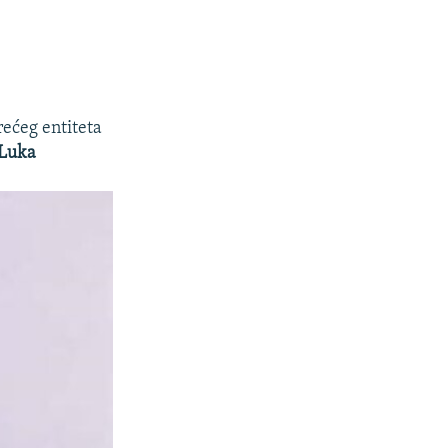
.
rećeg entiteta
Luka