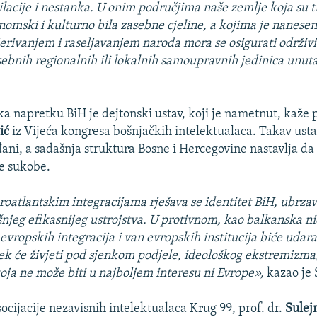
milacije i nestanka. U onim područjima naše zemlje koja su 
nomski i kulturno bila zasebne cjeline, a kojima je nanese
erivanjem i raseljavanjem naroda mora se osigurati održiv
ebnih regionalnih ili lokalnih samoupravnih jedinica unut
a napretku BiH je dejtonski ustav, koji je nametnut, kaže p
ić
iz Vijeća kongresa bošnjačkih intelektualaca. Takav usta
đani, a sadašnja struktura Bosne i Hercegovine nastavlja da
ve sukobe.
roatlantskim integracijama rješava se identitet BiH, ubrza
njeg efikasnijeg ustrojstva. U protivnom, kao balkanska ni
 evropskih integracija i van evropskih institucija biće uda
ek će živjeti pod sjenkom podjele, ideološkog ekstremizma,
koja ne može biti u najboljem interesu ni Evrope»,
kazao je 
ocijacije nezavisnih intelektualaca Krug 99, prof. dr.
Sulej