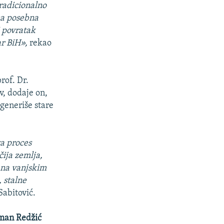
tradicionalno
na posebna
i povratak
ar BiH»,
rekao
rof. Dr.
v, dodaje on,
 generiše stare
va proces
čija zemlja,
rana vanjskim
 stalne
Sabitović.
man Redžić