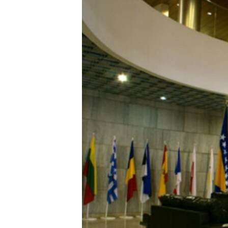
ISPRIČAJ MI
DNEVNO@RSE
SPECIJALI RSE
VIŠE OD NASLOVA
GENOCID U SREBRENICI
POPLAVE I KLIZIŠTA U BIH 2024.
TV LIBERTY
POST SCRIPTUM
MOJA EVROPA
TRI DECENIJE OD RATA U BIH
SVE KARTE DEJTONA
NASTANAK I RASPAD JUGOSLAVIJE