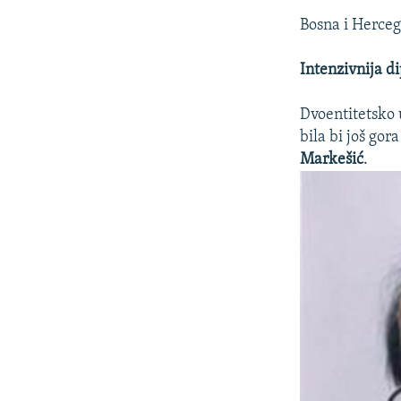
Bosna i Herceg
Intenzivnija d
Dvoentitetsko u
bila bi još go
Markešić
.