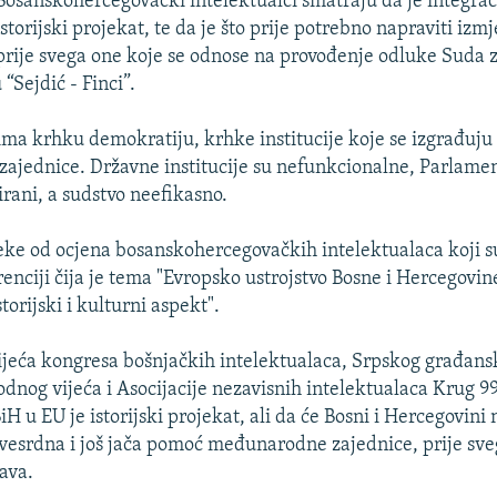
Bosanskohercegovački intelektualci smatraju da je integrac
istorijski projekat, te da je što prije potrebno napraviti izm
prije svega one koje se odnose na provođenje odluke Suda z
 “Sejdić - Finci”.
 ima krhku demokratiju, krhke institucije koje se izgrađuj
jednice. Državne institucije su nefunkcionalne, Parlament
irani, a sudstvo neefikasno.
ke od ocjena bosanskohercegovačkih intelektualaca koji su
nciji čija je tema "Evropsko ustrojstvo Bosne i Hercegovine 
orijski i kulturni aspekt".
ijeća kongresa bošnjačkih intelektualaca, Srpskog građans
dnog vijeća i Asocijacije nezavisnih intelektualaca Krug 9
BiH u EU je istorijski projekat, ali da će Bosni i Hercegovini
svesrdna i još jača pomoć međunarodne zajednice, prije sve
ava.