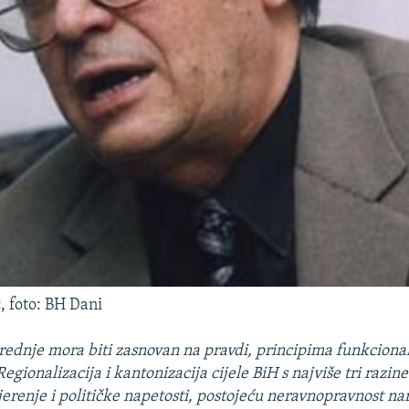
 foto: BH Dani
ednje mora biti zasnovan na pravdi, principima funkcional
Regionalizacija i kantonizacija cijele BiH s najviše tri razin
jerenje i političke napetosti, postojeću neravnopravnost na