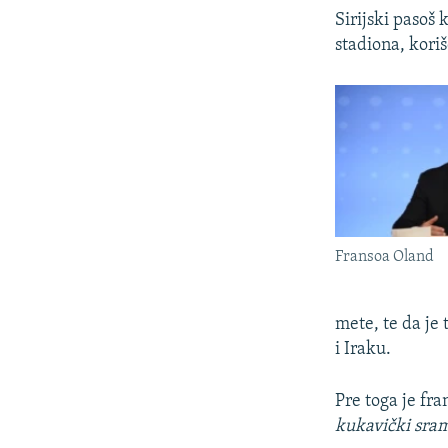
Sirijski pasoš
stadiona, koriš
Fransoa Oland
mete, te da je
i Iraku.
Pre toga je fr
kukavički sram