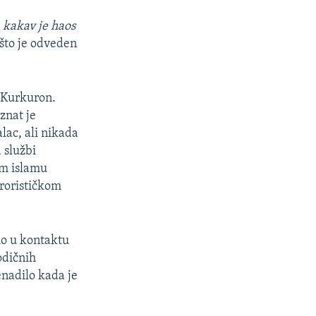
m kakav je haos
 što je odveden
 Kurkuron.
znat je
alac, ali nikada
 službi
om islamu
erorističkom
io u kontaktu
odičnih
enadilo kada je