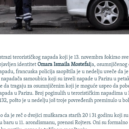
istrazi terorističkog napada koji je 13. novembra šokirao sve
bjavljen identitet
Omara Ismaila Mostefai
ja, osumnjičenog 
padu, francuska policija saopštila je u nedelju uveče da je
ce napadača samoubica koji su izveli napade u Parizu u peta
de da tragaju za osumnjičenim koji je moguće uspeo da po
napada u Parizu. Broj poginulih u terorističkim napadima u 
 132, pošto je u nedelju još troje povređenih preminulo u b
o da je reč o dvojici muškaraca starih 20 i 31 godinu koji s
 u baru u 11. arondismanu, prenosi Rojters. Oni su formalno