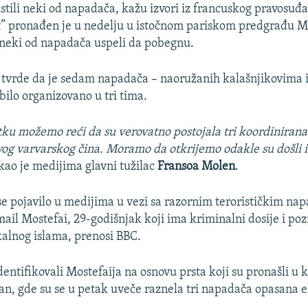
istili neki od napadača, kažu izvori iz francuskog pravosuđa
t” pronađen je u nedelju u istočnom pariskom predgrađu Mo
 neki od napadača uspeli da pobegnu.
i tvrde da je sedam napadača – naoružanih kalašnjikovima 
bilo organizovano u tri tima.
ku možemo reći da su verovatno postojala tri koordinirana 
 ovog varvarskog čina. Moramo da otkrijemo odakle su došli i
ekao je medijima glavni tužilac
Fransoa Molen
.
se pojavilo u medijima u vezi sa razornim terorističkim na
mail Mostefai, 29-godišnjak koji ima kriminalni dosije i poz
ikalnog islama, prenosi BBC.
 identifikovali Mostefaija na osnovu prsta koji su pronašli u
an, gde su se u petak uveče raznela tri napadača opasana 