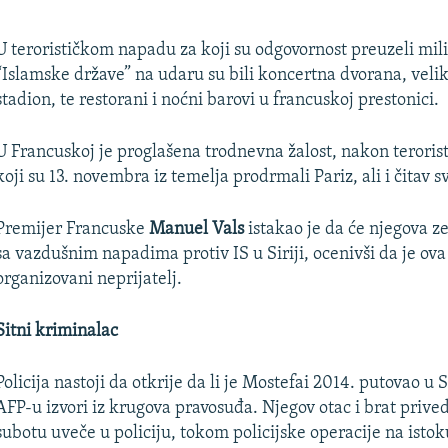
U terorističkom napadu za koji su odgovornost preuzeli mili
“Islamske države” na udaru su bili koncertna dvorana, velik
stadion, te restorani i noćni barovi u francuskoj prestonici.
U Francuskoj je proglašena trodnevna žalost, nakon teroris
koji su 13. novembra iz temelja prodrmali Pariz, ali i čitav s
Premijer Francuske
Manuel Vals
istakao je da će njegova z
sa vazdušnim napadima protiv IS u Siriji, ocenivši da je ov
organizovani neprijatelj.
Sitni kriminalac
Policija nastoji da otkrije da li je Mostefai 2014. putovao u Si
AFP-u izvori iz krugova pravosuđa. Njegov otac i brat prive
subotu uveče u policiju, tokom policijske operacije na isto