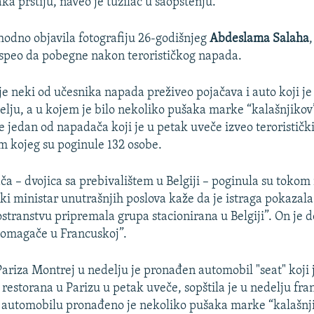
ka prstiju, naveo je tužilac u saopštenju.
thodno objavila fotografiju 26-godišnjeg
Abdeslama Salaha
speo da pobegne nakon terorističkog napada.
e neki od učesnika napada preživeo pojačava i auto koji je 
elju, a u kojem je bilo nekoliko pušaka marke “kalašnjikov”
je jedan od napadača koji je u petak uveče izveo terorističk
om kojeg su poginule 132 osobe.
 – dvojica sa prebivalištem u Belgiji – poginula su tokom
ki ministar unutrašnjih poslova kaže da je istraga pokazala
stranstvu pripremala grupa stacionirana u Belgiji”. On je d
pomagače u Francuskoj”.
ariza Montrej u nedelju je pronađen automobil "seat" koji 
restorana u Parizu u petak uveče, sopštila je u nedelju fran
automobilu pronađeno je nekoliko pušaka marke “kalašnji