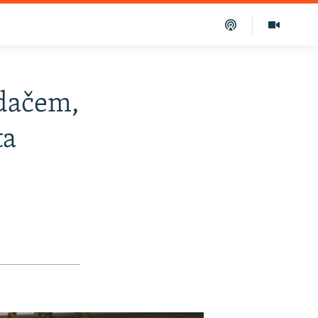
adačem,
ta