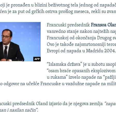
 koji je pronađen u blizini beživotnog tela jednog od napada
ćen je za put od grčkih ostrva prošlog meseca, rekli su zvan
Francuski predsednik
Fransoa Ola
vanredno stanje nakon najtežih na
Francuskoj od okončanja Drugog sv
Ovo je takođe najsmrtonosniji teror
Evropi od napada u Madridu 2004
“Islamska država” je u subotu saopš
“osam braće opasanih eksplozivom
u rukama” izvelo napade na “pažlji
 to odgovor na učešće Francuske u vazdušne napade na milita
ancuski predsednik Oland izjavio da je njegova zemlja
“napa
an i nasilan način”
.