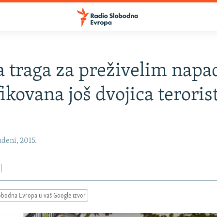
ja traga za preživelim nap
fikovana još dvojica teroris
deni, 2015.
obodna Evropa u vaš Google izvor