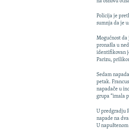
na osnovu otisa
Policija je pre
sumnja da je u
Mogućnost da j
pronašla u ned
identifikovan 
Parizu, prilik
Sedam napadača
petak. Francus
napadače u ino
grupa “imala 
U predgradju P
napade na dva 
U napuštenom 