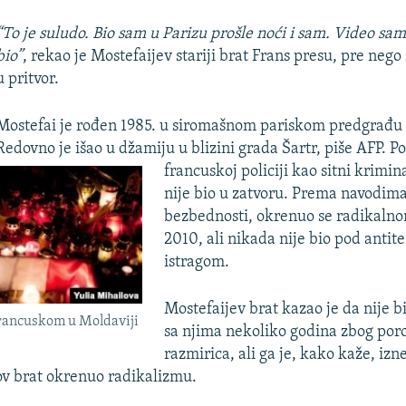
“To je suludo. Bio sam u Parizu prošle noći i sam. Video sa
bio”
, rekao je Mostefaijev stariji brat Frans presu, pre nego
u pritvor.
Mostefai je rođen 1985. u siromašnom pariskom predgrađu
Redovno je išao u džamiju u blizini grada Šartr, piše AFP. Po
francuskoj policiji kao sitni krimin
nije bio u zatvoru. Prema navodima
bezbednosti, okrenuo se radikaln
2010, ali nikada nije bio pod antit
istragom.
Mostefaijev brat kazao je da nije b
Francuskom u Moldaviji
sa njima nekoliko godina zbog por
razmirica, ali ga je, kako kaže, izn
ov brat okrenuo radikalizmu.