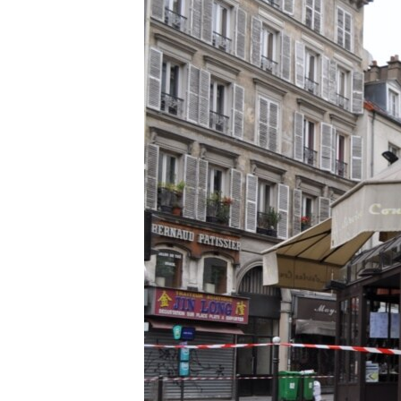
ISPRIČAJ MI
DNEVNO@RSE
SPECIJALI RSE
VIŠE OD NASLOVA
GENOCID U SREBRENICI
POPLAVE I KLIZIŠTA U BIH 2024.
TV LIBERTY
POST SCRIPTUM
MOJA EVROPA
TRI DECENIJE OD RATA U BIH
SVE KARTE DEJTONA
NASTANAK I RASPAD JUGOSLAVIJE