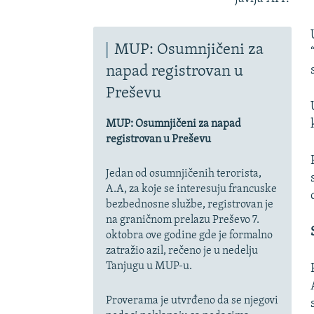
MUP: Osumnjičeni za
napad registrovan u
Preševu
MUP: Osumnjičeni za napad
registrovan u Preševu
Jedan od osumnjičenih terorista,
A.A, za koje se interesuju francuske
bezbednosne službe, registrovan je
na graničnom prelazu Preševo 7.
oktobra ove godine gde je formalno
zatražio azil, rečeno je u nedelju
Tanjugu u MUP-u.
Proverama je utvrđeno da se njegovi