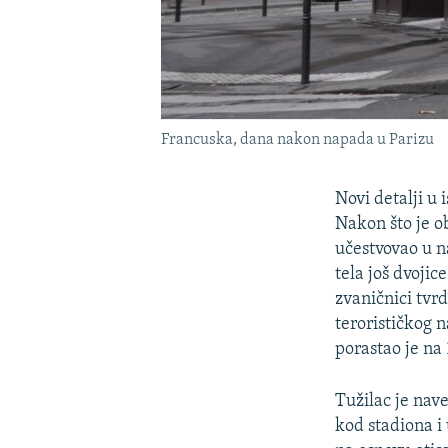
Francuska, dana nakon napada u Parizu
Novi detalji u 
Nakon što je o
učestvovao u na
tela još dvoji
zvaničnici tvr
terorističkog 
porastao je na
Tužilac je nave
kod stadiona i