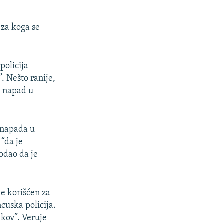
, za koga se
policija
. Nešto ranije,
i napad u
 napada u
 “da je
odao da je
je korišćen za
cuska policija.
kov”. Veruje