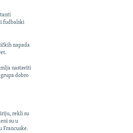
tanti
i fudbalski
tičkih napada
vet.
emlja nastaviti
a grupa dobro
riju, rekli su
deni su u
ku Francuske.