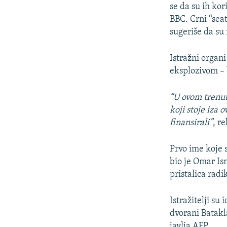
se da su ih kor
BBC. Crni “sea
sugeriše da su
Istražni organ
eksplozivom – 
“U ovom trenut
koji stoje iza
finansirali”
, r
Prvo ime koje 
bio je Omar Is
pristalica rad
Istražitelji su
dvorani Batakl
javlja AFP.