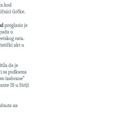
ča kod
ičnici Grčke.
nd
proglasio je
pada u
etskog rata.
istički akt u
.
tila da je
 i sa puškama
vo izabrane”
nte IS u Siriji
dnuta na