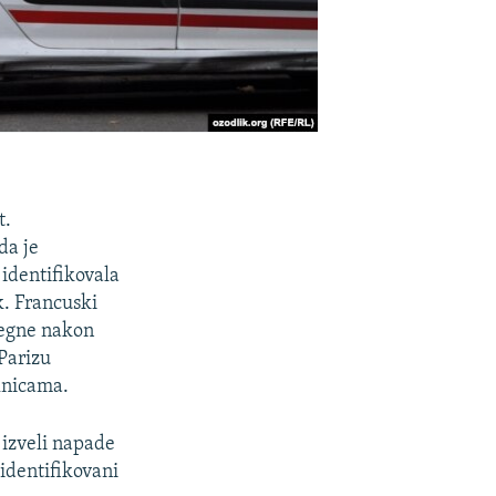
t.
da je
 identifikovala
k. Francuski
begne nakon
Parizu
olnicama.
u izveli napade
 identifikovani