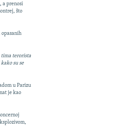
, a prenosi
ntrej, što
i opasanih
tima terorista
 kako su se
padom u Parizu
nat je kao
 koncernoj
eksplozivom,