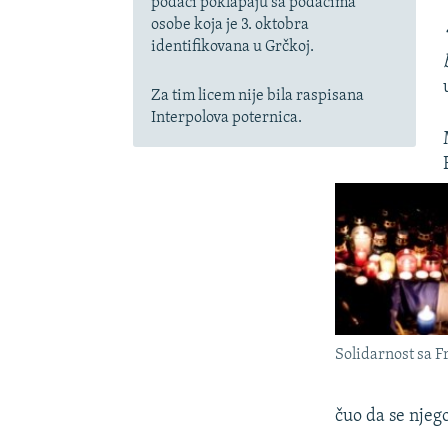
podaci poklapaju sa podacima
osobe koja je 3. oktobra
identifikovana u Grčkoj.
Za tim licem nije bila raspisana
Interpolova poternica.
Solidarnost sa 
čuo da se njeg