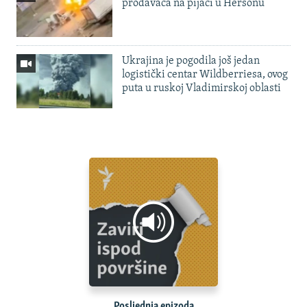
prodavača na pijaci u Hersonu
Ukrajina je pogodila još jedan
logistički centar Wildberriesa, ovog
puta u ruskoj Vladimirskoj oblasti
Posljednja epizoda