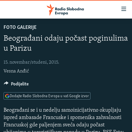
Dostupni
linkovi
Pređite
FOTO GALERIJE
na
VIJESTI
Beograđani odaju počast poginulima
glavni
BOSNA I HERCEGOVINA
sadržaj
u Parizu
SLUŠAJTE
SRBIJA
Pređite
na
15. novembar/studeni, 2015.
KOSOVO
glavnu
YouTube Music
Vesna Anđić
CRNA GORA
navigaciju
Pređite
VIZUELNO
Podijelite
Spotify
na
PODCASTI
VIDEO
pretragu
Dodajte Radio Slobodna Evropa u vaš Google izvor
RAT U UKRAJINI
FOTOGALERIJE
YouTube
Beograđani se i u nedelju samoinicijativno okupljaju
KINA NA BALKANU
INFOGRAFIKE
ispred ambasade Francuske i spomenika zahvalnosti
Francuskoj gde paljenjem sveća odaju počast
Pratite
RSE PRIČE IZ SVIJETA