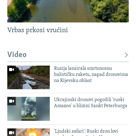
Vrbas prkosi vrućini
Video
Rusija lansirala smrtonosnu
balističku raketu, napad dronovima
na Kijevsku oblast
Ukrajinski dronovi pogodili 'ruski
Amazon' u blizini Sankt Peterburga
'Ljudski safari': Ruski dron lovi