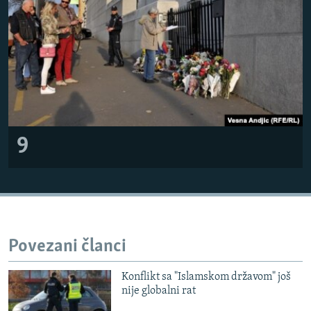
9
Povezani članci
Konflikt sa "Islamskom državom" još
nije globalni rat