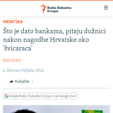
Dostupni
linkovi
Pređite
HRVATSKA
na
VIJESTI
Što je dato bankama, pitaju dužnici
glavni
BOSNA I HERCEGOVINA
sadržaj
nakon nagodbe Hrvatske oko
SRBIJA
Pređite
'švicaraca'
na
KOSOVO
glavnu
Enis Zebić
CRNA GORA
navigaciju
Pređite
2. februar/veljača, 2021.
VIZUELNO
na
PODCASTI
VIDEO
Podijelite
pretragu
RAT U UKRAJINI
FOTOGALERIJE
Dodajte Radio Slobodna Evropa u vaš Google izvor
KINA NA BALKANU
INFOGRAFIKE
RSE PRIČE IZ SVIJETA