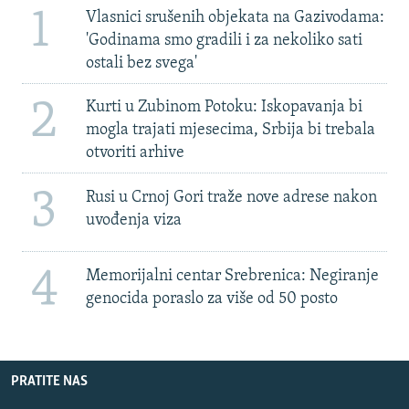
1
Vlasnici srušenih objekata na Gazivodama:
'Godinama smo gradili i za nekoliko sati
ostali bez svega'
2
Kurti u Zubinom Potoku: Iskopavanja bi
mogla trajati mjesecima, Srbija bi trebala
otvoriti arhive
3
Rusi u Crnoj Gori traže nove adrese nakon
uvođenja viza
4
Memorijalni centar Srebrenica: Negiranje
genocida poraslo za više od 50 posto
PRATITE NAS