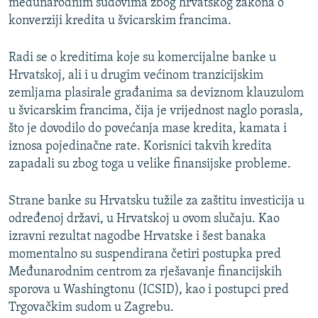
međunarodnim sudovima zbog hrvatskog zakona o
konverziji kredita u švicarskim francima.
Radi se o kreditima koje su komercijalne banke u
Hrvatskoj, ali i u drugim većinom tranzicijskim
zemljama plasirale građanima sa deviznom klauzulom
u švicarskim francima, čija je vrijednost naglo porasla,
što je dovodilo do povećanja mase kredita, kamata i
iznosa pojedinačne rate. Korisnici takvih kredita
zapadali su zbog toga u velike finansijske probleme.
Strane banke su Hrvatsku tužile za zaštitu investicija u
određenoj državi, u Hrvatskoj u ovom slučaju. Kao
izravni rezultat nagodbe Hrvatske i šest banaka
momentalno su suspendirana četiri postupka pred
Međunarodnim centrom za rješavanje financijskih
sporova u Washingtonu (ICSID), kao i postupci pred
Trgovačkim sudom u Zagrebu.