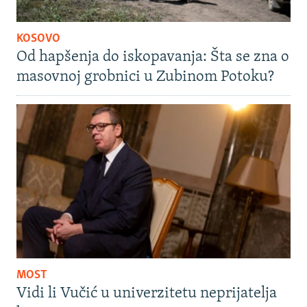
KOSOVO
Od hapšenja do iskopavanja: Šta se zna o
masovnoj grobnici u Zubinom Potoku?
MOST
Vidi li Vučić u univerzitetu neprijatelja