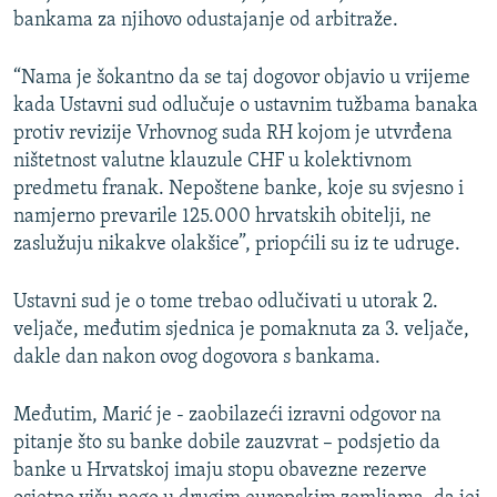
bankama za njihovo odustajanje od arbitraže.
“Nama je šokantno da se taj dogovor objavio u vrijeme
kada Ustavni sud odlučuje o ustavnim tužbama banaka
protiv revizije Vrhovnog suda RH kojom je utvrđena
ništetnost valutne klauzule CHF u kolektivnom
predmetu franak. Nepoštene banke, koje su svjesno i
namjerno prevarile 125.000 hrvatskih obitelji, ne
zaslužuju nikakve olakšice”, priopćili su iz te udruge.
Ustavni sud je o tome trebao odlučivati u utorak 2.
veljače, međutim sjednica je pomaknuta za 3. veljače,
dakle dan nakon ovog dogovora s bankama.
Međutim, Marić je - zaobilazeći izravni odgovor na
pitanje što su banke dobile zauzvrat – podsjetio da
banke u Hrvatskoj imaju stopu obavezne rezerve