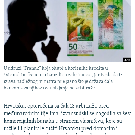
ISPRIČAJ MI
DNEVNO@RSE
SPECIJALI RSE
VIŠE OD NASLOVA
PRATITE NAS
GENOCID U SREBRENICI
POPLAVE I KLIZIŠTA U BIH 2024.
U udruzi “Franak” koja okuplja korisnike kredita u
TV LIBERTY
Sve RFE/RL stranice
švicarskim francima izrazili su zabrinutost, jer tvrde da iz
POST SCRIPTUM
izjava nadležnog ministra nije jasno što je država dala
bankama za njihovo odustajanje od arbitraže
MOJA EVROPA
TRI DECENIJE OD RATA U BIH
Hrvatska, opterećena sa čak 13 arbitraža pred
međunarodnim tijelima, izvansudski se nagodila sa šest
SVE KARTE DEJTONA
komercijalnih banaka u stranom vlasništvu, koje su
NASTANAK I RASPAD JUGOSLAVIJE
tužile ili planirale tužiti Hrvatsku pred domaćim i