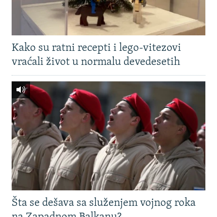
Kako su ratni recepti i lego-vitezovi
vraćali život u normalu devedesetih
Šta se dešava sa služenjem vojnog roka