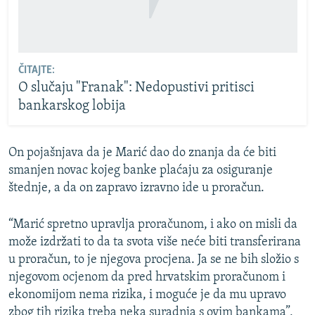
ČITAJTE:
O slučaju "Franak": Nedopustivi pritisci
bankarskog lobija
On pojašnjava da je Marić dao do znanja da će biti
smanjen novac kojeg banke plaćaju za osiguranje
štednje, a da on zapravo izravno ide u proračun.
“Marić spretno upravlja proračunom, i ako on misli da
može izdržati to da ta svota više neće biti transferirana
u proračun, to je njegova procjena. Ja se ne bih složio s
njegovom ocjenom da pred hrvatskim proračunom i
ekonomijom nema rizika, i moguće je da mu upravo
zbog tih rizika treba neka suradnja s ovim bankama”,