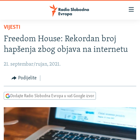
Dostupni
linkovi
Pređite
VIJESTI
na
VIJESTI
Freedom House: Rekordan broj
glavni
BOSNA I HERCEGOVINA
sadržaj
hapšenja zbog objava na internetu
SRBIJA
Pređite
na
21. septembar/rujan, 2021.
KOSOVO
glavnu
CRNA GORA
Podijelite
navigaciju
Pređite
VIZUELNO
na
Dodajte Radio Slobodna Evropa u vaš Google izvor
PODCASTI
VIDEO
pretragu
RAT U UKRAJINI
FOTOGALERIJE
KINA NA BALKANU
INFOGRAFIKE
RSE PRIČE IZ SVIJETA