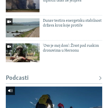
toplotni talas ne jenjava
Dunav testira energetsku stabilnost
država kroz koje protiče
'Ovo je moj dom': Život pod ruskim
dronovima u Hersonu
Podcasti