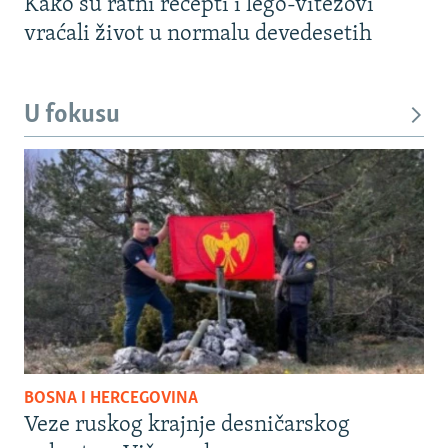
Kako su ratni recepti i lego-vitezovi
vraćali život u normalu devedesetih
U fokusu
BOSNA I HERCEGOVINA
Veze ruskog krajnje desničarskog