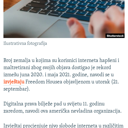
ISPRIČAJ MI
DNEVNO@RSE
SPECIJALI RSE
VIŠE OD NASLOVA
PRATITE NAS
Ilustrativna fotografija
GENOCID U SREBRENICI
POPLAVE I KLIZIŠTA U BIH 2024.
Broj zemalja u kojima su korisnici interneta hapšeni i
TV LIBERTY
maltretirani zbog svojih objava dostigao je rekord
Sve RFE/RL stranice
izmešu juna 2020. i maja 2021. godine, navodi se u
POST SCRIPTUM
izvještaju
Freedom Housea objavljenom u utorak (21.
MOJA EVROPA
septembar).
TRI DECENIJE OD RATA U BIH
Digitalna prava bilježe pad u svijetu 11. godinu
SVE KARTE DEJTONA
zaredom, navodi ova američka nevladina organizacija.
NASTANAK I RASPAD JUGOSLAVIJE
Izvještaj procjenjuje nivo slobode interneta u različitim