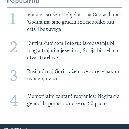
Popularno
1
Vlasnici srušenih objekata na Gazivodama:
'Godinama smo gradili i za nekoliko sati
ostali bez svega'
2
Kurti u Zubinom Potoku: Iskopavanja bi
mogla trajati mjesecima, Srbija bi trebala
otvoriti arhive
3
Rusi u Crnoj Gori traže nove adrese nakon
uvođenja viza
4
Memorijalni centar Srebrenica: Negiranje
genocida poraslo za više od 50 posto