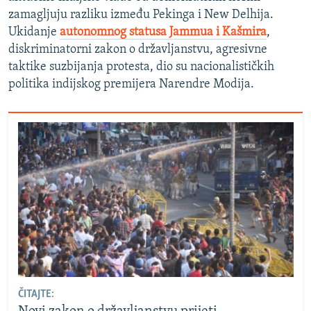
zamagljuju razliku između Pekinga i New Delhija.
Ukidanje
autonomnog statusa Jammua i Kašmira
,
diskriminatorni zakon o državljanstvu, agresivne
taktike suzbijanja protesta, dio su nacionalističkih
politika indijskog premijera Narendre Modija.
ČITAJTE: