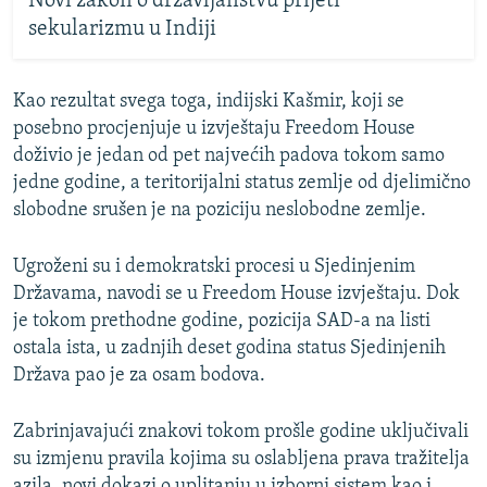
Novi zakon o državljanstvu prijeti
sekularizmu u Indiji
Kao rezultat svega toga, indijski Kašmir, koji se
posebno procjenjuje u izvještaju Freedom House
doživio je jedan od pet najvećih padova tokom samo
jedne godine, a teritorijalni status zemlje od djelimično
slobodne srušen je na poziciju neslobodne zemlje.
Ugroženi su i demokratski procesi u Sjedinjenim
Državama, navodi se u Freedom House izvještaju. Dok
je tokom prethodne godine, pozicija SAD-a na listi
ostala ista, u zadnjih deset godina status Sjedinjenih
Država pao je za osam bodova.
Zabrinjavajući znakovi tokom prošle godine uključivali
su izmjenu pravila kojima su oslabljena prava tražitelja
azila, novi dokazi o uplitanju u izborni sistem kao i