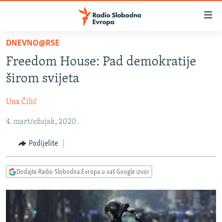
Dostupni
linkovi
Pređite
DNEVNO@RSE
na
VIJESTI
Freedom House: Pad demokratije
glavni
BOSNA I HERCEGOVINA
sadržaj
širom svijeta
SRBIJA
Pređite
na
Una Čilić
KOSOVO
glavnu
4. mart/ožujak, 2020.
CRNA GORA
navigaciju
Pređite
VIZUELNO
Podijelite
na
PODCASTI
VIDEO
pretragu
Dodajte Radio Slobodna Evropa u vaš Google izvor
RAT U UKRAJINI
FOTOGALERIJE
KINA NA BALKANU
INFOGRAFIKE
RSE PRIČE IZ SVIJETA