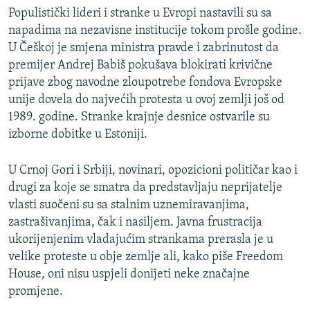
Populistički lideri i stranke u Evropi nastavili su sa
napadima na nezavisne institucije tokom prošle godine.
U Češkoj je smjena ministra pravde i zabrinutost da
premijer Andrej Babiš pokušava blokirati krivične
prijave zbog navodne zloupotrebe fondova Evropske
unije dovela do najvećih protesta u ovoj zemlji još od
1989. godine. Stranke krajnje desnice ostvarile su
izborne dobitke u Estoniji.
U Crnoj Gori i Srbiji, novinari, opozicioni političar kao i
drugi za koje se smatra da predstavljaju neprijatelje
vlasti suočeni su sa stalnim uznemiravanjima,
zastrašivanjima, čak i nasiljem. Javna frustracija
ukorijenjenim vladajućim strankama prerasla je u
velike proteste u obje zemlje ali, kako piše Freedom
House, oni nisu uspjeli donijeti neke značajne
promjene.