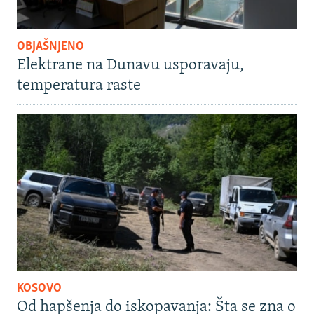
OBJAŠNJENO
Elektrane na Dunavu usporavaju,
temperatura raste
KOSOVO
Od hapšenja do iskopavanja: Šta se zna o