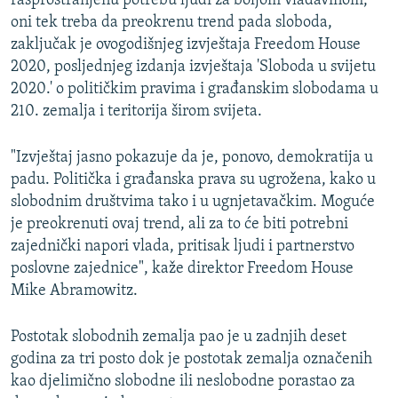
rasprostranjenu potrebu ljudi za boljom vladavinom,
oni tek treba da preokrenu trend pada sloboda,
zaključak je ovogodišnjeg izvještaja Freedom House
2020, posljednjeg izdanja izvještaja 'Sloboda u svijetu
2020.' o političkim pravima i građanskim slobodama u
210. zemalja i teritorija širom svijeta.
"Izvještaj jasno pokazuje da je, ponovo, demokratija u
padu. Politička i građanska prava su ugrožena, kako u
slobodnim društvima tako i u ugnjetavačkim. Moguće
je preokrenuti ovaj trend, ali za to će biti potrebni
zajednički napori vlada, pritisak ljudi i partnerstvo
poslovne zajednice", kaže direktor Freedom House
Mike Abramowitz.
Postotak slobodnih zemalja pao je u zadnjih deset
godina za tri posto dok je postotak zemalja označenih
kao djelimično slobodne ili neslobodne porastao za