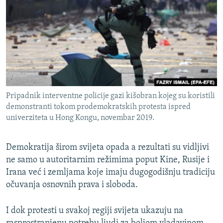
ISPRIČAJ MI
DNEVNO@RSE
SPECIJALI RSE
VIŠE OD NASLOVA
PRATITE NAS
GENOCID U SREBRENICI
Pripadnik interventne policije gazi kišobran kojeg su koristili
POPLAVE I KLIZIŠTA U BIH 2024.
demonstranti tokom prodemokratskih protesta ispred
TV LIBERTY
Sve RFE/RL stranice
univerziteta u Hong Kongu, novembar 2019.
POST SCRIPTUM
Demokratija širom svijeta opada a rezultati su vidljivi
MOJA EVROPA
ne samo u autoritarnim režimima poput Kine, Rusije i
TRI DECENIJE OD RATA U BIH
Irana već i zemljama koje imaju dugogodišnju tradiciju
očuvanja osnovnih prava i sloboda.
SVE KARTE DEJTONA
NASTANAK I RASPAD JUGOSLAVIJE
I dok protesti u svakoj regiji svijeta ukazuju na