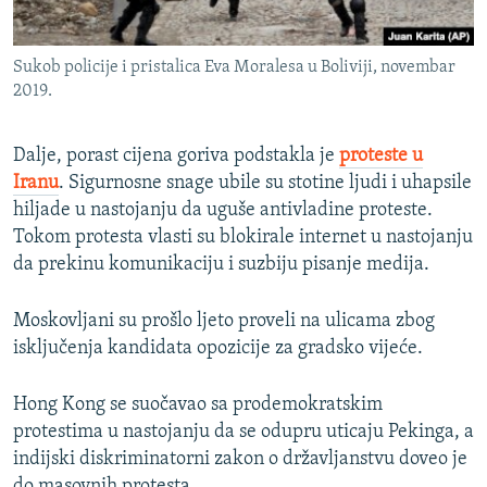
Sukob policije i pristalica Eva Moralesa u Boliviji, novembar
2019.
Dalje, porast cijena goriva podstakla je
proteste u
Iranu
. Sigurnosne snage ubile su stotine ljudi i uhapsile
hiljade u nastojanju da uguše antivladine proteste.
Tokom protesta vlasti su blokirale internet u nastojanju
da prekinu komunikaciju i suzbiju pisanje medija.
Moskovljani su prošlo ljeto proveli na ulicama zbog
isključenja kandidata opozicije za gradsko vijeće.
Hong Kong se suočavao sa prodemokratskim
protestima u nastojanju da se odupru uticaju Pekinga, a
indijski diskriminatorni zakon o državljanstvu doveo je
do masovnih protesta.