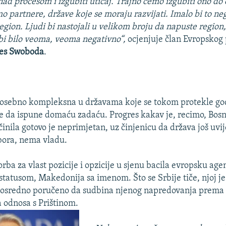
nad procesom i izgubiti uticaj. Trajno ćemo izgubiti ono do
mo partnere, države koje se moraju razvijati. Imalo bi to ne
egion. Ljudi bi nastojali u velikom broju da napuste region, 
 bi bilo veoma, veoma negativno“,
ocjenjuje član Evropskog
es Swoboda
.
 posebno kompleksna u državama koje se tokom protekle go
e da ispune domaću zadaću. Progres kakav je, recimo, Bosn
inila gotovo je neprimjetan, uz činjenicu da država još uvi
bora, nema vladu.
orba za vlast pozicije i opzicije u sjenu bacila evropsku ag
tatusom, Makedonija sa imenom. Što se Srbije tiče, njoj je
osredno poručeno da sudbina njenog napredovanja prema U
a odnosa s Prištinom.