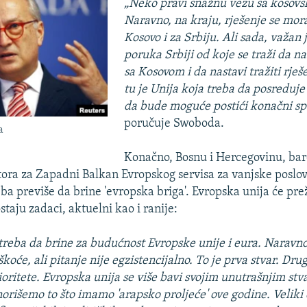
„Neko pravi snažnu vezu sa kosovs
Naravno, na kraju, rješenje se mora
Kosovo i za Srbiju. Ali sada, važan j
poruka Srbiji od koje se traži da n
sa Kosovom i da nastavi tražiti rješ
tu je Unija koja treba da posreduje
da bude moguće postići konačni s
poručuje Swoboda.
a
Konačno, Bosnu i Hercegovinu, ba
tora za Zapadni Balkan Evropskog servisa za vanjske poslo
ba previše da brine 'evropska briga'. Evropska unija će prež
staju zadaci, aktuelni kao i ranije:
 treba da brine za budućnost Evropske unije i eura. Naravn
škoće, ali pitanje nije egzistencijalno. To je prva stvar. Drug
ioritete. Evropska unija se više bavi svojim unutrašnjim stv
orišemo to što imamo 'arapsko proljeće' ove godine. Veliki 