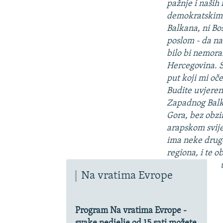
pažnje i naših
demokratskim 
Balkana, ni Bos
poslom - da na
bilo bi nemora
Hercegovina. S
put koji mi oč
Budite uvjereni
Zapadnog Balka
Gora, bez obzir
arapskom svijet
ima neke druge 
regiona, i te o
Na vratima Evrope
Program Na vratima Evrope -