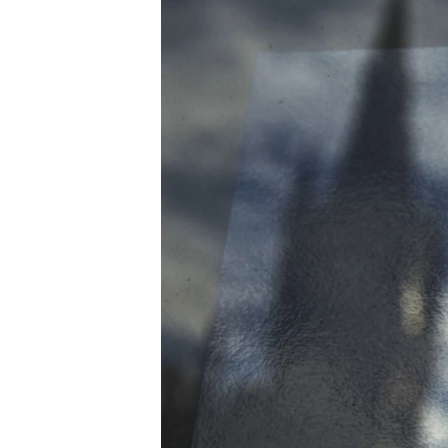
ISPRIČAJ MI
DNEVNO@RSE
SPECIJALI RSE
VIŠE OD NASLOVA
GENOCID U SREBRENICI
POPLAVE I KLIZIŠTA U BIH 2024.
TV LIBERTY
POST SCRIPTUM
MOJA EVROPA
TRI DECENIJE OD RATA U BIH
SVE KARTE DEJTONA
NASTANAK I RASPAD JUGOSLAVIJE