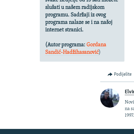
svake nedjelje od 15 sati možete
slušati u našem radijskom
programu. Sadržaji iz ovog
programa nalaze se i na našoj
internet stranici.
(Autor programa:
Gordana
Sandić-Hadžihasanović
)
Podijelite
Elvi
Novi
na s
1997