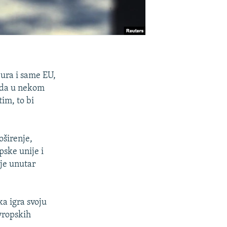
 eura i same EU,
sada u nekom
im, to bi
oširenje,
pske unije i
je unutar
ka igra svoju
evropskih