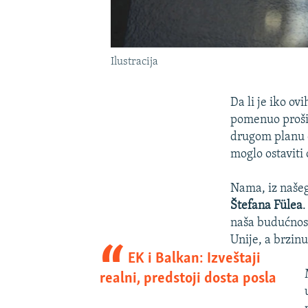
Ilustracija
Da li je iko ov
pomenuo prošir
drugom planu e
moglo ostaviti 
Nama, iz našeg
Štefana Fülea
.
naša budućnost
Unije, a brzin
EK i Balkan: Izveštaji
realni, predstoji dosta posla