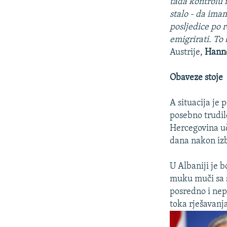
tada kontrolu 
stalo - da ima
posljedice po r
emigrirati. To
Austrije,
Hann
Obaveze stoje
A situacija je
posebno trudil
Hercegovina uč
dana nakon iz
U Albaniji je b
muku muči sa s
posredno i nep
toka rješavanj