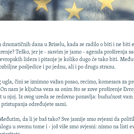
ih dramatičnih dana u Briselu, kada se radilo o biti i ne biti
enje? Teško, jer je - sasvim je jasno - agenda proširenja 
vropskih lidera i pitanje je koliko dugo će tako biti. Međut
ozbiljne posljedice i po jednu, ali i po drugu stranu.
 ugla, čini se iznimno važan posao, recimo, komesara za pr
 On nam je ključna veza sa onim što se zove proširenje Evro
 u njoj. Iz ovog ureda se redovno ponavlja: budućnost vam 
u pristupanja određujete sami.
Međutim, da li je baš tako? Sve jasnije smo svjesni da politi
ulogu u svemu tome i - još više smo svjesni: nismo na listi 