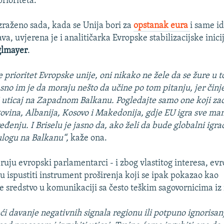
prioriteta.
izraženo sada, kada se Unija bori za
opstanak eura
i same i
ava, uvjerena je i analitičarka Evropske stabilizacijske inici
glmayer
.
e prioritet Evropske unije, oni nikako ne žele da se žure u 
asno im je da moraju nešto da učine po tom pitanju, jer činj
j uticaj na Zapadnom Balkanu. Pogledajte samo one koji zaos
ovina, Albanija, Kosovo i Makedonija, gdje EU igra sve ma
đenju. I Briselu je jasno da, ako želi da bude globalni igra
 ulogu na Balkanu“,
kaže ona.
ruju evropski parlamentarci - i zbog vlastitog interesa, ev
ku ispustiti instrument proširenja koji se ipak pokazao kao
je sredstvo u komunikaciji sa često teškim sagovornicima iz
i davanje negativnih signala regionu ili potpuno ignorisa