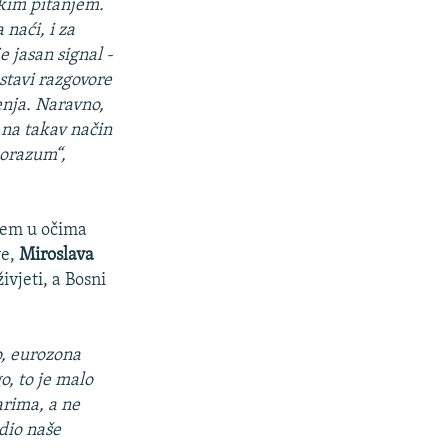
kim pitanjem.
 naći, i za
e jasan signal -
astavi razgovore
enja. Naravno,
 na takav način
porazum“,
rem u očima
ve,
Miroslava
ivjeti, a Bosni
o, eurozona
o, to je malo
arima, a ne
dio naše