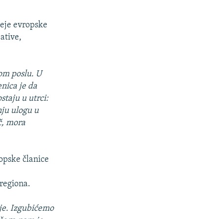
deje evropske
jative,
tom poslu. U
enica je da
taju u utrci:
nju ulogu u
č, mora
ropske članice
 regiona.
nje. Izgubićemo