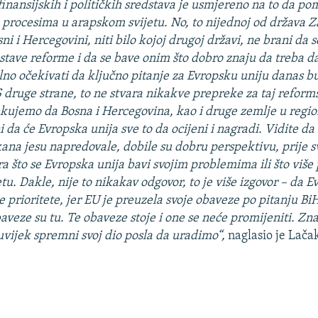
 finansijskih i političkih sredstava je usmjereno na to da 
procesima u arapskom svijetu. No, to nijednoj od država 
ni i Hercegovini, niti bilo kojoj drugoj državi, ne brani da 
stave reforme i da se bave onim što dobro znaju da treba d
lno očekivati da ključno pitanje za Evropsku uniju danas b
 druge strane, to ne stvara nikakve prepreke za taj reforms
ekujemo da Bosna i Hercegovina, kao i druge zemlje u regio
 da će Evropska unija sve to da ocijeni i nagradi. Vidite d
na jesu napredovale, dobile su dobru perspektivu, prije 
a što se Evropska unija bavi svojim problemima ili što više
u. Dakle, nije to nikakav odgovor, to je više izgovor – da E
prioritete, jer EU je preuzela svoje obaveze po pitanju BiH
baveze su tu. Te obaveze stoje i one se neće promijeniti. Zn
uvijek spremni svoj dio posla da uradimo“,
naglasio je Lača