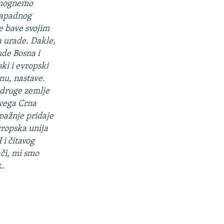
pomognemo
Zapadnog
se bave svojim
a urade. Dakle,
ude Bosna i
ki i evropski
nu, nastave.
a druge zemlje
svega Crna
 pažnje pridaje
vropska unija
 i čitavog
ači, mi smo
k.