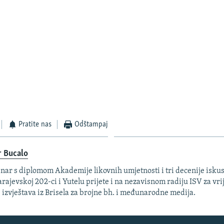
Pratite nas
Odštampaj
r Bucalo
nar s diplomom Akademije likovnih umjetnosti i tri decenije isku
arajevskoj 202-ci i Yutelu prijete i na nezavisnom radiju ISV za vri
. izvještava iz Brisela za brojne bh. i međunarodne medija.