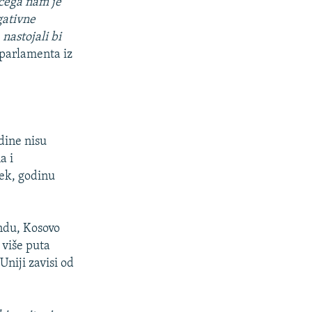
 čega nam je
gativne
nastojali bi
 parlamenta iz
dine nisu
a i
jek, godinu
endu, Kosovo
 više puta
niji zavisi od