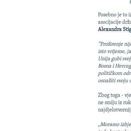
Posebno je to 
asocijacije drž
Alexandra Sti
“Proširenje nij
isto vrijeme, j
Unija gubi svo
Bosna i Herceg
političkom odre
osnažiti svoju
Zbog toga - vje
ne smiju iz ru
najdjelotvorni
„Moramo izbjeć