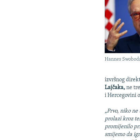
Hannes Swobod
izvršnog direk
Lajčaka,
ne tre
i Hercegovini o
„Prvo, niko ne
prolazi kroz te
promijenilo pr
smijemo da ign