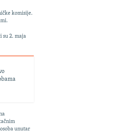
ničke komisije.
imi.
i su 2. maja
vo
sobama
 na
 tačnim
h osoba unutar