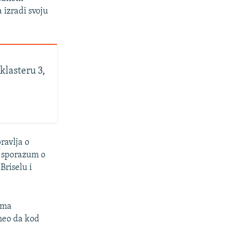
 izradi svoju
klasteru 3,
ravlja o
i sporazum o
Briselu i
ema
neo da kod