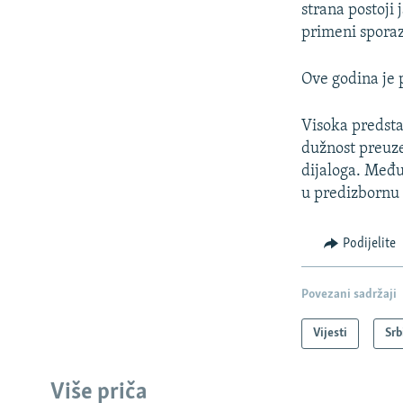
strana postoji
primeni spora
Ove godina je p
Visoka predsta
dužnost preuze
dijaloga. Među
u predizbornu 
Podijelite
Povezani sadržaji
Vijesti
Srb
Više priča