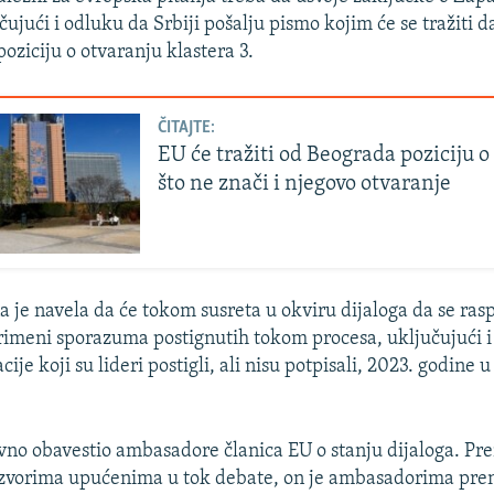
ujući i odluku da Srbiji pošalju pismo kojim će se tražiti da
oziciju o otvaranju klastera 3.
ČITAJTE:
EU će tražiti od Beograda poziciju o 
što ne znači i njegovo otvaranje
a je navela da će tokom susreta u okviru dijaloga da se rasp
imeni sporazuma postignutih tokom procesa, uključujući 
ije koji su lideri postigli, ali nisu potpisali, 2023. godine u 
vno obavestio ambasadore članica EU o stanju dijaloga. Pr
izvorima upućenima u tok debate, on je ambasadorima pre