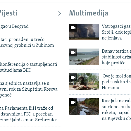
ijesti
Multimedija
igao u Beograd
Vatrogasci gas
Srbiji, dok topl
ne jenjava
taci pronađeni u trećoj
sovnoj grobnici u Zubinom
Dunav testira
stabilnost drž
koje protiče
konferencija o zastupljenosti
stitucijama BiH
'Ovo je moj dom
pod ruskim dr
na sjednica nastavlja se u
Hersonu
avni rok za Skupštinu Kosova
 ponoć
Rusija lansiral
smrtonosnu ba
ka Parlamenta BiH traže od
raketu, napad
edstavnika i PIC-a poseban
na Kijevsku ob
emorijalni centar Srebrenica