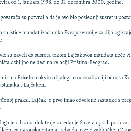
ira od 1. januara 1998. do 31. decembra 2000. godine.
govarača su potvrdila da je ovo bio poslednji susret u post
aku ističe mandat izaslanika Evropske unije za dijalog kra
e.
ković su naveli da susreta tokom Lajčakovog mandata neće viš
išta ozbiljno ne desi na relaciji Priština-Beograd.
jimi su u Briselu u okviru dijaloga o normalizaciji odnosa Ko
 sastanaka s Lajčakom
đenoj praksi, Lajčak je prvo imao odvojene sastanke s pr
.
loga je održana dok traje zasedanje Saveta opštih poslova,
dležni za evropska pitanja treba da usvoje zaključke o Za