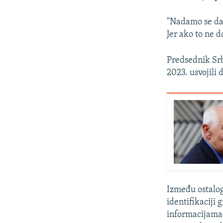
"Nadamo se da 
Jer ako to ne d
Predsednik Srb
2023. usvojili 
Između ostalog
identifikaciji
informacijama 