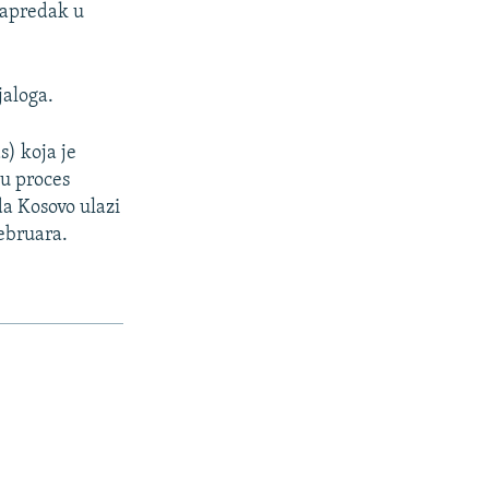
 napredak u
jaloga.
s) koja je
 u proces
a Kosovo ulazi
ebruara.