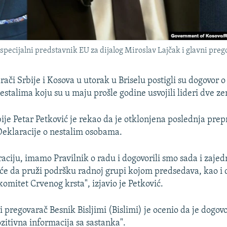
specijalni predstavnik EU za dijalog Miroslav Lajčak i glavni prego
ači Srbije i Kosova u utorak u Briselu postigli su dogovor 
estalima koju su u maju prošle godine usvojili lideri dve ze
ije Petar Petković je rekao da je otklonjena poslednja prep
Deklaracije o nestalim osobama.
ciju, imamo Pravilnik o radu i dogovorili smo sada i zaje
 će da pruži podršku radnoj grupi kojom predsedava, kao i 
mitet Crvenog krsta", izjavio je Petković.
i pregovarač Besnik Bisljimi (Bislimi) je ocenio da je dogov
zitivna informacija sa sastanka".