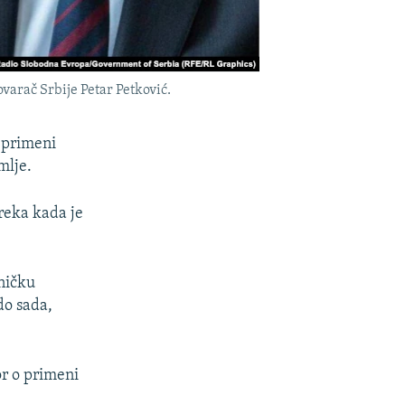
varač Srbije Petar Petković.
o primeni
mlje.
reka kada je
dničku
do sada,
or o primeni