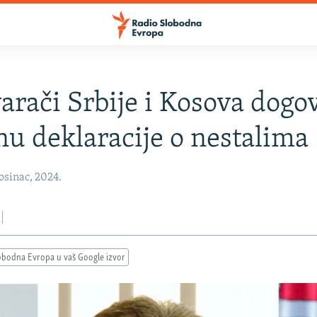
arači Srbije i Kosova dogov
u deklaracije o nestalima
osinac, 2024.
obodna Evropa u vaš Google izvor