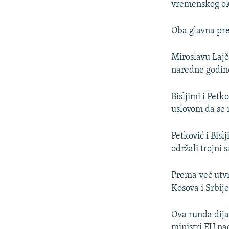
vremenskog okv
Oba glavna pre
Miroslavu Lajč
naredne godin
Bisljimi i Pet
uslovom da se n
Petković i Bisl
održali trojni
Prema već utvr
Kosova i Srbije
Ova runda dija
ministri EU na