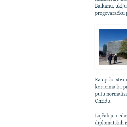
Balkanu, uključ
pregovaračku p
Evropska stran
koracima ka pr
putu normalizac
Ohridu.
Lajčak je neda
diplomatskih 