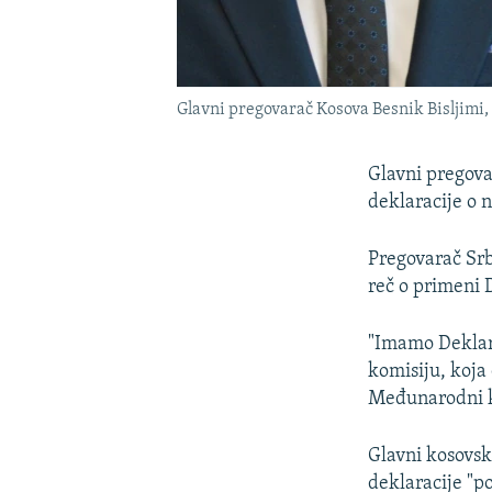
Glavni pregovarač Kosova Besnik Bisljimi, 
Glavni pregovar
deklaracije o n
Pregovarač Srb
reč o primeni 
"Imamo Deklara
komisiju, koja
Međunarodni ko
Glavni kosovsk
deklaracije "po