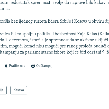
 jasan nedostatak spremnosti i volje da naprave bilo kakav
zuma.
rošla bez ijednog susreta lidera Srbije i Kosova u okviru di
vnica EU za spoljnu politiku i bezbednost Kaja Kalas (Kalla
la 1. decembra, izrazila je spremnost da se aktivno uključi
tim, mogući koraci nisu mogući pre ranog proleća budući d
kampanju za parlamentarne izbore koji će biti održani 9. f
Pratite nas
Odštampaj
ija
Kosovo