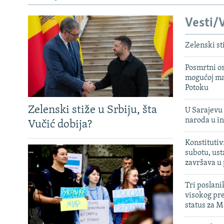
Vesti/V
Zelenski st
Posmrtni os
mogućoj ma
Potoku
Zelenski stiže u Srbiju, šta
U Sarajevu 
naroda u in
Vučić dobija?
Konstitutiv
subotu, ust
završava u
Tri poslani
visokog pr
status za M