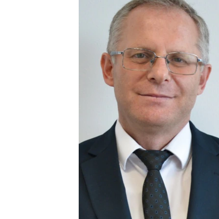
ISPRIČAJ MI
DNEVNO@RSE
SPECIJALI RSE
VIŠE OD NASLOVA
GENOCID U SREBRENICI
POPLAVE I KLIZIŠTA U BIH 2024.
TV LIBERTY
POST SCRIPTUM
MOJA EVROPA
TRI DECENIJE OD RATA U BIH
SVE KARTE DEJTONA
NASTANAK I RASPAD JUGOSLAVIJE