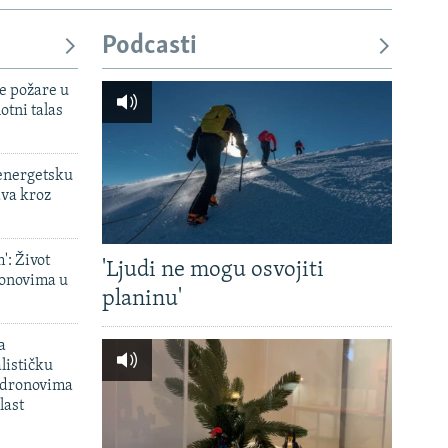
Podcasti
e požare u
otni talas
 energetsku
ava kroz
': Život
'Ljudi ne mogu osvojiti
onovima u
planinu'
a
lističku
 dronovima
last