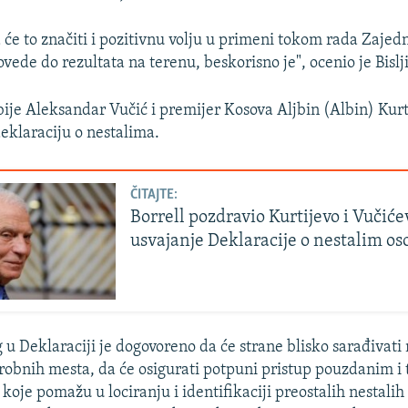
će to značiti i pozitivnu volju u primeni tokom rada Zajed
ovede do rezultata na terenu, beskorisno je", ocenio je Bislj
ije Aleksandar Vučić i premijer Kosova Aljbin (Albin) Kurt
deklaraciju o nestalima.
ČITAJTE:
Borrell pozdravio Kurtijevo i Vučiće
usvajanje Deklaracije o nestalim o
 u Deklaraciji je dogovoreno da će strane blisko sarađivati
 grobnih mesta, da će osigurati potpuni pristup pouzdanim i
koje pomažu u lociranju i identifikaciji preostalih nestali