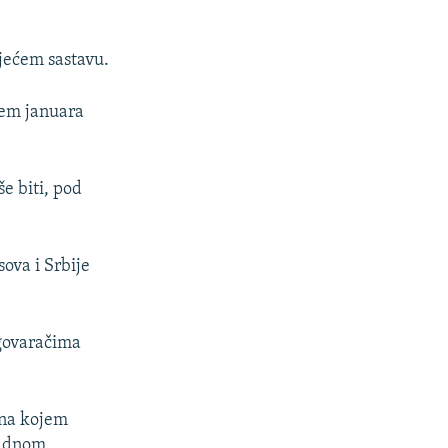
ojećem sastavu.
jem januara
e biti, pod
sova i Srbije
egovaračima
 na kojem
padnom