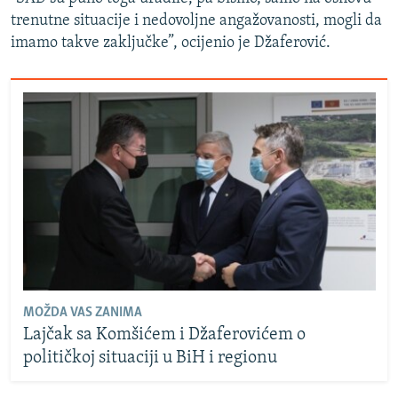
trenutne situacije i nedovoljne angažovanosti, mogli da
imamo takve zaključke”, ocijenio je Džaferović.
MOŽDA VAS ZANIMA
Lajčak sa Komšićem i Džaferovićem o
političkoj situaciji u BiH i regionu