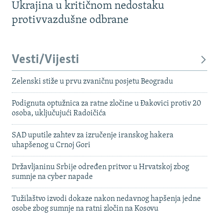
Ukrajina u kritičnom nedostaku
protivvazdušne odbrane
Vesti/Vijesti
Zelenski stiže u prvu zvaničnu posjetu Beogradu
Podignuta optužnica za ratne zločine u Đakovici protiv 20
osoba, uključujući Radoičića
SAD uputile zahtev za izručenje iranskog hakera
uhapšenog u Crnoj Gori
Državljaninu Srbije određen pritvor u Hrvatskoj zbog
sumnje na cyber napade
Tužilaštvo izvodi dokaze nakon nedavnog hapšenja jedne
osobe zbog sumnje na ratni zločin na Kosovu