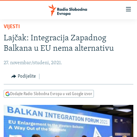
Dostupni
linkovi
Pređite
VIJESTI
na
VIJESTI
Lajčak: Integracija Zapadnog
glavni
BOSNA I HERCEGOVINA
sadržaj
Balkana u EU nema alternativu
SRBIJA
Pređite
na
27. novembar/studeni, 2021.
KOSOVO
glavnu
CRNA GORA
Podijelite
navigaciju
Pređite
VIZUELNO
na
Dodajte Radio Slobodna Evropa u vaš Google izvor
PODCASTI
VIDEO
pretragu
RAT U UKRAJINI
FOTOGALERIJE
KINA NA BALKANU
INFOGRAFIKE
RSE PRIČE IZ SVIJETA