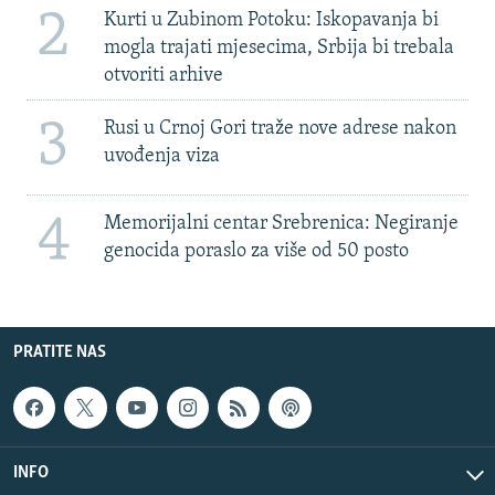
2
Kurti u Zubinom Potoku: Iskopavanja bi
mogla trajati mjesecima, Srbija bi trebala
otvoriti arhive
3
Rusi u Crnoj Gori traže nove adrese nakon
uvođenja viza
4
Memorijalni centar Srebrenica: Negiranje
genocida poraslo za više od 50 posto
PRATITE NAS
INFO