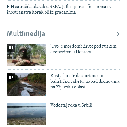
BiH zatražila ulazak u SEPA: Jeftiniji transferi novca iz
inostranstva korak bliže građanima
Multimedija
'Ovo je moj dom': Život pod ruskim
dronovima u Hersonu
Rusija lansirala smrtonosnu
balističku raketu, napad dronovima
na Kijevsku oblast
Vodostaj reka u Srbiji