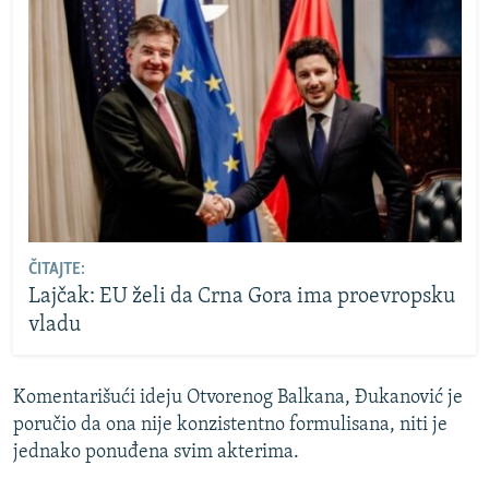
ČITAJTE:
Lajčak: EU želi da Crna Gora ima proevropsku
vladu
Komentarišući ideju Otvorenog Balkana, Đukanović je
poručio da ona nije konzistentno formulisana, niti je
jednako ponuđena svim akterima.