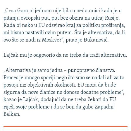
„Crna Gora ni jednom nije bila u nedoumici kada je u
pitanju evropski put, put bez obzira na uticaj Rusije.
Kada bi neko u EU odsvirao kraj za politiku proširenja,
mi bismo nastavili ovim putem. Šta je alternativa, da li
ovo što se nudi iz Moskve?“, pitao je Đukanović.
Lajčak mu je odgovorio da ne treba da traži alternativu.
„Alternativa je samo jedna – punopravno članstvo.
Proces je mnogo sporiji nego što smo se nadali ali za to
postoji niz objektivnih okolnosti. EU mora da bude
sigurna da nove članice ne donose dodatne probleme“,
kazao je Lajčak, dodajući da ne treba čekati da EU
riješi svoje probleme i da se boji da gube Zapadni
Balkan.