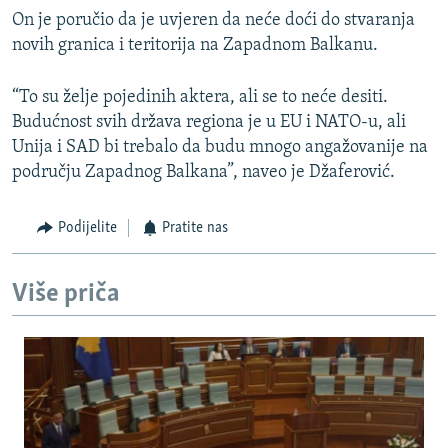
On je poručio da je uvjeren da neće doći do stvaranja
novih granica i teritorija na Zapadnom Balkanu.
“To su želje pojedinih aktera, ali se to neće desiti.
Budućnost svih država regiona je u EU i NATO-u, ali
Unija i SAD bi trebalo da budu mnogo angažovanije na
području Zapadnog Balkana”, naveo je Džaferović.
Podijelite
Pratite nas
Više priča