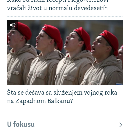
Kako su ratni recepti i lego-vitezovi
vraćali život u normalu devedesetih
Šta se dešava sa služenjem vojnog roka
na Zapadnom Balkanu?
U fokusu