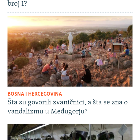
broj 1?
BOSNA I HERCEGOVINA
Šta su govorili zvaničnici, a šta se zna o
vandalizmu u Međugorju?