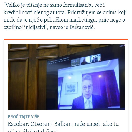
“Veliko je pitanje ne samo formulisanja, već i
kredibilnosti njenog autora. Pridružujem se onima koji
misle da je riječ o političkom marketingu, prije nego o
ozbiljnoj inicijativi”, naveo je Đukanović.
PROČITAJTE VIŠE
Escobar: Otvoreni Balkan neće uspeti ako tu
nije svih šest država