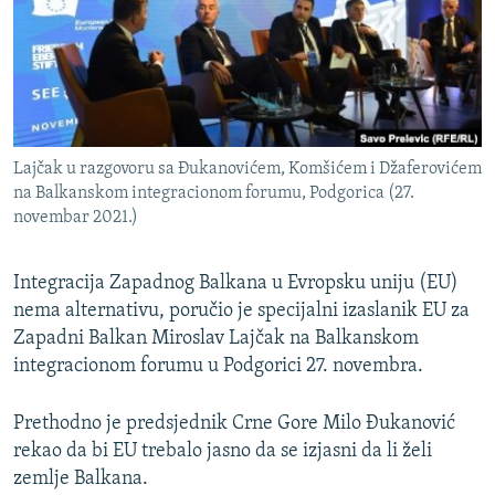
ISPRIČAJ MI
DNEVNO@RSE
SPECIJALI RSE
VIŠE OD NASLOVA
PRATITE NAS
Lajčak u razgovoru sa Đukanovićem, Komšićem i Džaferovićem
GENOCID U SREBRENICI
na Balkanskom integracionom forumu, Podgorica (27.
novembar 2021.)
POPLAVE I KLIZIŠTA U BIH 2024.
TV LIBERTY
Sve RFE/RL stranice
Integracija Zapadnog Balkana u Evropsku uniju (EU)
POST SCRIPTUM
nema alternativu, poručio je specijalni izaslanik EU za
Zapadni Balkan Miroslav Lajčak na Balkanskom
MOJA EVROPA
integracionom forumu u Podgorici 27. novembra.
TRI DECENIJE OD RATA U BIH
SVE KARTE DEJTONA
Prethodno je predsjednik Crne Gore Milo Đukanović
rekao da bi EU trebalo jasno da se izjasni da li želi
NASTANAK I RASPAD JUGOSLAVIJE
zemlje Balkana.