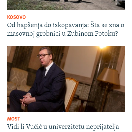
KOSOVO
Od hapšenja do iskopavanja: Šta se zna o
masovnoj grobnici u Zubinom Potoku?
MOST
Vidi li Vučić u univerzitetu neprijatelja