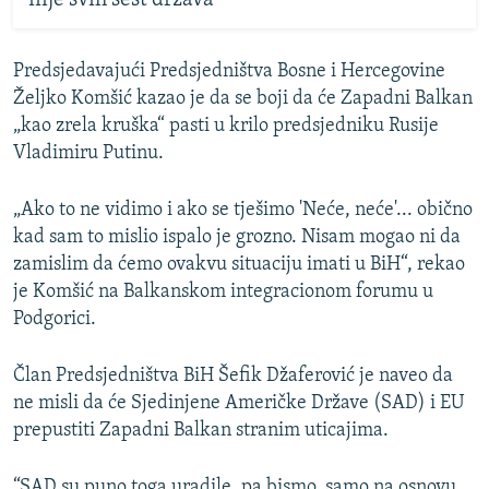
Predsjedavajući Predsjedništva Bosne i Hercegovine
Željko Komšić kazao je da se boji da će Zapadni Balkan
„kao zrela kruška“ pasti u krilo predsjedniku Rusije
Vladimiru Putinu.
„Ako to ne vidimo i ako se tješimo 'Neće, neće'... obično
kad sam to mislio ispalo je grozno. Nisam mogao ni da
zamislim da ćemo ovakvu situaciju imati u BiH“, rekao
je Komšić na Balkanskom integracionom forumu u
Podgorici.
Član Predsjedništva BiH Šefik Džaferović je naveo da
ne misli da će Sjedinjene Američke Države (SAD) i EU
prepustiti Zapadni Balkan stranim uticajima.
“SAD su puno toga uradile, pa bismo, samo na osnovu