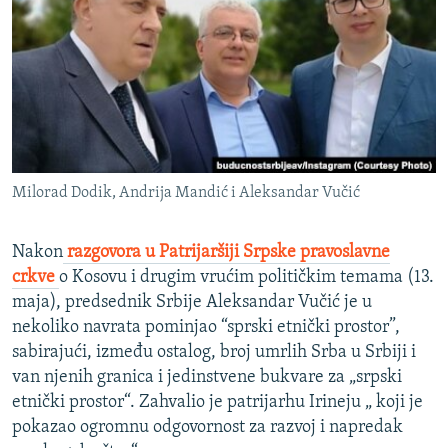
ISPRIČAJ MI
DNEVNO@RSE
SPECIJALI RSE
VIŠE OD NASLOVA
PRATITE NAS
GENOCID U SREBRENICI
Milorad Dodik, Andrija Mandić i Aleksandar Vučić
POPLAVE I KLIZIŠTA U BIH 2024.
TV LIBERTY
Sve RFE/RL stranice
Nakon
razgovora u Patrijaršiji Srpske pravoslavne
POST SCRIPTUM
crkve
o Kosovu i drugim vrućim političkim temama (13.
maja), predsednik Srbije Aleksandar Vučić je u
MOJA EVROPA
nekoliko navrata pominjao “sprski etnički prostor”,
TRI DECENIJE OD RATA U BIH
sabirajući, između ostalog, broj umrlih Srba u Srbiji i
van njenih granica i jedinstvene bukvare za „srpski
SVE KARTE DEJTONA
etnički prostor“. Zahvalio je patrijarhu Irineju „ koji je
NASTANAK I RASPAD JUGOSLAVIJE
pokazao ogromnu odgovornost za razvoj i napredak