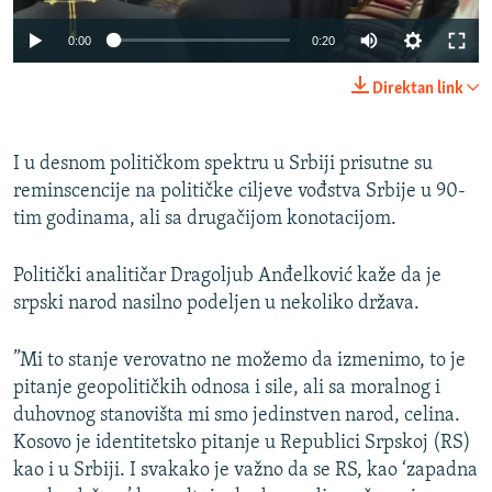
0:00
0:20
Direktan link
I u desnom političkom spektru u Srbiji prisutne su
reminscencije na političke ciljeve vođstva Srbije u 90-
tim godinama, ali sa drugačijom konotacijom.
Politički analitičar Dragoljub Anđelković kaže da je
srpski narod nasilno podeljen u nekoliko država.
”Mi to stanje verovatno ne možemo da izmenimo, to je
pitanje geopolitičkih odnosa i sile, ali sa moralnog i
duhovnog stanovišta mi smo jedinstven narod, celina.
Kosovo je identitetsko pitanje u Republici Srpskoj (RS)
kao i u Srbiji. I svakako je važno da se RS, kao ‘zapadna