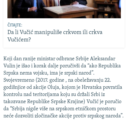
ČITAJTE:
Da li Vučić manipuliše crkvom ili crkva
Vučićem?
Koji dan ranije ministar odbrane Srbije Aleksandar
Vulin je išao i korak dalje poručivši da “ako Republika
Srpska nema vojsku, ima je srpski narod”.
Svojevremeno (2017. godine , na obeležavanju 22.
godišnjice od akcije Oluja, kojom je Hrvatska povratila
kontrolu nad teritorijama koju su držali Srbi iz
takozvane Republike Srpske Krajine) Vučić je poručio
da “Srbija nigde više na srpskom etničkom prostoru
neće dozvoliti zločinačke akcije protiv srpskog naroda”.