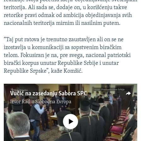
teritorija. Ali sada se, dodaje on, u korišćenju takve
retorike pravi odmak od ambicija objedinjavanja svih
nacionalnih teritorija mirnim ili nasilnim putem.
“Taj put ratova je trenutno zaustavljen ali on se ne
izostavlja u komunikaciji sa sopstvenim biračkim
telom. Fokusiran je na, pre svega, nacional patriotski
birački korpus unutar Republike Srbije i unutar
Republike Srpske”, kaže Komšić.
Vučić na zasedanju Sabora SPC
Izvor
Radio Slobodna Evropa
No media source currently available