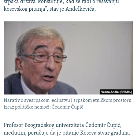
srpska država’ konsultuje, kad se radi o rešavanju
kosovskog pitanja”, stav je Anđelkovića.
Narativ o svesrpskom jedinstvu i srpskom etničkom prostoru
izraz političke nemoći: Čedomir Čupić
Profesor Beogradskog univerziteta Čedomir Čupić,
međutim, poručuje da je pitanje Kosova stvar građana