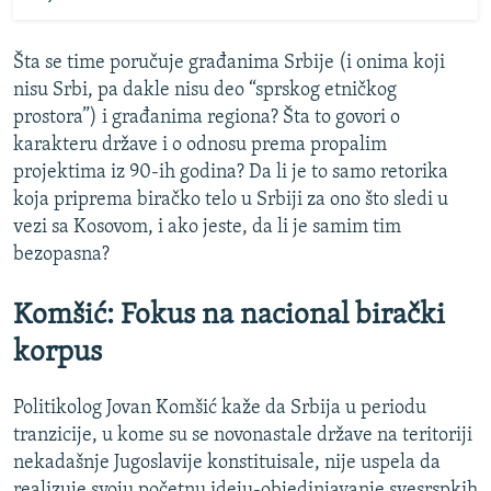
Šta se time poručuje građanima Srbije (i onima koji
nisu Srbi, pa dakle nisu deo “sprskog etničkog
prostora”) i građanima regiona? Šta to govori o
karakteru države i o odnosu prema propalim
projektima iz 90-ih godina? Da li je to samo retorika
koja priprema biračko telo u Srbiji za ono što sledi u
vezi sa Kosovom, i ako jeste, da li je samim tim
bezopasna?
Komšić: Fokus na nacional birački
korpus
Politikolog Jovan Komšić kaže da Srbija u periodu
tranzicije, u kome su se novonastale države na teritoriji
nekadašnje Jugoslavije konstituisale, nije uspela da
realizuje svoju početnu ideju-objedinjavanje svesrspkih