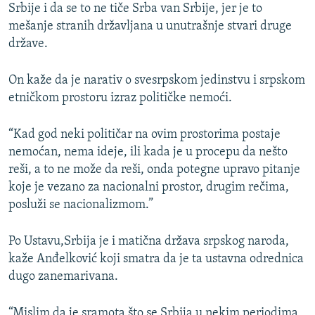
Srbije i da se to ne tiče Srba van Srbije, jer je to
mešanje stranih državljana u unutrašnje stvari druge
države.
On kaže da je narativ o svesrpskom jedinstvu i srpskom
etničkom prostoru izraz političke nemoći.
“Kad god neki političar na ovim prostorima postaje
nemoćan, nema ideje, ili kada je u procepu da nešto
reši, a to ne može da reši, onda potegne upravo pitanje
koje je vezano za nacionalni prostor, drugim rečima,
posluži se nacionalizmom.”
Po Ustavu,Srbija je i matična država srpskog naroda,
kaže Anđelković koji smatra da je ta ustavna odrednica
dugo zanemarivana.
“Mislim da je sramota što se Srbija u nekim periodima