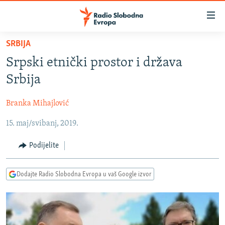
Dostupni
linkovi
Pređite
SRBIJA
na
VIJESTI
Srpski etnički prostor i država
glavni
BOSNA I HERCEGOVINA
sadržaj
Srbija
SRBIJA
Pređite
na
Branka Mihajlović
KOSOVO
glavnu
15. maj/svibanj, 2019.
CRNA GORA
navigaciju
Pređite
VIZUELNO
Podijelite
na
PODCASTI
VIDEO
pretragu
Dodajte Radio Slobodna Evropa u vaš Google izvor
RAT U UKRAJINI
FOTOGALERIJE
KINA NA BALKANU
INFOGRAFIKE
RSE PRIČE IZ SVIJETA