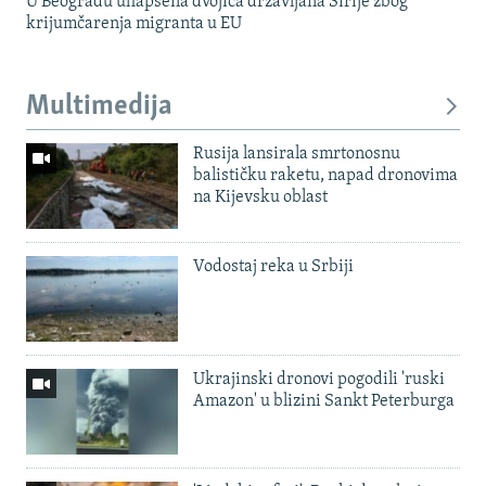
U Beogradu uhapšena dvojica državljana Sirije zbog
krijumčarenja migranta u EU
Multimedija
Rusija lansirala smrtonosnu
balističku raketu, napad dronovima
na Kijevsku oblast
Vodostaj reka u Srbiji
Ukrajinski dronovi pogodili 'ruski
Amazon' u blizini Sankt Peterburga