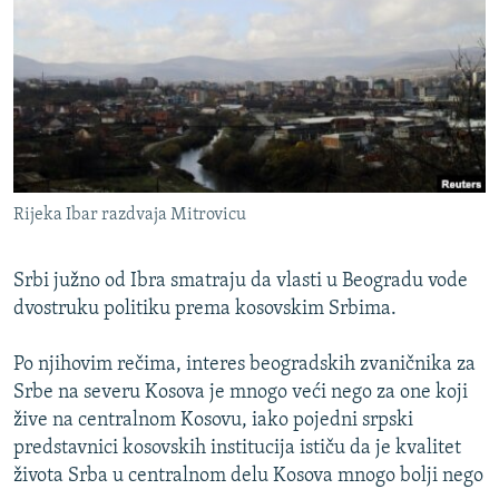
ISPRIČAJ MI
DNEVNO@RSE
SPECIJALI RSE
VIŠE OD NASLOVA
PRATITE NAS
GENOCID U SREBRENICI
Rijeka Ibar razdvaja Mitrovicu
POPLAVE I KLIZIŠTA U BIH 2024.
TV LIBERTY
Sve RFE/RL stranice
Srbi južno od Ibra smatraju da vlasti u Beogradu vode
POST SCRIPTUM
dvostruku politiku prema kosovskim Srbima.
MOJA EVROPA
Po njihovim rečima, interes beogradskih zvaničnika za
TRI DECENIJE OD RATA U BIH
Srbe na severu Kosova je mnogo veći nego za one koji
žive na centralnom Kosovu, iako pojedni srpski
SVE KARTE DEJTONA
predstavnici kosovskih institucija ističu da je kvalitet
NASTANAK I RASPAD JUGOSLAVIJE
života Srba u centralnom delu Kosova mnogo bolji nego