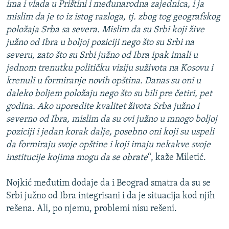
ima i vlada u Prištini i međunarodna zajednica, i ja
mislim da je to iz istog razloga, tj. zbog tog geografskog
položaja Srba sa severa. Mislim da su Srbi koji žive
južno od Ibra u boljoj poziciji nego što su Srbi na
severu, zato što su Srbi južno od Ibra ipak imali u
jednom trenutku političku viziju suživota na Kosovu i
krenuli u formiranje novih opština. Danas su oni u
daleko boljem položaju nego što su bili pre četiri, pet
godina. Ako uporedite kvalitet života Srba južno i
severno od Ibra, mislim da su ovi južno u mnogo boljoj
poziciji i jedan korak dalje, posebno oni koji su uspeli
da formiraju svoje opštine i koji imaju nekakve svoje
institucije kojima mogu da se obrate
“, kaže Miletić.
Nojkić međutim dodaje da i Beograd smatra da su se
Srbi južno od Ibra integrisani i da je situacija kod njih
rešena. Ali, po njemu, problemi nisu rešeni.