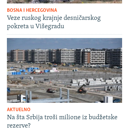
BOSNA I HERCEGOVINA
Veze ruskog krajnje desničarskog
pokreta u Višegradu
AKTUELNO
Na šta Srbija troši milione iz budžetske
rezerve?