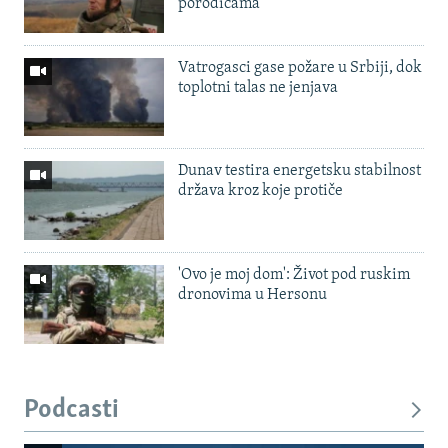
porodicama
Vatrogasci gase požare u Srbiji, dok
toplotni talas ne jenjava
Dunav testira energetsku stabilnost
država kroz koje protiče
'Ovo je moj dom': Život pod ruskim
dronovima u Hersonu
Podcasti