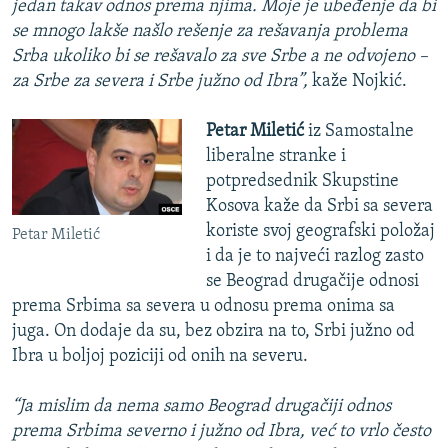
jedan takav odnos prema njima. Moje je ubeđenje da bi
se mnogo lakše našlo rešenje za rešavanja problema
Srba ukoliko bi se rešavalo za sve Srbe a ne odvojeno –
za Srbe za severa i Srbe južno od Ibra”,
kaže Nojkić.
Petar Miletić
iz Samostalne
liberalne stranke i
potpredsednik Skupstine
Kosova kaže da Srbi sa severa
koriste svoj geografski položaj
Petar Miletić
i da je to najveći razlog zasto
se Beograd drugačije odnosi
prema Srbima sa severa u odnosu prema onima sa
juga. On dodaje da su, bez obzira na to, Srbi južno od
Ibra u boljoj poziciji od onih na severu.
“Ja mislim da nema samo Beograd drugačiji odnos
prema Srbima severno i južno od Ibra, već to vrlo često