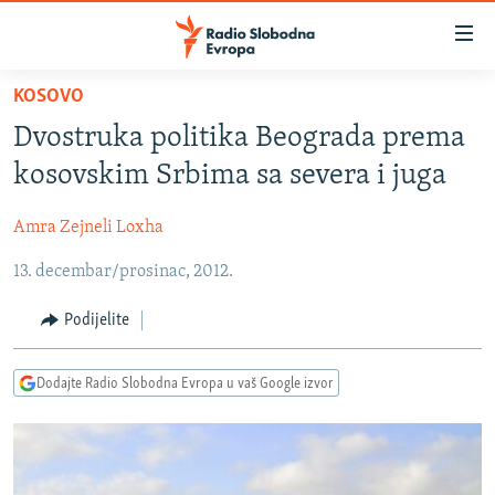
Dostupni
linkovi
Pređite
KOSOVO
na
VIJESTI
Dvostruka politika Beograda prema
glavni
BOSNA I HERCEGOVINA
sadržaj
kosovskim Srbima sa severa i juga
SRBIJA
Pređite
na
Amra Zejneli Loxha
KOSOVO
glavnu
13. decembar/prosinac, 2012.
CRNA GORA
navigaciju
Pređite
VIZUELNO
Podijelite
na
PODCASTI
VIDEO
pretragu
Dodajte Radio Slobodna Evropa u vaš Google izvor
RAT U UKRAJINI
FOTOGALERIJE
KINA NA BALKANU
INFOGRAFIKE
RSE PRIČE IZ SVIJETA