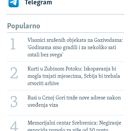
Telegram
Popularno
1
Vlasnici srušenih objekata na Gazivodama:
'Godinama smo gradili i za nekoliko sati
ostali bez svega'
2
Kurti u Zubinom Potoku: Iskopavanja bi
mogla trajati mjesecima, Srbija bi trebala
otvoriti arhive
3
Rusi u Crnoj Gori traže nove adrese nakon
uvođenja viza
4
Memorijalni centar Srebrenica: Negiranje
genocida poraslo za više od 50 posto