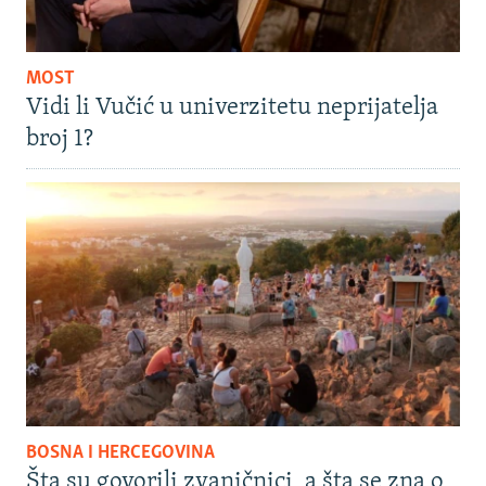
MOST
Vidi li Vučić u univerzitetu neprijatelja
broj 1?
BOSNA I HERCEGOVINA
Šta su govorili zvaničnici, a šta se zna o