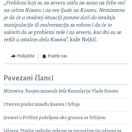
„Problemi koji su na severu utiču ne samo na Srbe već
na celom Kosovu i na sve ljude na Kosovu. Neminovno
je da će u ovakvoj situaciji ponovo doći do izražaja
manipulacije ili malverzacija sa robom i da će to
usloviti da se problemi reše i na severu, kao što su se
rešili u ostalom delu Kosova“,
kaže Nojkić.
Podijelite
Pratite nas
Povezani članci
Mitrovica: Ranjen zamenik šefa Kancelarije Vlade Kosova
Otvoren prelaz između Kosova i Srbije
Javnost u Prištini podeljena oko granice sa Srbijom
Jahjaga: Dijalog najbolje rešenje za normalizaciju odnosa sa