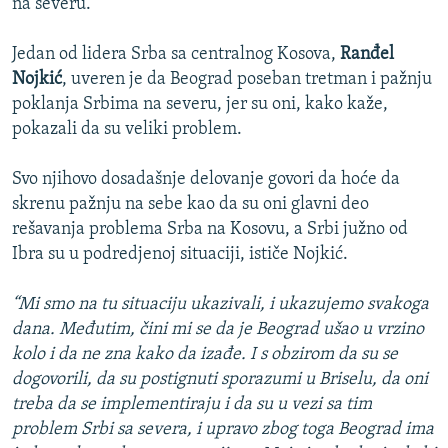
na severu.
Jedan od lidera Srba sa centralnog Kosova,
Ranđel
Nojkić
, uveren je da Beograd poseban tretman i pažnju
poklanja Srbima na severu, jer su oni, kako kaže,
pokazali da su veliki problem.
Svo njihovo dosadašnje delovanje govori da hoće da
skrenu pažnju na sebe kao da su oni glavni deo
rešavanja problema Srba na Kosovu, a Srbi južno od
Ibra su u podredjenoj situaciji, ističe Nojkić.
“Mi smo na tu situaciju ukazivali, i ukazujemo svakoga
dana. Međutim, čini mi se da je Beograd ušao u vrzino
kolo i da ne zna kako da izađe. I s obzirom da su se
dogovorili, da su postignuti sporazumi u Briselu, da oni
treba da se implementiraju i da su u vezi sa tim
problem Srbi sa severa, i upravo zbog toga Beograd ima