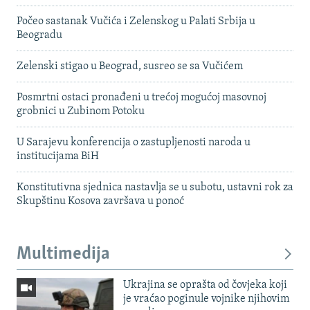
Počeo sastanak Vučića i Zelenskog u Palati Srbija u
Beogradu
Zelenski stigao u Beograd, susreo se sa Vučićem
Posmrtni ostaci pronađeni u trećoj mogućoj masovnoj
grobnici u Zubinom Potoku
U Sarajevu konferencija o zastupljenosti naroda u
institucijama BiH
Konstitutivna sjednica nastavlja se u subotu, ustavni rok za
Skupštinu Kosova završava u ponoć
Multimedija
Ukrajina se oprašta od čovjeka koji
je vraćao poginule vojnike njihovim