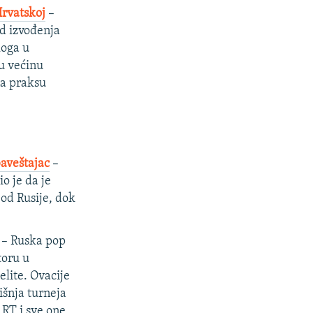
Hrvatskoj
–
d izvođenja
loga u
u većinu
na praksu
baveštajac
–
o je da je
 od Rusije, dok
– Ruska pop
toru u
elite. Ovacije
išnja turneja
 RT i sve one