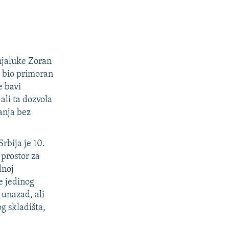
njaluke Zoran
e bio primoran
e bavi
ali ta dozvola
vanja bez
Srbija je 10.
prostor za
dnoj
e jedinog
 unazad, ali
og skladišta,