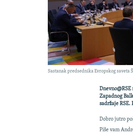
Sastanak predsednika Evropskog saveta Šar
Dnevno@RSE na
Zapadnog Balka
sadržaje RSE. P
Dobro jutro poš
Piše vam Andre