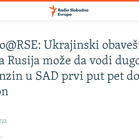
@RSE: Ukrajinski obaveš
a Rusija može da vodi dugo
enzin u SAD prvi put pet do
on
2022.