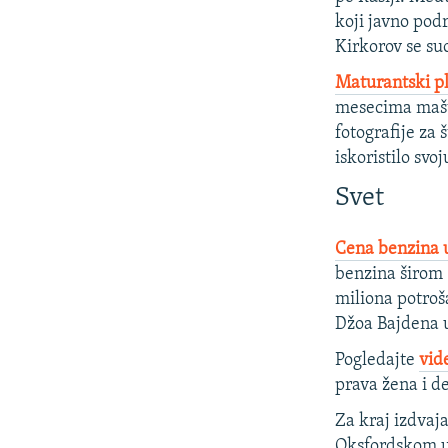
koji javno pod
Kirkorov se su
Maturantski p
mesecima mašta
fotografije za 
iskoristilo sv
Svet
Cena benzina u
benzina širom 
miliona potroš
Džoa Bajdena u
Pogledajte
vid
prava žena i de
Za kraj izdva
Oksfordskom un