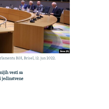
amentu BiH, Brisel, 12. jun 2022.
jih vesti sa
i jedinstvene