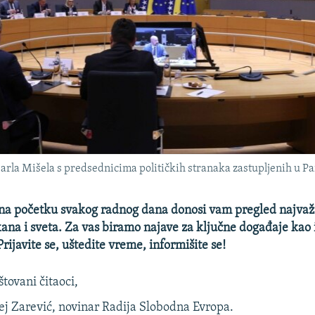
la Mišela s predsednicima političkih stranaka zastupljenih u Parl
 početku svakog radnog dana donosi vam pregled najvažni
na i sveta. Za vas biramo najave za ključne događaje kao 
rijavite se, uštedite vreme, informišite se!
tovani čitaoci,
j Zarević, novinar Radija Slobodna Evropa.