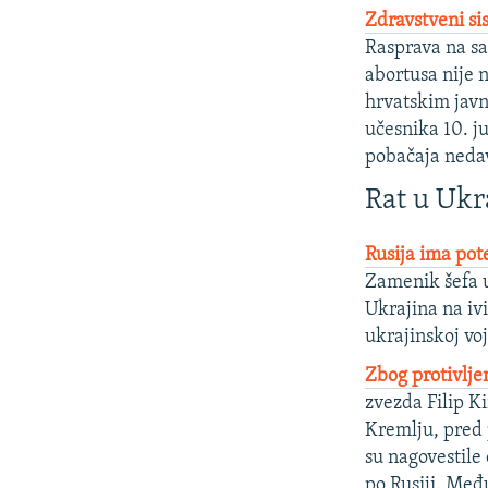
Zdravstveni si
Rasprava na sa
abortusa nije 
hrvatskim jav
učesnika 10. j
pobačaja nedav
Rat u Ukr
Rusija ima pote
Zamenik šefa u
Ukrajina na iv
ukrajinskoj vo
Zbog protivlje
zvezda Filip K
Kremlju, pred 
su nagovestile
po Rusiji. Međ