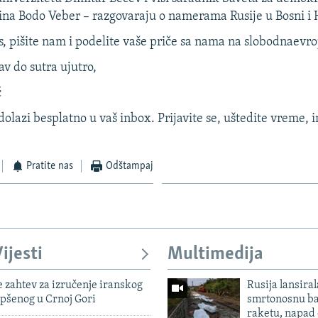
rlina Bodo Veber – razgovaraju o namerama Rusije u Bosni i 
s, pišite nam i podelite vaše priče sa nama na slobodnaevr
v do sutra ujutro,
ć
azi besplatno u vaš inbox. Prijavite se, uštedite vreme, i
Pratite nas
Odštampaj
ijesti
Multimedija
 zahtev za izručenje iranskog
Rusija lansiral
pšenog u Crnoj Gori
smrtonosnu ba
raketu, napad