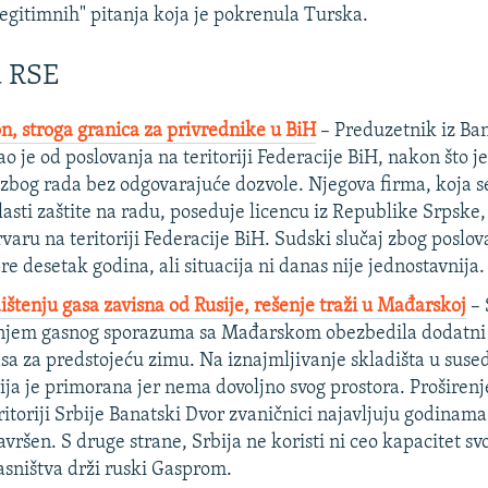
legitimnih" pitanja koja je pokrenula Turska.
a RSE
on, stroga granica za privrednike u BiH
– Preduzetnik iz Ba
o je od poslovanja na teritoriji Federacije BiH, nakon što j
 zbog rada bez odgovarajuće dozvole. Njegova firma, koja s
asti zaštite na radu, poseduje licencu iz Republike Srpske, 
rvaru na teritoriji Federacije BiH. Sudski slučaj zbog poslo
pre desetak godina, ali situacija ni danas nije jednostavnija.
dištenju gasa zavisna od Rusije, rešenje traži u Mađarskoj
– 
anjem gasnog sporazuma sa Mađarskom obezbedila dodatni 
asa za predstojeću zimu. Na iznajmljivanje skladišta u suse
ja je primorana jer nema dovoljno svog prostora. Proširenj
ritoriji Srbije Banatski Dvor zvaničnici najavljuju godinama
avršen. S druge strane, Srbija ne koristi ni ceo kapacitet sv
lasništva drži ruski Gasprom.