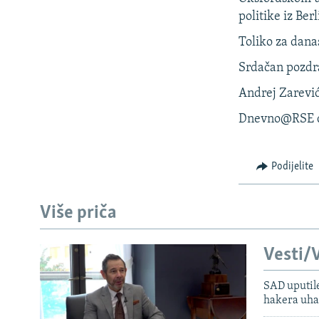
politike iz Be
Toliko za dana
Srdačan pozdra
Andrej Zarevi
Dnevno@RSE dol
Podijelite
Više priča
Vesti/V
SAD uputile
hakera uha