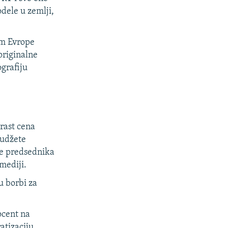
dele u zemlji,
om Evrope
originalne
ografiju
rast cena
budžete
je predsednika
mediji.
u borbi za
ocent na
atizaciju