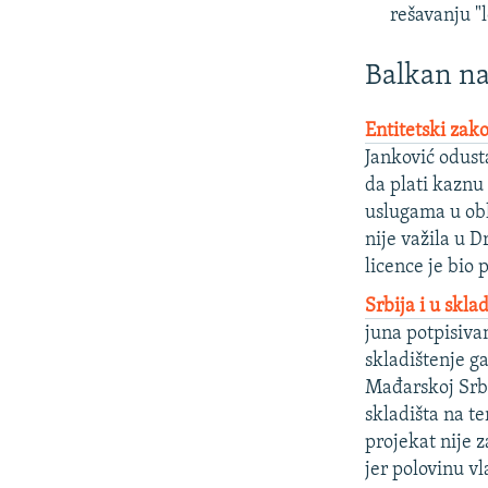
rešavanju "
Balkan n
Entitetski zak
Janković odusta
da plati kaznu
uslugama u obl
nije važila u D
licence je bio 
Srbija i u skla
juna potpisiv
skladištenje g
Mađarskoj Srbi
skladišta na te
projekat nije z
jer polovinu v