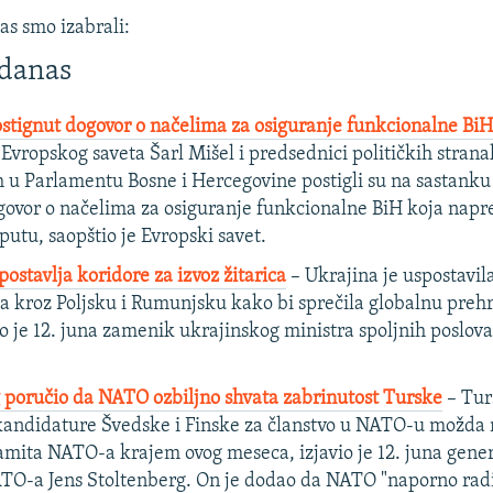
as smo izabrali:
 danas
ostignut dogovor o načelima za osiguranje funkcionalne BiH
Evropskog saveta Šarl Mišel i predsednici političkih stran
h u Parlamentu Bosne i Hercegovine postigli su na sastanku 
ogovor o načelima za osiguranje funkcionalne BiH koja napr
utu, saopštio je Evropski savet.
ostavlja koridore za izvoz žitarica
– Ukrajina je uspostavil
ica kroz Poljsku i Rumunjsku kako bi sprečila globalnu pr
vio je 12. juna zamenik ukrajinskog ministra spoljnih poslov
 poručio da NATO ozbiljno shvata zabrinutost Turske
– Tur
kandidature Švedske i Finske za članstvo u NATO-u možda n
amita NATO-a krajem ovog meseca, izjavio je 12. juna gener
TO-a Jens Stoltenberg. On je dodao da NATO "naporno radi