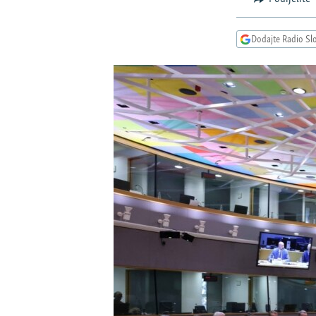
ISPRIČAJ MI
DNEVNO@RSE
Dodajte Radio Sl
SPECIJALI RSE
VIŠE OD NASLOVA
GENOCID U SREBRENICI
POPLAVE I KLIZIŠTA U BIH 2024.
TV LIBERTY
POST SCRIPTUM
MOJA EVROPA
TRI DECENIJE OD RATA U BIH
SVE KARTE DEJTONA
NASTANAK I RASPAD JUGOSLAVIJE