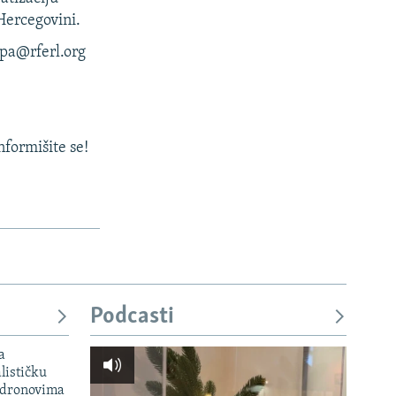
Hercegovini.
opa@rferl.org
nformišite se!
Podcasti
a
lističku
 dronovima