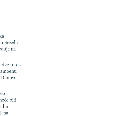
–
aka
u Briselu
eduje na
a dve rute za
ehrambenu
a Dmitro
sko
eće biti
alni
" na