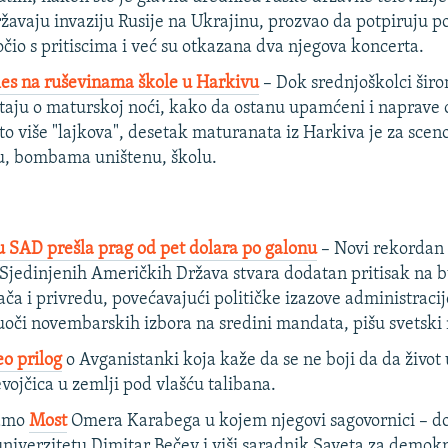
ržavaju invaziju Rusije na Ukrajinu, prozvao da potpiruju po
očio s pritiscima i već su otkazana dva njegova koncerta.
les na ruševinama škole u Harkivu
– Dok srednjoškolci šir
ju o maturskoj noći, kako da ostanu upamćeni i naprave 
što više "lajkova", desetak maturanata iz Harkiva je za scen
oju, bombama uništenu, školu.
 SAD prešla prag od pet dolara po galonu
– Novi rekordan 
Sjedinjenih Američkih Država stvara dodatan pritisak na 
ača i privredu, povećavajući političke izazove administraci
oči novembarskih izbora na sredini mandata, pišu svetski 
eo prilog
o Avganistanki koja kaže da se ne boji da da život 
vojčica u zemlji pod vlašću talibana.
jamo
Most
Omera Karabega u kojem njegovi sagovornici – d
iverzitetu Dimitar Bečev i viši saradnik Saveta za demokr