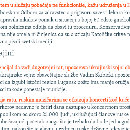
stem u slučaju pobačaja ne funkcioniše, kažu udruženja u 
borskom Odboru za zdravstvo o prigovoru savesti lekara ko
napravila nikakav pomak u situaciji u kojoj 60 odsto gineko
nom bolnicama odbija da obavi tu proceduru. Konzervativn
una nije omela ni činjenica da su o uticaju Katoličke crkve 
no pisali svetski mediji.
ajini
ncijal da vodi dugotrajni rat, upozorava ukrajinski vojni o
krajinske vojne obaveštajne službe Vadim Skibicki upozori
ici da izgubi istočni region Lugansk pošto ima manje oružja
jsci takođe ponestaje municije.
nja ratu, ruskim muzičarima se otkazuju koncerti kod kuće
irkorov nedavno je četiri dana nastupao u koncertnom pros
publikom od skoro 25.000 ljudi, uključujući članove ruske 
 obećavajući početak onoga što je trebalo da bude jednogod
utim, nakon što je glavnu urednicu ruske državne televizije