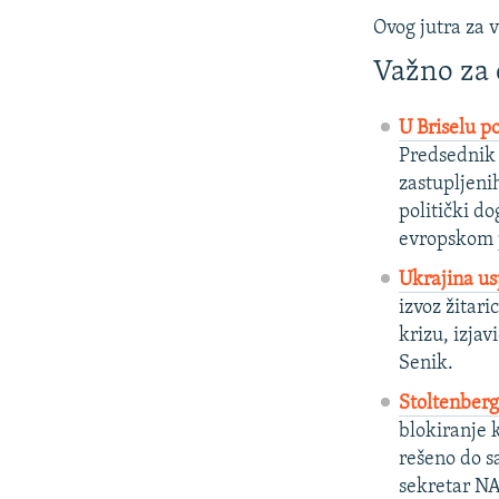
Ovog jutra za v
Važno za
U Briselu p
Predsednik 
zastupljeni
politički d
evropskom p
Ukrajina usp
izvoz žitar
krizu, izja
Senik.
Stoltenberg
blokiranje 
rešeno do s
sekretar NA