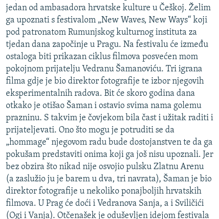
jedan od ambasadora hrvatske kulture u Češkoj. Želim
ga upoznati s festivalom „New Waves, New Ways“ koji
pod patronatom Rumunjskog kulturnog instituta za
tjedan dana započinje u Pragu. Na festivalu će između
ostaloga biti prikazan ciklus filmova posvećen mom
pokojnom prijatelju Vedranu Šamanoviću. Tri igrana
filma gdje je bio direktor fotografije te izbor njegovih
eksperimentalnih radova. Bit će skoro godina dana
otkako je otišao Šaman i ostavio svima nama golemu
prazninu. S takvim je čovjekom bila čast i užitak raditi i
prijateljevati. Ono što mogu je potruditi se da
„hommage“ njegovom radu bude dostojanstven te da ga
pokušam predstaviti onima koji ga još nisu upoznali. Jer
bez obzira što nikad nije osvojio pulsku Zlatnu Arenu
(a zaslužio ju je barem u dva, tri navrata), Šaman je bio
direktor fotografije u nekoliko ponajboljih hrvatskih
filmova. U Prag će doći i Vedranova Sanja, a i Sviličići
(Ogi i Vanja). Otčenašek je oduševljen idejom festivala