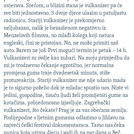
uvjerava. Srećom, u blizini stana je vulkanizer pa će
sve biti jednostavno. S dvoje djece ulazim u patuljastu
radionicu. Stariji vulkanizer je prekomjerno
neljubazan, nalik je bezazlenom negativcu iz
Menzelovih filmova, no mlađi kolega koji natuca
engleski, čini se pristojan. No, ne može primiti naš
auto. Barem ne još. Prvi mogući termin je petak – 14 h.
Vulkanizeri su ovdje kao zubari. Na moju primjedbu da
mi je trodnevno čekanje egzotično, jer normalna
promjena guma traje dvadesetak minuta, stiže
protureakcija. Stariji vulkanizer me nije udario mada
je to sigurno poželio dok je mladac spustio nos. Niste vi
jedini, gospodine, tisuću ljudi želi promijeniti gume na
kotačima, pobjedonosno izjavljuje. Zagrebački
vulkanizeri, što čekate? Prag je za vas obećana zemlja.
Poslijepodne s ljetnim gumama odlazimo u Jihlavu na
najveći češki festival dokumentaraca. Tamo nas čeka
punica koja uzima djecu i vodi ih na par dana u Beč.