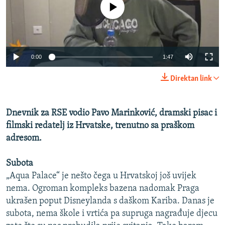
No media source currently available
ISPRIČAJ MI
DNEVNO@RSE
SPECIJALI RSE
0:00
1:47
VIŠE OD NASLOVA
PRATITE NAS
Direktan link
GENOCID U SREBRENICI
POPLAVE I KLIZIŠTA U BIH 2024.
Dnevnik za RSE vodio Pavo Marinković, dramski pisac i
TV LIBERTY
Sve RFE/RL stranice
filmski redatelj iz Hrvatske, trenutno sa praškom
POST SCRIPTUM
adresom.
MOJA EVROPA
Subota
TRI DECENIJE OD RATA U BIH
„Aqua Palace“ je nešto čega u Hrvatskoj još uvijek
nema. Ogroman kompleks bazena nadomak Praga
SVE KARTE DEJTONA
ukrašen poput Disneylanda s daškom Kariba. Danas je
NASTANAK I RASPAD JUGOSLAVIJE
subota, nema škole i vrtića pa supruga nagrađuje djecu