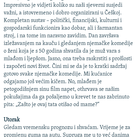
Impresivno je vidjeti koliko su naši sjeverni susjedi
važni, a istovremeno i dobro organizirani u Češkoj.
Kompletan sustav – politički, financijski, kulturni i
gospodarski funkcionira kao dobar, ali i šarmantan
stroj, i na tome im naravno zavidim. Dan završava
izležavanjem na kauču i gledanjem njemačke komedije
o ženi koja je s 50 godina shvatila da je muž vara s
mlađom i ljepšom. Jasno, ona treba raskrstiti s prošlosti
i započeti novi život. Čini mi se da je to kratki sadržaj
gotovo svake njemačke komedije. Mi kućanice
odgajamo još većim kičem. No, mlađem je
petogodišnjem sinu film napet, othrvava se našim
pokušajima da ga pošaljemo u krevet te nas zabrinuto
pita: „Zašto je ovaj tata otišao od mame?“
Utorak
Gledam vremensku prognozu i shvaćam. Vrijeme je za
promjenu guma na autu. Supruga me u to već danima