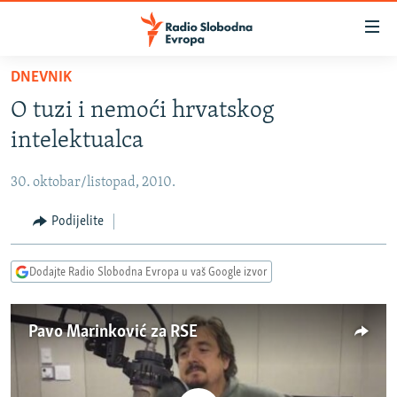
Dostupni
linkovi
Pređite
DNEVNIK
na
VIJESTI
O tuzi i nemoći hrvatskog
glavni
BOSNA I HERCEGOVINA
sadržaj
intelektualca
SRBIJA
Pređite
na
30. oktobar/listopad, 2010.
KOSOVO
glavnu
CRNA GORA
Podijelite
navigaciju
Pređite
VIZUELNO
na
Dodajte Radio Slobodna Evropa u vaš Google izvor
PODCASTI
VIDEO
pretragu
RAT U UKRAJINI
FOTOGALERIJE
Pavo Marinković za RSE
KINA NA BALKANU
INFOGRAFIKE
RSE PRIČE IZ SVIJETA