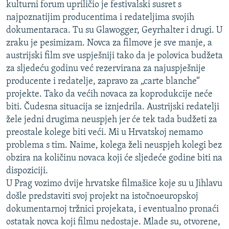
kulturni forum upriličio je festivalski susret s
najpoznatijim producentima i redateljima svojih
dokumentaraca. Tu su Glawogger, Geyrhalter i drugi. U
zraku je pesimizam. Novca za filmove je sve manje, a
austrijski film sve uspješniji tako da je polovica budžeta
za sljedeću godinu već rezervirana za najuspješnije
producente i redatelje, zapravo za „carte blanche“
projekte. Tako da većih novaca za koprodukcije neće
biti. Čudesna situacija se iznjedrila. Austrijski redatelji
žele jedni drugima neuspjeh jer će tek tada budžeti za
preostale kolege biti veći. Mi u Hrvatskoj nemamo
problema s tim. Naime, kolega želi neuspjeh kolegi bez
obzira na količinu novaca koji će sljedeće godine biti na
dispoziciji.
U Prag vozimo dvije hrvatske filmašice koje su u Jihlavu
došle predstaviti svoj projekt na istočnoeuropskoj
dokumentarnoj tržnici projekata, i eventualno pronaći
ostatak novca koji filmu nedostaje. Mlade su, otvorene,