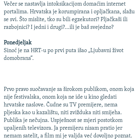
Večer se nastavlja intoksikacijom domaćim internet
portalima. Hrvatska je korumpirana i opljačkana, slažu
se svi. Što mislite, tko su bili egzekutori? Pljačkaši ili
razbojnici? I jedni i drugi?...ili je baš svejedno?
Ponedjeljak
Sinoć je na HRT-u po prvi puta išao „Ljubavni život
domobrana“.
Prvo pravo suočavanje sa širokom publikom, onom koja
nije festivalska, onom koja ne ide u kino gledati
hrvatske naslove. Čudne su TV premijere, nema
pljeska kao u kazalištu, niti zvižduka niti smijeha.
Publika je nečujna. Uspješnost se mjeri postotkom
upaljenih televizora. Ja premijeru nisam pratio jer
nemam satelit, a film mi je valjda već dovoljno poznat.