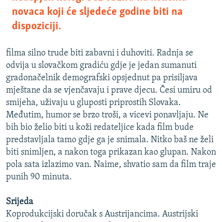
novaca koji će sljedeće godine biti na
dispoziciji.
filma silno trude biti zabavni i duhoviti. Radnja se
odvija u slovačkom gradiću gdje je jedan sumanuti
gradonačelnik demografski opsjednut pa prisiljava
mještane da se vjenčavaju i prave djecu. Česi umiru od
smijeha, uživaju u gluposti priprostih Slovaka.
Međutim, humor se brzo troši, a vicevi ponavljaju. Ne
bih bio želio biti u koži redateljice kada film bude
predstavljala tamo gdje ga je snimala. Nitko baš ne želi
biti snimljen, a nakon toga prikazan kao glupan. Nakon
pola sata izlazimo van. Naime, shvatio sam da film traje
punih 90 minuta.
Srijeda
Koprodukcijski doručak s Austrijancima. Austrijski