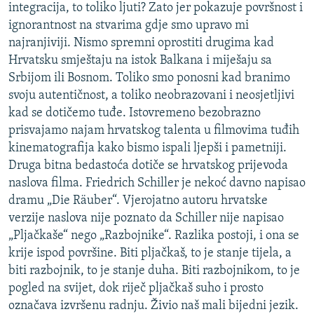
integracija, to toliko ljuti? Zato jer pokazuje površnost i
ignorantnost na stvarima gdje smo upravo mi
najranjiviji. Nismo spremni oprostiti drugima kad
Hrvatsku smještaju na istok Balkana i miješaju sa
Srbijom ili Bosnom. Toliko smo ponosni kad branimo
svoju autentičnost, a toliko neobrazovani i neosjetljivi
kad se dotičemo tuđe. Istovremeno bezobrazno
prisvajamo najam hrvatskog talenta u filmovima tuđih
kinematografija kako bismo ispali ljepši i pametniji.
Druga bitna bedastoća dotiče se hrvatskog prijevoda
naslova filma. Friedrich Schiller je nekoć davno napisao
dramu „Die Räuber“. Vjerojatno autoru hrvatske
verzije naslova nije poznato da Schiller nije napisao
„Pljačkaše“ nego „Razbojnike“. Razlika postoji, i ona se
krije ispod površine. Biti pljačkaš, to je stanje tijela, a
biti razbojnik, to je stanje duha. Biti razbojnikom, to je
pogled na svijet, dok riječ pljačkaš suho i prosto
označava izvršenu radnju. Živio naš mali bijedni jezik.