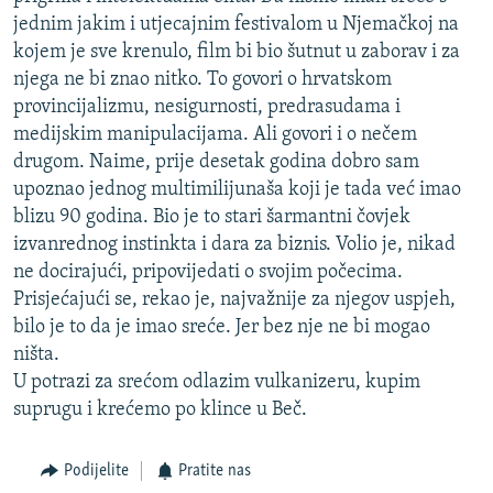
jednim jakim i utjecajnim festivalom u Njemačkoj na
kojem je sve krenulo, film bi bio šutnut u zaborav i za
njega ne bi znao nitko. To govori o hrvatskom
provincijalizmu, nesigurnosti, predrasudama i
medijskim manipulacijama. Ali govori i o nečem
drugom. Naime, prije desetak godina dobro sam
upoznao jednog multimilijunaša koji je tada već imao
blizu 90 godina. Bio je to stari šarmantni čovjek
izvanrednog instinkta i dara za biznis. Volio je, nikad
ne docirajući, pripovijedati o svojim počecima.
Prisjećajući se, rekao je, najvažnije za njegov uspjeh,
bilo je to da je imao sreće. Jer bez nje ne bi mogao
ništa.
U potrazi za srećom odlazim vulkanizeru, kupim
suprugu i krećemo po klince u Beč.
Podijelite
Pratite nas