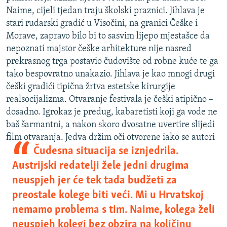
Naime, cijeli tjedan traju školski praznici. Jihlava je
stari rudarski gradić u Visočini, na granici Češke i
Morave, zapravo bilo bi to sasvim lijepo mjestašce da
nepoznati majstor češke arhitekture nije nasred
prekrasnog trga postavio čudovište od robne kuće te ga
tako bespovratno unakazio. Jihlava je kao mnogi drugi
češki gradići tipična žrtva estetske kirurgije
realsocijalizma. Otvaranje festivala je češki atipično –
dosadno. Igrokaz je predug, kabaretisti koji ga vode ne
baš šarmantni, a nakon skoro dvosatne uvertire slijedi
film otvaranja. Jedva držim oči otvorene iako
se autori
Čudesna situacija se iznjedrila.
Austrijski redatelji žele jedni drugima
neuspjeh jer će tek tada budžeti za
preostale kolege biti veći. Mi u Hrvatskoj
nemamo problema s tim. Naime, kolega želi
neuspjeh kolegi bez obzira na količinu