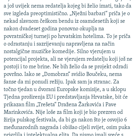
a još uvijek nema redatelja kojeg bi želio imati, tako da
sve izgleda preoptimistično. „Nježni barbari“ priča je o
nekad slavnom češkom bendu iz osamdesetih koji se
nakon dvadeset godina ponovno okuplja na
povratničkoj turneji po hrvatskim hotelima. To je priča
o odrastanju i sazrijevanju napravljena na način
nostalgične muzičke komedije. Silno vjerujem u
potencijal projekta, ali ne vjerujem redatelju koji još ne
postoji i to me brine. Ne bih želio da se projekt odradi
površno. Iako se „Domobran“ svidio Boučeku, nema
šanse da mi ponudi režiju. Ipak sam ja stranac. Za
točno tjedan u dvorani Europske komisije, a u sklopu
Tjedna proširenja EU i predstavljanja Hrvatske, bit će
prikazan film „Trešeta“ Dražena Žarkovića i Pave
Marinkovića. Nije loše za film koji je bio prezren od
žirija pulskog festivala, da bi ga nakon što je osvojio 6
međunarodnih nagrada i obišao cijeli svijet, osim puka
prigrlila i intelektualna elita. Da nismo imali sreće s