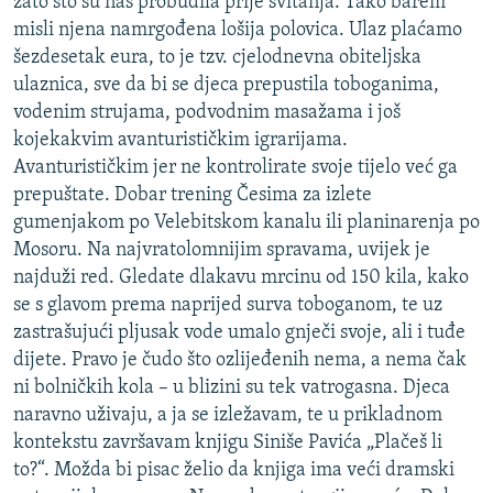
zato što su nas probudila prije svitanja. Tako barem
misli njena namrgođena lošija polovica. Ulaz plaćamo
šezdesetak eura, to je tzv. cjelodnevna obiteljska
ulaznica, sve da bi se djeca prepustila toboganima,
vodenim strujama, podvodnim masažama i još
kojekakvim avanturističkim igrarijama.
Avanturističkim jer ne kontrolirate svoje tijelo već ga
prepuštate. Dobar trening Česima za izlete
gumenjakom po Velebitskom kanalu ili planinarenja po
Mosoru. Na najvratolomnijim spravama, uvijek je
najduži red. Gledate dlakavu mrcinu od 150 kila, kako
se s glavom prema naprijed surva toboganom, te uz
zastrašujući pljusak vode umalo gnječi svoje, ali i tuđe
dijete. Pravo je čudo što ozlijeđenih nema, a nema čak
ni bolničkih kola – u blizini su tek vatrogasna. Djeca
naravno uživaju, a ja se izležavam, te u prikladnom
kontekstu završavam knjigu Siniše Pavića „Plačeš li
to?“. Možda bi pisac želio da knjiga ima veći dramski