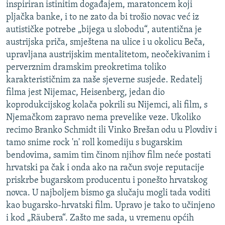
inspiriran istinitim događajem, maratoncem koji
pljačka banke, i to ne zato da bi trošio novac već iz
autističke potrebe „bijega u slobodu“, autentična je
austrijska priča, smještena na ulice i u okolicu Beča,
upravljana austrijskim mentalitetom, neočekivanim i
perverznim dramskim preokretima toliko
karakterističnim za naše sjeverne susjede. Redatelj
filma jest Nijemac, Heisenberg, jedan dio
koprodukcijskog kolača pokrili su Nijemci, ali film, s
Njemačkom zapravo nema prevelike veze. Ukoliko
recimo Branko Schmidt ili Vinko Brešan odu u Plovdiv i
tamo snime rock 'n' roll komediju s bugarskim
bendovima, samim tim činom njihov film neće postati
hrvatski pa čak i onda ako na račun svoje reputacije
priskrbe bugarskom producentu i ponešto hrvatskog
novca. U najboljem bismo ga slučaju mogli tada voditi
kao bugarsko-hrvatski film. Upravo je tako to učinjeno
i kod „Räubera“. Zašto me sada, u vremenu općih