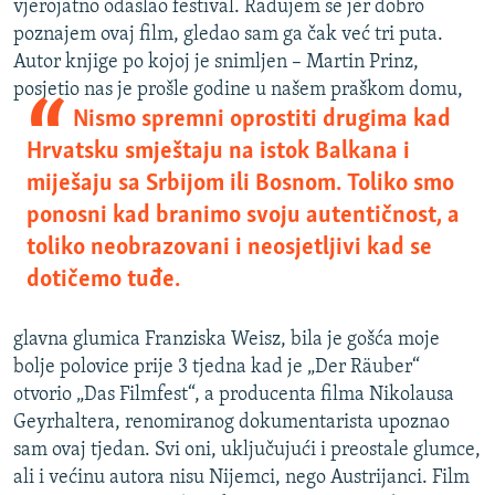
vjerojatno odaslao festival. Radujem se jer dobro
poznajem ovaj film, gledao sam ga čak već tri puta.
Autor knjige po kojoj je snimljen – Martin Prinz,
posjetio nas je prošle godine u našem praškom domu,
Nismo spremni oprostiti drugima kad
Hrvatsku smještaju na istok Balkana i
miješaju sa Srbijom ili Bosnom. Toliko smo
ponosni kad branimo svoju autentičnost, a
toliko neobrazovani i neosjetljivi kad se
dotičemo tuđe.
glavna glumica Franziska Weisz, bila je gošća moje
bolje polovice prije 3 tjedna kad je „Der Räuber“
otvorio „Das Filmfest“, a producenta filma Nikolausa
Geyrhaltera, renomiranog dokumentarista upoznao
sam ovaj tjedan. Svi oni, uključujući i preostale glumce,
ali i većinu autora nisu Nijemci, nego Austrijanci. Film