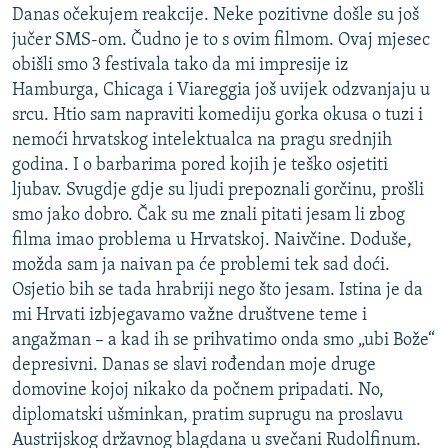
Danas očekujem reakcije. Neke pozitivne došle su još
jučer SMS-om. Čudno je to s ovim filmom. Ovaj mjesec
obišli smo 3 festivala tako da mi impresije iz
Hamburga, Chicaga i Viareggia još uvijek odzvanjaju u
srcu. Htio sam napraviti komediju gorka okusa o tuzi i
nemoći hrvatskog intelektualca na pragu srednjih
godina. I o barbarima pored kojih je teško osjetiti
ljubav. Svugdje gdje su ljudi prepoznali gorčinu, prošli
smo jako dobro. Čak su me znali pitati jesam li zbog
filma imao problema u Hrvatskoj. Naivčine. Doduše,
možda sam ja naivan pa će problemi tek sad doći.
Osjetio bih se tada hrabriji nego što jesam. Istina je da
mi Hrvati izbjegavamo važne društvene teme i
angažman – a kad ih se prihvatimo onda smo „ubi Bože“
depresivni. Danas se slavi rođendan moje druge
domovine kojoj nikako da počnem pripadati. No,
diplomatski ušminkan, pratim suprugu na proslavu
Austrijskog državnog blagdana u svečani Rudolfinum.