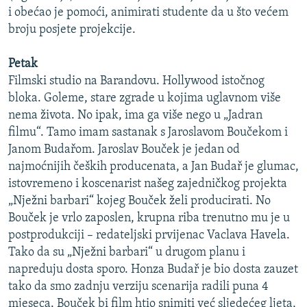
i obećao je pomoći, animirati studente da u što većem
broju posjete projekcije.
Petak
Filmski studio na Barandovu. Hollywood istočnog
bloka. Goleme, stare zgrade u kojima uglavnom više
nema života. No ipak, ima ga više nego u „Jadran
filmu“. Tamo imam sastanak s Jaroslavom Boučekom i
Janom Budařom. Jaroslav Bouček je jedan od
najmoćnijih čeških producenata, a Jan Budař je glumac,
istovremeno i koscenarist našeg zajedničkog projekta
„Nježni barbari“ kojeg Bouček želi producirati. No
Bouček je vrlo zaposlen, krupna riba trenutno mu je u
postprodukciji – redateljski prvijenac Vaclava Havela.
Tako da su „Nježni barbari“ u drugom planu i
napreduju dosta sporo. Honza Budař je bio dosta zauzet
tako da smo zadnju verziju scenarija radili puna 4
mjeseca. Bouček bi film htio snimiti već sljedećeg ljeta,