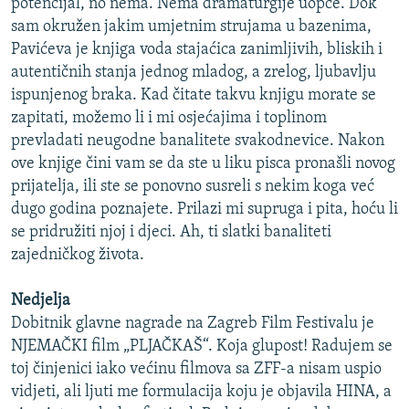
potencijal, no nema. Nema dramaturgije uopće. Dok
sam okružen jakim umjetnim strujama u bazenima,
Pavićeva je knjiga voda stajaćica zanimljivih, bliskih i
autentičnih stanja jednog mladog, a zrelog, ljubavlju
ispunjenog braka. Kad čitate takvu knjigu morate se
zapitati, možemo li i mi osjećajima i toplinom
prevladati neugodne banalitete svakodnevice. Nakon
ove knjige čini vam se da ste u liku pisca pronašli novog
prijatelja, ili ste se ponovno susreli s nekim koga već
dugo godina poznajete. Prilazi mi supruga i pita, hoću li
se pridružiti njoj i djeci. Ah, ti slatki banaliteti
zajedničkog života.
Nedjelja
Dobitnik glavne nagrade na Zagreb Film Festivalu je
NJEMAČKI film „PLJAČKAŠ“. Koja glupost! Radujem se
toj činjenici iako većinu filmova sa ZFF-a nisam uspio
vidjeti, ali ljuti me formulacija koju je objavila HINA, a