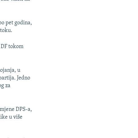
po pet godina,
 toku.
v DF tokom
ojanja, u
partija. Jedno
og za
 smjene DPS-a,
ike u više