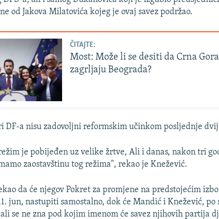
ine od Jakova Milatovića kojeg je ovaj savez podržao.
ČITAJTE:
Most: Može li se desiti da Crna Gora
zagrljaju Beograda?
i DF-a nisu zadovoljni reformskim učinkom posljednje dvij
ežim je pobijeđen uz velike žrtve, Ali i danas, nakon tri go
imamo zaostavštinu tog režima", rekao je Knežević.
ekao da će njegov Pokret za promjene na predstojećim izb
1. jun, nastupiti samostalno, dok će Mandić i Knežević, po
 ali se ne zna pod kojim imenom će savez njihovih partija dj