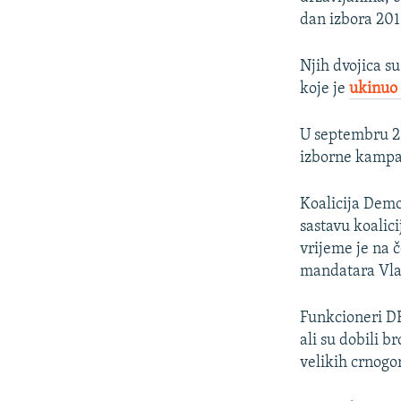
dan izbora 201
Njih dvojica s
koje je
ukinu
U septembru 
izborne kampa
Koalicija Demo
sastavu koalici
vrijeme je na č
mandatara Vla
Funkcioneri DF
ali su dobili 
velikih crnogo