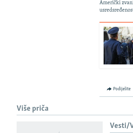
Američki zvanič
usredsređenost
Podijelite
Više priča
Vesti/V