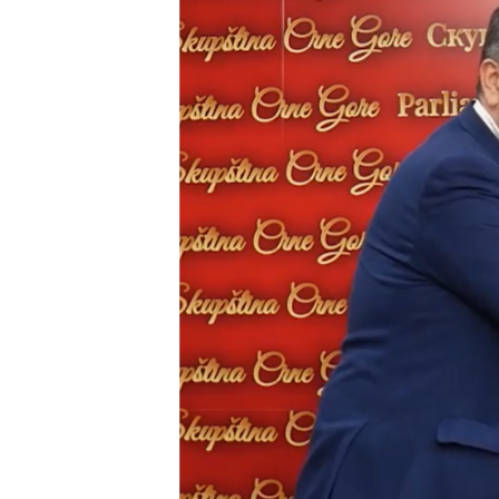
ISPRIČAJ MI
DNEVNO@RSE
SPECIJALI RSE
VIŠE OD NASLOVA
GENOCID U SREBRENICI
POPLAVE I KLIZIŠTA U BIH 2024.
TV LIBERTY
POST SCRIPTUM
MOJA EVROPA
TRI DECENIJE OD RATA U BIH
SVE KARTE DEJTONA
NASTANAK I RASPAD JUGOSLAVIJE