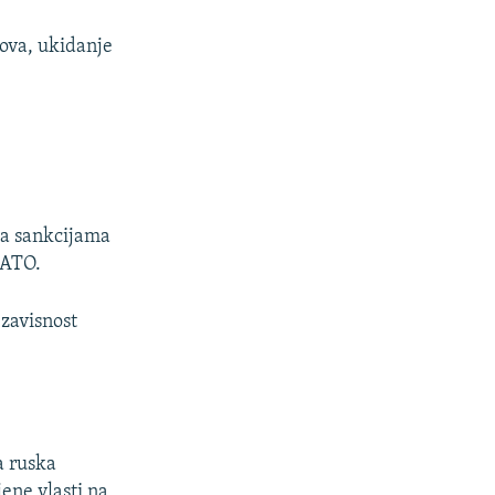
ova, ukidanje
la sankcijama
NATO.
zavisnost
a ruska
ene vlasti na