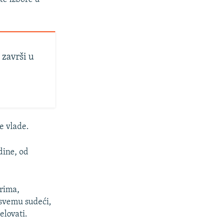
 završi u
e vlade.
dine, od
orima,
 svemu sudeći,
elovati.