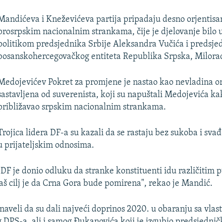
Mandićeva i Kneževićeva partija pripadaju desno orjentis
prosrpskim nacionalnim strankama, čije je djelovanje bilo 
politikom predsjednika Srbije Aleksandra Vučića i predsje
bosanskohercegovačkog entiteta Republika Srpska, Milora
Medojevićev Pokret za promjene je nastao kao nevladina or
sastavljena od suverenista, koji su napuštali Medojevića ka
približavao srpskim nacionalnim strankama.
Trojica lidera DF-a su kazali da se rastaju bez sukoba i svađ
u prijateljskim odnosima.
"DF je donio odluku da stranke konstituenti idu različitim
 naš cilj je da Crna Gora bude pomirena", rekao je Mandić.
naveli da su dali najveći doprinos 2020. u obaranju sa vlast
DPS-a, ali i samog Đukanovića koji je izgubio predsjednič