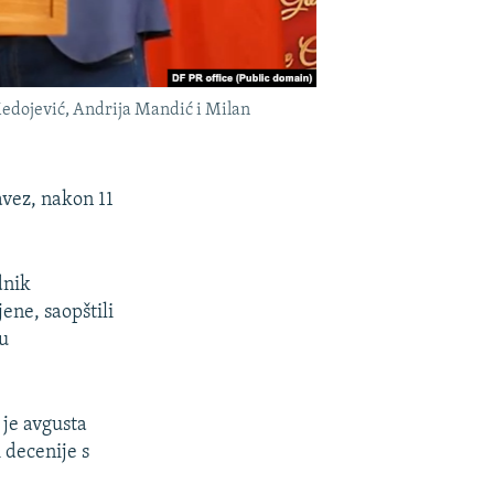
 Medojević, Andrija Mandić i Milan
avez, nakon 11
dnik
ene, saopštili
bu
 je avgusta
decenije s