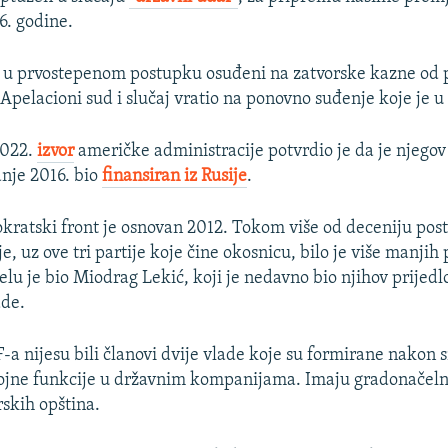
6. godine.
u u prvostepenom postupku osuđeni na zatvorske kazne od 
o
Apelacioni sud i slučaj vratio na ponovno suđenje koje je u
2022.
izvor
američke administracije
potvrdio je da je njego
nje 2016. bio
finansiran iz Rusije
.
kratski front je osnovan 2012. Tokom više od deceniju post
je, uz ove tri partije koje čine okosnicu, bilo je više manjih 
elu je bio Miodrag Lekić, koji je nedavno bio njihov prijedl
de.
-a nijesu bili članovi dvije vlade koje su formirane nakon
brojne funkcije u državnim kompanijama. Imaju gradonačeln
rskih opština.