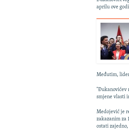
aprilu ove god
Međutim, lider
"Đukanovićev r
smjene vlasti 
Medojević je r
zakazanim za 1
ostati zajedno,