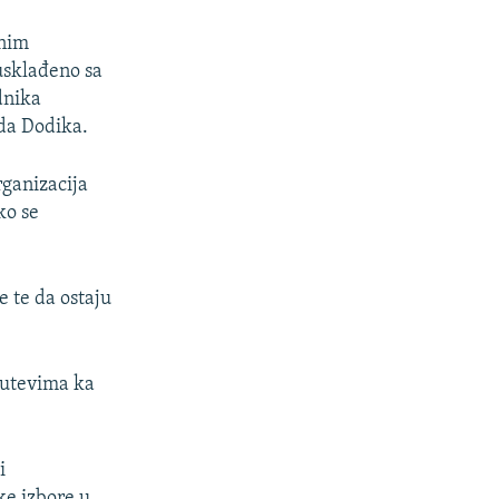
anim
usklađeno sa
dnika
da Dodika.
ganizacija
ko se
e te da ostaju
 putevima ka
i
ke izbore u