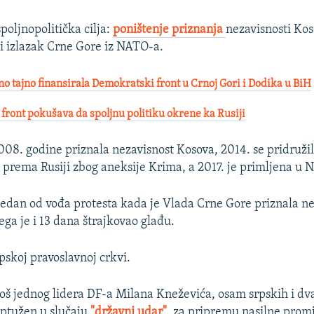
spoljnopolitička cilja:
poništenje priznanja
nezavisnosti Kos
 i izlazak Crne Gore iz NATO-a.
o tajno finansirala Demokratski front u Crnoj Gori i Dodika u BiH
front pokušava da spoljnu politiku okrene ka Rusiji
008. godine priznala nezavisnost Kosova, 2014. se pridruži
 prema Rusiji zbog aneksije Krima, a 2017. je primljena u 
jedan od vođa protesta kada je Vlada Crne Gore priznala ne
ega je i 13 dana štrajkovao glađu.
pskoj pravoslavnoj crkvi.
još jednog lidera DF-a Milana Kneževića, osam srpskih i dv
optužen u slučaju
"državni udar"
,
za pripremu nasilne promj