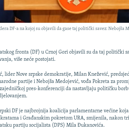
dera DF-a na kojoj su objavili da gase taj politički savez: Nebojša
skog fronta (DF) u Crnoj Gori objavili su da taj politički s
anja, više neće postojati.
, lider Nove srpske demokratije, Milan Knežević, predsje
rodne partije i Nebojša Medojević, vođa Pokreta za promj
 zajedničkoj pres-konferenciji da nastavljaju političku bor
djelovanjem.
srpski DF je najbrojnija koalicija parlamentarne većine koja
kratama i Građanskim pokretom URA, smijenila, nakon tri 
atsku partiju socijalista (DPS) Mila Đukanovića.