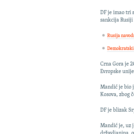
DF je imao tri 
sankcija Rusiji
Rusija navodn
Demokratski 
Crna Gora je 2
Evropske unije
Mandić je bio 
Kosova, zbog č
DF je blizak Sr
Mandić je, uz 
državljanina, 