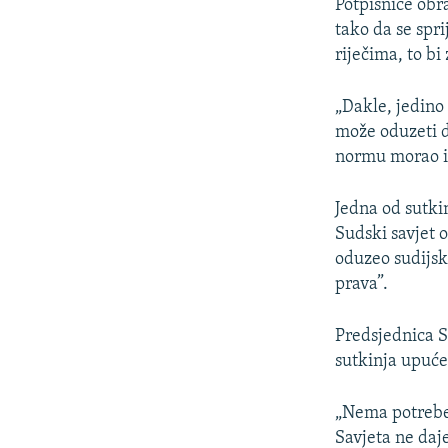
Potpisnice obr
tako da se spr
riječima, to bi
„Dakle, jedino
može oduzeti d
normu morao iz
Jedna od sutki
Sudski savjet 
oduzeo sudijsku
prava”.
Predsjednica S
sutkinja upuće
„Nema potrebe 
Savjeta ne daj