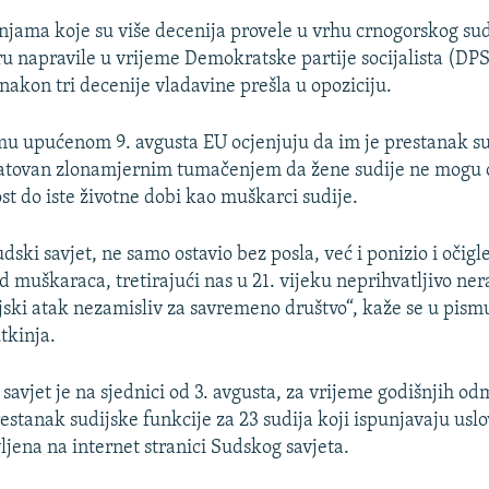
kinjama koje su više decenija provele u vrhu crnogorskog sud
ru napravile u vrijeme Demokratske partije socijalista (DPS)
nakon tri decenije vladavine prešla u opoziciju.
mu upućenom 9. avgusta EU ocjenjuju da im je prestanak s
tatovan zlonamjernim tumačenjem da žene sudije ne mogu o
st do iste životne dobi kao muškarci sudije.
dski savjet, ne samo ostavio bez posla, već i ponizio i očig
d muškaraca, tretirajući nas u 21. vijeku neprihvatljivo n
cijski atak nezamisliv za savremeno društvo“, kaže se u pism
tkinja.
savjet je na sjednici od 3. avgusta, za vrijeme godišnjih od
estanak sudijske funkcije za 23 sudija koji ispunjavaju uslo
ljena na internet stranici Sudskog savjeta.