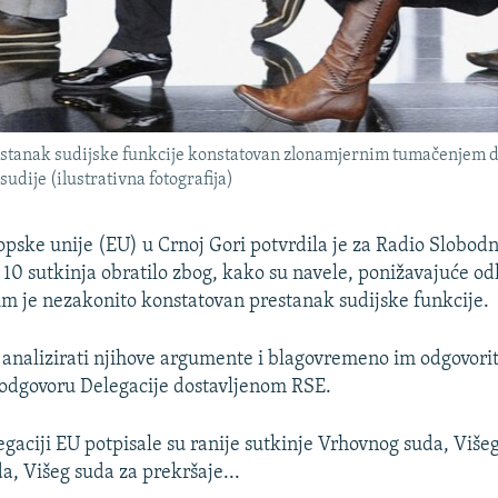
estanak sudijske funkcije konstatovan zlonamjernim tumačenjem d
udije (ilustrativna fotografija)
opske unije (EU) u Crnoj Gori potvrdila je za Radio Slobod
 10 sutkinja obratilo zbog, kako su navele, ponižavajuće o
im je nezakonito konstatovan prestanak sudijske funkcije.
 analizirati njihove argumente i blagovremeno im odgovori
 odgovoru Delegacije dostavljenom RSE.
gaciji EU potpisale su ranije sutkinje Vrhovnog suda, Više
a, Višeg suda za prekršaje...