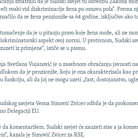
aćanja smatraju da je Sudski savjet tu odredbu Zakona mor
iječi svaki vid diskriminacije žena po osnovu pola“. Prema 
 značilo da se žena penzioniše sa 64 godine, isključivo ako to
 tumačenje da je u pitanju pravo koje žena može, ali ne mora
iskriminatorski aspekt ovoj normi. U protivnom, Sudski sav
uzeti iz primjene“, ističe se u pismu.
nja Svetlana Vujanović je u zasebnom obraćanju javnosti na
odlukom da je penzioniše, koju je ona okarakterisala kao pr
 funkciju, ali da joj ne mogu uzeti „čast, dostojanstvo, ugl
udskog savjeta Vesna Simović Zvicer odbila je da prokome
no Delegaciji EU.
da komentarišem. Sudski savjet će zauzeti stav a ja kom
em“, kazala je Simović Zvicer za RSE.