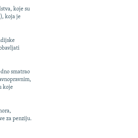
stva, koje su
, koja je
udijske
bavljati
ledno smatrao
eravnopravnim,
u koje
mora,
ve za penziju.