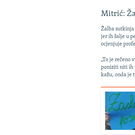
Mitrić: Ž
Žalba sutkinja
jer ih šalje u
ocjenjuje profe
„To je rečeno v
poniziti niti i
kažu, onda je 