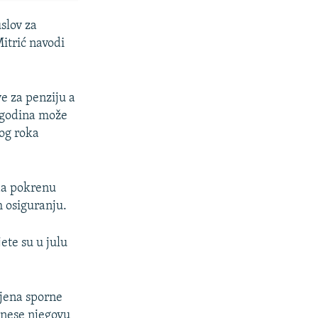
slov za
Mitrić navodi
e za penziju a
6 godina može
gog roka
da pokrenu
 osiguranju.
ete su u julu
mjena sporne
onese njegovu