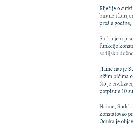
Riječ je o sut
birane i karije
prošle godine, 
Sutkinje u pis
funkcije kons
sudijsku dužno
„Time nas je Su
nižim bićima o
što je civiliza
potpisuje 10 su
Naime, Sudski 
konstatovao pr
Oduka je objav