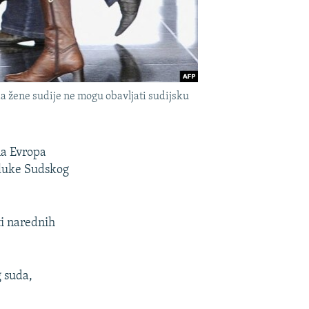
a žene sudije ne mogu obavljati sudijsku
na Evropa
dluke Sudskog
ti narednih
g suda,