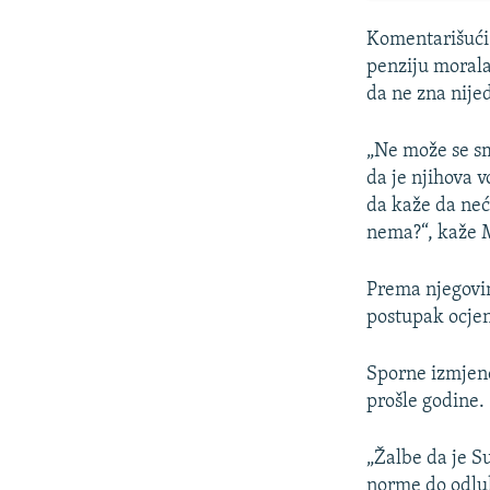
Komentarišući 
penziju morala
da ne zna nije
„Ne može se sm
da je njihova v
da kaže da neće
nema?“, kaže M
Prema njegovim
postupak ocjen
Sporne izmjene
prošle godine.
„Žalbe da je S
norme do odlu