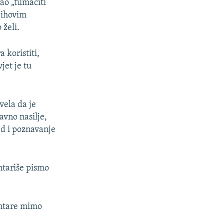
ao „tumačiti
njihovim
 želi.
 koristiti,
jet je tu
vela da je
avno nasilje,
ed i poznavanje
ntariše pismo
entare mimo