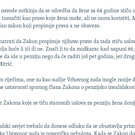
navode sutkinja da se odredba da žene sa 64 godine stiču u
 tumačiti kao pravo koje žena može, ali ne mora koristiti, 
dan zakon koji propisuje prava a ne obaveze.
atrati da Zakon propisuje njihovo pravo da tada stiču uslov
olja hoće li ići ili ne. Znači li to da muškarac kad napuni 6
 da ide u penziju nego da će raditi još pet godina, jer dru
itrić.
 riječima, one su kao sudije Vrhovnog suda mogle ranije 
e ustavnosti spornog člana Zakona o penzijsko invalidskom
 Zakona koje se tiču starosnih uslova za penziju žena donij
udski savjet trebalo da donese odluku da se obustavlja pri
ke Ustavnog suda je pravnička nebuloza. Kada se Zakon d