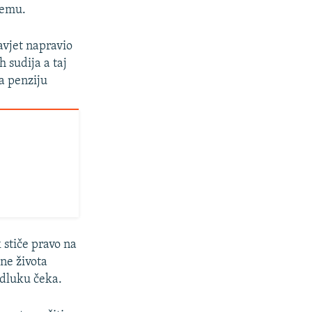
temu.
avjet napravio
 sudija a taj
a penziju
 stiče pravo na
ne života
odluku čeka.