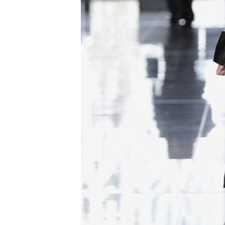
ISPRIČAJ MI
DNEVNO@RSE
SPECIJALI RSE
VIŠE OD NASLOVA
GENOCID U SREBRENICI
POPLAVE I KLIZIŠTA U BIH 2024.
TV LIBERTY
POST SCRIPTUM
MOJA EVROPA
TRI DECENIJE OD RATA U BIH
SVE KARTE DEJTONA
NASTANAK I RASPAD JUGOSLAVIJE