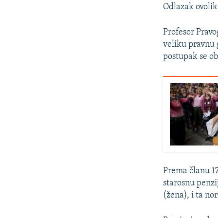
Odlazak ovolik
Profesor Pravog
veliku pravnu 
postupak se ob
Prema članu 17
starosnu penzi
(žena), i ta n