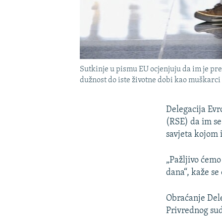
Sutkinje u pismu EU ocjenjuju da im je pr
dužnost do iste životne dobi kao muškarci s
Delegacija Evr
(RSE) da im se
savjeta kojom 
„Pažljivo ćemo
dana“, kaže se
Obraćanje Dele
Privrednog sud