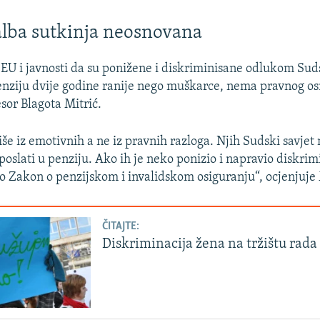
alba sutkinja neosnovana
 EU i javnosti da su ponižene i diskriminisane odlukom Sud
 penziju dvije godine ranije nego muškarce, nema pravnog o
sor Blagota Mitrić.
iše iz emotivnih a ne iz pravnih razloga. Njih Sudski savjet
h poslati u penziju. Ako ih je neko ponizio i napravio diskri
to Zakon o penzijskom i invalidskom osiguranju“, ocjenjuje 
ČITAJTE:
Diskriminacija žena na tržištu rada