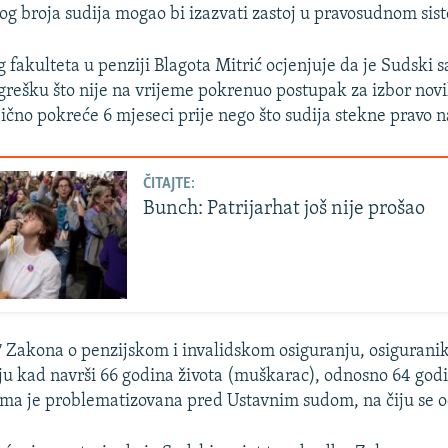
og broja sudija mogao bi izazvati zastoj u pravosudnom sis
 fakulteta u penziji Blagota Mitrić ocjenjuje da je Sudski s
grešku što nije na vrijeme pokrenuo postupak za izbor novih
ično pokreće 6 mjeseci prije nego što sudija stekne pravo n
ČITAJTE:
Bunch: Patrijarhat još nije prošao
 Zakona o penzijskom i invalidskom osiguranju, osiguranik
ju kad navrši 66 godina života (muškarac), odnosno 64 godi
orma je problematizovana pred Ustavnim sudom, na čiju se 