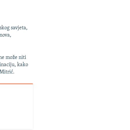
skog savjeta,
snova,
 ne može niti
minaciju, kako
Mitrić.