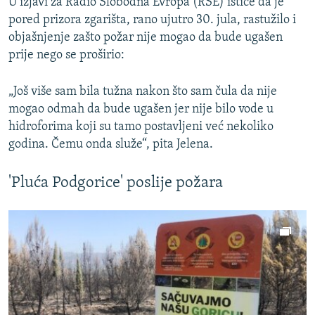
U izjavi za Radio Slobodna Evropa (RSE) ističe da je
pored prizora zgarišta, rano ujutro 30. jula, rastužilo i
objašnjenje zašto požar nije mogao da bude ugašen
prije nego se proširio:
„Još više sam bila tužna nakon što sam čula da nije
mogao odmah da bude ugašen jer nije bilo vode u
hidroforima koji su tamo postavljeni već nekoliko
godina. Čemu onda služe“, pita Jelena.
'Pluća Podgorice' poslije požara