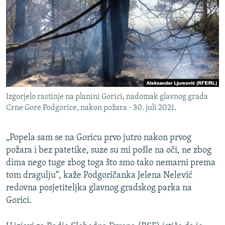
ISPRIČAJ MI
DNEVNO@RSE
SPECIJALI RSE
VIŠE OD NASLOVA
PRATITE NAS
GENOCID U SREBRENICI
Izgorjelo rastinje na planini Gorici, nadomak glavnog grada
POPLAVE I KLIZIŠTA U BIH 2024.
Crne Gore Podgorice, nakon požara - 30. juli 2021.
TV LIBERTY
Sve RFE/RL stranice
POST SCRIPTUM
„Popela sam se na Goricu prvo jutro nakon prvog
požara i bez patetike, suze su mi pošle na oči, ne zbog
MOJA EVROPA
dima nego tuge zbog toga što smo tako nemarni prema
TRI DECENIJE OD RATA U BIH
tom dragulju“, kaže Podgoričanka Jelena Nelević
redovna posjetiteljka glavnog gradskog parka na
SVE KARTE DEJTONA
Gorici.
NASTANAK I RASPAD JUGOSLAVIJE