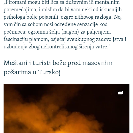
„Piromani mogu biti lica sa duševnim ili mentalnim
poremećajima, i mislim da bi vam neki od iskusnijih
psihologa bolje pojasnili jezgro njihovog razloga. No,
sam čin sa sobom nosi određene senzacije kod
počinioca: ogromna želja (nagon) za paljenjem,
fascinaciju plamom, osjećaj sveukupnog zadovoljstva i
uzbuđenja zbog nekontrolisanog širenja vatre.“
Meštani i turisti beže pred masovnim
požarima u Turskoj