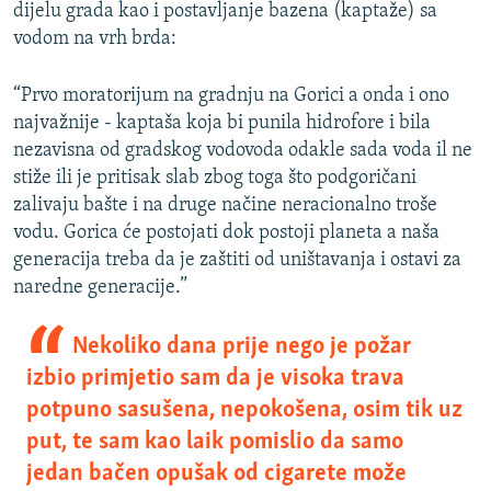
dijelu grada kao i postavljanje bazena (kaptaže) sa
vodom na vrh brda:
“Prvo moratorijum na gradnju na Gorici a onda i ono
najvažnije - kaptaša koja bi punila hidrofore i bila
nezavisna od gradskog vodovoda odakle sada voda il ne
stiže ili je pritisak slab zbog toga što podgoričani
zalivaju bašte i na druge načine neracionalno troše
vodu. Gorica će postojati dok postoji planeta a naša
generacija treba da je zaštiti od uništavanja i ostavi za
naredne generacije.”
Nekoliko dana prije nego je požar
izbio primjetio sam da je visoka trava
potpuno sasušena, nepokošena, osim tik uz
put, te sam kao laik pomislio da samo
jedan bačen opušak od cigarete može