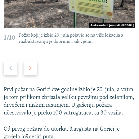
Požar koji je izbio 29. jula pojavio se na više lokacija a
1/10
razbuktavanju je doprinio i jak vjetar.
P
N
r
a
e
r
t
e
Prvi požar na Gorici ove godine izbio je 29. jula, a vatra
h
d
je tom prilikom zbrisala veliku površinu pod zelenilom,
o
n
drvećem i niskim rastinjem. U gašenju požara
d
i
učestvovalo je preko 100 vatrogasaca, sa 30 vozila.
n
s
i
l
Od prvog požara do utorka, 3.avgusta na Gorici je
s
a
gorjelo još četiri puta.