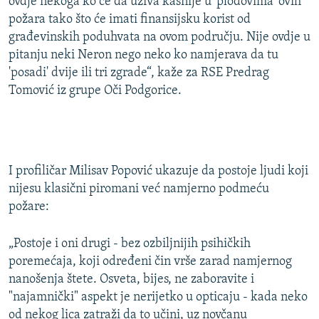
ovdje nekoga ko će da uživa kasnije u 'plodovima' ovih
a
d
požara tako što će imati finansijsku korist od
j
građevinskih poduhvata na ovom području. Nije ovdje u
d
pitanju neki Neron nego neko ko namjerava da tu
'posadi' dvije ili tri zgrade“, kaže za RSE Predrag
Tomović iz grupe Oči Podgorice.
I profiličar Milisav Popović ukazuje da postoje ljudi koji
nijesu klasični piromani već namjerno podmeću
požare:
„Postoje i oni drugi - bez ozbiljnijih psihičkih
poremećaja, koji određeni čin vrše zarad namjernog
nanošenja štete. Osveta, bijes, ne zaboravite i
"najamnički" aspekt je nerijetko u opticaju - kada neko
od nekog lica zatraži da to učini, uz novčanu