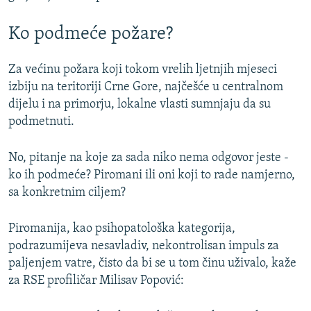
l
j
a
d
Ko podmeće požare?
j
d
Za većinu požara koji tokom vrelih ljetnjih mjeseci
izbiju na teritoriji Crne Gore, najčešće u centralnom
dijelu i na primorju, lokalne vlasti sumnjaju da su
podmetnuti.
No, pitanje na koje za sada niko nema odgovor jeste -
ko ih podmeće? Piromani ili oni koji to rade namjerno,
sa konkretnim ciljem?
Piromanija, kao psihopatološka kategorija,
podrazumijeva nesavladiv, nekontrolisan impuls za
paljenjem vatre, čisto da bi se u tom činu uživalo, kaže
za RSE profiličar Milisav Popović: