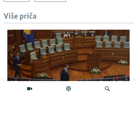
Više priča
Koliko je izgledan sporazum sa
Samoopredjeljenjem?
Pretraživač