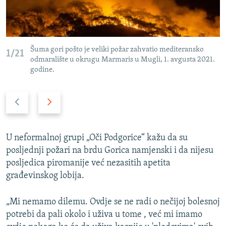
Šuma gori pošto je veliki požar zahvatio mediteransko
1/21
odmaralište u okrugu Marmaris u Mugli, 1. avgusta 2021.
godine.
P
N
r
a
e
r
t
e
U neformalnoj grupi „Oči Podgorice“ kažu da su
h
d
posljednji požari na brdu Gorica namjenski i da nijesu
o
n
posljedica piromanije već nezasitih apetita
d
i
građevinskog lobija.
n
s
i
l
„Mi nemamo dilemu. Ovdje se ne radi o nečijoj bolesnoj
s
a
potrebi da pali okolo i uživa u tome , već mi imamo
l
j