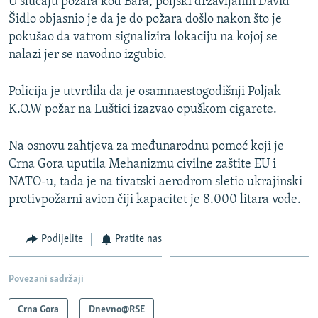
U slučaju požara kod Bara, poljski državljanin David
Šidlo objasnio je da je do požara došlo nakon što je
pokušao da vatrom signalizira lokaciju na kojoj se
nalazi jer se navodno izgubio.
Policija je utvrdila da je osamnaestogodišnji Poljak
K.O.W požar na Luštici izazvao opuškom cigarete.
Na osnovu zahtjeva za međunarodnu pomoć koji je
Crna Gora uputila Mehanizmu civilne zaštite EU i
NATO-u, tada je na tivatski aerodrom sletio ukrajinski
protivpožarni avion čiji kapacitet je 8.000 litara vode.
Podijelite
Pratite nas
Povezani sadržaji
Crna Gora
Dnevno@RSE