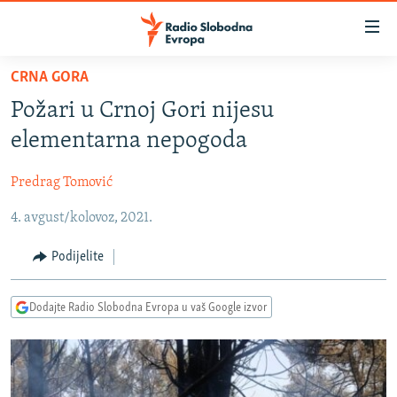
Dostupni
linkovi
Pređite
CRNA GORA
na
VIJESTI
Požari u Crnoj Gori nijesu
glavni
BOSNA I HERCEGOVINA
sadržaj
elementarna nepogoda
SRBIJA
Pređite
na
Predrag Tomović
KOSOVO
glavnu
4. avgust/kolovoz, 2021.
CRNA GORA
navigaciju
Pređite
VIZUELNO
Podijelite
na
PODCASTI
VIDEO
pretragu
Dodajte Radio Slobodna Evropa u vaš Google izvor
RAT U UKRAJINI
FOTOGALERIJE
KINA NA BALKANU
INFOGRAFIKE
RSE PRIČE IZ SVIJETA