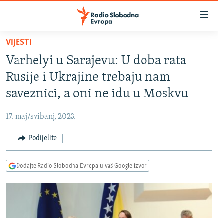
Dostupni
linkovi
Pređite
VIJESTI
na
VIJESTI
Varhelyi u Sarajevu: U doba rata
glavni
BOSNA I HERCEGOVINA
sadržaj
Rusije i Ukrajine trebaju nam
SRBIJA
Pređite
saveznici, a oni ne idu u Moskvu
na
KOSOVO
glavnu
17. maj/svibanj, 2023.
CRNA GORA
navigaciju
Pređite
Podijelite
VIZUELNO
na
PODCASTI
VIDEO
pretragu
Dodajte Radio Slobodna Evropa u vaš Google izvor
RAT U UKRAJINI
FOTOGALERIJE
KINA NA BALKANU
INFOGRAFIKE
RSE PRIČE IZ SVIJETA