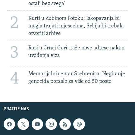
ostali bez svega'
2
Kurti u Zubinom Potoku: Iskopavanja bi
mogla trajati mjesecima, Srbija bi trebala
otvoriti arhive
3
Rusi u Crnoj Gori traže nove adrese nakon
uvođenja viza
4
Memorijalni centar Srebrenica: Negiranje
genocida poraslo za više od 50 posto
PRATITE NAS