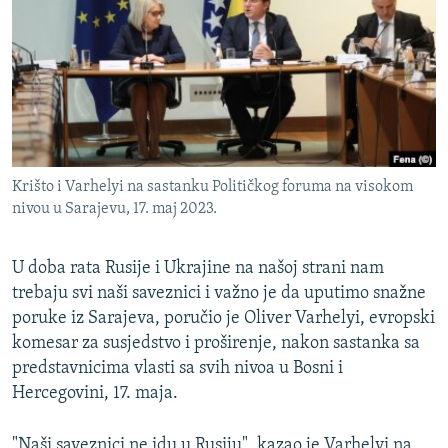
ISPRIČAJ MI
DNEVNO@RSE
SPECIJALI RSE
VIŠE OD NASLOVA
PRATITE NAS
GENOCID U SREBRENICI
Krišto i Varhelyi na sastanku Političkog foruma na visokom
POPLAVE I KLIZIŠTA U BIH 2024.
nivou u Sarajevu, 17. maj 2023.
TV LIBERTY
Sve RFE/RL stranice
U doba rata Rusije i Ukrajine na našoj strani nam
POST SCRIPTUM
trebaju svi naši saveznici i važno je da uputimo snažne
MOJA EVROPA
poruke iz Sarajeva, poručio je Oliver Varhelyi, evropski
komesar za susjedstvo i proširenje, nakon sastanka sa
TRI DECENIJE OD RATA U BIH
predstavnicima vlasti sa svih nivoa u Bosni i
SVE KARTE DEJTONA
Hercegovini, 17. maja.
NASTANAK I RASPAD JUGOSLAVIJE
"Naši saveznici ne idu u Rusiju", kazao je Varhelyi na