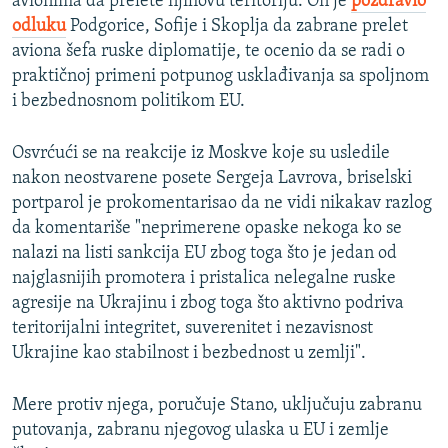
avionima da prelete njihovu teritoriju. On je
pozdravio
odluku
Podgorice, Sofije i Skoplja da zabrane prelet
aviona šefa ruske diplomatije, te ocenio da se radi o
praktičnoj primeni potpunog usklađivanja sa spoljnom
i bezbednosnom politikom EU.
Osvrćući se na reakcije iz Moskve koje su usledile
nakon neostvarene posete Sergeja Lavrova, briselski
portparol je prokomentarisao da ne vidi nikakav razlog
da komentariše "neprimerene opaske nekoga ko se
nalazi na listi sankcija EU zbog toga što je jedan od
najglasnijih promotera i pristalica nelegalne ruske
agresije na Ukrajinu i zbog toga što aktivno podriva
teritorijalni integritet, suverenitet i nezavisnost
Ukrajine kao stabilnost i bezbednost u zemlji".
Mere protiv njega, poručuje Stano, uključuju zabranu
putovanja, zabranu njegovog ulaska u EU i zemlje