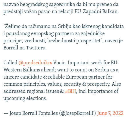
nazvao beogradskog sagovornika da bi mu preneo da
predstoji važan posao na relaciji EU-Zapadni Balkan.
"Želimo da računamo na Srbiju kao iskrenog kandidata
i pouzdanog evropskog partnera za zajedničke
principe, vrednosti, bezbednost i prosperitet", naveo je
Borrell na Twitteru.
Called
@predsednikrs
Vucic. Important work for EU-
Western Balkans ahead; want to count on Serbia as a
sincere candidate & reliable European partner for
common principles, values, security & prosperity. Also
addressed regional issues &
#BiH
, incl importance of
upcoming elections.
— Josep Borrell Fontelles (@JosepBorrellF)
June 7, 2022