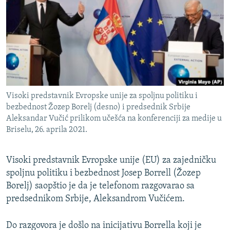
ISPRIČAJ MI
DNEVNO@RSE
SPECIJALI RSE
VIŠE OD NASLOVA
PRATITE NAS
GENOCID U SREBRENICI
Visoki predstavnik Evropske unije za spoljnu politiku i
POPLAVE I KLIZIŠTA U BIH 2024.
bezbednost Žozep Borelj (desno) i predsednik Srbije
Aleksandar Vučić prilikom učešća na konferenciji za medije u
TV LIBERTY
Sve RFE/RL stranice
Briselu, 26. aprila 2021.
POST SCRIPTUM
MOJA EVROPA
Visoki predstavnik Evropske unije (EU) za zajedničku
spoljnu politiku i bezbednost Josep Borrell (Žozep
TRI DECENIJE OD RATA U BIH
Borelj) saopštio je da je telefonom razgovarao sa
SVE KARTE DEJTONA
predsednikom Srbije, Aleksandrom Vučićem.
NASTANAK I RASPAD JUGOSLAVIJE
Do razgovora je došlo na inicijativu Borrella koji je