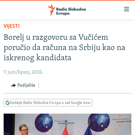
Dostupni
linkovi
Pređite
VIJESTI
na
VIJESTI
Borelj u razgovoru sa Vučićem
glavni
BOSNA I HERCEGOVINA
sadržaj
poručio da računa na Srbiju kao na
SRBIJA
Pređite
iskrenog kandidata
na
KOSOVO
glavnu
7. juni/lipanj, 2022.
CRNA GORA
navigaciju
Pređite
Podijelite
VIZUELNO
na
PODCASTI
VIDEO
pretragu
Dodajte Radio Slobodna Evropa u vaš Google izvor
RAT U UKRAJINI
FOTOGALERIJE
KINA NA BALKANU
INFOGRAFIKE
RSE PRIČE IZ SVIJETA