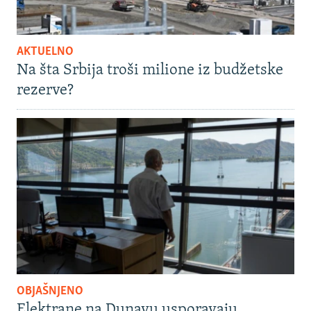
AKTUELNO
Na šta Srbija troši milione iz budžetske
rezerve?
OBJAŠNJENO
Elektrane na Dunavu usporavaju,