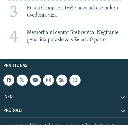
3
Rusi u Crnoj Gori traže nove adrese nakon
uvođenja viza
4
Memorijalni centar Srebrenica: Negiranje
genocida poraslo za više od 50 posto
PRATITE NAS
INFO
PRETRAŽI
Sva prava zadržana. Radio Free Europe / Radio Liberty © 2026