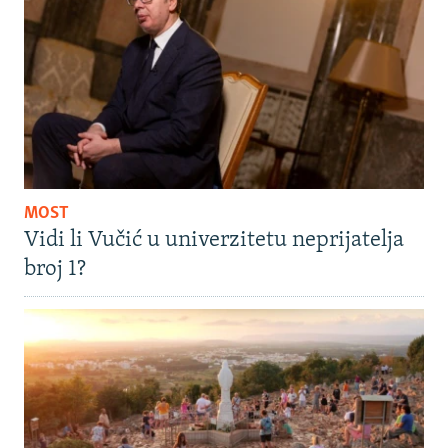
MOST
Vidi li Vučić u univerzitetu neprijatelja
broj 1?