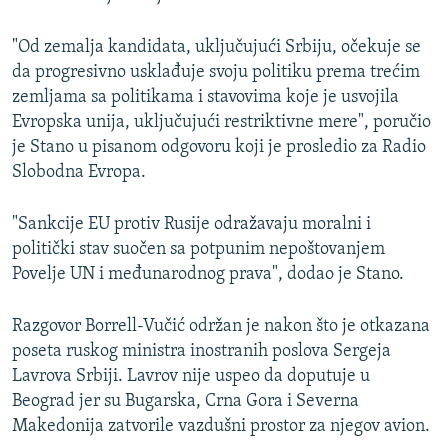
"Od zemalja kandidata, uključujući Srbiju, očekuje se
da progresivno usklađuje svoju politiku prema trećim
zemljama sa politikama i stavovima koje je usvojila
Evropska unija, uključujući restriktivne mere", poručio
je Stano u pisanom odgovoru koji je prosledio za Radio
Slobodna Evropa.
"Sankcije EU protiv Rusije odražavaju moralni i
politički stav suočen sa potpunim nepoštovanjem
Povelje UN i međunarodnog prava", dodao je Stano.
Razgovor Borrell-Vučić održan je nakon što je otkazana
poseta ruskog ministra inostranih poslova Sergeja
Lavrova Srbiji. Lavrov nije uspeo da doputuje u
Beograd jer su Bugarska, Crna Gora i Severna
Makedonija zatvorile vazdušni prostor za njegov avion.