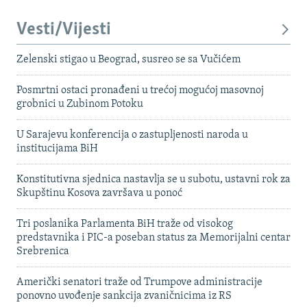
Vesti/Vijesti
Zelenski stigao u Beograd, susreo se sa Vučićem
Posmrtni ostaci pronađeni u trećoj mogućoj masovnoj
grobnici u Zubinom Potoku
U Sarajevu konferencija o zastupljenosti naroda u
institucijama BiH
Konstitutivna sjednica nastavlja se u subotu, ustavni rok za
Skupštinu Kosova završava u ponoć
Tri poslanika Parlamenta BiH traže od visokog
predstavnika i PIC-a poseban status za Memorijalni centar
Srebrenica
Američki senatori traže od Trumpove administracije
ponovno uvođenje sankcija zvaničnicima iz RS