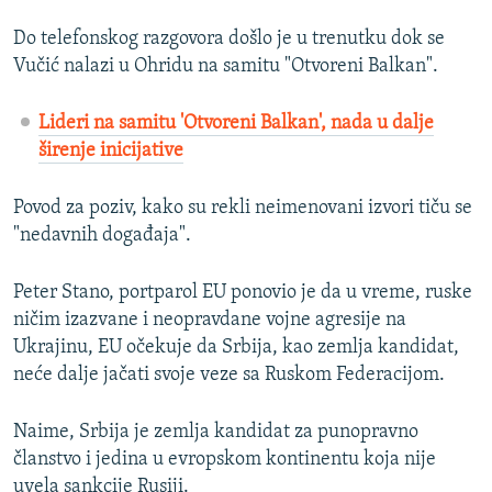
Do telefonskog razgovora došlo je u trenutku dok se
Vučić nalazi u Ohridu na samitu "Otvoreni Balkan".
Lideri na samitu 'Otvoreni Balkan', nada u dalje
širenje inicijative
Povod za poziv, kako su rekli neimenovani izvori tiču se
"nedavnih događaja".
Peter Stano, portparol EU ponovio je da u vreme, ruske
ničim izazvane i neopravdane vojne agresije na
Ukrajinu, EU očekuje da Srbija, kao zemlja kandidat,
neće dalje jačati svoje veze sa Ruskom Federacijom.
Naime, Srbija je zemlja kandidat za punopravno
članstvo i jedina u evropskom kontinentu koja nije
uvela sankcije Rusiji.