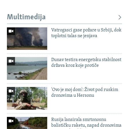
Multimedija
Vatrogasci gase požare u Srbiji, dok
toplotni talas ne jenjava
Dunav testira energetsku stabilnost
država kroz koje protiče
'Ovo je moj dom': Život pod ruskim
dronovima u Hersonu
Rusija lansirala smrtonosnu
balističku raketu, napad dronovima