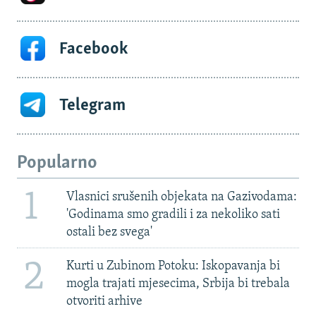
Facebook
Telegram
Popularno
1
Vlasnici srušenih objekata na Gazivodama:
'Godinama smo gradili i za nekoliko sati
ostali bez svega'
2
Kurti u Zubinom Potoku: Iskopavanja bi
mogla trajati mjesecima, Srbija bi trebala
otvoriti arhive