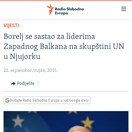
Dostupni
linkovi
Pređite
VIJESTI
na
VIJESTI
Borelj se sastao za liderima
glavni
BOSNA I HERCEGOVINA
sadržaj
Zapadnog Balkana na skupštini UN
SRBIJA
Pređite
u Njujorku
na
KOSOVO
glavnu
22. septembar/rujan, 2021.
CRNA GORA
navigaciju
Pređite
Podijelite
VIZUELNO
na
PODCASTI
VIDEO
pretragu
Dodajte Radio Slobodna Evropa u vaš Google izvor
RAT U UKRAJINI
FOTOGALERIJE
KINA NA BALKANU
INFOGRAFIKE
RSE PRIČE IZ SVIJETA