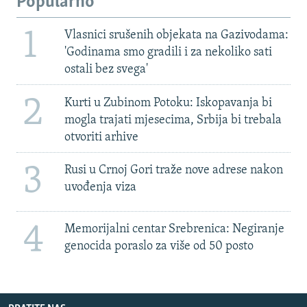
Popularno
1
Vlasnici srušenih objekata na Gazivodama:
'Godinama smo gradili i za nekoliko sati
ostali bez svega'
2
Kurti u Zubinom Potoku: Iskopavanja bi
mogla trajati mjesecima, Srbija bi trebala
otvoriti arhive
3
Rusi u Crnoj Gori traže nove adrese nakon
uvođenja viza
4
Memorijalni centar Srebrenica: Negiranje
genocida poraslo za više od 50 posto