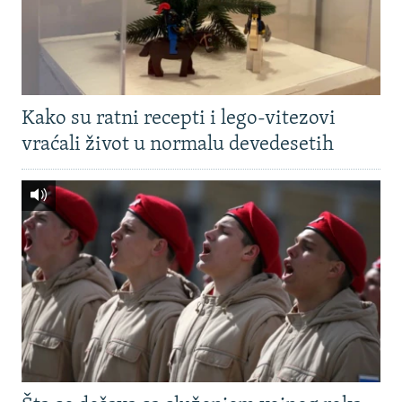
Kako su ratni recepti i lego-vitezovi
vraćali život u normalu devedesetih