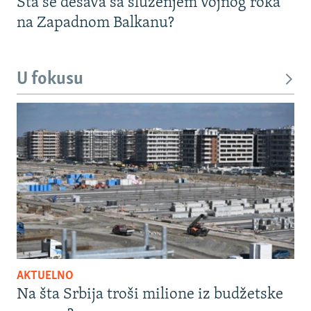
Šta se dešava sa služenjem vojnog roka
na Zapadnom Balkanu?
U fokusu
AKTUELNO
Na šta Srbija troši milione iz budžetske