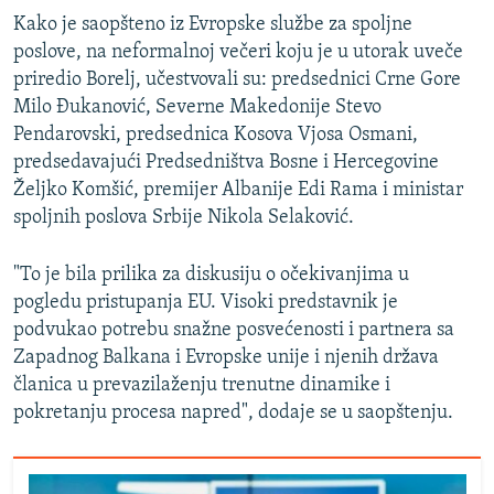
Kako je saopšteno iz Evropske službe za spoljne
poslove, na neformalnoj večeri koju je u utorak uveče
priredio Borelj, učestvovali su: predsednici Crne Gore
Milo Đukanović, Severne Makedonije Stevo
Pendarovski, predsednica Kosova Vjosa Osmani,
predsedavajući Predsedništva Bosne i Hercegovine
Željko Komšić, premijer Albanije Edi Rama i ministar
spoljnih poslova Srbije Nikola Selaković.
"To je bila prilika za diskusiju o očekivanjima u
pogledu pristupanja EU. Visoki predstavnik je
podvukao potrebu snažne posvećenosti i partnera sa
Zapadnog Balkana i Evropske unije i njenih država
članica u prevazilaženju trenutne dinamike i
pokretanju procesa napred", dodaje se u saopštenju.