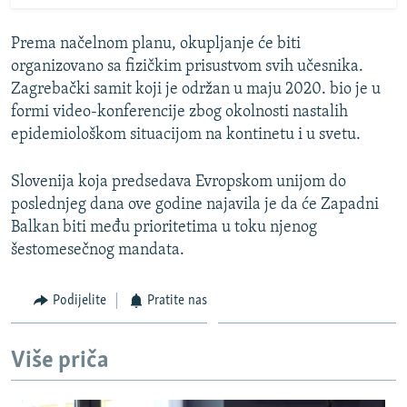
Prema načelnom planu, okupljanje će biti
organizovano sa fizičkim prisustvom svih učesnika.
Zagrebački samit koji je održan u maju 2020. bio je u
formi video-konferencije zbog okolnosti nastalih
epidemiološkom situacijom na kontinetu i u svetu.
Slovenija koja predsedava Evropskom unijom do
poslednjeg dana ove godine najavila je da će Zapadni
Balkan biti među prioritetima u toku njenog
šestomesečnog mandata.
Podijelite
Pratite nas
Više priča