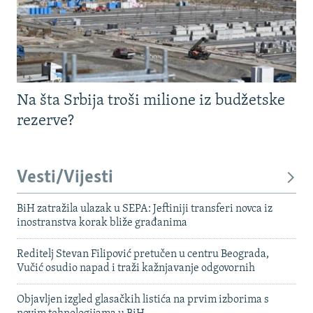
Na šta Srbija troši milione iz budžetske
rezerve?
Vesti/Vijesti
BiH zatražila ulazak u SEPA: Jeftiniji transferi novca iz
inostranstva korak bliže građanima
Reditelj Stevan Filipović pretučen u centru Beograda,
Vučić osudio napad i traži kažnjavanje odgovornih
Objavljen izgled glasačkih listića na prvim izborima s