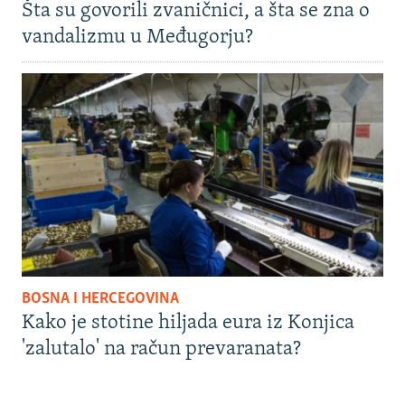
Šta su govorili zvaničnici, a šta se zna o
vandalizmu u Međugorju?
BOSNA I HERCEGOVINA
Kako je stotine hiljada eura iz Konjica
'zalutalo' na račun prevaranata?