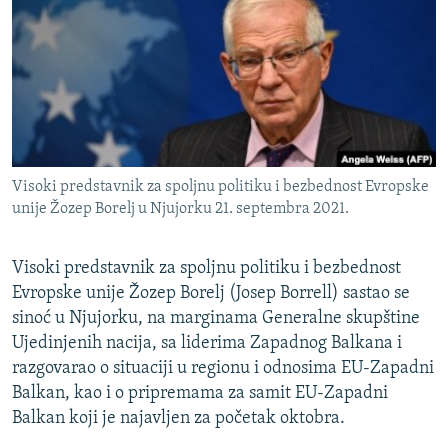
ISPRIČAJ MI
DNEVNO@RSE
SPECIJALI RSE
VIŠE OD NASLOVA
PRATITE NAS
GENOCID U SREBRENICI
Visoki predstavnik za spoljnu politiku i bezbednost Evropske
POPLAVE I KLIZIŠTA U BIH 2024.
unije Žozep Borelj u Njujorku 21. septembra 2021.
TV LIBERTY
Sve RFE/RL stranice
Visoki predstavnik za spoljnu politiku i bezbednost
POST SCRIPTUM
Evropske unije Žozep Borelj (Josep Borrell) sastao se
MOJA EVROPA
sinoć u Njujorku, na marginama Generalne skupštine
Ujedinjenih nacija, sa liderima Zapadnog Balkana i
TRI DECENIJE OD RATA U BIH
razgovarao o situaciji u regionu i odnosima EU-Zapadni
SVE KARTE DEJTONA
Balkan, kao i o pripremama za samit EU-Zapadni
NASTANAK I RASPAD JUGOSLAVIJE
Balkan koji je najavljen za početak oktobra.