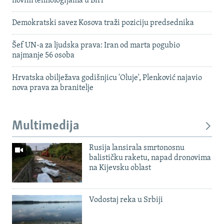
novim tehnologijama u BiH
Demokratski savez Kosova traži poziciju predsednika
Šef UN-a za ljudska prava: Iran od marta pogubio
najmanje 56 osoba
Hrvatska obilježava godišnjicu 'Oluje', Plenković najavio
nova prava za branitelje
Multimedija
Rusija lansirala smrtonosnu
balističku raketu, napad dronovima
na Kijevsku oblast
Vodostaj reka u Srbiji