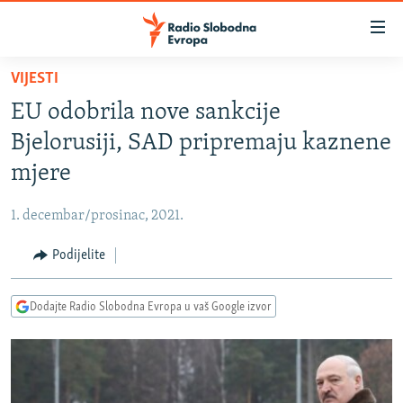
Dostupni
linkovi
Pređite
VIJESTI
na
VIJESTI
EU odobrila nove sankcije
glavni
BOSNA I HERCEGOVINA
sadržaj
Bjelorusiji, SAD pripremaju kaznene
SRBIJA
Pređite
mjere
na
KOSOVO
glavnu
1. decembar/prosinac, 2021.
CRNA GORA
navigaciju
Pređite
Podijelite
VIZUELNO
na
PODCASTI
VIDEO
pretragu
Dodajte Radio Slobodna Evropa u vaš Google izvor
RAT U UKRAJINI
FOTOGALERIJE
KINA NA BALKANU
INFOGRAFIKE
RSE PRIČE IZ SVIJETA