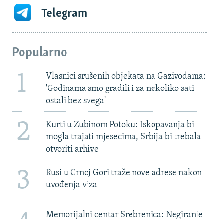
Telegram
Popularno
1
Vlasnici srušenih objekata na Gazivodama:
'Godinama smo gradili i za nekoliko sati
ostali bez svega'
2
Kurti u Zubinom Potoku: Iskopavanja bi
mogla trajati mjesecima, Srbija bi trebala
otvoriti arhive
3
Rusi u Crnoj Gori traže nove adrese nakon
uvođenja viza
Memorijalni centar Srebrenica: Negiranje