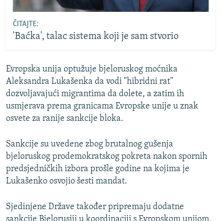
ČITAJTE:
'Baćka', talac sistema koji je sam stvorio
Evropska unija optužuje bjeloruskog moćnika
Aleksandra Lukašenka da vodi "hibridni rat"
dozvoljavajući migrantima da dolete, a zatim ih
usmjerava prema granicama Evropske unije u znak
osvete za ranije sankcije bloka.
Sankcije su uvedene zbog brutalnog gušenja
bjeloruskog prodemokratskog pokreta nakon spornih
predsjedničkih izbora prošle godine na kojima je
Lukašenko osvojio šesti mandat.
Sjedinjene Države također pripremaju dodatne
sankcije Bjelorusiji u koordinaciji s Evropskom unijom,