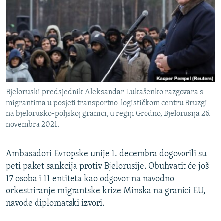
ISPRIČAJ MI
DNEVNO@RSE
SPECIJALI RSE
VIŠE OD NASLOVA
PRATITE NAS
GENOCID U SREBRENICI
Bjeloruski predsjednik Aleksandar Lukašenko razgovara s
POPLAVE I KLIZIŠTA U BIH 2024.
migrantima u posjeti transportno-logističkom centru Bruzgi
na bjelorusko-poljskoj granici, u regiji Grodno, Bjelorusija 26.
TV LIBERTY
Sve RFE/RL stranice
novembra 2021.
POST SCRIPTUM
MOJA EVROPA
Ambasadori Evropske unije 1. decembra dogovorili su
peti paket sankcija protiv Bjelorusije. Obuhvatit će još
TRI DECENIJE OD RATA U BIH
17 osoba i 11 entiteta kao odgovor na navodno
SVE KARTE DEJTONA
orkestriranje migrantske krize Minska na granici EU,
navode diplomatski izvori.
NASTANAK I RASPAD JUGOSLAVIJE