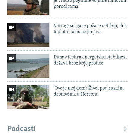
je vraćao poginule vojnike njihovim
porodicama
Vatrogasci gase požare u Srbiji, dok
toplotni talas ne jenjava
Dunav testira energetsku stabilnost
država kroz koje protiče
'Ovo je moj dom': Život pod ruskim
dronovima u Hersonu
Podcasti