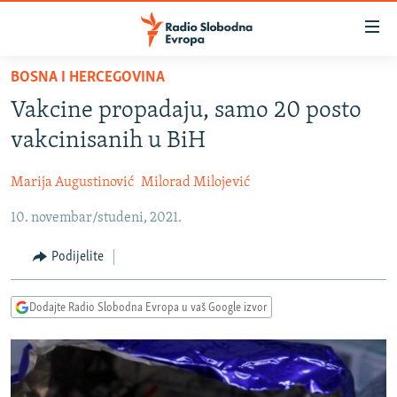
Dostupni
linkovi
Pređite
BOSNA I HERCEGOVINA
na
VIJESTI
Vakcine propadaju, samo 20 posto
glavni
BOSNA I HERCEGOVINA
sadržaj
vakcinisanih u BiH
SRBIJA
Pređite
na
Marija Augustinović
Milorad Milojević
KOSOVO
glavnu
10. novembar/studeni, 2021.
CRNA GORA
navigaciju
Pređite
VIZUELNO
Podijelite
na
PODCASTI
VIDEO
pretragu
Dodajte Radio Slobodna Evropa u vaš Google izvor
RAT U UKRAJINI
FOTOGALERIJE
KINA NA BALKANU
INFOGRAFIKE
RSE PRIČE IZ SVIJETA