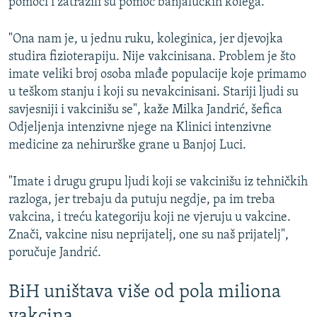
pomoći i zatražili su pomoć banjalučkih kolega.
"Ona nam je, u jednu ruku, koleginica, jer djevojka
studira fizioterapiju. Nije vakcinisana. Problem je što
imate veliki broj osoba mlađe populacije koje primamo
u teškom stanju i koji su nevakcinisani. Stariji ljudi su
savjesniji i vakcinišu se", kaže Milka Jandrić, šefica
Odjeljenja intenzivne njege na Klinici intenzivne
medicine za nehirurške grane u Banjoj Luci.
"Imate i drugu grupu ljudi koji se vakcinišu iz tehničkih
razloga, jer trebaju da putuju negdje, pa im treba
vakcina, i treću kategoriju koji ne vjeruju u vakcine.
Znači, vakcine nisu neprijatelj, one su naš prijatelj",
poručuje Jandrić.
BiH uništava više od pola miliona
vakcina