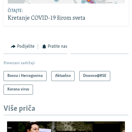
ČITAJTE:
Kretanje COVID-19 širom sveta
Podijelite
Pratite nas
Povezani sadržaji
Bosna i Hercegovina
Aktuelno
Dnevno@RSE
Korona virus
Više priča