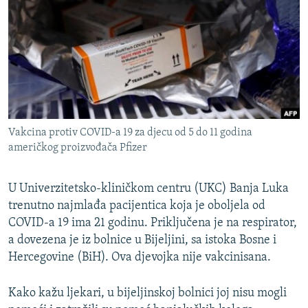
ISPRIČAJ MI
DNEVNO@RSE
SPECIJALI RSE
VIŠE OD NASLOVA
PRATITE NAS
GENOCID U SREBRENICI
Vakcina protiv COVID-a 19 za djecu od 5 do 11 godina
POPLAVE I KLIZIŠTA U BIH 2024.
američkog proizvođača Pfizer
TV LIBERTY
Sve RFE/RL stranice
POST SCRIPTUM
U Univerzitetsko-kliničkom centru (UKC) Banja Luka
trenutno najmlađa pacijentica koja je oboljela od
MOJA EVROPA
COVID-a 19 ima 21 godinu. Priključena je na respirator,
TRI DECENIJE OD RATA U BIH
a dovezena je iz bolnice u Bijeljini, sa istoka Bosne i
Hercegovine (BiH). Ova djevojka nije vakcinisana.
SVE KARTE DEJTONA
NASTANAK I RASPAD JUGOSLAVIJE
Kako kažu ljekari, u bijeljinskoj bolnici joj nisu mogli