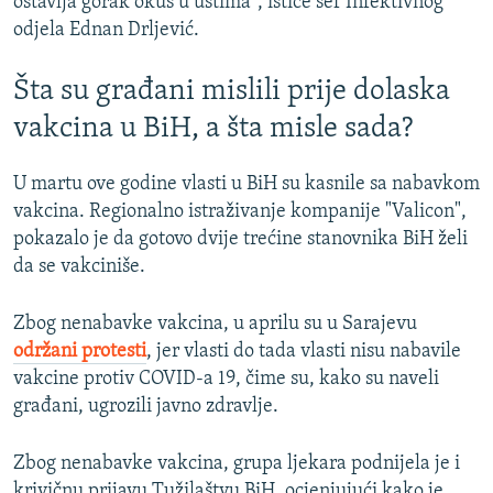
ostavlja gorak okus u ustima", ističe šef Infektivnog
odjela Ednan Drljević.
Šta su građani mislili prije dolaska
vakcina u BiH, a šta misle sada?
U martu ove godine vlasti u BiH su kasnile sa nabavkom
vakcina. Regionalno istraživanje kompanije "Valicon",
pokazalo je da gotovo dvije trećine stanovnika BiH želi
da se vakciniše.
Zbog nenabavke vakcina, u aprilu su u Sarajevu
održani protesti
, jer vlasti do tada vlasti nisu nabavile
vakcine protiv COVID-a 19, čime su, kako su naveli
građani, ugrozili javno zdravlje.
Zbog nenabavke vakcina, grupa ljekara podnijela je i
krivičnu prijavu Tužilaštvu BiH, ocjenjujući kako je