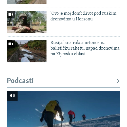
'Ovo je moj dom': Život pod ruskim
dronovima u Hersonu
Rusija lansirala smrtonosnu
balističku raketu, napad dronovima
na Kijevsku oblast
Podcasti