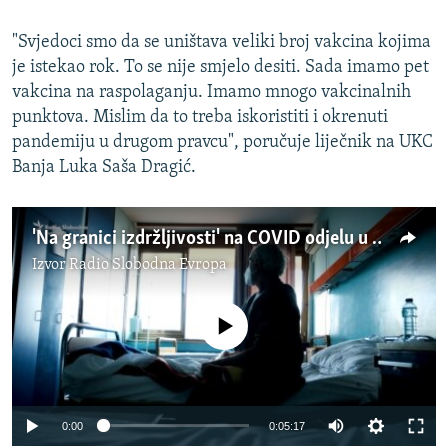
"Svjedoci smo da se uništava veliki broj vakcina kojima
je istekao rok. To se nije smjelo desiti. Sada imamo pet
vakcina na raspolaganju. Imamo mnogo vakcinalnih
punktova. Mislim da to treba iskoristiti i okrenuti
pandemiju u drugom pravcu", poručuje liječnik na UKC
Banja Luka Saša Dragić.
'Na granici izdržljivosti' na COVID odjelu u Banjaluci
Izvor
Radio Slobodna Evropa
No media source currently available
0:00
0:05:17