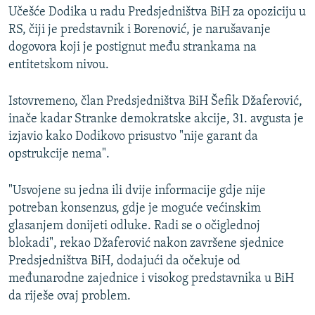
Učešće Dodika u radu Predsjedništva BiH za opoziciju u
RS, čiji je predstavnik i Borenović, je narušavanje
dogovora koji je postignut među strankama na
entitetskom nivou.
Istovremeno, član Predsjedništva BiH Šefik Džaferović,
inače kadar Stranke demokratske akcije, 31. avgusta je
izjavio kako Dodikovo prisustvo "nije garant da
opstrukcije nema".
"Usvojene su jedna ili dvije informacije gdje nije
potreban konsenzus, gdje je moguće većinskim
glasanjem donijeti odluke. Radi se o očiglednoj
blokadi", rekao Džaferović nakon završene sjednice
Predsjedništva BiH, dodajući da očekuje od
međunarodne zajednice i visokog predstavnika u BiH
da riješe ovaj problem.