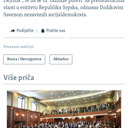
Dejtona", te da se tu "razilaze putevi" sa predstavnicima
vlasti u entitetu Republika Srpska, odnosno Dodikovim
Savezom nezavisnih socijaldemokrata.
Podijelite
Pratite nas
Povezani sadržaji
Bosna i Hercegovina
Aktuelno
Više priča