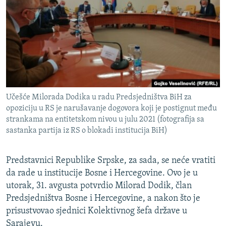
ISPRIČAJ MI
DNEVNO@RSE
SPECIJALI RSE
VIŠE OD NASLOVA
PRATITE NAS
GENOCID U SREBRENICI
Učešće Milorada Dodika u radu Predsjedništva BiH za
POPLAVE I KLIZIŠTA U BIH 2024.
opoziciju u RS je narušavanje dogovora koji je postignut među
TV LIBERTY
Sve RFE/RL stranice
strankama na entitetskom nivou u julu 2021 (fotografija sa
sastanka partija iz RS o blokadi institucija BiH)
POST SCRIPTUM
MOJA EVROPA
Predstavnici Republike Srpske, za sada, se neće vratiti
da rade u institucije Bosne i Hercegovine. Ovo je u
TRI DECENIJE OD RATA U BIH
utorak, 31. avgusta potvrdio Milorad Dodik, član
SVE KARTE DEJTONA
Predsjedništva Bosne i Hercegovine, a nakon što je
NASTANAK I RASPAD JUGOSLAVIJE
prisustvovao sjednici Kolektivnog šefa države u
Sarajevu.