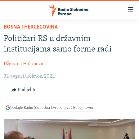
Dostupni
linkovi
Pređite
BOSNA I HERCEGOVINA
na
VIJESTI
Političari RS u državnim
glavni
BOSNA I HERCEGOVINA
sadržaj
institucijama samo forme radi
SRBIJA
Pređite
na
Dženana Halimović
KOSOVO
glavnu
31. avgust/kolovoz, 2021.
CRNA GORA
navigaciju
Pređite
VIZUELNO
Podijelite
na
PODCASTI
VIDEO
pretragu
Dodajte Radio Slobodna Evropa u vaš Google izvor
RAT U UKRAJINI
FOTOGALERIJE
KINA NA BALKANU
INFOGRAFIKE
RSE PRIČE IZ SVIJETA