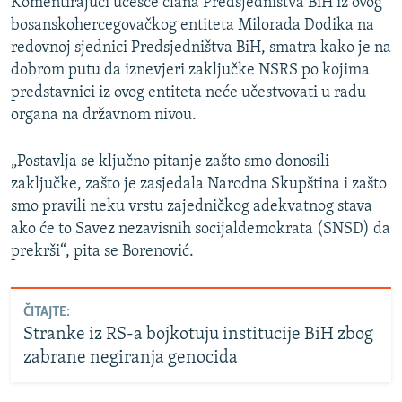
Komentirajući učešće člana Predsjedništva BiH iz ovog
bosanskohercegovačkog entiteta Milorada Dodika na
redovnoj sjednici Predsjedništva BiH, smatra kako je na
dobrom putu da iznevjeri zaključke NSRS po kojima
predstavnici iz ovog entiteta neće učestvovati u radu
organa na državnom nivou.
„Postavlja se ključno pitanje zašto smo donosili
zaključke, zašto je zasjedala Narodna Skupština i zašto
smo pravili neku vrstu zajedničkog adekvatnog stava
ako će to Savez nezavisnih socijaldemokrata (SNSD) da
prekrši“, pita se Borenović.
ČITAJTE:
Stranke iz RS-a bojkotuju institucije BiH zbog
zabrane negiranja genocida