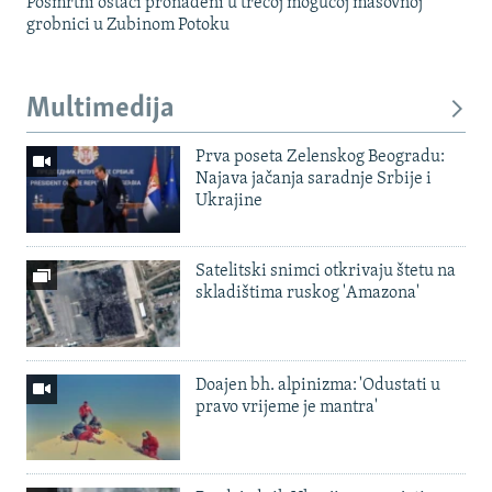
Posmrtni ostaci pronađeni u trećoj mogućoj masovnoj
grobnici u Zubinom Potoku
Multimedija
Prva poseta Zelenskog Beogradu:
Najava jačanja saradnje Srbije i
Ukrajine
Satelitski snimci otkrivaju štetu na
skladištima ruskog 'Amazona'
Doajen bh. alpinizma: 'Odustati u
pravo vrijeme je mantra'