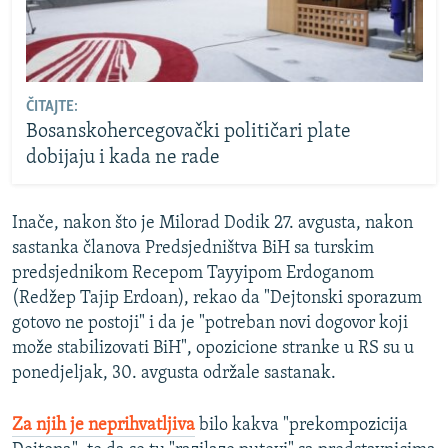
ČITAJTE:
Bosanskohercegovački političari plate
dobijaju i kada ne rade
Inače, nakon što je Milorad Dodik 27. avgusta, nakon
sastanka članova Predsjedništva BiH sa turskim
predsjednikom Recepom Tayyipom Erdoganom
(Redžep Tajip Erdoan), rekao da "Dejtonski sporazum
gotovo ne postoji" i da je "potreban novi dogovor koji
može stabilizovati BiH", opozicione stranke u RS su u
ponedjeljak, 30. avgusta održale sastanak.
Za njih je neprihvatljiva
bilo kakva "prekompozicija