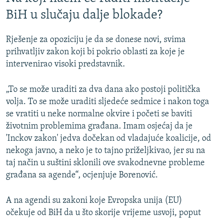
BiH u slučaju dalje blokade?
Rješenje za opoziciju je da se donese novi, svima
prihvatljiv zakon koji bi pokrio oblasti za koje je
intervenirao visoki predstavnik.
„To se može uraditi za dva dana ako postoji politička
volja. To se može uraditi sljedeće sedmice i nakon toga
se vratiti u neke normalne okvire i početi se baviti
životnim problemima građana. Imam osjećaj da je
'Inckov zakon' jedva dočekan od vladajuće koalicije, od
nekoga javno, a neko je to tajno priželjkivao, jer su na
taj način u suštini sklonili ove svakodnevne probleme
građana sa agende“, ocjenjuje Borenović.
A na agendi su zakoni koje Evropska unija (EU)
očekuje od BiH da u što skorije vrijeme usvoji, poput