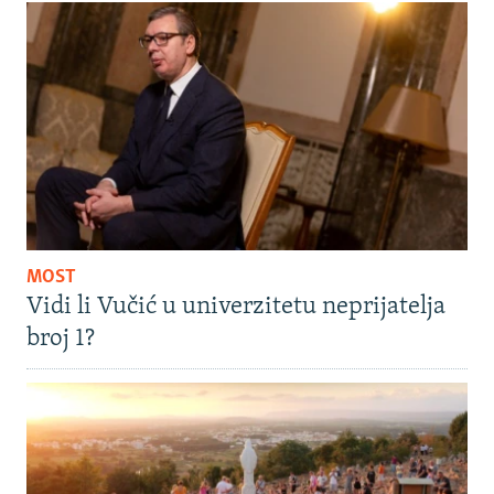
MOST
Vidi li Vučić u univerzitetu neprijatelja
broj 1?