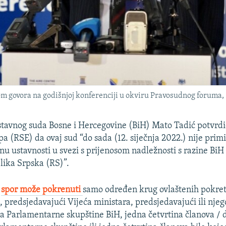
m govora na godišnjoj konferenciji u okviru Pravosudnog foruma,
tavnog suda Bosne i Hercegovine (BiH) Mato Tadić potvrdi
 (RSE) da ovaj sud “do sada (12. siječnja 2022.) nije primi
enu ustavnosti u svezi s prijenosom nadležnosti s razine BiH
lika Srpska (RS)”.
,
spor može pokrenuti
samo određen krug ovlaštenih pokret
, predsjedavajući Vijeća ministara, predsjedavajući ili nje
a Parlamentarne skupštine BiH, jedna četvrtina članova / d