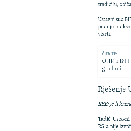
tradiciju, obič
Ustavni sud Bi
pitanju praksa
vlasti.
ČITAJTE:
OHR u BiH: 
građani
Rješenje 
RSE:
Je li kazn
Tadić:
Ustavni 
RS-a nije izvr