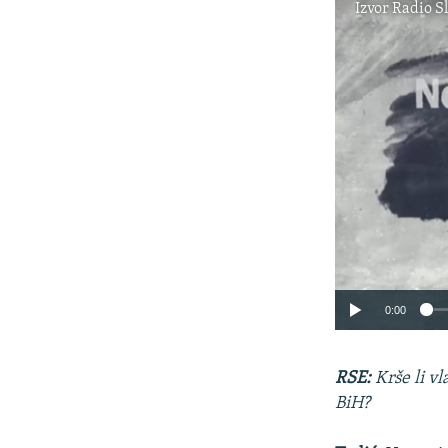
Izvor
Radio S
0:00
RSE:
Krše li v
BiH?