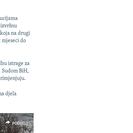
tucijama
 izvršnu
 koja na drugi
t mjeseci do
dbu istrage za
ed Sudom BiH,
rimjenjuju.
na djela
PODIJELI