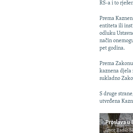
RS-a i to rješe
Prema Kazneno
entiteta ili in
odluku Ustavnog
način onemoguć
pet godina.
Prema Zakonu o
kaznena djela 
sukladno Zako
S druge strane
utvrđena Kazn
Proslava u 
Izvor
Radio S