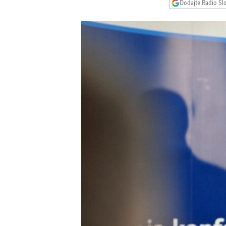
ISPRIČAJ MI
Dodajte Radio Sl
DNEVNO@RSE
SPECIJALI RSE
VIŠE OD NASLOVA
GENOCID U SREBRENICI
POPLAVE I KLIZIŠTA U BIH 2024.
TV LIBERTY
POST SCRIPTUM
MOJA EVROPA
TRI DECENIJE OD RATA U BIH
SVE KARTE DEJTONA
NASTANAK I RASPAD JUGOSLAVIJE