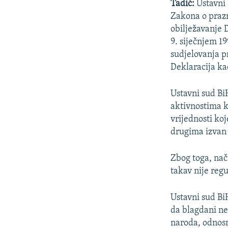
Tadić:
Ustavni 
Zakona o prazn
obilježavanje 
9. siječnjem 1
sudjelovanja p
Deklaracija ka
Ustavni sud Bi
aktivnostima k
vrijednosti koj
drugima izvan
Zbog toga, nač
takav nije reg
Ustavni sud Bi
da blagdani ne 
naroda, odnosno