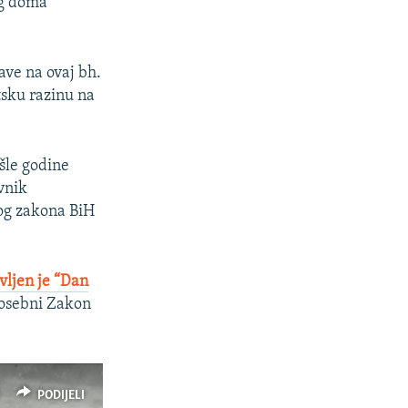
eg doma
ave na ovaj bh.
etsku razinu na
ošle godine
avnik
g zakona BiH
vljen je “Dan
 posebni Zakon
PODIJELI