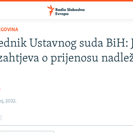
EGOVINA
ednik Ustavnog suda BiH: 
ahtjeva o prijenosu nadle
c
nj, 2022.