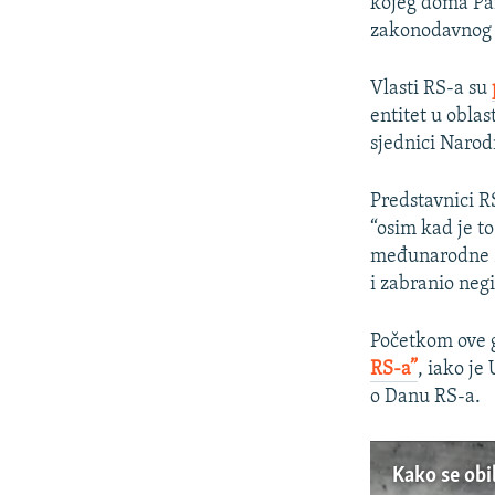
kojeg doma Par
zakonodavnog o
Vlasti RS-a su
entitet u oblas
sjednici Naro
Predstavnici R
“osim kad je to
međunarodne z
i zabranio neg
Početkom ove g
RS-a”
, iako je
o Danu RS-a.