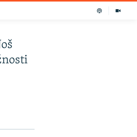
Još
žnosti