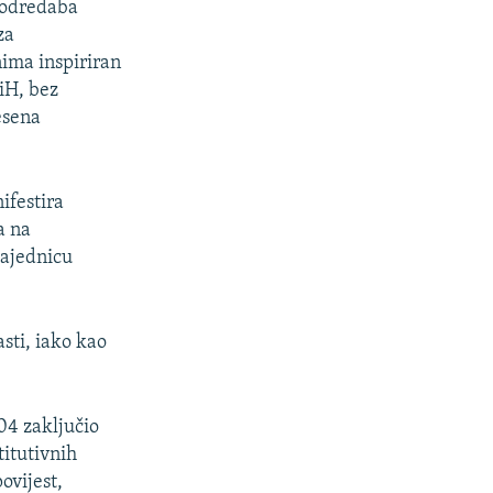
h odredaba
za
1080p
ima inspiriran
iH, bez
esena
px
širina
ifestira
a na
zajednicu
sti, iako kao
04 zaključio
titutivnih
ovijest,