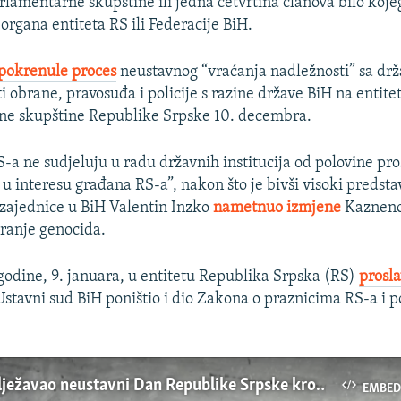
lamentarne skupštine ili jedna četvrtina članova bilo koj
rgana entiteta RS ili Federacije BiH.
pokrenule proces
neustavnog “vraćanja nadležnosti” sa drž
ti obrane, pravosuđa i policije s razine države BiH na entit
dne skupštine Republike Srpske 10. decembra.
S-a ne sudjeluju u radu državnih institucija od polovine pr
 u interesu građana RS-a”, nakon što je bivši visoki predst
ajednice u BiH Valentin Inzko
nametnuo izmjene
Kazneno
iranje genocida.
odine, 9. januara, u entitetu Republika Srpska (RS)
prosla
 Ustavni sud BiH poništio i dio Zakona o praznicima RS-a i
Kako se obilježavao neustavni Dan Republike Srpske kroz godine
EMBED