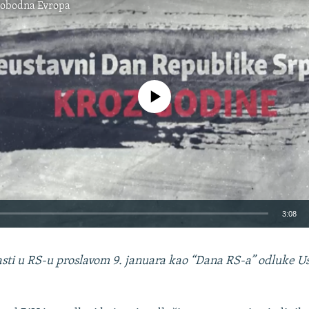
lobodna Evropa
No media source currently available
3:08
EMBED
lasti u RS-u proslavom 9. januara kao “Dana RS-a” odluke U