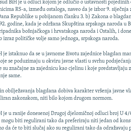
sud BiH je u odluci kojom je odlučio o ustavnosti pojedini
icima RS-a, između ostaloga, naveo da je izbor 9. siječnja 
Auto
240p
360p
480p
Dana Republike u pobijanom članku 3. b) Zakona o blagdan
720p
1080p
992. godine, kada je održana Skupština srpskoga naroda u B
ripadnika bošnjačkoga i hrvatskoga naroda i Ostalih, i don
o izraz političke volje samo jednoga, srpskoga naroda.
H je istaknuo da se u javnome životu zajednice blagdan man
oje se poduzimaju u okviru javne vlasti u svrhu podsjećanj
e su značajne za zajednicu kao cjelinu i koje predstavljaju 
 nje same.
in obilježavanja blagdana dobiva karakter vršenja javne vla
uliran zakonskom, niti bilo kojom drugom normom.
H je u ranije donesenoj Drugoj djelomičnoj odluci broj U 4/
mogu biti regulirani tako da preferiraju niti jedan od kons
 da će to biti slučaj ako su regulirani tako da odražavaju p