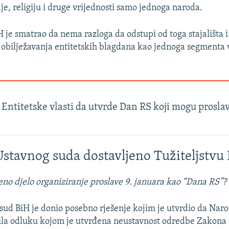
aje, religiju i druge vrijednosti samo jednoga naroda.
H je smatrao da nema razloga da odstupi od toga stajališta i
 obilježavanja entitetskih blagdana kao jednoga segmenta 
Entitetske vlasti da utvrde Dan RS koji mogu proslavl
Ustavnog suda dostavljeno Tužiteljstvu
eno djelo organiziranje proslave 9. januara kao “Dana RS”?
sud BiH je donio posebno rješenje kojim je utvrdio da Nar
šila odluku kojom je utvrđena neustavnost odredbe Zakona