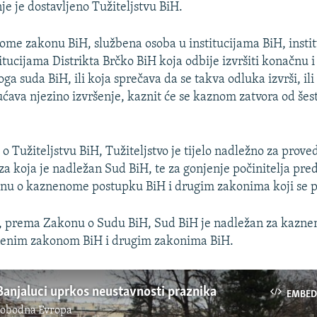
nje je dostavljeno Tužiteljstvu BiH.
me zakonu BiH, službena osoba u institucijama BiH, insti
stitucijama Distrikta Brčko BiH koja odbije izvršiti konačnu i
a suda BiH, ili koja sprečava da se takva odluka izvrši, ili
ava njezino izvršenje, kaznit će se kaznom zatvora od šes
 Tužiteljstvu BiH, Tužiteljstvo je tijelo nadležno za prove
za koja je nadležan Sud BiH, te za gonjenje počinitelja pr
nu o kaznenome postupku BiH i drugim zakonima koji se p
, prema Zakonu o Sudu BiH, Sud BiH je nadležan za kazne
enim zakonom BiH i drugim zakonima BiH.
Banjaluci uprkos neustavnosti praznika
EMBED
lobodna Evropa