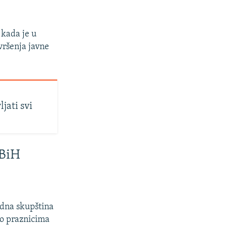
 kada je u
vršenja javne
jati svi
 BiH
odna skupština
 o praznicima