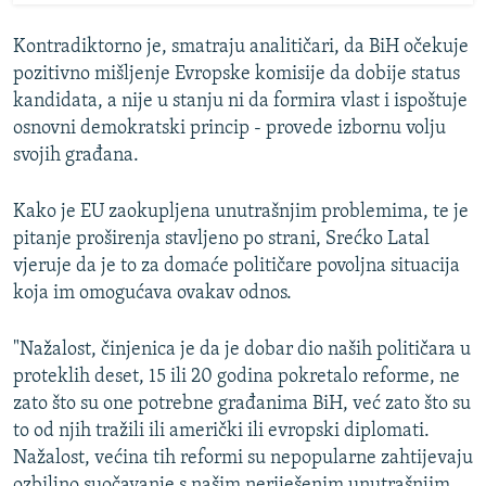
Kontradiktorno je, smatraju analitičari, da BiH očekuje
pozitivno mišljenje Evropske komisije da dobije status
kandidata, a nije u stanju ni da formira vlast i ispoštuje
osnovni demokratski princip - provede izbornu volju
svojih građana.
Kako je EU zaokupljena unutrašnjim problemima, te je
pitanje proširenja stavljeno po strani, Srećko Latal
vjeruje da je to za domaće političare povoljna situacija
koja im omogućava ovakav odnos.
"Nažalost, činjenica je da je dobar dio naših političara u
proteklih deset, 15 ili 20 godina pokretalo reforme, ne
zato što su one potrebne građanima BiH, već zato što su
to od njih tražili ili američki ili evropski diplomati.
Nažalost, većina tih reformi su nepopularne zahtijevaju
ozbiljno suočavanje s našim neriješenim unutrašnjim,