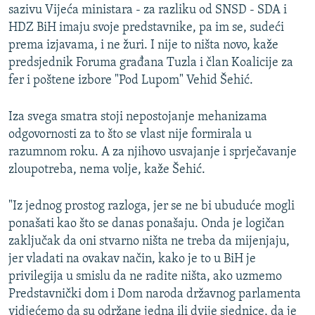
sazivu Vijeća ministara - za razliku od SNSD - SDA i
HDZ BiH imaju svoje predstavnike, pa im se, sudeći
prema izjavama, i ne žuri. I nije to ništa novo, kaže
predsjednik Foruma građana Tuzla i član Koalicije za
fer i poštene izbore "Pod Lupom" Vehid Šehić.
Iza svega smatra stoji nepostojanje mehanizama
odgovornosti za to što se vlast nije formirala u
razumnom roku. A za njihovo usvajanje i sprječavanje
zloupotreba, nema volje, kaže Šehić.
"Iz jednog prostog razloga, jer se ne bi ubuduće mogli
ponašati kao što se danas ponašaju. Onda je logičan
zaključak da oni stvarno ništa ne treba da mijenjaju,
jer vladati na ovakav način, kako je to u BiH je
privilegija u smislu da ne radite ništa, ako uzmemo
Predstavnički dom i Dom naroda državnog parlamenta
vidjećemo da su održane jedna ili dvije sjednice, da je