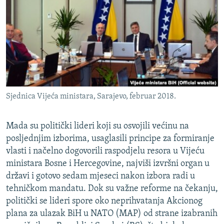
ISPRIČAJ MI
DNEVNO@RSE
SPECIJALI RSE
VIŠE OD NASLOVA
PRATITE NAS
GENOCID U SREBRENICI
Sjednica Vijeća ministara, Sarajevo, februar 2018.
POPLAVE I KLIZIŠTA U BIH 2024.
TV LIBERTY
Sve RFE/RL stranice
Mada su politički lideri koji su osvojili većinu na
POST SCRIPTUM
posljednjim izborima, usaglasili principe za formiranje
vlasti i načelno dogovorili raspodjelu resora u Vijeću
MOJA EVROPA
ministara Bosne i Hercegovine, najviši izvršni organ u
TRI DECENIJE OD RATA U BIH
državi i gotovo sedam mjeseci nakon izbora radi u
tehničkom mandatu. Dok su važne reforme na čekanju,
SVE KARTE DEJTONA
politički se lideri spore oko neprihvatanja Akcionog
NASTANAK I RASPAD JUGOSLAVIJE
plana za ulazak BiH u NATO (MAP) od strane izabranih