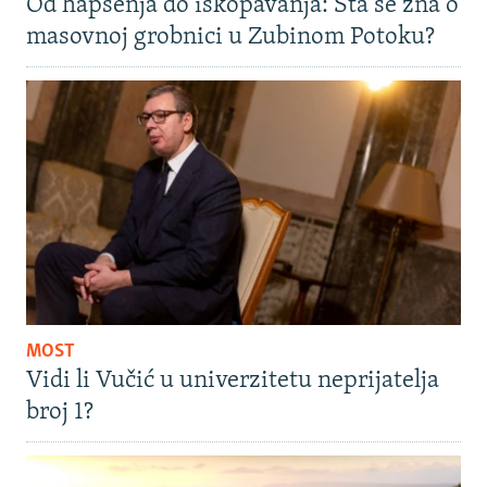
Od hapšenja do iskopavanja: Šta se zna o
masovnoj grobnici u Zubinom Potoku?
MOST
Vidi li Vučić u univerzitetu neprijatelja
broj 1?