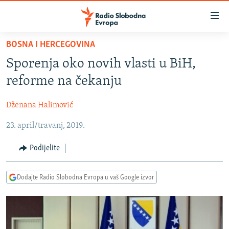
Dostupni
linkovi
Pređite
BOSNA I HERCEGOVINA
na
VIJESTI
Sporenja oko novih vlasti u BiH,
glavni
BOSNA I HERCEGOVINA
sadržaj
reforme na čekanju
SRBIJA
Pređite
na
Dženana Halimović
KOSOVO
glavnu
23. april/travanj, 2019.
CRNA GORA
navigaciju
Pređite
VIZUELNO
Podijelite
na
PODCASTI
VIDEO
pretragu
Dodajte Radio Slobodna Evropa u vaš Google izvor
RAT U UKRAJINI
FOTOGALERIJE
KINA NA BALKANU
INFOGRAFIKE
RSE PRIČE IZ SVIJETA