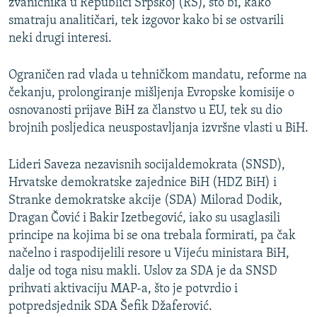
zvaničnika u Republici Srpskoj (RS), što bi, kako
smatraju analitičari, tek izgovor kako bi se ostvarili
neki drugi interesi.
Ograničen rad vlada u tehničkom mandatu, reforme na
čekanju, prolongiranje mišljenja Evropske komisije o
osnovanosti prijave BiH za članstvo u EU, tek su dio
brojnih posljedica neuspostavljanja izvršne vlasti u BiH.
Lideri Saveza nezavisnih socijaldemokrata (SNSD),
Hrvatske demokratske zajednice BiH (HDZ BiH) i
Stranke demokratske akcije (SDA) Milorad Dodik,
Dragan Čović i Bakir Izetbegović, iako su usaglasili
principe na kojima bi se ona trebala formirati, pa čak
načelno i raspodijelili resore u Vijeću ministara BiH,
dalje od toga nisu makli. Uslov za SDA je da SNSD
prihvati aktivaciju MAP-a, što je potvrdio i
potpredsjednik SDA Šefik Džaferović.