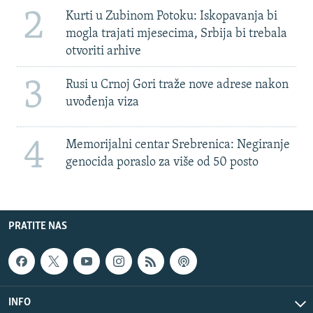
2
Kurti u Zubinom Potoku: Iskopavanja bi
mogla trajati mjesecima, Srbija bi trebala
otvoriti arhive
3
Rusi u Crnoj Gori traže nove adrese nakon
uvođenja viza
4
Memorijalni centar Srebrenica: Negiranje
genocida poraslo za više od 50 posto
PRATITE NAS
INFO