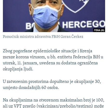
ISPRIČAJ MI
DNEVNO@RSE
SPECIJALI RSE
VIŠE OD NASLOVA
PRATITE NAS
Pomoćnik ministra zdravstva FBiH Goran Čerkez
GENOCID U SREBRENICI
POPLAVE I KLIZIŠTA U BIH 2024.
Zbog pogoršane epidemiološke situacije i širenja
TV LIBERTY
zaraze korona virusom, u bh. entitetu Federacija BiH u
Sve RFE/RL stranice
utorak, 11. januara, uvedena su dodatna ograničena
POST SCRIPTUM
okupljanja ljudi.
MOJA EVROPA
U zatvorenim prostorima dopušteno je okupljanje 30,
TRI DECENIJE OD RATA U BIH
umjesto dosadašnjih 60 osoba.
SVE KARTE DEJTONA
NASTANAK I RASPAD JUGOSLAVIJE
Na okupljanima na otvorenom maksimalan broj je 100,
ali uz VPT pravilo (vakcinisan/prebolio/testiran) može