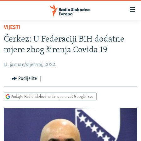
Dostupni
linkovi
Pređite
VIJESTI
na
VIJESTI
Čerkez: U Federaciji BiH dodatne
glavni
BOSNA I HERCEGOVINA
sadržaj
mjere zbog širenja Covida 19
SRBIJA
Pređite
na
11. januar/siječanj, 2022.
KOSOVO
glavnu
CRNA GORA
Podijelite
navigaciju
Pređite
VIZUELNO
na
Dodajte Radio Slobodna Evropa u vaš Google izvor
PODCASTI
VIDEO
pretragu
RAT U UKRAJINI
FOTOGALERIJE
KINA NA BALKANU
INFOGRAFIKE
RSE PRIČE IZ SVIJETA