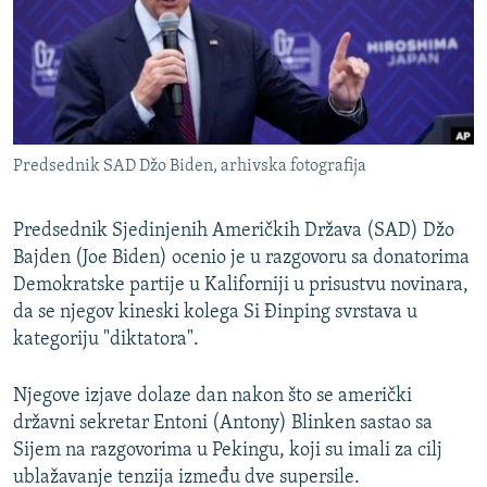
ISPRIČAJ MI
DNEVNO@RSE
SPECIJALI RSE
VIŠE OD NASLOVA
PRATITE NAS
Predsednik SAD Džo Biden, arhivska fotografija
GENOCID U SREBRENICI
POPLAVE I KLIZIŠTA U BIH 2024.
Predsednik Sjedinjenih Američkih Država (SAD) Džo
TV LIBERTY
Bajden (Joe Biden) ocenio je u razgovoru sa donatorima
Sve RFE/RL stranice
Demokratske partije u Kaliforniji u prisustvu novinara,
POST SCRIPTUM
da se njegov kineski kolega Si Đinping svrstava u
MOJA EVROPA
kategoriju "diktatora".
TRI DECENIJE OD RATA U BIH
Njegove izjave dolaze dan nakon što se američki
SVE KARTE DEJTONA
državni sekretar Entoni (Antony) Blinken sastao sa
Sijem na razgovorima u Pekingu, koji su imali za cilj
NASTANAK I RASPAD JUGOSLAVIJE
ublažavanje tenzija između dve supersile.