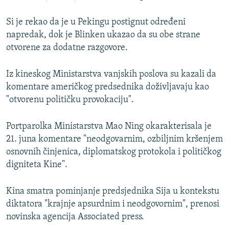
Si je rekao da je u Pekingu postignut određeni
napredak, dok je Blinken ukazao da su obe strane
otvorene za dodatne razgovore.
Iz kineskog Ministarstva vanjskih poslova su kazali da
komentare američkog predsednika doživljavaju kao
"otvorenu političku provokaciju".
Portparolka Ministarstva Mao Ning okarakterisala je
21. juna komentare "neodgovarnim, ozbiljnim kršenjem
osnovnih činjenica, diplomatskog protokola i političkog
digniteta Kine".
Kina smatra pominjanje predsjednika Sija u kontekstu
diktatora "krajnje apsurdnim i neodgovornim", prenosi
novinska agencija Associated press.