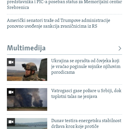
predstavnika i PIC-a poseban status za Memorijalni centar
Srebrenica
Američki senatori traže od Trumpove administracije
ponovno uvođenje sankcija zvaničnicima iz RS
Multimedija
Ukrajina se oprašta od čovjeka koji
je vraćao poginule vojnike njihovim
porodicama
Vatrogasci gase požare u Srbiji, dok
toplotni talas ne jenjava
Dunav testira energetsku stabilnost
država kroz koje protiče