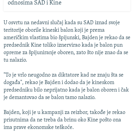
odnosima SAD i Kine
U osvrtu na nedavni slučaj kada su SAD iznad svoje
teritorije oborile kineski balon koji je prema
američkim vlastima bio špijunski, Bajden je rekao da se
predsednik Kine toliko iznervirao kada je balon pun
opreme za špijuniranje oboren, zato što nije znao da se
tu nalazio.
"To je vrlo neugodno za diktatore kad ne znaju šta se
događa", rekao je Bajden i dodao da je kineskom
predsedniku bilo neprijatno kada je balon oboren i čak
je demantovao da se balon tamo nalazio.
Bajden, koji je u kampanji za reizbor, takođe je rekao
prisutnima da ne treba da brinu oko Kine pošto ona
ima prave ekonomske teškoće.