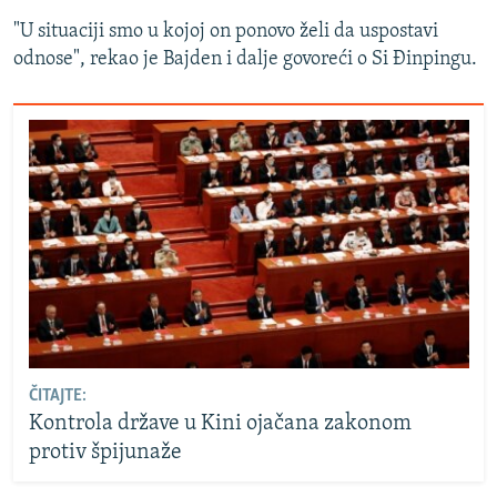
"U situaciji smo u kojoj on ponovo želi da uspostavi
odnose", rekao je Bajden i dalje govoreći o Si Đinpingu.
ČITAJTE:
Kontrola države u Kini ojačana zakonom
protiv špijunaže