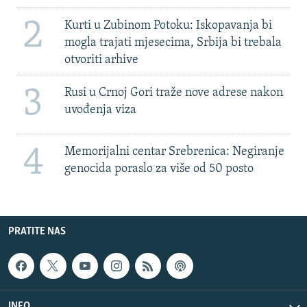
2
Kurti u Zubinom Potoku: Iskopavanja bi
mogla trajati mjesecima, Srbija bi trebala
otvoriti arhive
3
Rusi u Crnoj Gori traže nove adrese nakon
uvođenja viza
4
Memorijalni centar Srebrenica: Negiranje
genocida poraslo za više od 50 posto
PRATITE NAS
INFO