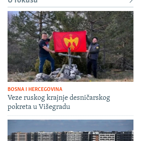
U fokusu
BOSNA I HERCEGOVINA
Veze ruskog krajnje desničarskog
pokreta u Višegradu