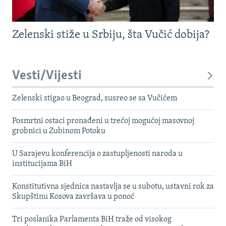
Zelenski stiže u Srbiju, šta Vučić dobija?
Vesti/Vijesti
Zelenski stigao u Beograd, susreo se sa Vučićem
Posmrtni ostaci pronađeni u trećoj mogućoj masovnoj
grobnici u Zubinom Potoku
U Sarajevu konferencija o zastupljenosti naroda u
institucijama BiH
Konstitutivna sjednica nastavlja se u subotu, ustavni rok za
Skupštinu Kosova završava u ponoć
Tri poslanika Parlamenta BiH traže od visokog