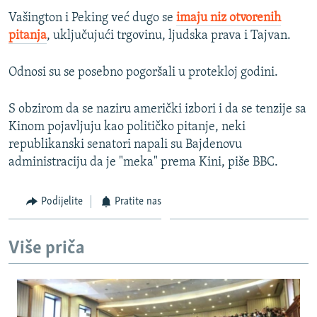
Vašington i Peking već dugo se
imaju niz otvorenih
pitanja
, uključujući trgovinu, ljudska prava i Tajvan.
Odnosi su se posebno pogoršali u protekloj godini.
S obzirom da se naziru američki izbori i da se tenzije sa
Kinom pojavljuju kao političko pitanje, neki
republikanski senatori napali su Bajdenovu
administraciju da je "meka" prema Kini, piše BBC.
Podijelite
Pratite nas
Više priča