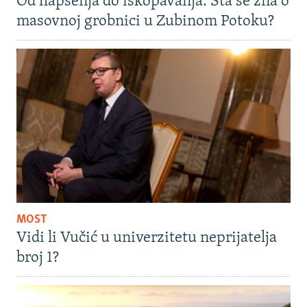
Od hapšenja do iskopavanja: Šta se zna o
masovnoj grobnici u Zubinom Potoku?
MOST
Vidi li Vučić u univerzitetu neprijatelja
broj 1?