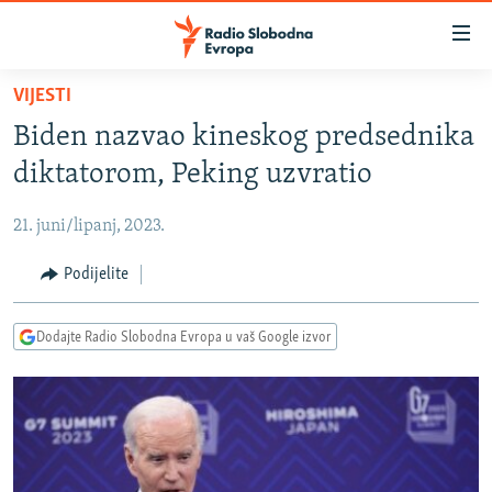
Dostupni
linkovi
Pređite
VIJESTI
na
VIJESTI
Biden nazvao kineskog predsednika
glavni
BOSNA I HERCEGOVINA
sadržaj
diktatorom, Peking uzvratio
SRBIJA
Pređite
na
21. juni/lipanj, 2023.
KOSOVO
glavnu
CRNA GORA
Podijelite
navigaciju
Pređite
VIZUELNO
na
Dodajte Radio Slobodna Evropa u vaš Google izvor
PODCASTI
VIDEO
pretragu
RAT U UKRAJINI
FOTOGALERIJE
KINA NA BALKANU
INFOGRAFIKE
RSE PRIČE IZ SVIJETA