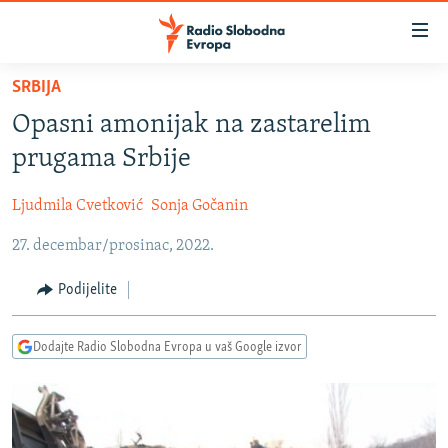
Dostupni
linkovi
Pređite
SRBIJA
na
VIJESTI
Opasni amonijak na zastarelim
glavni
BOSNA I HERCEGOVINA
sadržaj
prugama Srbije
SRBIJA
Pređite
na
Ljudmila Cvetković
Sonja Gočanin
KOSOVO
glavnu
27. decembar/prosinac, 2022.
CRNA GORA
navigaciju
Pređite
VIZUELNO
Podijelite
na
PODCASTI
VIDEO
pretragu
Dodajte Radio Slobodna Evropa u vaš Google izvor
RAT U UKRAJINI
FOTOGALERIJE
KINA NA BALKANU
INFOGRAFIKE
RSE PRIČE IZ SVIJETA