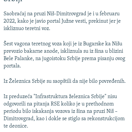
Saobraćaj na pruzi Niš-Dimitrovgrad je i u februaru
2022, kako je javio portal Južne vesti, prekinut jer je
iskliznuo teretni voz.
Šest vagona teretnog voza koji je iz Bugarske ka Nišu
prevozio bakarne anode, iskliznula su iz šina u blizini
Bele Palanke, na jugoistoku Srbije prema pisanju ovog
portala.
Iz Železnica Srbije su saopštili da nije bilo povređenih.
Iz preduzeća "Infrastruktura železnica Srbije" nisu
odgovorili na pitanja RSE koliko je u prethodnom
periodu bilo iskakanja vozova iz šina na pruzi Niš –
Dimitrovgrad, kao i dokle se stiglo sa rekonstrukcijom
te deonice.