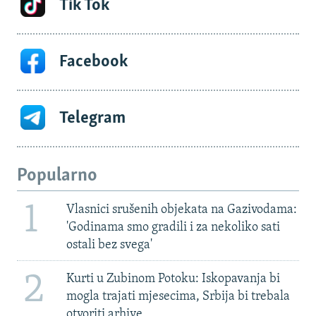
Tik Tok
Facebook
Telegram
Popularno
1
Vlasnici srušenih objekata na Gazivodama:
'Godinama smo gradili i za nekoliko sati
ostali bez svega'
2
Kurti u Zubinom Potoku: Iskopavanja bi
mogla trajati mjesecima, Srbija bi trebala
otvoriti arhive