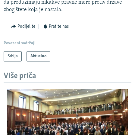
da preduzimaju nikakve pravne mere protiv države
zbog štete koja je nastala.
Podijelite
Pratite nas
Povezani sadržaji
Srbija
Aktuelno
Više priča