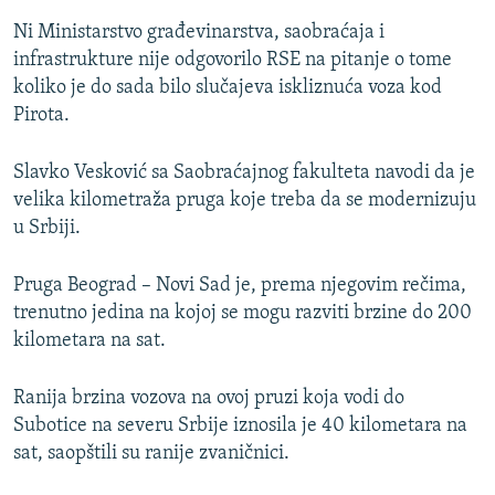
Ni Ministarstvo građevinarstva, saobraćaja i
infrastrukture nije odgovorilo RSE na pitanje o tome
koliko je do sada bilo slučajeva iskliznuća voza kod
Pirota.
Slavko Vesković sa Saobraćajnog fakulteta navodi da je
velika kilometraža pruga koje treba da se modernizuju
u Srbiji.
Pruga Beograd – Novi Sad je, prema njegovim rečima,
trenutno jedina na kojoj se mogu razviti brzine do 200
kilometara na sat.
Ranija brzina vozova na ovoj pruzi koja vodi do
Subotice na severu Srbije iznosila je 40 kilometara na
sat, saopštili su ranije zvaničnici.