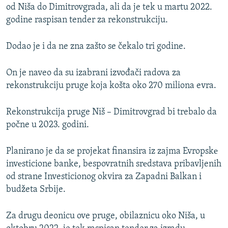
od Niša do Dimitrovgrada, ali da je tek u martu 2022.
godine raspisan tender za rekonstrukciju.
Dodao je i da ne zna zašto se čekalo tri godine.
On je naveo da su izabrani izvođači radova za
rekonstrukciju pruge koja košta oko 270 miliona evra.
Rekonstrukcija pruge Niš – Dimitrovgrad bi trebalo da
počne u 2023. godini.
Planirano je da se projekat finansira iz zajma Evropskе
invеsticione banke, bespovratnih srеdstava pribavljenih
od strane Investicionog okvira za Zapadni Balkan i
budžeta Srbije.
Za drugu deonicu ove pruge, obilaznicu oko Niša, u