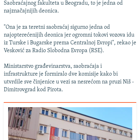
Saobraćajnog fakulteta u Beogradu, to je jedna od
najznačajnijih deonica.
"Ona je za teretni saobraćaj sigurno jedna od
najopterećenijih deonica jer ogromni tokovi vozova idu
iz Turske i Bugarske prema Centralnoj Evropi", rekao je
Vesković za Radio Slobodna Evropa (RSE).
Ministarstvo građevinarstva, saobraćaja i
infrastrukture je formiralo dve komisije kako bi
utvrdile sve činjenice u vezi sa nesrećom na pruzi Niš -
Dimitrovgrad kod Pirota.