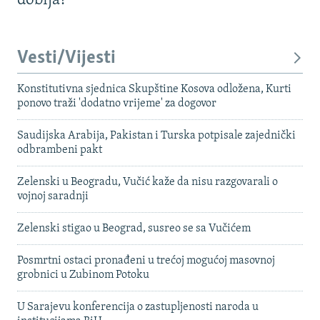
dobija?
Vesti/Vijesti
Konstitutivna sjednica Skupštine Kosova odložena, Kurti
ponovo traži 'dodatno vrijeme' za dogovor
Saudijska Arabija, Pakistan i Turska potpisale zajednički
odbrambeni pakt
Zelenski u Beogradu, Vučić kaže da nisu razgovarali o
vojnoj saradnji
Zelenski stigao u Beograd, susreo se sa Vučićem
Posmrtni ostaci pronađeni u trećoj mogućoj masovnoj
grobnici u Zubinom Potoku
U Sarajevu konferencija o zastupljenosti naroda u