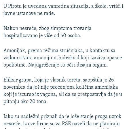
U Pirotu je uvedena vanredna situacija, a škole, vrtići i
javne ustanove ne rade.
Nakon nesreće, zbog simptoma trovanja
hospitalizovano je više od 50 osoba.
Amonijak, prema rečima stručnjaka, u kontaktu sa
vodom stvara amonijum-hidroksid koji izaziva opasne
opekotine. Najugroženije su oči i disajni organi.
Eliksir grupa, koja je vlasnik tereta, saopštila je 26.
novembra da još nije procenjena količina amonijaka
koji je iscureo iz vagona, ali da se pretpostavlja da je u
pitanju oko 20 tona.
Iako su nadležni priznali da je loše stanje pruga uzrok
nesreće, iz ove firme su za RSE naveli da ne planiraju