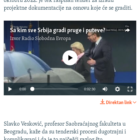
oktobru 2022. je tek raspisan tender za izradu
projektne dokumentacije na osnovu koje će se graditi.
Sa kim sve Srbija gradi pruge i puteve?
Izvor
Radio Slobodna Evropa
No media source currently available
0:00
0:02:30
Direktan link
Slavko Vesković, profesor Saobraćajnog fakulteta u
Beogradu, kaže da su tenderski procesi dugotrajni i
komplikovani i da je to najčešći razlog što