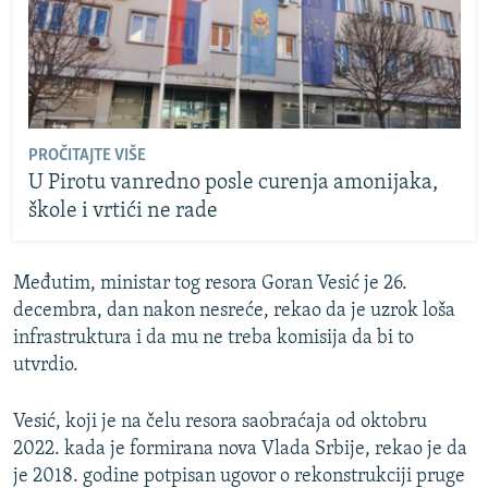
PROČITAJTE VIŠE
U Pirotu vanredno posle curenja amonijaka,
škole i vrtići ne rade
Međutim, ministar tog resora Goran Vesić je 26.
decembra, dan nakon nesreće, rekao da je uzrok loša
infrastruktura i da mu ne treba komisija da bi to
utvrdio.
Vesić, koji je na čelu resora saobraćaja od oktobru
2022. kada je formirana nova Vlada Srbije, rekao je da
je 2018. godine potpisan ugovor o rekonstrukciji pruge