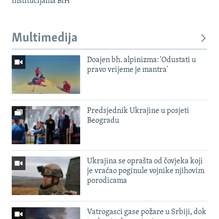
institucijama BiH
Multimedija
Doajen bh. alpinizma: 'Odustati u
pravo vrijeme je mantra'
Predsjednik Ukrajine u posjeti
Beogradu
Ukrajina se oprašta od čovjeka koji
je vraćao poginule vojnike njihovim
porodicama
Vatrogasci gase požare u Srbiji, dok