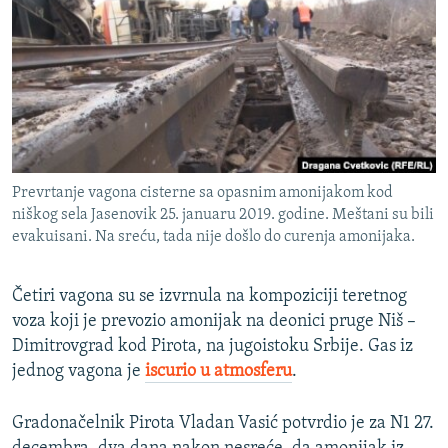
ISPRIČAJ MI
DNEVNO@RSE
SPECIJALI RSE
VIŠE OD NASLOVA
PRATITE NAS
GENOCID U SREBRENICI
Prevrtanje vagona cisterne sa opasnim amonijakom kod
POPLAVE I KLIZIŠTA U BIH 2024.
niškog sela Jasenovik 25. januaru 2019. godine. Meštani su bili
TV LIBERTY
Sve RFE/RL stranice
evakuisani. Na sreću, tada nije došlo do curenja amonijaka.
POST SCRIPTUM
Četiri vagona su se izvrnula na kompoziciji teretnog
MOJA EVROPA
voza koji je prevozio amonijak na deonici pruge Niš –
TRI DECENIJE OD RATA U BIH
Dimitrovgrad kod Pirota, na jugoistoku Srbije. Gas iz
jednog vagona je
iscurio u atmosferu
.
SVE KARTE DEJTONA
NASTANAK I RASPAD JUGOSLAVIJE
Gradonačelnik Pirota Vladan Vasić potvrdio je za N1 27.