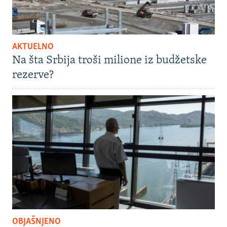
AKTUELNO
Na šta Srbija troši milione iz budžetske
rezerve?
OBJAŠNJENO