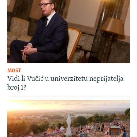
MOST
Vidi li Vučić u univerzitetu neprijatelja
broj 1?