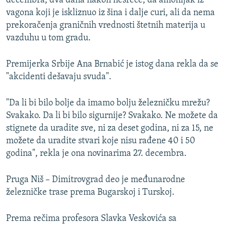
decembra, dva dana nakon nesreće, da amonijak iz
vagona koji je iskliznuo iz šina i dalje curi, ali da nema
prekoračenja graničnih vrednosti štetnih materija u
vazduhu u tom gradu.
Premijerka Srbije Ana Brnabić je istog dana rekla da se
"akcidenti dešavaju svuda".
"Da li bi bilo bolje da imamo bolju železničku mrežu?
Svakako. Da li bi bilo sigurnije? Svakako. Ne možete da
stignete da uradite sve, ni za deset godina, ni za 15, ne
možete da uradite stvari koje nisu rađene 40 i 50
godina", rekla je ona novinarima 27. decembra.
Pruga Niš – Dimitrovgrad deo je međunarodne
železničke trase prema Bugarskoj i Turskoj.
Prema rečima profesora Slavka Veskovića sa