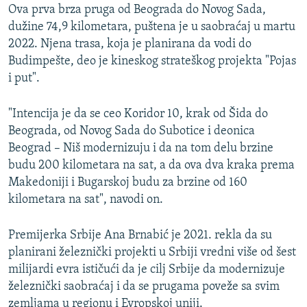
Ova prva brza pruga od Beograda do Novog Sada,
dužine 74,9 kilometara, puštena je u saobraćaj u martu
2022. Njena trasa, koja je planirana da vodi do
Budimpešte, deo je kineskog strateškog projekta "Pojas
i put".
"Intencija je da se ceo Koridor 10, krak od Šida do
Beograda, od Novog Sada do Subotice i deonica
Beograd – Niš modernizuju i da na tom delu brzine
budu 200 kilometara na sat, a da ova dva kraka prema
Makedoniji i Bugarskoj budu za brzine od 160
kilometara na sat", navodi on.
Premijerka Srbije Ana Brnabić je 2021. rekla da su
planirani železnički projekti u Srbiji vredni više od šest
milijardi evra ističući da je cilj Srbije da modernizuje
železnički saobraćaj i da se prugama poveže sa svim
zemljama u regionu i Evropskoj uniji.