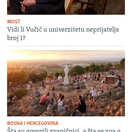
MOST
Vidi li Vučić u univerzitetu neprijatelja
broj 1?
BOSNA I HERCEGOVINA
Šta su govorili zvaničnici, a šta se zna o