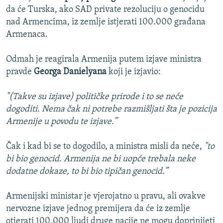
da će Turska, ako SAD private rezoluciju o genocidu
nad Armencima, iz zemlje istjerati 100.000 građana
Armenaca.
Odmah je reagirala Armenija putem izjave ministra
pravde
Georga Danielyana
koji je izjavio:
"(Takve su izjave) političke prirode i to se neće
dogoditi. Nema čak ni potrebe razmišljati šta je pozicija
Armenije u povodu te izjave.”
Čak i kad bi se to dogodilo, a ministra misli da neće,
"to
bi bio genocid. Armenija ne bi uopće trebala neke
dodatne dokaze, to bi bio tipičan genocid.”
Armenijski ministar je vjerojatno u pravu, ali ovakve
nervozne izjave jednog premijera da će iz zemlje
otjerati 100.000 ljudi druge nacije ne mogu doprinijeti