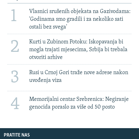
1
Vlasnici srušenih objekata na Gazivodama:
'Godinama smo gradili i za nekoliko sati
ostali bez svega'
2
Kurti u Zubinom Potoku: Iskopavanja bi
mogla trajati mjesecima, Srbija bi trebala
otvoriti arhive
3
Rusi u Crnoj Gori traže nove adrese nakon
uvođenja viza
4
Memorijalni centar Srebrenica: Negiranje
genocida poraslo za više od 50 posto
PRATITE NAS