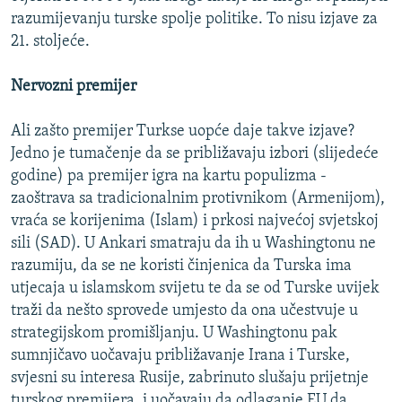
razumijevanju turske spolje politike. To nisu izjave za
21. stoljeće.
Nervozni premijer
Ali zašto premijer Turkse uopće daje takve izjave?
Jedno je tumačenje da se približavaju izbori (slijedeće
godine) pa premijer igra na kartu populizma -
zaoštrava sa tradicionalnim protivnikom (Armenijom),
vraća se korijenima (Islam) i prkosi najvećoj svjetskoj
sili (SAD). U Ankari smatraju da ih u Washingtonu ne
razumiju, da se ne koristi činjenica da Turska ima
utjecaja u islamskom svijetu te da se od Turske uvijek
traži da nešto sprovede umjesto da ona učestvuje u
strategijskom promišljanju. U Washingtonu pak
sumnjičavo uočavaju približavanje Irana i Turske,
svjesni su interesa Rusije, zabrinuto slušaju prijetnje
turskog premijera, i uočavaju da odlaganje EU da