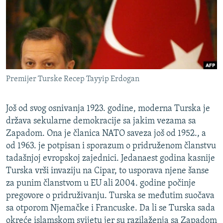
ISPRIČAJ MI
DNEVNO@RSE
SPECIJALI RSE
VIŠE OD NASLOVA
PRATITE NAS
Premijer Turske Recep Tayyip Erdogan
GENOCID U SREBRENICI
POPLAVE I KLIZIŠTA U BIH 2024.
Još od svog osnivanja 1923. godine, moderna Turska je
TV LIBERTY
Sve RFE/RL stranice
država sekularne demokracije sa jakim vezama sa
Zapadom. Ona je članica NATO saveza još od 1952., a
POST SCRIPTUM
od 1963. je potpisan i sporazum o pridruženom članstvu
MOJA EVROPA
tadašnjoj evropskoj zajednici. Jedanaest godina kasnije
Turska vrši invaziju na Cipar, to usporava njene šanse
TRI DECENIJE OD RATA U BIH
za punim članstvom u EU ali 2004. godine počinje
SVE KARTE DEJTONA
pregovore o pridruživanju. Turska se međutim suočava
NASTANAK I RASPAD JUGOSLAVIJE
sa otporom Njemačke i Francuske. Da li se Turska sada
okreće islamskom svijetu jer su razilaženja sa Zapadom