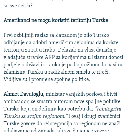
su sve češća?
Amerikanci ne mogu koristiti teritoriju Turske
Prvi ozbiljniji razlaz sa Zapadom je bilo Tursko
odbijanje da odobri američkim avionima da koriste
teritoriju za rat u Iraku. Dolazak na vlast današnje
vladajuće stranke AKP sa korijenima u Islamu donosi
podjele u državi i stranka je pod optužbom da nasilno
islamizira Tursku u radikalnom smislu te riječi.
Vidljive su i promjene spoljne politike.
Ahmet Davutoglu
, ministar vanjskih poslova i bivši
ambasador, se smatra autorom nove spoljne politike
Turske koju on definira kao potrebu da,
“reintegrira
Tursku sa svojim regionom.”
I ovaj i drugi zvaničnici
Turske govore da reintegracija sa regionom ne znači
udaljavanje od Zapada, ali sve činjenice govore