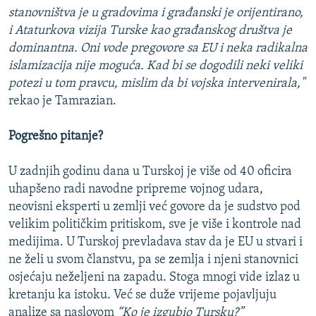
stanovništva je u gradovima i građanski je orijentirano,
i Ataturkova vizija Turske kao građanskog društva je
dominantna. Oni vode pregovore sa EU i neka radikalna
islamizacija nije moguća. Kad bi se dogodili neki veliki
potezi u tom pravcu, mislim da bi vojska intervenirala,"
rekao je Tamrazian.
Pogrešno pitanje?
U zadnjih godinu dana u Turskoj je više od 40 oficira
uhapšeno radi navodne pripreme vojnog udara,
neovisni eksperti u zemlji već govore da je sudstvo pod
velikim političkim pritiskom, sve je više i kontrole nad
medijima. U Turskoj prevladava stav da je EU u stvari i
ne želi u svom članstvu, pa se zemlja i njeni stanovnici
osjećaju neželjeni na zapadu. Stoga mnogi vide izlaz u
kretanju ka istoku. Već se duže vrijeme pojavljuju
analize sa naslovom
“Ko je izgubio Tursku?”