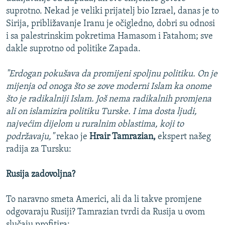
suprotno. Nekad je veliki prijatelj bio Izrael, danas je to
Sirija, približavanje Iranu je očigledno, dobri su odnosi
i sa palestrinskim pokretima Hamasom i Fatahom; sve
dakle suprotno od politike Zapada.
"Erdogan pokušava da promijeni spoljnu politiku. On je
mijenja od onoga što se zove moderni Islam ka onome
što je radikalniji Islam. Još nema radikalnih promjena
ali on islamizira politiku Turske. I ima dosta ljudi,
najvećim dijelom u ruralnim oblastima, koji to
podržavaju,"
rekao je
Hrair Tamrazian,
ekspert našeg
radija za Tursku:
Rusija zadovoljna?
To naravno smeta Americi, ali da li takve promjene
odgovaraju Rusiji? Tamrazian tvrdi da Rusija u ovom
slučaju profitira: