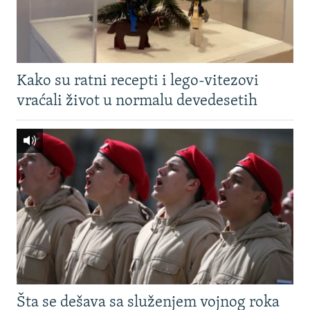
Kako su ratni recepti i lego-vitezovi
vraćali život u normalu devedesetih
Šta se dešava sa služenjem vojnog roka