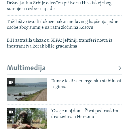
Državljaninu Srbije određen pritvor u Hrvatskoj zbog
sumnje na cyber napade
Tužilaštvo izvodi dokaze nakon nedavnog hapšenja jedne
osobe zbog sumnje na ratni zločin na Kosovu
BiH zatražila ulazak u SEPA: Jeftiniji transferi novca iz
inostranstva korak bliže građanima
Multimedija
Dunav testira energetsku stabilnost
regiona
'Ovo je moj dom': Život pod ruskim
dronovima u Hersonu