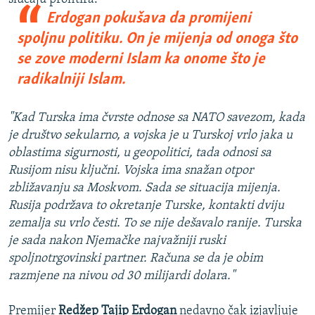
Erdogan pokušava da promijeni
spoljnu politiku. On je mijenja od onoga što
se zove moderni Islam ka onome što je
radikalniji Islam.
"Kad Turska ima čvrste odnose sa NATO savezom, kada
je društvo sekularno, a vojska je u Turskoj vrlo jaka u
oblastima sigurnosti, u geopolitici, tada odnosi sa
Rusijom nisu ključni. Vojska ima snažan otpor
zbližavanju sa Moskvom. Sada se situacija mijenja.
Rusija podržava to okretanje Turske, kontakti dviju
zemalja su vrlo česti. To se nije dešavalo ranije. Turska
je sada nakon Njemačke najvažniji ruski
spoljnotrgovinski partner. Računa se da je obim
razmjene na nivou od 30 milijardi dolara."
Premijer
Redžep Tajip Erdogan
nedavno čak izjavljuje