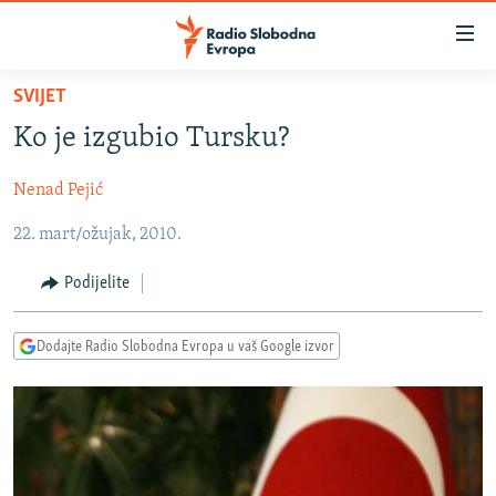
Dostupni
linkovi
Pređite
SVIJET
na
VIJESTI
Ko je izgubio Tursku?
glavni
BOSNA I HERCEGOVINA
sadržaj
Nenad Pejić
SRBIJA
Pređite
na
22. mart/ožujak, 2010.
KOSOVO
glavnu
CRNA GORA
navigaciju
Podijelite
Pređite
VIZUELNO
na
Dodajte Radio Slobodna Evropa u vaš Google izvor
PODCASTI
VIDEO
pretragu
RAT U UKRAJINI
FOTOGALERIJE
KINA NA BALKANU
INFOGRAFIKE
RSE PRIČE IZ SVIJETA