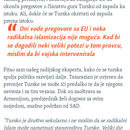
okonča pregovore o članstvu gura Tursku od zapada ka
istoku. Ali, dokle će se Turska okretati od zapada
prema istoku.
Oni vode pregovore sa EU i neka
radikalna islamizacija nije moguća. Kad bi
se dogodili neki veliki potezi u tom pravcu,
mislim da bi vojska intervenirala
Pitao sam našeg radijskog eksperta, kako će se turska
spolja politika razvijati dalje. Tamrazian je uvjeren da
premijer Turske ne može ići predalko te da je njegova
nervoza i sa tim vezana. Dok on zaoštrava sa
Armenijom, predsjednik želi dogovor sa ovim
susjedom, snažno podržan od SAD.
"Tursko je društvo sekularno
i ne mislim da se radikalni
Islam može nametnuti stanovništvu Turske. Veliki dio