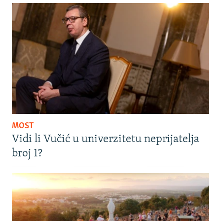
MOST
Vidi li Vučić u univerzitetu neprijatelja
broj 1?