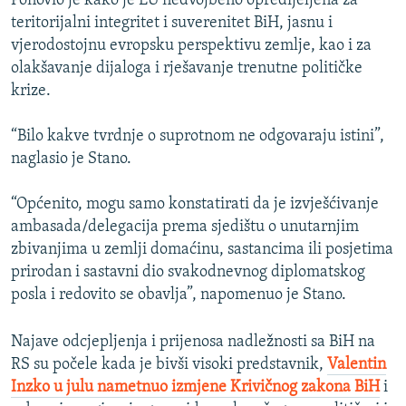
Ponovio je kako je EU nedvojbeno opredijeljena za
teritorijalni integritet i suverenitet BiH, jasnu i
vjerodostojnu evropsku perspektivu zemlje, kao i za
olakšavanje dijaloga i rješavanje trenutne političke
krize.
“Bilo kakve tvrdnje o suprotnom ne odgovaraju istini”,
naglasio je Stano.
“Općenito, mogu samo konstatirati da je izvješćivanje
ambasada/delegacija prema sjedištu o unutarnjim
zbivanjima u zemlji domaćinu, sastancima ili posjetima
prirodan i sastavni dio svakodnevnog diplomatskog
posla i redovito se obavlja”, napomenuo je Stano.
Najave odcjepljenja i prijenosa nadležnosti sa BiH na
RS su počele kada je bivši visoki predstavnik,
Valentin
Inzko u julu nametnuo izmjene Krivičnog zakona BiH
i