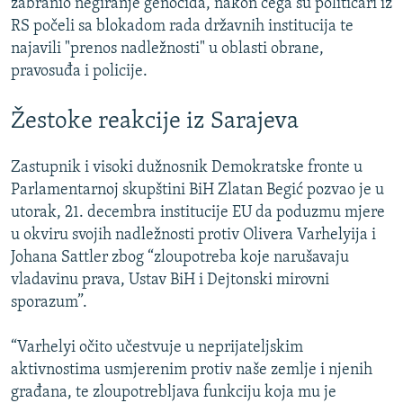
zabranio negiranje genocida, nakon čega su političari iz
RS počeli sa blokadom rada državnih institucija te
najavili "prenos nadležnosti" u oblasti obrane,
pravosuđa i policije.
Žestoke reakcije iz Sarajeva
Zastupnik i visoki dužnosnik Demokratske fronte u
Parlamentarnoj skupštini BiH Zlatan Begić pozvao je u
utorak, 21. decembra institucije EU da poduzmu mjere
u okviru svojih nadležnosti protiv Olivera Varhelyija i
Johana Sattler zbog “zloupotreba koje narušavaju
vladavinu prava, Ustav BiH i Dejtonski mirovni
sporazum”.
“Varhelyi očito učestvuje u neprijateljskim
aktivnostima usmjerenim protiv naše zemlje i njenih
građana, te zloupotrebljava funkciju koja mu je