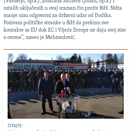
(Varhelyi, op.a.), Jonatana Sattlera (Johan, op.a.) i
ostalih uključenih u ovaj sraman čin protiv BiH. Ništa
manje nisu odgovorni za državni udar od Dodika.
Pozivam političke stranke u BiH da prekinu sve
kontakte sa EU dok EC i Vijeće Evrope ne daju svoj stav
o ovome”, naveo je Mehmedović.
ČITAJTE: