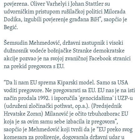
povjerena. Oliver Varhelyi i Johan Stattler su
udvorničkim pristupom rušilačkoj politici Milorada
Dodika, izgubili povjerenje građana BiH”, saopćio je
Begić.
Šemsudin Mehmedović, državni zastupnik i visoki
dužnosnik vodeće bošnjačke Stranke demokratske
akcije pozvao je na svojoj zvaničnoj Facebook stranici
na prekid pregovora s EU.
“Da li nam EU sprema Kiparski model. Samo sa USA
voditi pregovore. Ne pregovarati sa EU. EU nas je na isti
način prodala 1992. i isporučila 'genocidašima' i UZP-u
(udruženi zločinački pothvat, op.a.). (Predsjednik
Hrvatske Zoran) Milanović je očito trbuhozborac EU
koja je sa ovim samu sebe izbacila iz pregovora”,
saopćio je Mehmedović koji tvrdi da je “EU preko svog
komesara za proširenje, dogovarala državni udar u