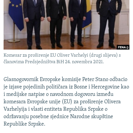
ISPRIČAJ MI
DNEVNO@RSE
SPECIJALI RSE
VIŠE OD NASLOVA
PRATITE NAS
GENOCID U SREBRENICI
Komesar za proširenje EU Oliver Varhelyi (drugi slijeva) s
POPLAVE I KLIZIŠTA U BIH 2024.
članovima Predsjedništva BiH 24. novembra 2021.
TV LIBERTY
Sve RFE/RL stranice
Glasnogovornik Evropske komisije Peter Stano odbacio
POST SCRIPTUM
je izjave pojedinih političara iz Bosne i Hercegovine kao
MOJA EVROPA
i medijske natpise o navodnom dogovoru između
komesara Evropske unije (EU) za proširenje Olivera
TRI DECENIJE OD RATA U BIH
Varhelyija i vlasti entiteta Republika Srpske o
SVE KARTE DEJTONA
održavanju posebne sjednice Narodne skupštine
NASTANAK I RASPAD JUGOSLAVIJE
Republike Srpske.