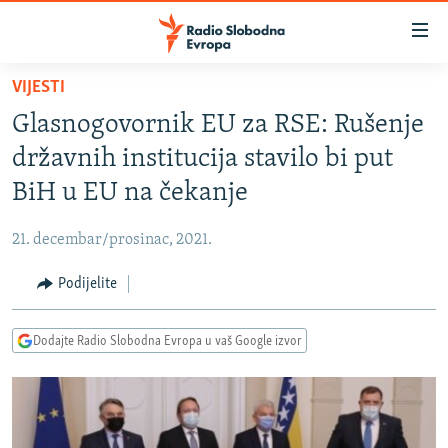
Dostupni
linkovi
Pređite
VIJESTI
na
VIJESTI
Glasnogovornik EU za RSE: Rušenje
glavni
BOSNA I HERCEGOVINA
sadržaj
državnih institucija stavilo bi put
SRBIJA
Pređite
BiH u EU na čekanje
na
KOSOVO
glavnu
21. decembar/prosinac, 2021.
CRNA GORA
navigaciju
Pređite
Podijelite
VIZUELNO
na
PODCASTI
VIDEO
pretragu
Dodajte Radio Slobodna Evropa u vaš Google izvor
RAT U UKRAJINI
FOTOGALERIJE
KINA NA BALKANU
INFOGRAFIKE
RSE PRIČE IZ SVIJETA