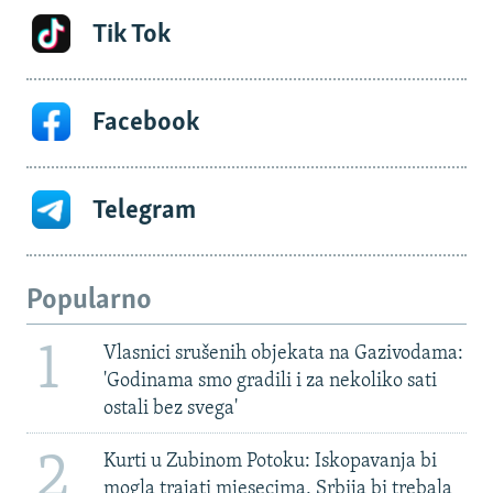
Tik Tok
Facebook
Telegram
Popularno
1
Vlasnici srušenih objekata na Gazivodama:
'Godinama smo gradili i za nekoliko sati
ostali bez svega'
2
Kurti u Zubinom Potoku: Iskopavanja bi
mogla trajati mjesecima, Srbija bi trebala