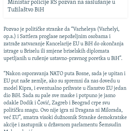
Ministar policije RS pozvan na saslušanje u
Tužilaštvo BiH
Pozvao je političke stranke da “Varheleya (Varhelyi,
op.a.) i Sattlera proglase nepoželjnim osobama i
zatraže zatvaranje Kancelarije EU u BiH do okončanja
istrage u Briselu ili smjene briselskih diplomata
upetljanih u rušenje ustavno-pravnog poretka u BiH”.
“Nakon osporavanja NATO puta Bosne, sada je upitan i
EU put naše zemlje, ako su spremni da nas dovedu u
model Kipra, i eventualno prihvate u članstvo EU jedan
dio BiH. Sada su pale sve maske i potpuno je jasno
odakle Dodik i Čović, Zagreb i Beograd crpe svu
političku snagu. Ovo nije igra ni Dragana ni Milorada,
već EU”, smatra visoki dužnosnik Stranke demokratske
akcije i zastupnik u državnom parlamentu Šemsudin