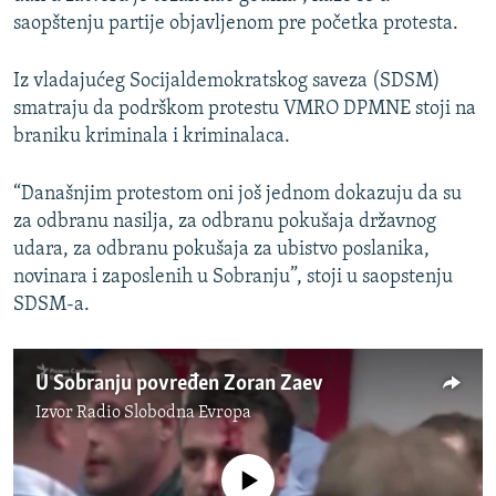
saopštenju partije objavljenom pre početka protesta.
Iz vladajućeg Socijaldemokratskog saveza (SDSM)
smatraju da podrškom protestu VMRO DPMNE stoji na
braniku kriminala i kriminalaca.
“Današnjim protestom oni još jednom dokazuju da su
za odbranu nasilja, za odbranu pokušaja državnog
udara, za odbranu pokušaja za ubistvo poslanika,
novinara i zaposlenih u Sobranju”, stoji u saopstenju
SDSM-a.
U Sobranju povređen Zoran Zaev
Izvor
Radio Slobodna Evropa
No media source currently available