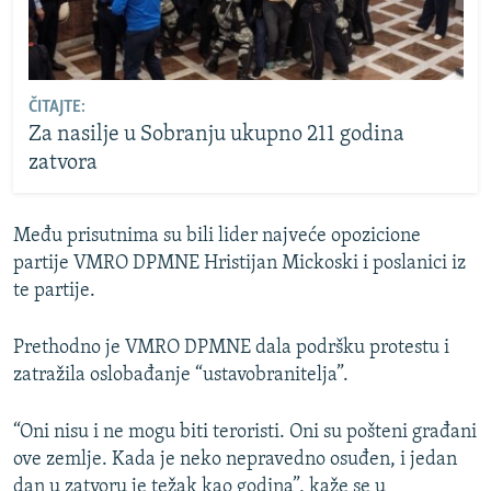
ČITAJTE:
Za nasilje u Sobranju ukupno 211 godina
zatvora
Među prisutnima su bili lider najveće opozicione
partije VMRO DPMNE Hristijan Mickoski i poslanici iz
te partije.
Prethodno je VMRO DPMNE dala podršku protestu i
zatražila oslobađanje “ustavobranitelja”.
“Oni nisu i ne mogu biti teroristi. Oni su pošteni građani
ove zemlje. Kada je neko nepravedno osuđen, i jedan
dan u zatvoru je težak kao godina”, kaže se u