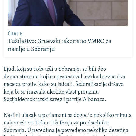
ČITAJTE:
Tužilaštvo: Gruevski iskoristio VMRO za
nasilje u Sobranju
Ljudi koji su tada ušli u Sobranje, su bili deo
demonstranata koji su protestovali svakodnevno dva
meseca protiv, kako su isticali, federalizacije države
koja bi se izazvala ukoliko vlast preuzmu
Socijaldemokratski savez i partije Albanaca.
Nasilni ulazak u parlament se dogodio nekoliko minuta
nakon izbora Talata Džaferija za predsednika
Sobranja. U neredima je povređeno nekoliko desetina