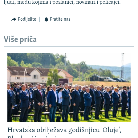
ljudi, među kojima i poslanici, novinari i policajci.
Podijelite
Pratite nas
Više priča
Hrvatska obilježava godišnjicu 'Oluje',