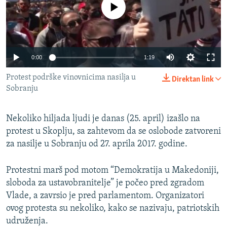
No media source currently available
ISPRIČAJ MI
DNEVNO@RSE
SPECIJALI RSE
Auto
0:00
1:19
VIŠE OD NASLOVA
PRATITE NAS
240p
Protest podrške vinovnicima nasilja u
Direktan link
GENOCID U SREBRENICI
Sobranju
360p
POPLAVE I KLIZIŠTA U BIH 2024.
480p
Auto
240p
360p
480p
Nekoliko hiljada ljudi je danas (25. april) izašlo na
TV LIBERTY
Sve RFE/RL stranice
720p
protest u Skoplju, sa zahtevom da se oslobode zatvoreni
POST SCRIPTUM
720p
1080p
za nasilje u Sobranju od 27. aprila 2017. godine.
1080p
MOJA EVROPA
Protestni marš pod motom “Demokratija u Makedoniji,
TRI DECENIJE OD RATA U BIH
sloboda za ustavobranitelje” je počeo pred zgradom
SVE KARTE DEJTONA
Vlade, a zavrsio je pred parlamentom. Organizatori
ovog protesta su nekoliko, kako se nazivaju, patriotskih
NASTANAK I RASPAD JUGOSLAVIJE
udruženja.