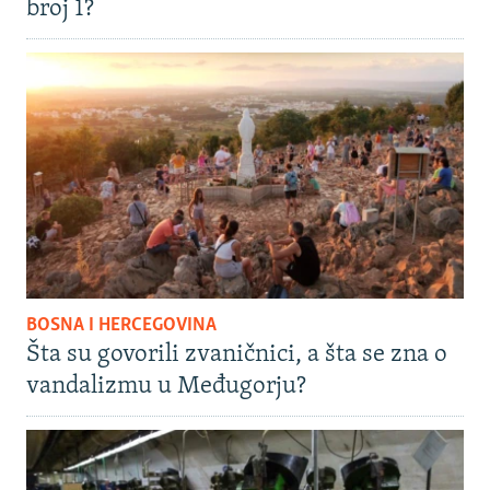
broj 1?
BOSNA I HERCEGOVINA
Šta su govorili zvaničnici, a šta se zna o
vandalizmu u Međugorju?