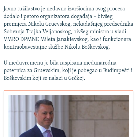
Javno tužilastvo je nedavno izvršiocima ovog procesa
dodalo i petoro organizatora događaja – bivšeg
premijera Nikolu Gruevskog, nekadašnjeg predsednika
Sobranja Trajka Veljanoskog, bivšeg ministra u vladi
VMRO DPMNE Mileta Janakievskog, kao i funkcionera
kontraobavestajne službe Nikolu Boškovskog.
U međuvremenu je bila raspisana međunarodna
poternica za Gruevskim, koji je pobegao u Budimpešti i
Boškovskim koji se nalazi u Grčkoj.