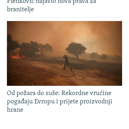
Plenković najavio nova prava za
branitelje
Od požara do suše: Rekordne vrućine
pogađaju Evropu i prijete proizvodnji
hrane