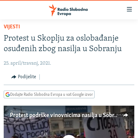
Dostupni
linkovi
Pređite
VIJESTI
na
VIJESTI
Protest u Skoplju za oslobađanje
glavni
BOSNA I HERCEGOVINA
sadržaj
osuđenih zbog nasilja u Sobranju
SRBIJA
Pređite
na
25. april/travanj, 2021.
KOSOVO
glavnu
CRNA GORA
Podijelite
navigaciju
Pređite
VIZUELNO
na
Dodajte Radio Slobodna Evropa u vaš Google izvor
PODCASTI
VIDEO
pretragu
RAT U UKRAJINI
FOTOGALERIJE
Protest podrške vinovnicima nasilja u Sobranju
KINA NA BALKANU
INFOGRAFIKE
RSE PRIČE IZ SVIJETA