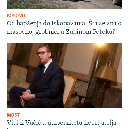
KOSOVO
Od hapšenja do iskopavanja: Šta se zna o
masovnoj grobnici u Zubinom Potoku?
MOST
Vidi li Vučić u univerzitetu neprijatelja