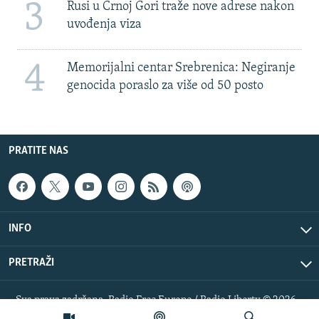
3
Rusi u Crnoj Gori traže nove adrese nakon
uvođenja viza
4
Memorijalni centar Srebrenica: Negiranje
genocida poraslo za više od 50 posto
PRATITE NAS
INFO
PRETRAŽI
Sva prava zadržana. Radio Free Europe / Radio Liberty © 2026
RFE/RL, Inc.