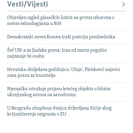
Vesti/Vijesti
Objavljen izgled glasačkih listića na prvim izborima s
novim tehnologijama u BiH
Demokratski savez Kosova traži poziciju predsednika
Šef UN-a za ljudska prava: Iran od marta pogubio
najmanje 56 osoba
Hrvatska obilježava godišnjicu 'Oluje', Plenković najavio
nova prava za branitelje
Njemačka istražuje prijavu letećeg objekta u blizini
ukrajinskog aviona na aerodromu
U Beogradu uhapšena dvojica državljana Sirije zbog
krijumčarenja migranta u EU