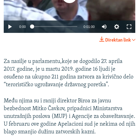
0:00
0:01:00
Direktan link
Za nasilje u parlamentu,koje se dogodilo 27. aprila
2017. godine, je u martu 2019. godine 16 ljudi je
osuđeno na ukupno 211 godina zatvora za krivično delo
“terorističko ugrožavanje državnog poretka”.
Među njima su i raniji direktor Biroa za javnu
bezbednost Mitko Čavkov, pripadnici Ministarstva
unutrašnjih poslova (MUP) i Agencije za obaveštavanje.
U februaru ove godine Apelacioni sud je nekima od njih
blago smanjio dužinu zatvorskih kazni.