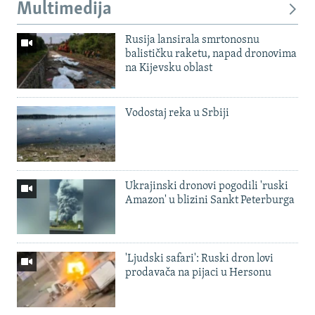
Multimedija
Rusija lansirala smrtonosnu
balističku raketu, napad dronovima
na Kijevsku oblast
Vodostaj reka u Srbiji
Ukrajinski dronovi pogodili 'ruski
Amazon' u blizini Sankt Peterburga
'Ljudski safari': Ruski dron lovi
prodavača na pijaci u Hersonu