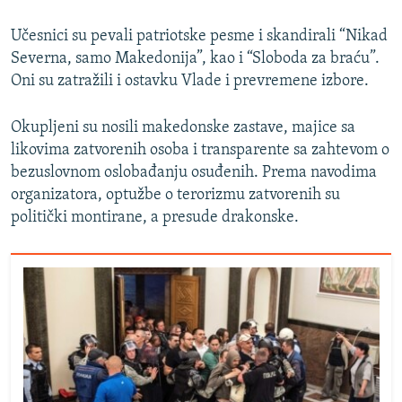
Učesnici su pevali patriotske pesme i skandirali “Nikad
Severna, samo Makedonija”, kao i “Sloboda za braću”.
Oni su zatražili i ostavku Vlade i prevremene izbore.
Okupljeni su nosili makedonske zastave, majice sa
likovima zatvorenih osoba i transparente sa zahtevom o
bezuslovnom oslobađanju osuđenih. Prema navodima
organizatora, optužbe o terorizmu zatvorenih su
politički montirane, a presude drakonske.