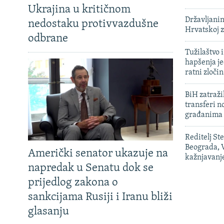
Ukrajina u kritičnom
Državljanin
nedostaku protivvazdušne
Hrvatskoj 
odbrane
Tužilaštvo
hapšenja j
ratni zloči
BiH zatražil
transferi n
građanima
Reditelj St
Beograda, V
Američki senator ukazuje na
kažnjavanj
napredak u Senatu dok se
prijedlog zakona o
sankcijama Rusiji i Iranu bliži
glasanju