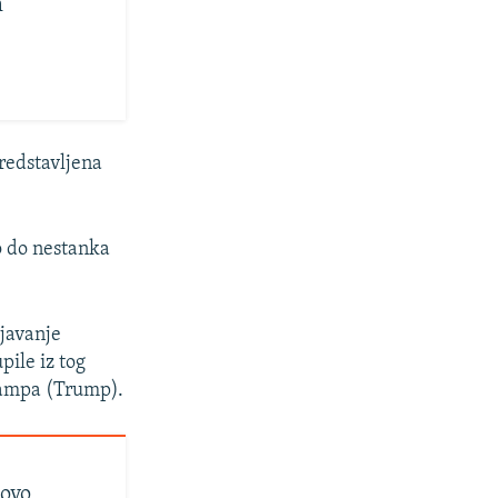
m
predstavljena
o do nestanka
ljavanje
ile iz tog
rampa (Trump).
novo