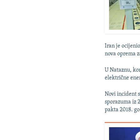
Iran je ocijen
nova oprema z
U Nataznu, kom
električne ener
Novi incident 
sporazuma iz 2
pakta 2018. g