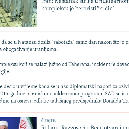
Iran: Nestanak struje u nuklearno
kompleksu je 'teroristički čin'
io da se u Natanzu desila "sabotaža" samo dan nakon što je 
a obogaćivanje uranijuma.
pleksu koji se nalazi južno od Teherana, incident je dove
gije.
se desio u vrijeme kada se ulažu diplomatski napori za oživ
015. godine o iranskom nuklearnom programu. SAD su istup
odine na osnovu odluke tadašnjeg predsjednika Donalda T
ČITAJTE:
Rohani: Razgovori u Beču otvaraju 