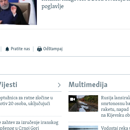
poglavlje
Pratite nas
Odštampaj
ijesti
Multimedija
ptužnica za ratne zločine u
Rusija lansiral
otiv 20 osoba, uključujući
smrtonosnu ba
raketu, napad
na Kijevsku ob
 zahtev za izručenje iranskog
pšenog u Crnoj Gori
Vodostaj reka 