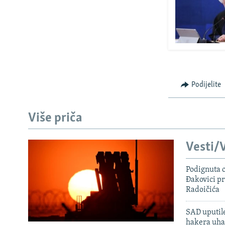
Podijelite
Više priča
Vesti/V
Podignuta o
Đakovici pr
Radoičića
SAD uputile
hakera uha