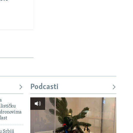
Podcasti
a
lističku
 dronovima
last
u Srbiji