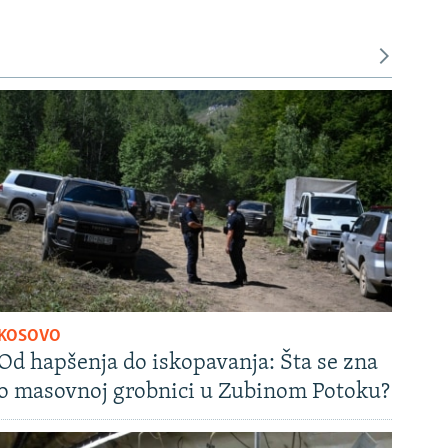
KOSOVO
Od hapšenja do iskopavanja: Šta se zna
o masovnoj grobnici u Zubinom Potoku?