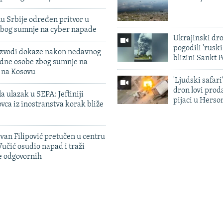
u Srbije određen pritvor u
zbog sumnje na cyber napade
Ukrajinski dr
pogodili 'rusk
 izvodi dokaze nakon nedavnog
blizini Sankt 
edne osobe zbog sumnje na
n na Kosovu
'Ljudski safari
dron lovi prod
a ulazak u SEPA: Jeftiniji
pijaci u Herso
ovca iz inostranstva korak bliže
evan Filipović pretučen u centru
učić osudio napad i traži
e odgovornih