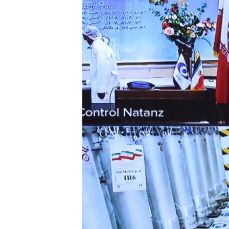
ISPRIČAJ MI
DNEVNO@RSE
SPECIJALI RSE
VIŠE OD NASLOVA
GENOCID U SREBRENICI
POPLAVE I KLIZIŠTA U BIH 2024.
TV LIBERTY
POST SCRIPTUM
MOJA EVROPA
TRI DECENIJE OD RATA U BIH
SVE KARTE DEJTONA
NASTANAK I RASPAD JUGOSLAVIJE