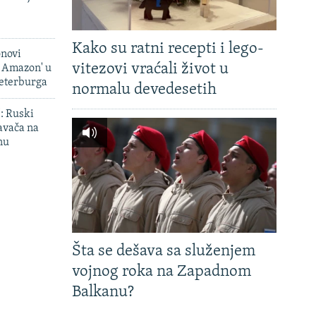
Kako su ratni recepti i lego-
onovi
vitezovi vraćali život u
i Amazon' u
Peterburga
normalu devedesetih
': Ruski
avača na
nu
Šta se dešava sa služenjem
vojnog roka na Zapadnom
Balkanu?