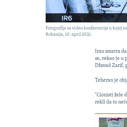
Fotografija sa video konferencije u kojoj
Rohanija, 10. april 2021.
Iran smatra da
se, rekao je u 
Džavad Zarif, p
Teheran je obj
"Cionisti žele
rekli da to neć