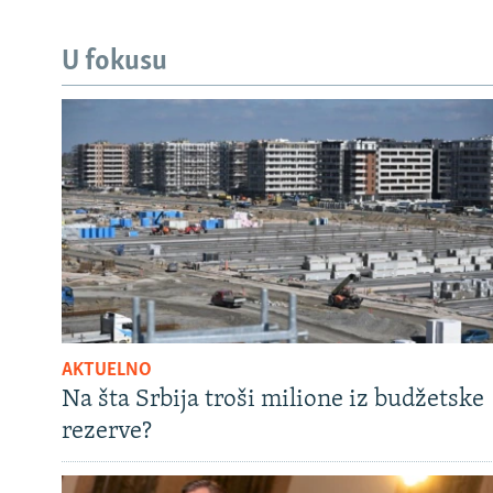
U fokusu
AKTUELNO
Na šta Srbija troši milione iz budžetske
rezerve?