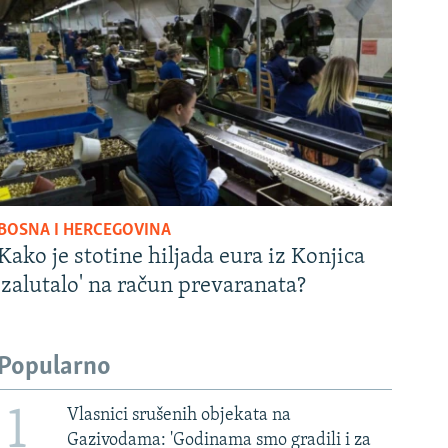
BOSNA I HERCEGOVINA
Kako je stotine hiljada eura iz Konjica
'zalutalo' na račun prevaranata?
Popularno
1
Vlasnici srušenih objekata na
Gazivodama: 'Godinama smo gradili i za