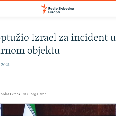
optužio Izrael za incident 
arnom objektu
, 2021.
obodna Evropa u vaš Google izvor