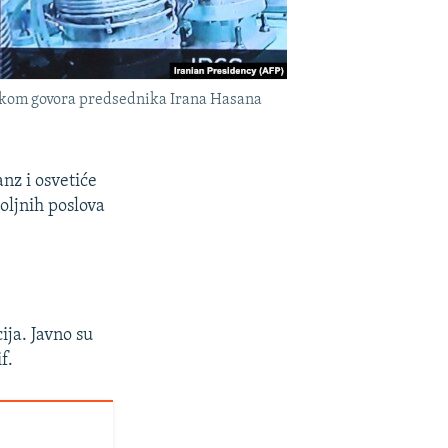
a tokom govora predsednika Irana Hasana
nz i osvetiće
poljnih poslova
ija. Javno su
f.