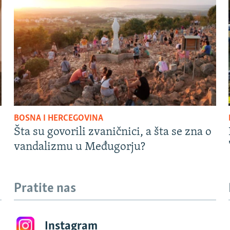
BOSNA I HERCEGOVINA
Šta su govorili zvaničnici, a šta se zna o
vandalizmu u Međugorju?
Pratite nas
Instagram