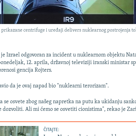
 su prikazane centrifuge i uređaji delivers nuklearnog postrojenj
 je Izrael odgovoran za incident u nuklearnom objektu Nata
ponedeljak, 12. aprila, državnoj televiziji iranski ministar s
renosi gencija Rojters.
avio da je ovaj napad bio "nuklearni terorizam".
 da se osvete zbog našeg napretka na putu ka ukidanju sankc
e dozvoliti. Ali mi ćemo se osvetiti cionistima", rekao je Zari
ČITAJTE: