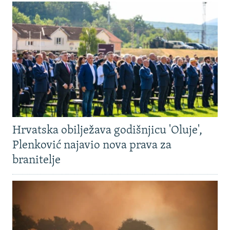
Hrvatska obilježava godišnjicu 'Oluje',
Plenković najavio nova prava za
branitelje