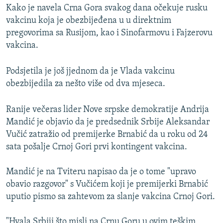
Kako je navela Crna Gora svakog dana očekuje rusku
vakcinu koja je obezbijeđena u u direktnim
pregovorima sa Rusijom, kao i Sinofarmovu i Fajzerovu
vakcina.
Podsjetila je još jjednom da je Vlada vakcinu
obezbijedila za nešto više od dva mjeseca.
Ranije večeras lider Nove srpske demokratije Andrija
Mandić je objavio da je predsednik Srbije Aleksandar
Vučić zatražio od premijerke Brnabić da u roku od 24
sata pošalje Crnoj Gori prvi kontingent vakcina.
Mandić je na Tviteru napisao da je o tome "upravo
obavio razgovor" s Vučićem koji je premijerki Brnabić
uputio pismo sa zahtevom za slanje vakcina Crnoj Gori.
"Hvala Srbiji što misli na Crnu Goru u ovim teškim