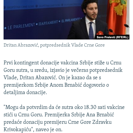
ISPRIČAJ MI
DNEVNO@RSE
SPECIJALI RSE
VIŠE OD NASLOVA
PRATITE NAS
Dritan Abrazović, potpredsednik Vlade Crne Gore
GENOCID U SREBRENICI
POPLAVE I KLIZIŠTA U BIH 2024.
Prvi kontingent donacije vakcina Srbije stiže u Crnu
TV LIBERTY
Goru sutra, u sredu, izjavio je večeras potpredsednik
Sve RFE/RL stranice
Vlade, Dritan Abazović. On je kazao da se s
POST SCRIPTUM
premijerkom Srbije Anom Brnabić dogovorio o
MOJA EVROPA
detaljima donacije.
TRI DECENIJE OD RATA U BIH
"Mogu da potvrdim da će sutra oko 18.30 sati vakcine
SVE KARTE DEJTONA
stići u Crnu Goru. Premijerka Srbije Ana Brnabić
predaće donaciju premijeru Crne Gore Zdravku
NASTANAK I RASPAD JUGOSLAVIJE
Krivokapiću", naveo je on.