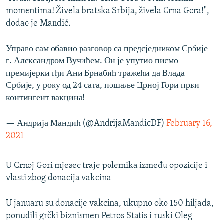
momentima! Živela bratska Srbija, živela Crna Gora!",
dodao je Mandić.
Управо сам обавио разговор са предсједником Србије
г. Александром Вучићем. Он је упутио писмо
премијерки гђи Ани Брнабић тражећи да Влада
Србије, у року од 24 сата, пошаље Црној Гори први
контингент вакцина!
— Андрија Мандић (@AndrijaMandicDF)
February 16,
2021
U Crnoj Gori mjesec traje polemika između opozicije i
vlasti zbog donacija vakcina
U januaru su donacije vakcina, ukupno oko 150 hiljada,
ponudili grčki biznismen Petros Statis i ruski Oleg