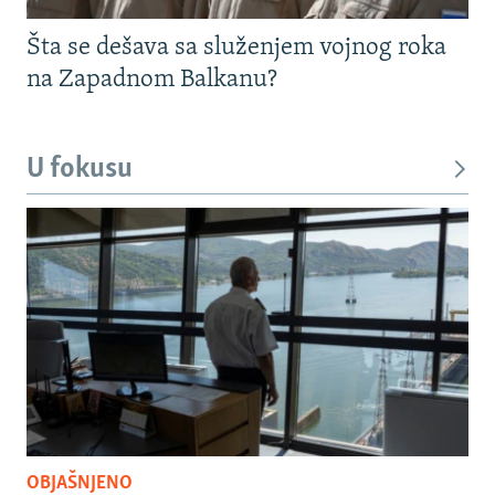
Šta se dešava sa služenjem vojnog roka
na Zapadnom Balkanu?
U fokusu
OBJAŠNJENO