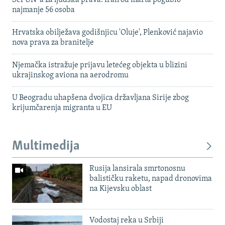
Šef UN-a za ljudska prava: Iran od marta pogubio
najmanje 56 osoba
Hrvatska obilježava godišnjicu 'Oluje', Plenković najavio
nova prava za branitelje
Njemačka istražuje prijavu letećeg objekta u blizini
ukrajinskog aviona na aerodromu
U Beogradu uhapšena dvojica državljana Sirije zbog
krijumčarenja migranta u EU
Multimedija
Rusija lansirala smrtonosnu
balističku raketu, napad dronovima
na Kijevsku oblast
Vodostaj reka u Srbiji