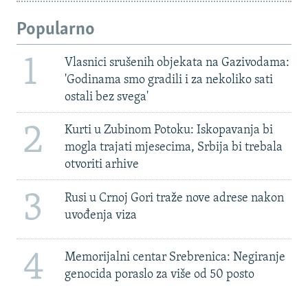
Popularno
1
Vlasnici srušenih objekata na Gazivodama:
'Godinama smo gradili i za nekoliko sati
ostali bez svega'
2
Kurti u Zubinom Potoku: Iskopavanja bi
mogla trajati mjesecima, Srbija bi trebala
otvoriti arhive
3
Rusi u Crnoj Gori traže nove adrese nakon
uvođenja viza
4
Memorijalni centar Srebrenica: Negiranje
genocida poraslo za više od 50 posto