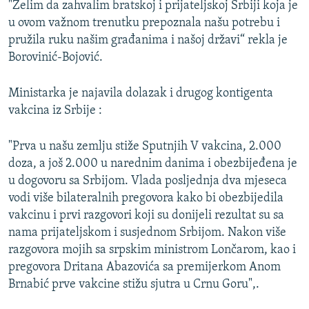
"Želim da zahvalim bratskoj i prijateljskoj Srbiji koja je
u ovom važnom trenutku prepoznala našu potrebu i
pružila ruku našim građanima i našoj državi“ rekla je
Borovinić-Bojović.
Ministarka je najavila dolazak i drugog kontigenta
vakcina iz Srbije :
"Prva u našu zemlju stiže Sputnjih V vakcina, 2.000
doza, a još 2.000 u narednim danima i obezbijeđena je
u dogovoru sa Srbijom. Vlada posljednja dva mjeseca
vodi više bilateralnih pregovora kako bi obezbijedila
vakcinu i prvi razgovori koji su donijeli rezultat su sa
nama prijateljskom i susjednom Srbijom. Nakon više
razgovora mojih sa srpskim ministrom Lončarom, kao i
pregovora Dritana Abazovića sa premijerkom Anom
Brnabić prve vakcine stižu sjutra u Crnu Goru",.