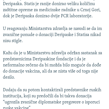
Deripaska. Statis je ranije donirao veliku količinu
zaštitne opreme za medicinske radnike u Crnoj Gori,
dok je Deripaska donirao dvije PCR laboratorije.
U reagovanju Ministarstva zdravlja se navodi se da im
zvanične ponude o donaciji Deripaske i Statisa nikad
nisu stigle.
Kažu da je u Ministarstvu zdravlja održan sastanak sa
predstavnicima Deripaskine fondacije i da je
neformalno rečeno da bi možda bilo moguće da dođe
do donacije vakcina, ali da se nista više od toga nije
desilo.
Dodaju da su potom kontaktirali predstavnike ruskih
institucija, koji su predočili da bi takva donacija
“ugrozila zvanične diplomatske pregovore o isporuci
ruske vakcine”.