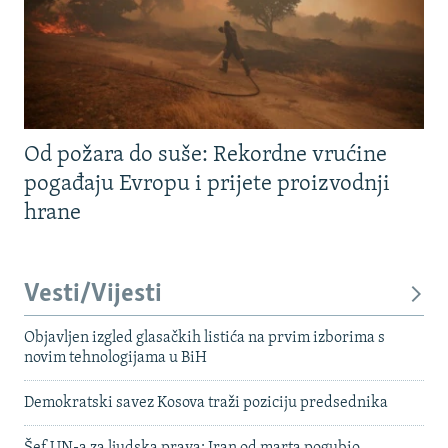
Od požara do suše: Rekordne vrućine
pogađaju Evropu i prijete proizvodnji
hrane
Vesti/Vijesti
Objavljen izgled glasačkih listića na prvim izborima s
novim tehnologijama u BiH
Demokratski savez Kosova traži poziciju predsednika