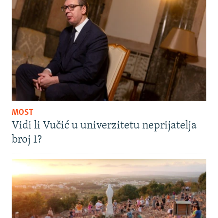
MOST
Vidi li Vučić u univerzitetu neprijatelja
broj 1?