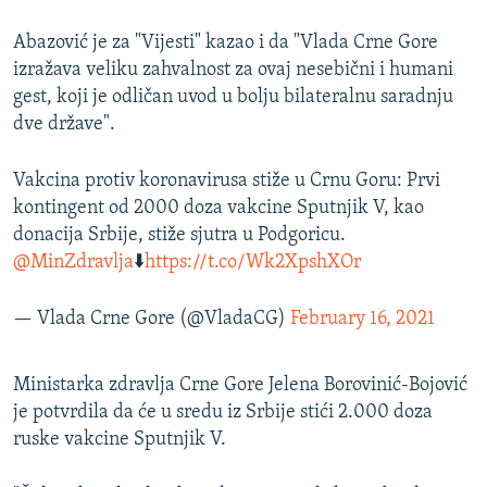
Abazović je za "Vijesti" kazao i da "Vlada Crne Gore
izražava veliku zahvalnost za ovaj nesebični i humani
gest, koji je odličan uvod u bolju bilateralnu saradnju
dve države".
Vakcina protiv koronavirusa stiže u Crnu Goru: Prvi
kontingent od 2000 doza vakcine Sputnjik V, kao
donacija Srbije, stiže sjutra u Podgoricu.
@MinZdravlja
⬇️
https://t.co/Wk2XpshXOr
— Vlada Crne Gore (@VladaCG)
February 16, 2021
Ministarka zdravlja Crne Gore Jelena Borovinić-Bojović
je potvrdila da će u sredu iz Srbije stići 2.000 doza
ruske vakcine Sputnjik V.