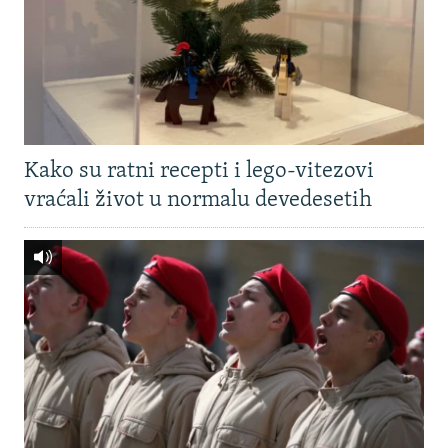
Kako su ratni recepti i lego-vitezovi
vraćali život u normalu devedesetih